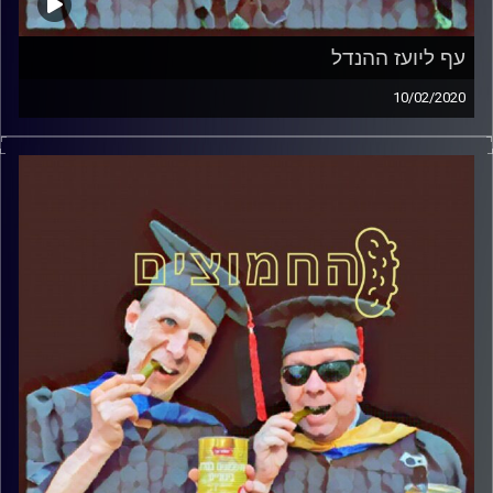
עף ליועז ההנדל
10/02/2020
החמוצים – בפעם השלישית
.
המערכת הפוליטית על ספת הפסיכולוג,
עם פרופסור בועז בן-דוד ופרופסור גלעד
הירשברגר
והפעם: עף ליועז ההנדל
קרדיט תמונות:
AudioVersity