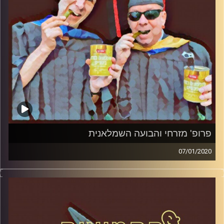
קרדיט תמונות:
AudioVersity
פרופ' מזרחי והבועה השמלאנית
07/01/2020
החמוצים – בפעם השלישית
.
המערכת הפוליטית על ספת הפסיכולוג,
עם פרופסור בועז בן-דוד ופרופסור גלעד