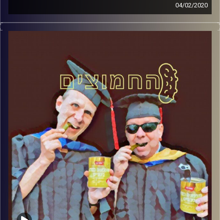
04/02/2020
החמוצים – בפעם השלישית
.
המערכת הפוליטית על ספת הפסיכולוג,
עם פרופסור בועז בן-דוד ופרופסור גלעד
הירשברגר
והפעם: עסקת המאה: טראמפ תוקע יתד על
המפה
קרדיט תמונות:
AudioVersity