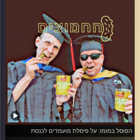
המערכת הפוליטית על ספת הפסיכולוג,
עם פרופסור בועז בן-דוד ופרופסור גלעד
הירשברגר
והפעם: מרד המדוכאים: בישראל מצביעים לפי
הכיס
קרדיט תמונות:
AudioVersity
הפוסל במומו: על פיסלת מועמדים לכנסת