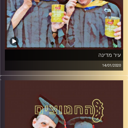
עיר מדינה
14/01/2020
החמוצים – בפעם השלישית
.
המערכת הפוליטית על ספת הפסיכולוג,
עם פרופסור בועז בן-דוד ופרופסור גלעד
הירשברגר
והפעם: עיר מדינה