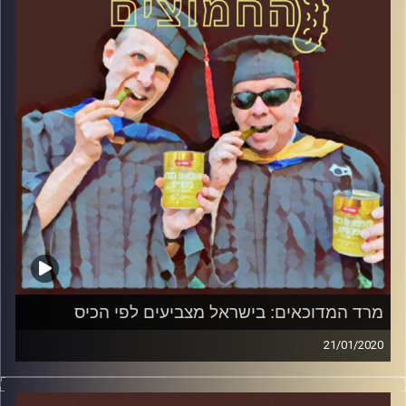
הירשברגר
והפעם: גלגול ימינה
קרדיט תמונות:
AudioVersity
מרד המדוכאים: בישראל מצביעים לפי הכיס
21/01/2020
החמוצים – בפעם השלישית
.