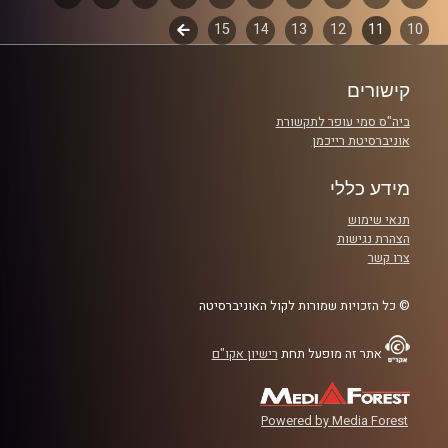
המערכת הפוליטית על ספת הפסיכולוג,
10
11
12
13
14
15
לשלב
פרקים
עם פרופסור בועז בן-דוד ופרופסור גלעד
הבא
הירשברגר
קישורים
ביה"ס סמי עופר לתקשורת
והפעם: הליכוד והפייק פריימריז
אוניברסיטת רייכמן
מידע כללי
קרדיט תמונות:
AudioVersity
תנאי שימוש
הצהרת נגישות
צרו קשר
© כל הזכויות שמורות לקול האוניברסיטה
אתר זה מופעל תחת
רישיון אקו"ם
Powered by Media Forest