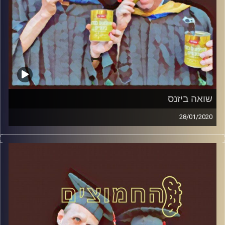
שואה ביזנס
28/01/2020
החמוצים – בפעם השלישית
.
המערכת הפוליטית על ספת הפסיכולוג,
עם פרופסור בועז בן-דוד ופרופסור גלעד
הירשברגר
והפעם: שואה ביזנס