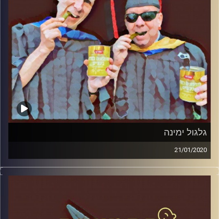
קרדיט תמונות:
AudioVersity
גלגול ימינה
21/01/2020
החמוצים – בפעם השלישית
.
המערכת הפוליטית על ספת הפסיכולוג,
עם פרופסור בועז בן-דוד ופרופסור גלעד