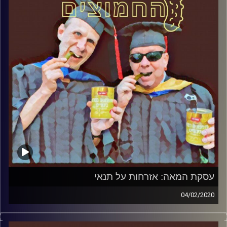
הירשברגר
והפעם: נעמה יששכר, הילדה של כולנו
קרדיט תמונות:
AudioVersity
עסקת המאה: אזרחות על תנאי
04/02/2020
החמוצים – בפעם השלישית
.