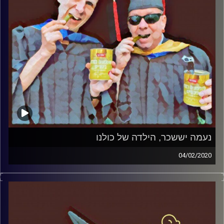
נעמה יששכר, הילדה של כולנו
04/02/2020
החמוצים – בפעם השלישית
.
המערכת הפוליטית על ספת הפסיכולוג,
עם פרופסור בועז בן-דוד ופרופסור גלעד