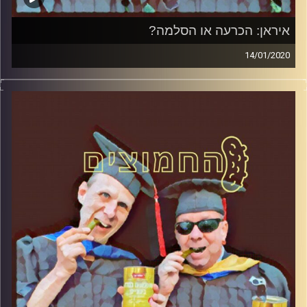
איראן: הכרעה או הסלמה?
14/01/2020
החמוצים – בפעם השלישית.
המערכת הפוליטית על ספת הפסיכולוג, עם פרופסור בועז
בן-דוד ופרופסור גלעד הירשברגר
והפעם: איראן: הכרעה או הסלמה
קרדיט תמונות:
AudioVersity