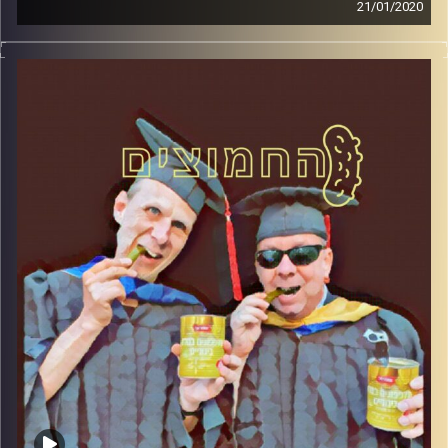
21/01/2020
החמוצים – בפעם השלישית
.
המערכת הפוליטית על ספת הפסיכולוג,
עם פרופסור בועז בן-דוד ופרופסור גלעד
הירשברגר
והפעם: החמוצים – הפוסל במומו: על פיסלת
מועמדים לכנסת
קרדיט תמונות:
AudioVersity