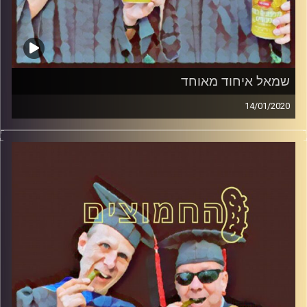
שמאל איחוד מאוחד
14/01/2020
החמוצים – בפעם השלישית
.
המערכת הפוליטית על ספת הפסיכולוג,
עם פרופסור בועז בן-דוד ופרופסור גלעד
הירשברגר
והפעם: שמאל איחוד מאוחד
קרדיט תמונות:
AudioVersity