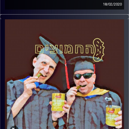
18/02/2020
החמוצים – בפעם השלישית.
המערכת הפוליטית על ספת הפסיכולוג, עם פרופסור בועז
בן-דוד ופרופסור גלעד הירשברגר
והפעם: כחול לבן והמשותפת זוג או פרד
קרדיט תמונות:
AudioVersity