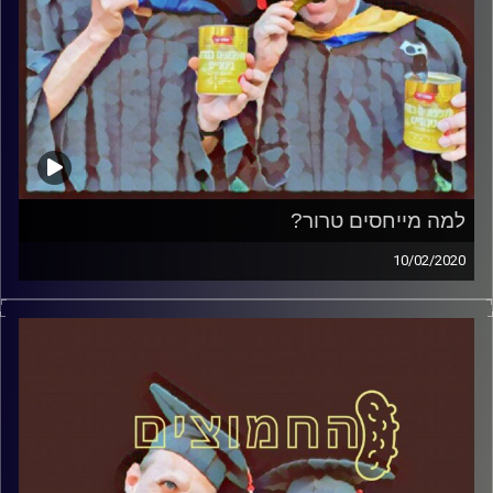
למה מייחסים טרור?
10/02/2020
החמוצים – בפעם השלישית.
המערכת הפוליטית על ספת הפסיכולוג, עם פרופסור בועז
בן-דוד ופרופסור גלעד הירשברגר
והפעם: למה מייחסים טרור
קרדיט תמונות:
AudioVersity