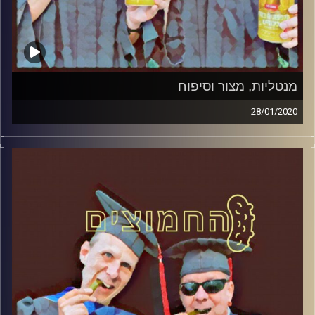
מנטליות, מצור וסיפוח
28/01/2020
החמוצים – בפעם השלישית
.
המערכת הפוליטית על ספת הפסיכולוג,
עם פרופסור בועז בן-דוד ופרופסור גלעד
הירשברגר
והפעם: מנטליות, מצור וסיפוח
קרדיט תמונות:
AudioVersity