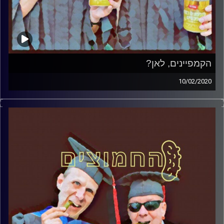
הקמפיינים, לאן?
10/02/2020
החמוצים – בפעם השלישית.
המערכת הפוליטית על ספת הפסיכולוג, עם פרופסור בועז
בן-דוד ופרופסור גלעד הירשברגר
הקמפיינים, לאן
קרדיט תמונות:
AudioVersity