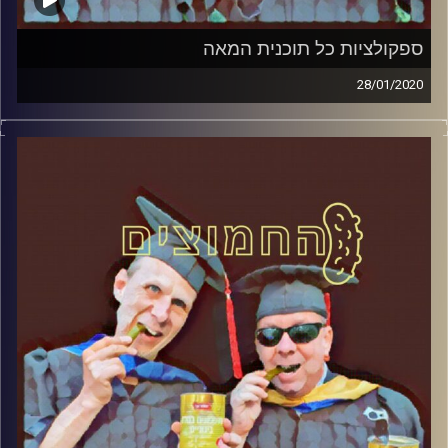
ספקולציות כל תוכנית המאה
28/01/2020
החמוצים – בפעם השלישית
.
המערכת הפוליטית על ספת הפסיכולוג,
עם פרופסור בועז בן-דוד ופרופסור גלעד
הירשברגר
והפעם: ספקולציות כל תוכנית המאה
קרדיט תמונות:
AudioVersity