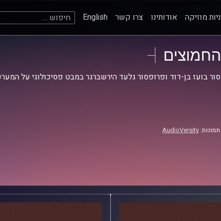
חיפוש:
יות מוזיקה
אודותינו
צרו קשר
English
החמוצים
ור בועז בן-דוד ופרופסור גלעד הירשברגר במבט פסיכולוגי על המערכ
תמונות:
AudioVersity