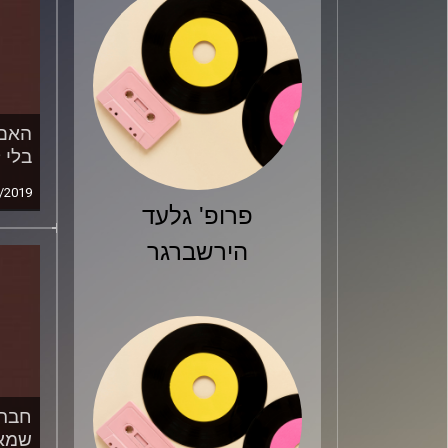
האם 
בלי 
/2019
פרופ' גלעד
הירשברגר
חברת
שמאל