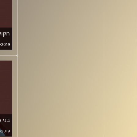
הקול
/2019
בני ג
/2019