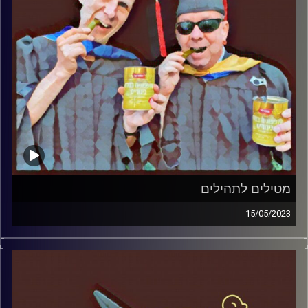
מטילים לתהילים
15/05/2023
המערכת הפוליטית על ספת הפסיכולוג, עם פרופסור בועז בן-
דוד ופרופסור גלעד הירשברגר.
קרדיט תמונות:
AudioVersity