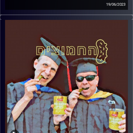
19/06/2023
המערכת הפוליטית על ספת הפסיכולוג, עם פרופסור בועז בן-
דוד ופרופסור גלעד הירשברגר.
קרדיט תמונות:
AudioVersity