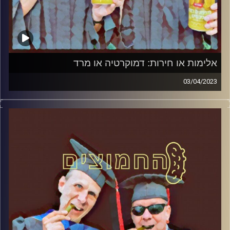
אלימות או חירות: דמוקרטיה או מרד
03/04/2023
המערכת הפוליטית על ספת הפסיכולוג, עם פרופסור בועז בן-
דוד ופרופסור גלעד הירשברגר.
קרדיט תמונות:
AudioVersity