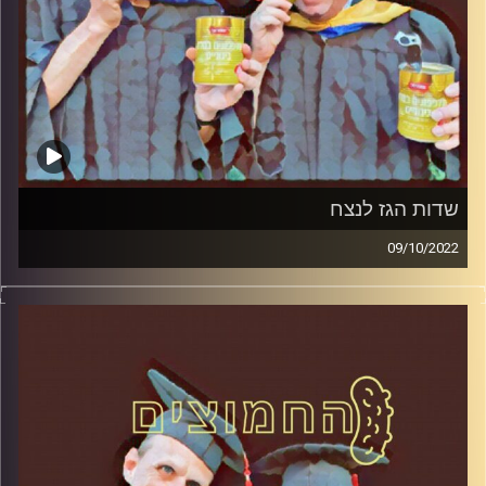
שדות הגז לנצח
09/10/2022
המערכת הפוליטית על ספת הפסיכולוג, עם פרופסור בועז בן-
דוד ופרופסור גלעד הירשברגר.
קרדיט תמונות:
AudioVersity