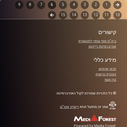
דוד ופרופסור גלעד הירשברגר
קודם
1
דפדוף
2
3
4
5
6
7
8
9
10
11
12
13
14
15
לשלב
פרקים
אורח מיוחד: ד"ר שלמה אגוז, המכללה אקדמית הדסה.
הבא
קרדיט תמונות:
AudioVersity
קישורים
ביה"ס סמי עופר לתקשורת
אוניברסיטת רייכמן
מידע כללי
תנאי שימוש
הצהרת נגישות
צרו קשר
© כל הזכויות שמורות לקול האוניברסיטה
אתר זה מופעל תחת
רישיון אקו"ם
Powered by Media Forest