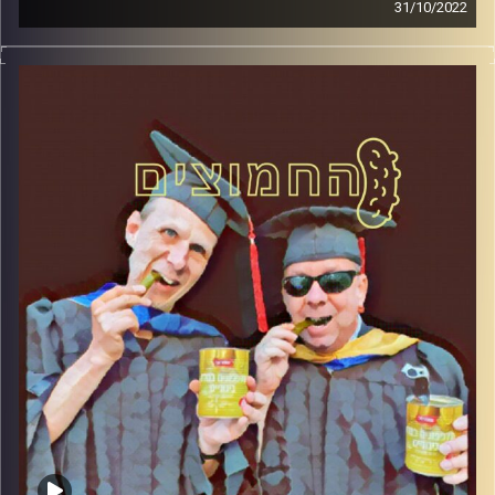
31/10/2022
המערכת הפוליטית על ספת הפסיכולוג, עם פרופסור בועז בן-
דוד ופרופסור גלעד הירשברגר.
קרדיט תמונות:
AudioVersity