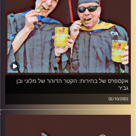
אקספרס של בחירות: הקטר הדוהר של מלוני ובן
גביר
02/10/2022
המערכת הפוליטית על ספת הפסיכולוג, עם פרופסור בועז בן-
דוד ופרופסור גלעד הירשברגר.
קרדיט תמונות:
AudioVersity