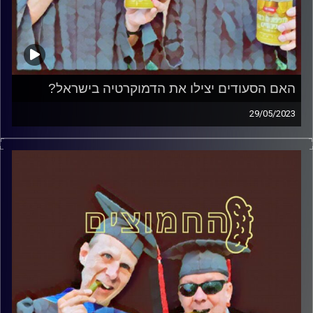
האם הסעודים יצילו את הדמוקרטיה בישראל?
29/05/2023
המערכת הפוליטית על ספת הפסיכולוג, עם פרופסור בועז בן-
דוד ופרופסור גלעד הירשברגר.
קרדיט תמונות:
AudioVersity