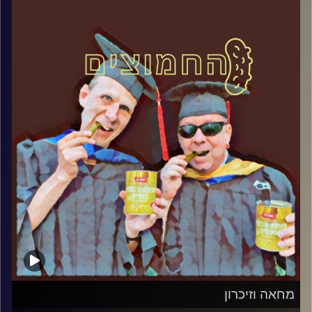
קרדיט תמונות:
AudioVersity
מחאה וזיכרון