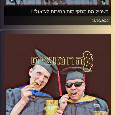
בשביל מה מתקיימות בחירות לעזאזל?!
23/10/2022
המערכת הפוליטית על ספת הפסיכולוג, עם פרופסור בועז בן-
דוד ופרופסור גלעד הירשברגר.
קרדיט תמונות:
AudioVersity