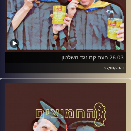
26.03 העם קם נגד השלטון
27/03/2023
המערכת הפוליטית על ספת הפסיכולוג, עם פרופסור בועז בן-
דוד ופרופסור גלעד הירשברגר.
קרדיט תמונות:
AudioVersity