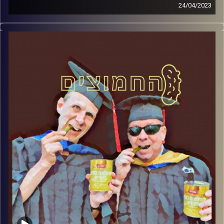
24/04/2023
המערכת הפוליטית על ספת הפסיכולוג, עם פרופסור בועז בן-
דוד ופרופסור גלעד הירשברגר.
קרדיט תמונות:
AudioVersity