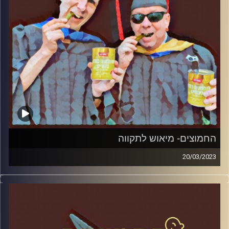
החמוצים- מיאוש לתקווה
20/03/2023
המערכת הפוליטית על ספת הפסיכולוג, עם פרופסור בועז בן-
דוד ופרופסור גלעד הירשברגר.
קרדיט תמונות:
AudioVersity