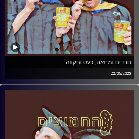
חרדים ומחאה, כעס ותקווה
22/05/2023
המערכת הפוליטית על ספת הפסיכולוג, עם פרופסור בועז בן-
דוד ופרופסור גלעד הירשברגר.
קרדיט תמונות:
AudioVersity