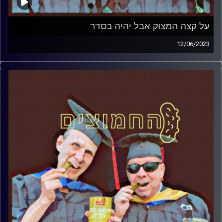
על קצה המצוק אבל יהיה בסדר
12/06/2023
המערכת הפוליטית על ספת הפסיכולוג, עם פרופסור בועז בן-
דוד ופרופסור גלעד הירשברגר.
קרדיט תמונות:
AudioVersity