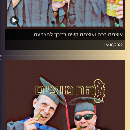
עוצמה רכה ועוצמה קשה בדרך להצבעה
16/10/2022
המערכת הפוליטית על ספת הפסיכולוג, עם פרופסור בועז בן-
דוד ופרופסור גלעד הירשברגר.
קרדיט תמונות:
AudioVersity