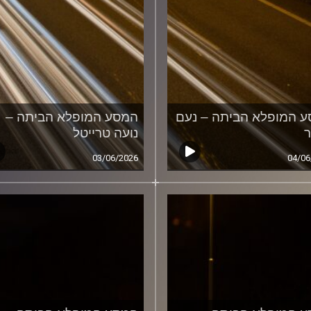
 המופלא הביתה – נעם
המסע המופלא הביתה –
ר
נועה טרייטל
03/06/2026
04/06