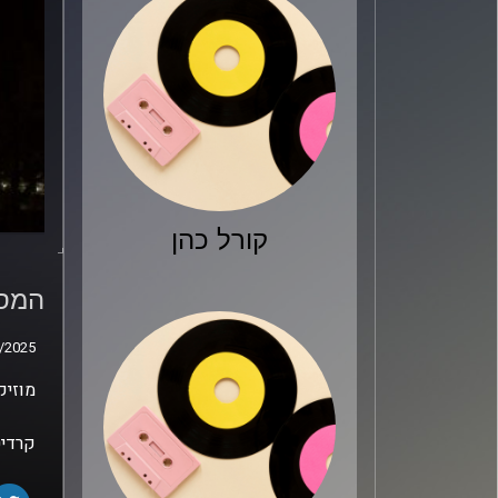
קורל כהן
המסע
טריי
המסע
/2025
/2025
מוזיק
קרדיט