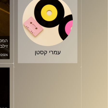
המסע
זילב
עמרי קסטן
/2026