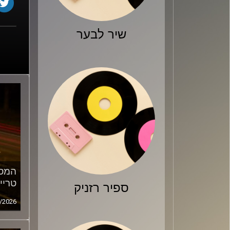
שיר לבער
המסע
טריי
ספיר רזניק
/2026