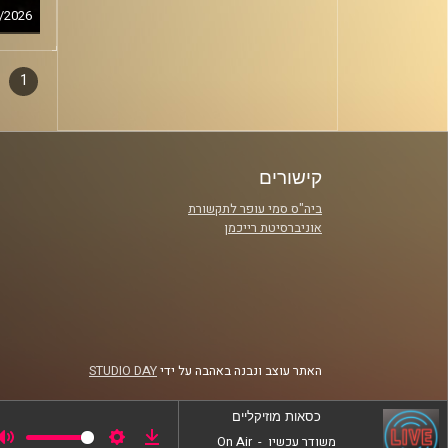
/2026
1
דפדו
סגירה
פרקי
קישורים
ביה"ס סמי עופר לתקשורת
אוניברסיטת רייכמן
האתר עוצב ונבנה באהבה על ידי
STUDIO DAY
כסאות מוזיקליים
משודר עכשיו
-
On Air