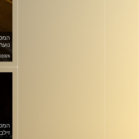
המסע
נועה
/2026
המסע
זילב