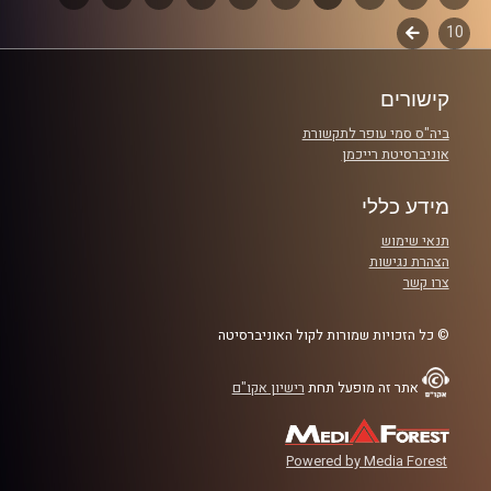
10
לשלב
פרקים
קרדיט תמונות:
Maarten
הבא
קישורים
ביה"ס סמי עופר לתקשורת
אוניברסיטת רייכמן
מידע כללי
תנאי שימוש
הצהרת נגישות
צרו קשר
© כל הזכויות שמורות לקול האוניברסיטה
אתר זה מופעל תחת
רישיון אקו"ם
Powered by Media Forest