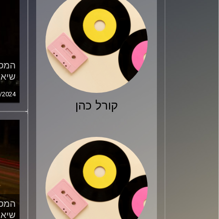
המסע
שיאנ
/2024
קורל כהן
המסע
שיאנ