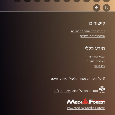
10
לשלב
פרקים
קרדיט תמונות:
Maarten
הבא
קישורים
ביה"ס סמי עופר לתקשורת
אוניברסיטת רייכמן
מידע כללי
תנאי שימוש
הצהרת נגישות
צרו קשר
© כל הזכויות שמורות לקול האוניברסיטה
אתר זה מופעל תחת
רישיון אקו"ם
Powered by Media Forest