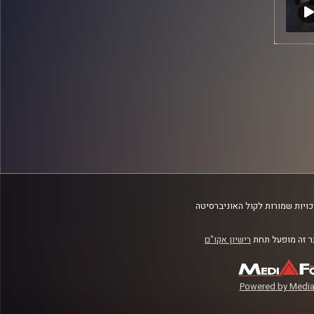
ויות שמורות לקול האוניברסיטה
 זה מופעל תחת
רישיון אקו"ם
Powered by Media