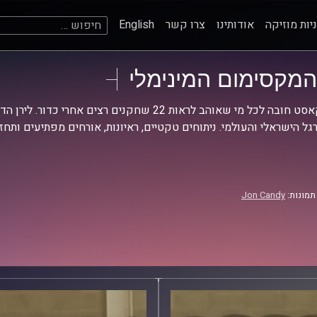
חיפוש:
יות מוזיקה
אודותינו
צרו קשר
English
המקסימום המינימלי
פודקאסט חובה לכל מי שאוהב לראות 22 שחקנים רצ
גל הישראלי והעולמי. ניתוחים טקטיים, ראיונות, אורחים מפתיעים ותח
תמונות:
Jon Candy