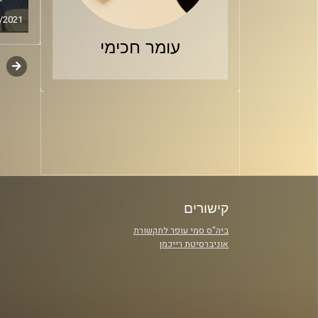
/2021
עומר חכימי
קודם
דפדו
סגירה
פרקי
קישורים
ביה"ס סמי עופר לתקשורת
אוניברסיטת רייכמן