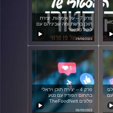
פרק 7 – על אימהות, יצירת
זוג
תוכן ברשת ומה שביניהם עם
ליטל טריאור
29/05/2023
ולם
פרק 4 – יצירת תוכן ויראלי
עם
בתחום הפודיז עם נטע
סלונים TheFoodNett
03/05/2023