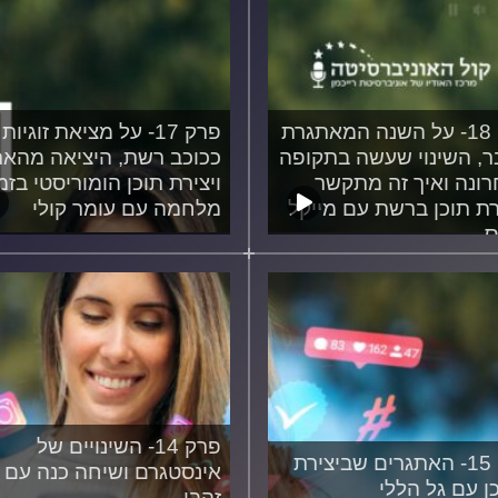
פרק 18- על השנה המאתגרת
פרק 17- על מציאת זוגיות
, השינוי שעשה בתקופה
ככוכב רשת, היציאה מהארו
ונה ואיך זה מתקשר
ויצירת תוכן הומוריסטי בזמ
רת תוכן ברשת עם מייקל
מלחמה עם עומר קולי
ס
28/02/2024
17/03
פרק 14- השינויים של
פרק 15- האתגרים שביצירת
אינסטגרם ושיחה כנה עם 
ן עם גל הללי
זהבי