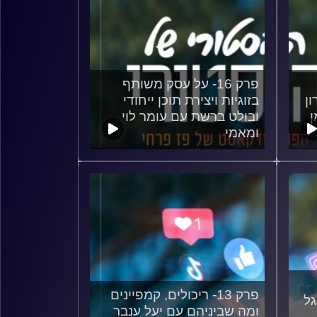
פרק 16- על עסק משותף
ן
בזוגיות ויצירת תוכן ייחודי
ן
ובולט ברשת עם עומר לוי
ומאמי
22/02/2024
פרק 13- ריכולים, קמפיינים
גל
ומה שביניהם עם יעל ענבר