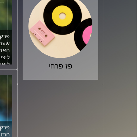
שעבר
האחר
ליצי
לואי
פז פרחי
/2024
התוכ