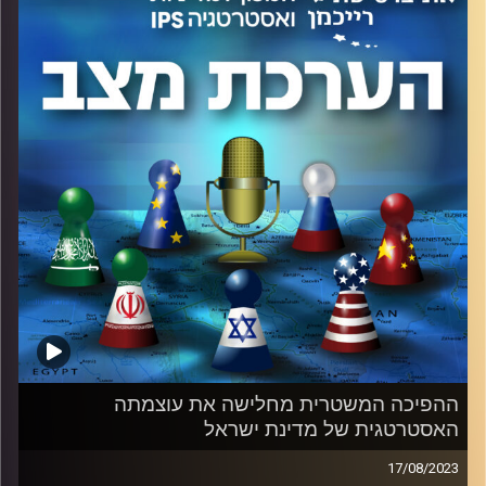
ההסכם. כמו כן נתייחס להשלכות האפשריות על מאזן הכוחות
במזרח התיכון.
בהשתתפות אלוף (מיל.) עמוס גלעד, ראש המכון למדיניות
ואסטרטגיה באוניברסיטת רייכמן, וד"ר שי הר-צבי, חוקר בכיר,
ראש התחום הבינלאומי והמזרח התיכון במכון למדיניות
ואסטרטגיה באוניברסיטת רייכמן.
קרדיט תמונות:
המכון למדיניות ואסטרטגיה
ההפיכה המשטרית מחלישה את עוצמתה
האסטרטגית של מדינת ישראל
17/08/2023