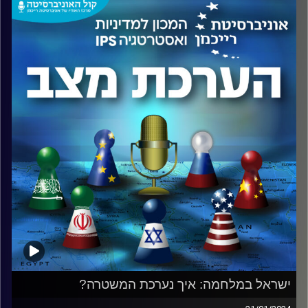
ראש המכון למדיניות ואסטרטגיה (IPS) באוניברסיטת רייכמן.
כיצד השפיעו אירועי ה-7 באוקטובר על יהדות העולם?
מדוע הקשר בין ישראל ויהדות העולם חשוב וחיוני מתמיד?
מהי המשמעות של מדינת ישראל ליהדות העולם?
איך ניתן להתמודד עם העלייה באנטישמיות בעקבות המלחמה?
זאת ועוד, בפודקאסט.
קרדיט תמונות:
המכון למדיניות ואסטרטגיה
ישראל במלחמה: איך נערכת המשטרה?