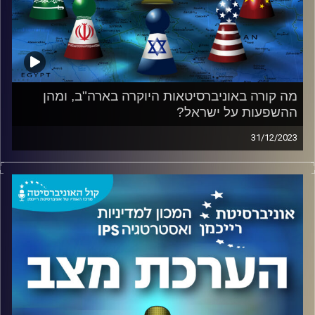
קרדיט תמונות:
המכון למדיניות ואסטרטגיה
מה קורה באוניברסיטאות היוקרה בארה"ב, ומהן
ההשפעות על ישראל?
31/12/2023
פרופסור יונתן גרשוני, פרופסור לווירולוגיה ואימונולוגיה
באוניברסיטת תל אביב
בשיחה עם אלוף (מיל.) עמוס גלעד, ראש המכון למדיניות
ואסטרטגיה (IPS) באוניברסיטת רייכמן.
מה קורה באוניברסיטאות היוקרה בארה"ב? האם מדובר באיום
אסטרטגי על מדינת ישראל? איך ניתן להסביר את הפגנות הענק
התומכות בחמאס? מהיכן מגיע המימון לאותן הפגנות? כל זאת