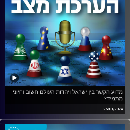
האם נגרם נזק ליחסי ישראל ומדינות ערב?
למה חשוב שישראל תשתלב באסטרטגיה שמציעה ארה"ב?
מה האפשרויות של ישראל ביום שאחרי?
ומהי הדרך לטיפול במדינה שמובילה את הכל – איראן?
זאת ועוד, בפודקאסט.
קרדיט תמונות:
המכון למדיניות ואסטרטגיה
מדוע הקשר בין ישראל ויהדות העולם חשוב וחיוני
מתמיד?
25/01/2024
שיחה מיוחדת עם גב' אירינה נבזלין יו"ר דירקטוריון אנו –
מוזיאון העם היהודי ונשיאת קרן נדב, ואלוף (מיל.) עמוס גלעד,