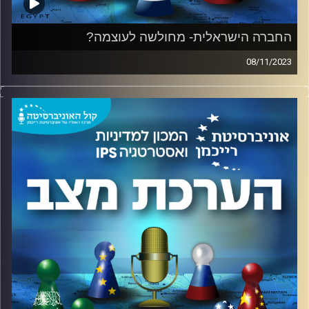
קרדיט תמונות:
המכון למדיניות ואסטרטגיה
החברה הישראלית- מחולשה לעוצמה?
08/11/2023
על מצב החברה הישראלית ערב אירועי 7.10 – כיצד משפיעה
הלחימה והטיפול בנושא החטופים והחטופות על החוסן
הלאומי ועל העורף הישראלי? שיקום המדינה והחברה – כיצד
ועל ידי מי? כל זאת, בפודקאסט.
בהשתתפות: ליאור אקרמן, ראש תחום החוסן הלאומי במכון
למדיניות ואסטרטגיה באוניברסיטת רייכמן
בהנחיית: עודד ליאופולד שחקן ומוסיקאי, מומחה לגישור
וניהול משברים.
קרדיט תמונות:
המכון למדיניות ואסטרטגיה