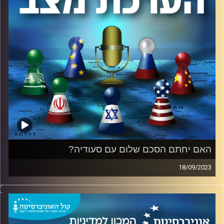
בין רשויות הדמוקרטיה השונות, היא עלולה לפגוע בצה"ל ובכל
ארגוני המודיעין והביטחון בישראל באופן ישיר ומידי.
איך ומדוע זה קורה, מה ניתן לעשות כדי למנוע זאת?
על כך ועוד .. בפודקאסט "הערכת מצב" מבית המכון למדיניות
ואסטרטגיה (IPS) באוניברסיטת רייכמן.
קרדיט תמונות:
המכון למדיניות ואסטרטגיה
האם יחתם הסכם שלום עם סעודיה?
18/09/2023
מדינת ישראל עומדת בפני הזדמנות היסטורית להסכם שלום
עם סעודיה בחסות ארה"ב.
בפודקאסט נבחן את הסיכויים אל מול האתגרים בדרך להשגת