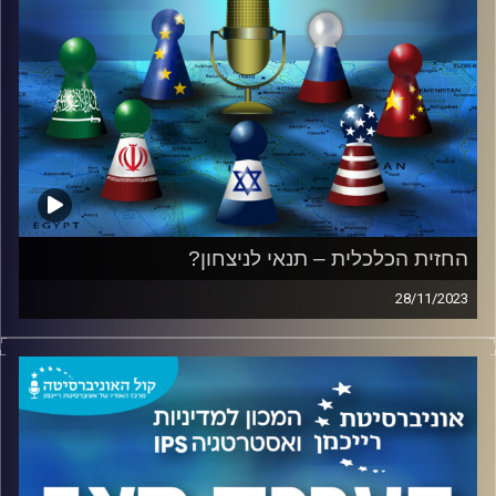
ועוד בפודקאסט.
קרדיט תמונות:
המכון למדיניות ואסטרטגיה
החזית הכלכלית – תנאי לניצחון?
28/11/2023
בהשתתפות: פרופ' רפי מלניק, לשעבר נשיא אוניברסיטת
רייכמן, מומחה לכלכלת ישראל, ופרופסור לכלכלה בבתי הספר
טיומקין לכלכלה ולאודר לממשל, דיפלומטיה ואסטרטגיה,
אוניברסיטת רייכמן ואלוף (מיל.) עמוס גלעד, ראש המכון
למדיניות ואסטרטגיה באוניברסיטת רייכמן.
היכן ישראל נמצאת מבחינה כלכלית? האם תקציב המדינה מוכן