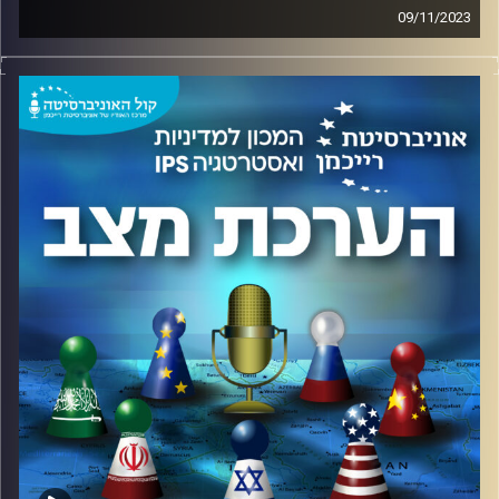
09/11/2023
בהשתתפות: אלוף (מיל.) עמוס גלעד, ראש המכון למדיניות
ואסטרטגיה באוניברסיטת רייכמן, ליאור אקרמן, ראש תחום
החוסן הלאומי במכון למדיניות ואסטרטגיה באוניברסיטת רייכמן
בהנחיית: עודד ליאופולד שחקן ומוסיקאי, מומחה לגישור
וניהול משברים.
תקציר:
על מי האחריות המרכזית להשבת החטופים והחטופות כולם?
כיצד והאם השילוב בין עוצמת צה"ל והישגי המבצע יוצרת –
בזהירות המתבקשת – בשילוב עם מנופי לחץ של ארה"ב
ומצרים חלון הזדמנויות להשבתם? מה ההשפעות על החוסן
החברתי והלאומי? על כך ועוד, בפודקאסט..