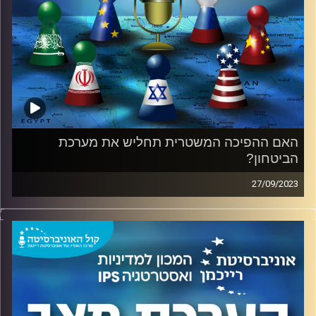
האם ההפיכה המשטרית תחליש את מערכת
הביטחון?
27/09/2023
בהשתתפות: ליאור אקרמן, ראש תחום החוסן הלאומי במכון
למדיניות ואסטרטגיה באוניברסיטת רייכמן
בהנחיית: עודד ליאופולד שחקן ומוסיקאי, מומחה לגישור
וניהול משברים.
הרפורמה המשפטית שמובילה ממשלת ישראל מאז הקמתה לא
רק שמשליכה על מבנה המשטר בישראל ועל מערכת האיזונים