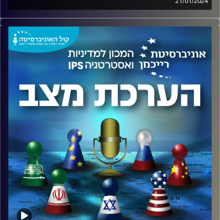
21/01/2024
ליאור אקרמן, ראש תחום החוסן הלאומי במכון למדיניות
ואסטרטגיה באוניברסיטת רייכמן בשיחה מרתקת עם ניצב סיגל
בר צבי, ראש אגף המבצעים של משטרת ישראל.
באיזה מצב נכנסה משטרת ישראל ומערכי ביטחון הפנים
האחרים במדינה לתוך אירועי ה7 באוקטובר? כיצד האירועים
השפיעו ומשפיעים על התארגנות המשטרה בתקופה זו? איך
בזמנים אלו המשטרה מתמודדת עם הפשיעה בחברה הערבית?
זאת ועוד, בפודקאסט.
קרדיט תמונות:
המכון למדיניות ואסטרטגיה