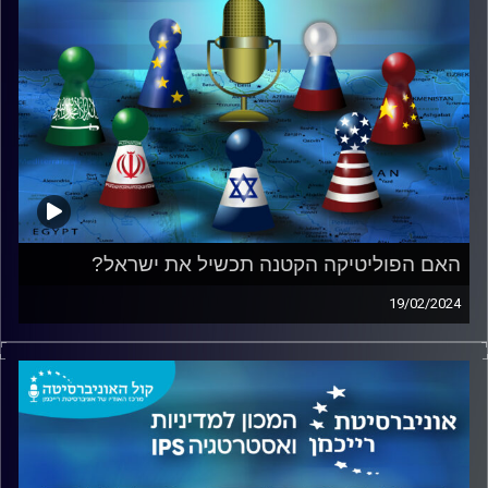
האם הפוליטיקה הקטנה תכשיל את ישראל?
19/02/2024
ליאור אקרמן, ראש תחום החוסן הלאומי במכון למדיניות
ואסטרטגיה באוניברסיטת רייכמן בשיחה עם ד"ר שי הר-צבי,
ראש התחום הבינלאומי והמזרח התיכון במכון.
האם ישראל צריכה להיענות לכל דרישה אמריקאית?