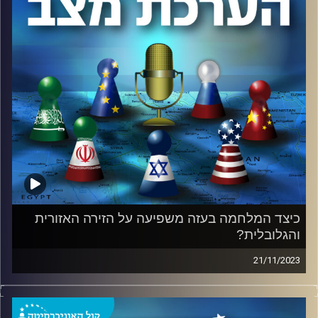
כתקציב מלחמה? איך מחזירים וודאות למשק בזמן מלחמה?
כיצד מתמודדים עם הצרכים הלאומיים שנוצרו בעקבות
המלחמה? האם ישראל תוכל לייצר שיתוף פעולה כלכלי עולמי
ליום שאחרי? כל זאת ועוד, בפודקאסט.
קרדיט תמונות:
המכון למדיניות ואסטרטגיה
כיצד המלחמה בעזה משפיעה על הזירה האזורית
והגלובלית?
21/11/2023
בהשתתפות אלוף (מיל.) עמוס גלעד, ראש המכון למדיניות
ואסטרטגיה באוניברסיטת רייכמן, וד"ר שי הר-צבי, חוקר בכיר,
ראש התחום הבינלאומי והמזרח התיכון במכון למדיניות