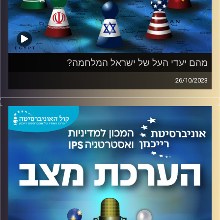
מהם יעדי העל של ישראל המלחמה?
26/10/2023
בהשתתפות אלוף (מיל.) עמוס גלעד, ראש המכון למדיניות
ואסטרטגיה באוניברסיטת רייכמן ועודד ליאופולד שחקן
ומוסיקאי, מומחה לגישור וניהול משברים.
בתום שלושה שבועות מתחילת המלחמה, מתחדדים שני יעדיי
העל של המלחמה נגד החמאס: הראשון החזרת החטופות
והחטופים השני מיטוט החמאס בעזה. על כך ועוד בפודקאסט.
קרדיט תמונות:
המכון למדיניות ואסטרטגיה