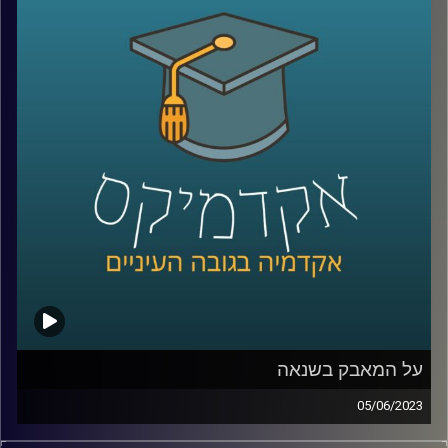
לישראל ואילו הזדמנויות יש לנו בעת הזו?
כדי לשפוך אור על המצב בהאג הצטרפה אלינו ד"ר דנה וולף,
ראשת חטיבת משפט וביטחון בבית הספר לאודר לממשל,
דיפלומטיה ואסטרטגיה.
קרדיט תמונות:
AudioVersity
על המאבק בשנאה
05/06/2023
בשנים האחרונות, בעקבות עלייתן של הרשתות החברתיות