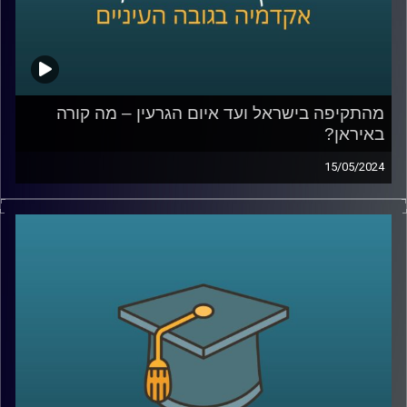
המעבדה לקבלת החלטות ממוחשבת, אוניברסיטת רייכמן.
פרסם 15 ספרים בתחום
קרדיט תמונות:
AudioVersity
מהתקיפה בישראל ועד איום הגרעין – מה קורה
באיראן?
15/05/2024
בליל ה- 14 באפריל, בזמן שאנחנו חיכינו בחרדה למתקפת
הטילים והכטב"מים מאיראן , היו כאלו גם בצד השני שנכנסו
ללחץ.
ברשתות החברתיות הופצו תמונות וסרטונים של אנשים שרצים
להצטייד במצרכים ושתייה ואפילו בדלק מחשש לתגובת נגד
ישראלית.
אז מה כל זה אומר על מה שקורה באיראן כרגע?