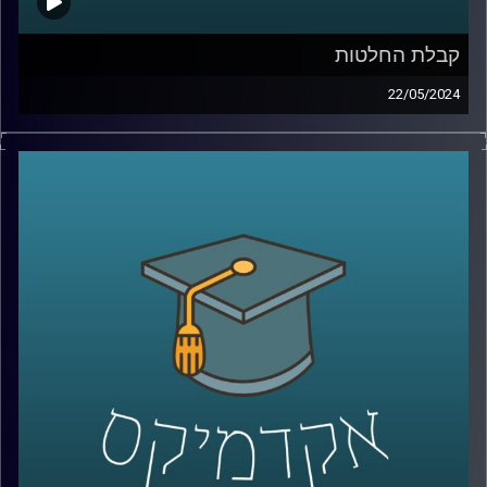
קבלת החלטות
22/05/2024
לאחר ה- 7 באוקטובר, התעוררו שאלות רבות לגבי רציונליות
ההחלטות של יחיא סינוואר, מנהיג חמאס בעזה.
ישנן מחלוקות בין מומחים באשר לרציונליות של סינוואר
בקבלת החלטות. בהתחשב בתוצאות הקשות של המלחמה
בעזה שבה איבד חמאס חלק ניכר מיכולותיו הצבאיות. רבים
סבורים שסינוואר פועל באופן שאינו רציונלי,לעומתם, יש
הטוענים שאמנם הוא פסיכופט, אך הוא מקבל החלטות
רציונליות.
מחקר במעבדה לקבלת החלטות ממוחשבות באוניברסיטת
רייכמן מנסה להעריך את מידת הרציונליות בהחלטותיו של
סינוואר ולהבין את השיקולים והתהליכים המובילים להחלטות
אלו, תוך התחשבות במרכיבים פסיכולוגיים ואידאולוגיים.
אז איתנו כאן פרופ׳ אלכס מינץ, פרופ׳ אלכס מינץ, ראש