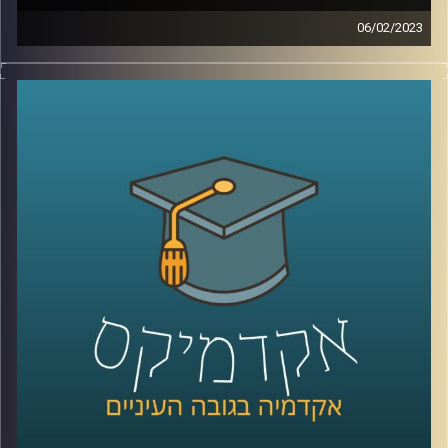
06/02/2023
בשנים האחרונות המשפט הבינלאומי הפך לזירת לאחד ממוקדי
המאבק המרכזיים של מדינת ישראל. כדי להבין טוב יותר את
האיום איתו מתמודדת מדינת ישראל, הצטרפה אלינו ד״ר דנה
וולף
קרדיט תמונות:
AudioVersity