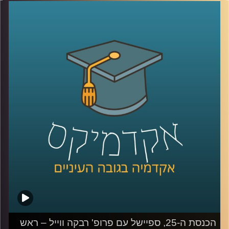
האלה נוספו לשילוש הזה נדבכים נוספים, כמו הרשת החברתית
ובעלי הון. כדי להבין טוב יותר את כללי המשחק החדשים,
הצטרפה אלינו פרופסור קרין נהון.
קרדיט תמונות:
AudioVersity
הכנסת ה-25, ספיישל עם פרופ' רבקה ווייל – ראש