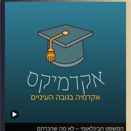
מושגים כמו פייק ניוז, עובדות אלטרטיביות, רשתות חברתיות
וקיטוב חברתי מאיימים על יציבותיהן של חברות דמוקרטיות.
ד״ר עמית לביא דינור, דיקנית ביהס סמי עופר לתקשורת תסביר
על משבר האמון והסכנה לדמוקרטיה
קרדיט תמונות:
AudioVersity
המשפט הבינלאומי – לא מה שהכרתם