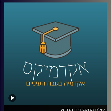
צמחה גם השנאה. עורך דין אילן יונש ואופיר טבת יספרו על
הקליניקה למאבק בשנאה, פועלה ועל הדרכים להאבק ולמגר
שנאה
קרדיט תמונות:
AudioVersity
עולם התאגידים החדש