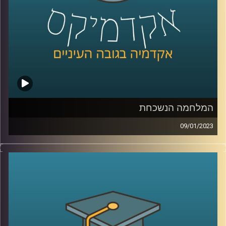
המלחמה הנשכחת
09/01/2023
בסוף המאה ה20 ותחילתה של המאה ה21 ניהל המערב מלחמה
כנגד אויב חדש, ארגוני הטרור האסלאמיסטים. שיאה של
המלחמה הוא כמובן פיגוע ה11/9 והופעתו של דעאש. בפרק
זה ד״ר מיכאל ברק יסקור את המאבק בארגוני הג׳יהאד והאם
המלחמה הזאת מאחורינו
קרדיט תמונות:
AudioVersity