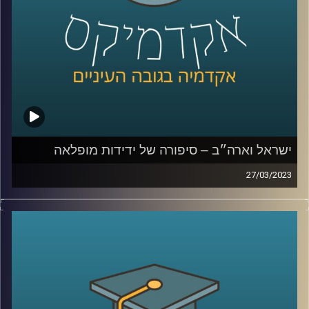
ישראל וארה״ב – סיפורה של ידידות מופלאה
27/03/2023
יחסי ישראל וארה״ב מוכרים לנו הישראלים כידידות טובה
וארוכת שנים. אך האם זה תמיד היה כך?
ד״ר אמנון כוורי יספר על היחסים בין ישראל וארה״ב, מה עומד
בבסיסם ומהם האתגרים העומדים בפניהם
קרדיט תמונות:
AudioVersity