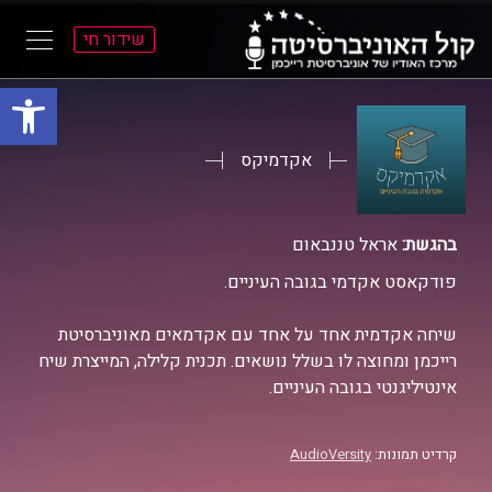
שידור חי
פתח סרגל
ל
ל
תוכן
תפריט
ראשי
ראשי
אקדמיקס
בהגשת:
אראל טננבאום
פודקאסט אקדמי בגובה העיניים.
שיחה אקדמית אחד על אחד עם אקדמאים מאוניברסיטת
רייכמן ומחוצה לו בשלל נושאים. תכנית קלילה, המייצרת שיח
אינטיליגנטי בגובה העיניים.
קרדיט תמונות:
AudioVersity