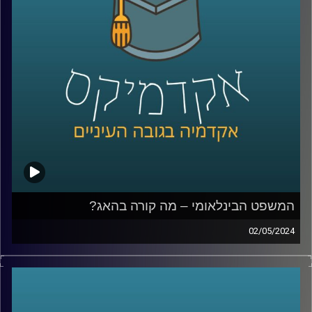
מושגים כלכליים כדאי לכל אחד מאיתנו לדעת
אז איתנו כאן בפרק של היום ד״ר יעל הדס ראשת התכניות
לכלכלה בבית הספר הבינלאומי באוניברסיטת רייכמן.
קרדיט תמונות:
AudioVersity
המשפט הבינלאומי – מה קורה בהאג?
02/05/2024
במשך שנים ישראל טענה כי לבית הדין הבינלאומי אין סמכות
לדון בסכסוך הישראלי־פלסטיני, אך כפי שאנחנו יודעים
המשפט מתנהל וחוקר את המתקפה של חמאס ואת הלחימה
מאז, אז מה בעצם קורה שם, מה הנזקים הפוטנציאליים