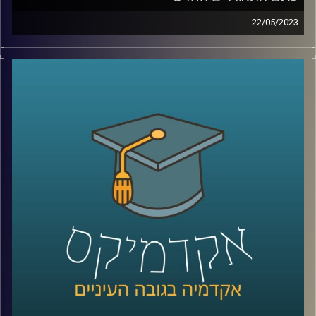
22/05/2023
עולם המימון והתאגידים משתנה כנגד עינינו. פרופסור רובין
יספר לך השינוי, הצרכים החדשים של תאגידים ותפקידם
החברתי החדש
קרדיט תמונות:
AudioVersity