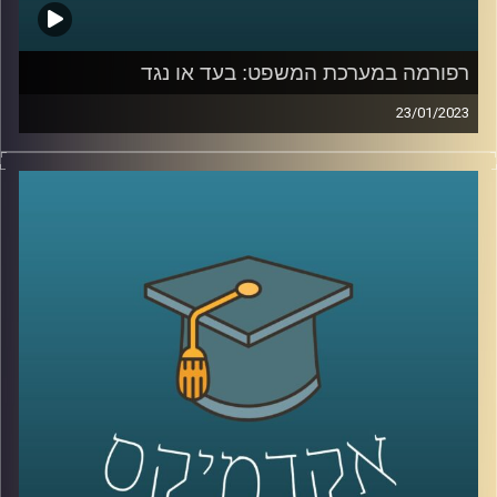
רפורמה במערכת המשפט: בעד או נגד
23/01/2023
בשבועות האחרונים מקדמת הממשלה רפורמה במערכת
המשפט. כתוצאה מכך, הרוחות במדינה סוערות. פרופסור יניב
רוזנאי, סגן דיקן בית הספר למשפטים ומומחה למשפט חוקתי
יסביר על הרפורמה והשלכותיה על כלל המערכות בישראל.
קרדיט תמונות:
AudioVersity