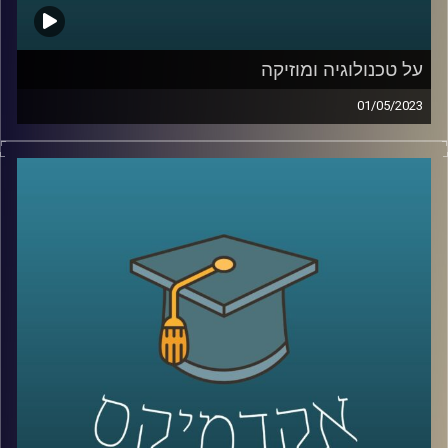
על טכנולוגיה ומוזיקה
01/05/2023
לרוב אנו מחלקים את עולמות הטכנולוגיה והמוזיקה לשני
עולמות נפרדים. אך מה קורה כשהם נפגשים? ד״ר רויטל
הולנדר תספר על הקשר בין יצירתיות, מוזיקה וטכנולוגיה
קרדיט תמונות:
AudioVersity