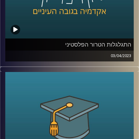
התגלגלות הטרור הפלסטיני
03/04/2023
במשך שנים איים הטרור הפלסטיני על חיי אזרחי מדינת ישראל.
אך מתי הוא החל? מי הוביל אותו? בפרק זה ד"ר אלי כרמון יספר
את סיפורו של הטרור הפלסטיני שעם השנים הפך למאבק
פוליטי
קרדיט תמונות:
AudioVersity