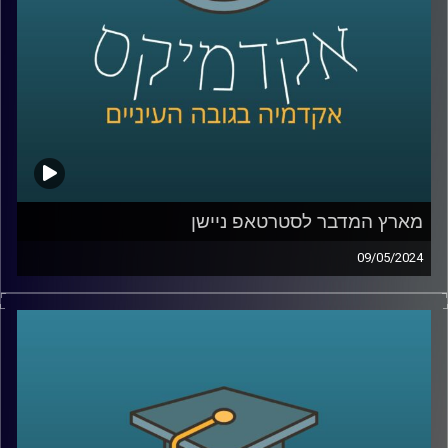
איתנו בפרק של היום ד״ר מאיר ג'בדנפר, מומחה לפוליטיקה
עכשווית של איראן, בבית הספר לאודר לממשל, דיפלומטיה
ואסטרטגיה באוניברסיטת רייכמן.
קרדיט תמונות:
AudioVersity
מארץ המדבר לסטרטאפ ניישן
09/05/2024
שממה חרבה, ענייה ועלובה, ככה תיאר את מדינת ישראל מארק
טווין לפני 150 שנה.
מדינת ישראל נחשבת כיום לאחת המדינות העשירות ביותר
בעולם.למרות אנחנו נמצאים באמצע המדבר המזרח תיכוני,
כשסביבנו לא מעט אויבים שרוצים בהיעלמותנו. ולמרות זאת,
צמחה לה מדינה מערבית לתפארת, אז איך זה קרה? ואיזה