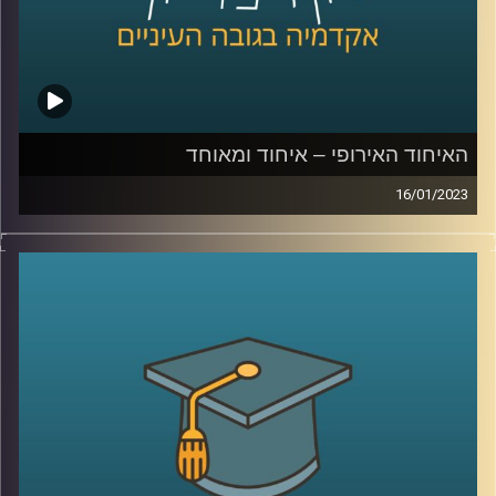
האיחוד האירופי – איחוד ומאוחד
16/01/2023
בשנים האחרונות עומד האיחוד האירופי בפנים אתגרים שונים.
גל מהגרים, מגיפת הקורונה וכיום המלחמה באוקראינה. בפרק
זה ד״ר עמנואל נבון יסביר על הקמתו של האיחוד האירופי,
מטרתו וכלל הקשיים העומדים בפניו
קרדיט תמונות:
AudioVersity