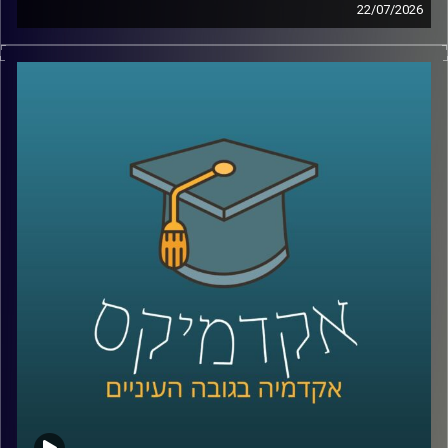
22/07/2026
אם לפני עשור היינו אומרים את המילה “רחפן”, כנראה שהיינו
חושבים על צילום מהאוויר או על גאדג’ט מגניב. היום התמונה
נראית אחרת לגמרי. רחפנים כבר בודקים תשתיות, מסייעים
באיתור נעדרים, מעבירים ציוד רפואי, משתתפים במלחמות,
ובמקרים מסוימים אפילו מסוגלים לבצע חלק מהמשימות
שלהם באופן עצמאי.
ככל שהמערכות האלה הופכות לחכמות יותר, עולה שאלה
הרבה יותר גדולה מרק מה הטכנולוגיה יודעת לעשות: האם
אנחנו יכולים לסמוך עליה? מתי אדם צריך לקבל את ההחלטה,
ומתי אפשר לתת למכונה לעשות את זה? ואם היא טועה, מי
בכלל אחראי?
על כל אלו נדבר עם ד״ר אביב בר זוהר, דוקטור למשפטים
בנושא חוקיות רחפנים אוטונומיים קטלניים ומשמעות
מעורבות האדם בחוג ההפעלה.
קרדיט תמונות:
AudioVersity