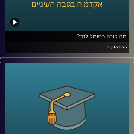
צורת חשיבה, ואולי אפילו שיטה, שמגדילה את הסיכוי לזהות
שאלות גדולות, לערער על הנחות יסוד ולפרוץ את גבולות הידע
הקיים
בפרק הזה נדבר על הדרך שבה נולדות תגליות, על מה שמדע
יכול ללמוד מהייטק, על ההבדל בין חשיבה נועזת לחשיבה לא
מבוססת, ועל השאלה האם אפשר ללמד אנשים לחשוב בצורה
מה קורה בסומלילנד?
שמובילה לפריצות דרך
01/07/2026
יש בעולם מדינה עם כ-6 מיליון תושבים, ממשלה, מטבע, צבא,
קרדיט תמונות:
AudioVersity
דרכונים ובחירות דמוקרטיות. היא יציבה יותר מחלק מהמדינות
השכנות שלה, יושבת באחד המקומות האסטרטגיים ביותר
בעולם, בכניסה לים האדום, ועדיין, מבחינת רוב מדינות העולם,
היא פשוט לא קיימת.
היום אנחנו יוצאים להכיר את סומלילנד, מדינה שרוב האנשים
מעולם לא שמעו עליה, אבל ייתכן שבעשור הקרוב היא תהפוך
לשחקנית משמעותית בזירה הגיאופוליטית.
כדי להבין איך נראים החיים במדינה שלא קיימת רשמית, למה
המעצמות הגדולות מתחילות להתעניין בה, והאם גם לישראל יש
אינטרס שם, הצטרף אליי היום השגריר ד״ר חיים קורן, בית ספר