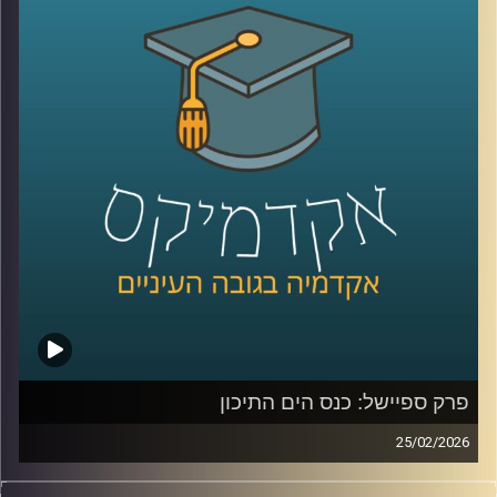
אבל מה שמעניין הוא שלא צריך מלחמה בפועל כדי להזיז את
קרדיט תמונות:
AudioVersity
העולם, מספיק חשש.
איך מעבר ימי יחסית קטן מצליח להשפיע על מחירי האנרגיה,
על שרשראות אספקה, ובסוף גם על יוקר המחיה של כולנו?
ולמה גם מדינות שלא תלויות בו ישירות, עדיין מושפעות מכל
מה שקורה שם?
כדי להבין את כל זאת ועוד, נמצא איתנו היום אברי שכטר, מנהל
מכון ינאי לביטחון אנרגטי באוניברסיטת רייכמן
קרדיט תמונות:
AudioVersity
פרק ספיישל: כנס הים התיכון
25/02/2026
הקלטה מתוך השטח, מהכנס השמיני בנושא הים התיכון: