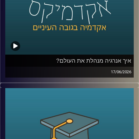
לאודר לממשל, דיפלומטיה ואסטרטגיה, אוניברסיטת רייכמן.
שגריר ישראל הראשון לדרום סודן ושגריר מצרים
קרדיט תמונות:
AudioVersity
איך אנרגיה מנהלת את העולם?
17/06/2026
בשנים האחרונות אנחנו שומעים בלי סוף על משברי אנרגיה,
מחירי נפט, גז טבעי, מצרי הורמוז ומאבקי כוח בין מדינות, אבל
מאחורי כל הכותרות האלה מסתתר סיפור הרבה יותר גדול:
אנרגיה היא לא רק חשמל ודלק, היא כוח גיאופוליטי, כסף,
ביטחון לאומי והשפעה עולמית.
בפרק של היום נדבר על איך אנרגיה מעצבת את העולם
שאנחנו חיים בו, איך גילוי הגז שינה את המעמד של ישראל