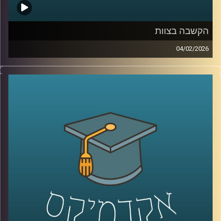
הקשבה בצוות
04/02/2026
בעולם הניהול והחיים האישיים מדברים הרבה על תקשורת
טובה, אבל הרבה פחות על הקשבה אמיתית, כזו שמשנה
דינמיקות, מערכות יחסים ותחושת ערך. הקשבה נתפסת
לעיתים כמיומנות רכה, אבל מחקר שנדבר עליו היום מראה
שהיא למעשה מנגנון עמוק שמכתיב אם צוותים ידברו וישתפו
ידע, ואם משפחות ירגישו מובנות או מתוסכלות. בפרק הזה
אנחנו מדברים על האופן שבו סגנון ההקשבה של מנהל, הורה
או בן משפחה מעצב את איכות הדיאלוג סביבו.
יחד עם ד״ר אסנת בוסקילה־ים, יועצת ארגונית ומרצה
באוניברסיטת רייכמן, נבחן למה הקשבה כל כך מאתגרת, למה
נאומים הם האויב שלה, ומה ההבדל בין הקשבה אישית,
הקשבה בצוות והקשבה במשפחה, ואיך שינוי קטן באופן
ההקשבה יכול לייצר שינוי גדול ביחסים?