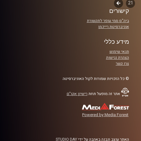
21
לשלב
יחד נצייר תמונה בהירה של מצרים של 2025, נסקור בקצרה את
קישורים
הבא
התגלגלות היחסים מאז קמפ דייוויד, ונצלול למה שקורה כיום
ביה"ס סמי עופר לתקשורת
בסיני, בגבולות, ובשיתופי הפעולה הביטחוניים והכלכליים.
אוניברסיטת רייכמן
נדבר על אינטרסים, אנרגיה ותיווך אזורי, ונבחן מה הדרכים
המעשיות להפוך את השלום מקר לחם. פרק שמתחיל מהבסיס
מידע כללי
למי שפחות מכיר, ומתפתח לתובנות עומק ולצעדים פרקטיים
תנאי שימוש
לשנה הקרובה
הצהרת נגישות
צרו קשר
קרדיט תמונות:
AudioVersity
© כל הזכויות שמורות לקול האוניברסיטה
אתר זה מופעל תחת
רישיון אקו"ם
Powered by Media Forest
האתר עוצב ונבנה באהבה על ידי
STUDIO DAY