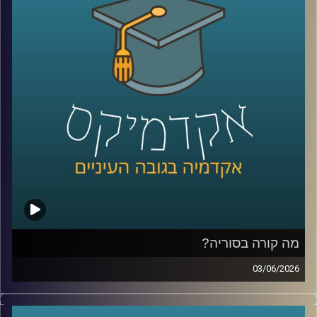
כל אלה היו הימורים אמיתיים בפלטפורמת
Polymarket
.
כן, אנשים ברחבי העולם שמים כסף אמיתי על העתיד. על
מלחמות, פוליטיקה, דת, אסונות ואפילו סוף העולם.
ובזמן שרובנו צורכים חדשות כדי להבין מה קורה, יש אנשים
שפשוט נכנסים לפולימרקט כדי לראות “מה הסיכויים” ועל
הדרך גם מרוויחים כסף.
אז מה זה בכלל שוק חיזוי?
למה אנשים התחילו להאמין לפלטפורמות האלה יותר מלסקרים
ומומחים? מה קורה כשמיליארדי דולרים זורמים להימורים על
אירועים עולמיים? והאם יכול להיות שפלטפורמות כאלה כבר
לא רק מנבאות את המציאות, אלא גם מתחילות לעצב אותה?
מה קורה בסוריה?
כדי להבין את העולם הזה, נמצא איתנו היום פרופ’ צחי חייט
03/06/2026
מאוניברסיטת רייכמן, שחוקר חוכמת המונים, רשתות חברתיות
מה בעצם קורה היום בסוריה?
ואמינות מידע, ואחד החוקרים הבולטים בישראל בתחום שווקי
מי שולט שם? מי נלחם במי? איך טורקיה הפכה לשחקן כל כך
החיזוי