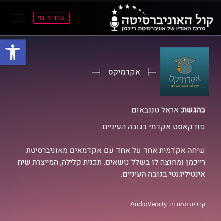
שידור חי
פתח סרגל
ל
ל
תוכן
תפריט
ראשי
ראשי
אקדמיקס
בהגשת:
אראל טננבאום
פודקאסט אקדמי בגובה העיניים.
שיחה אקדמית אחד על אחד עם אקדמאים מאוניברסיטת
רייכמן ומחוצה לו בשלל נושאים. תכנית קלילה, המייצרת שיח
אינטיליגנטי בגובה העיניים.
קרדיט תמונות:
AudioVersity