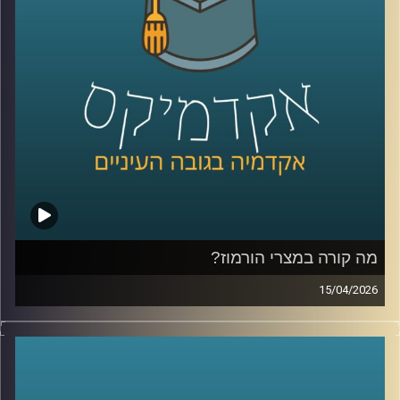
ובמקביל, קורה תהליך הפוך:
ישראל, שלרבים הייתה פעם אופציה רחוקה, מורכבת, לפעמים
אפילו לא על הרדאר האקדמי, הופכת ליעד אמיתי.
לא רק מסיבות אידיאולוגיות, אלא גם כהחלטה פרקטית: איפה
ללמוד, איפה לחיות, ואיפה להרגיש בבית.
אז האם אנחנו רואים כאן תגובה רגעית למציאות מתוחה או
שינוי עמוק בזהות של דור שלם?
היום נדבר עם יונתן דייויס, סגן נשיא לקשרי חוץ וראש בית
הספר הבינלאומי ע״ש רפאל רקנאטי באוניברסיטת רייכמן,
שנמצא כבר שנים בדיוק בנקודת המפגש בין ישראל ליהדות
התפוצות.
מהשירות כחייל בודד בצנחנים, דרך שליחויות ברחבי העולם,
בברית המועצות לשעבר, בקייפטאון, בוסטון ורומא ועד
מה קורה במצרי הורמוז?
לעבודה יומיומית עם אלפי סטודנטים בינלאומיים, הוא רואה
15/04/2026
מקרוב איך העולם משתנה, ואיך צעירים יהודים מקבלים
בשבועות האחרונים אנחנו שומעים אמירות דרמטיות סביב
החלטות שמעצבות את העתיד שלהם.
מצרי הורמוז, דיבורים על מצור, איומים מצד איראן, ואפילו
אז מה באמת קורה היום בקמפוסים?
רמיזות לכך שייתכן ויש מוקשים במים.
ולמה יותר ויותר סטודנטים בוחרים דווקא להגיע לכאן?