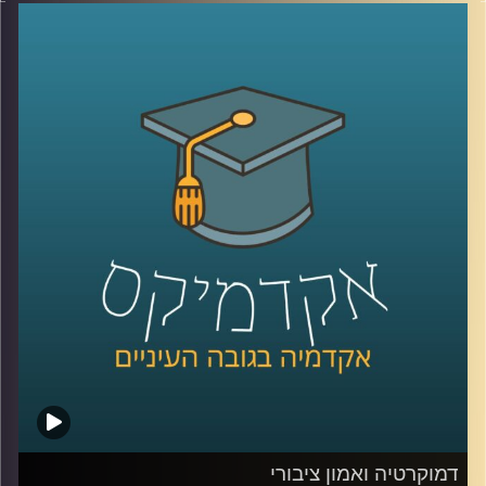
“כלכלה כחולה פורצת גבולות”, שהתקיים באוניברסיטת רייכמן .
יום שלם שבו מדענים, יזמים, קובעי מדיניות ואנשי שטח
נפגשו לדבר על הים, לא רק כמשאב טבע, אלא כזירת חדשנות,
כלכלה, ביטחון ושיתופי פעולה אזוריים.
בין מושבים על אנרגיה מתחדשת בים, חקלאות ימית, אצות
כמשאב כלכלי, בינה מלאכותית לניטור מגוון ביולוגי ושיתופי
פעולה גם כשאין שלום, יצאנו לראיין את האנשים שמעצבים
את העתיד הכחול של האזור .
בפרק הזה תשמעו קולות מהכנס, רעיונות גדולים, דילמות
אמיתיות, והרבה מאוד תשוקה לחבר בין מדע, קיימות וכלכלה.
קרדיט תמונות:
AudioVersity
דמוקרטיה ואמון ציבורי