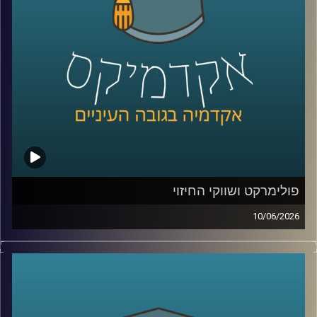
במזרח התיכון, למה מצרים הפכה לשחקנית מרכזית בתחום,
ואיך שיתופי פעולה אנרגטיים יכולים להשפיע גם על יחסים
מדיניים ואזוריים.
איתנו היום ד״ר עמית מור, מנכ"ל משותף באקו-אנרג'י יעוץ
כלכלי אסטרטגי ומרצה באוניברסיטת רייכמן. מומחה בינ"ל
לכלכלת אנרגיה וסביבה, חשמל גז טבעי ונפט, בעל ניסיון עשיר
בייעוץ לממשלות, חברות בינלאומיות ומוסדות פיננסיים, יועץ
לבנק העולמי בפרויקטים גלובליים בתחומי אנרגיה ותשתיות.
קרדיט תמונות:
AudioVersity
פולימרקט ושווקי החיזוי
10/06/2026
האם ישו יחזור בשנת 2026?
האם תהיה תקיפה באיראן לפני סוף החודש?
האם ח’מנאי יודח מהשלטון?
האם טראמפ יזכה שוב בנשיאות?
והאם האנושות תגלה חיים מחוץ לכדור הארץ?