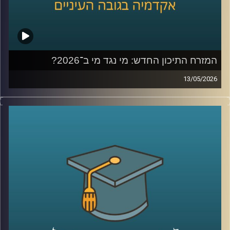
המזרח התיכון החדש: מי נגד מי ב־2026?
13/05/2026
לפני כמה שנים, רוב האנשים עוד הצליחו להבין פחות או יותר
מי נגד מי במזרח התיכון.
היום? נדמה שהכול כבר התבלגן.
איראן, חיזבאללה, חמאס, סוריה, טורקיה, ארצות הברית,
החות’ים, רוסיה, הסכמים, איומים, מלחמה רב־זירתית… ובין כל
הכותרות, הרבה אנשים פשוט איבדו את התמונה הגדולה.
אז בפרק הזה רצינו לעצור רגע ולעשות סדר.
להבין מה באמת קורה באזור שלנו, מה השתנה מאז השבעה
באוקטובר, ואיך נראית היום המפה האסטרטגית של המזרח
התיכון.