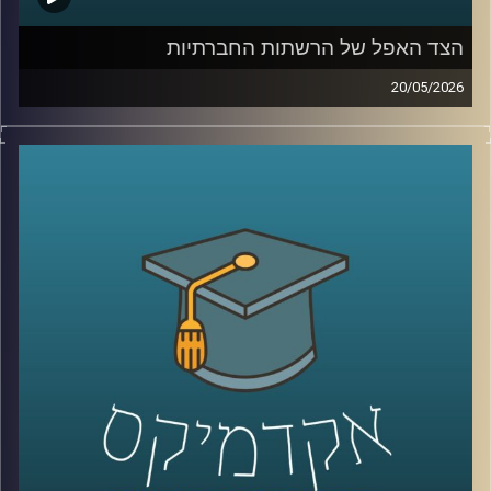
עבודה קלינית יומיומית בקבלת החלטות בזמן אמת.
הצד האפל של הרשתות החברתיות
קרדיט תמונות:
AudioVersity
20/05/2026
בשנים האחרונות, הרשתות החברתיות הפכו מפלטפורמה
שמקשרת בין אנשים בעיקר לדבר מרכזי בחיי רוב האנשים,
קשה לדמיין יום אחד בלעדיהן. יש המון דברים חיוביים
בשימוש ברשתות, למידה של דברים חדשים,
שמירה על קשר עם חברים, מציאת עבודה, אבל גם המון דברים
שליליים, אנחנו נחשפים לדברים שעושים לנו רע, מתגברים
יכולים לפתח הפרעות אכילה או דיכאון ועל אף שרובנו מבינים
את הנזקים הפוטנציאלים קשה לנו להתנתק או אפילו להמעיט
אז מה אפשר לעשות?
כדי לענות על השאלה הזו הצטרף אליי היום פרופ׳ צחי חייט,
ראש ההתמחות השיווקית בביה"ס סמי עופר לתקשורת.
קרדיט תמונות:
AudioVersity