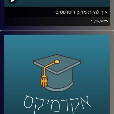
איך להיות מדען דיסרפטיבי
15/07/2026
הרבה מההמצאות שאנחנו מכירים התחילו בכלל מטעות.
פניצילין שנולד מצלחת פטרי שהתמלאה עובש, פוסט־איט
שהתחיל מדבק שלא היה מספיק חזק, מיקרוגל שהרעיון אליו
הגיע אחרי שחטיף שוקולד נמס בכיס של מהנדס שעבד על
רדאר, וארטיק שנולד כשילד שכח בחוץ כוס עם משקה ומקל
ערבוב בלילה קר.
על פניו, כל אלה נשמעים כמו מזל. אבל אולי זו רק חצי
מהתמונה. כי הרבה אנשים נתקלים בטעויות, בכישלונות
ובדברים לא צפויים, והשאלה היא מי יודע לעצור, להסתכל
עליהם אחרת, ולהפוך אותם לפריצת דרך.
האורח שלנו היום הוא מוטי שטנר, יזם סדרתי, משקיע ומרצה
באוניברסיטת רייכמן. יחד עם אחיו, פרופ׳ אורי שטנר, הוא כתב
את הספר “איך להיות מדען דיסרפטיבי”, שמנסה לשאול האם
פריצות דרך הן באמת עניין של גאונות ומזל, או שאפשר לפתח