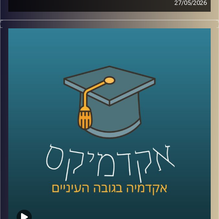
27/05/2026
הרפואה נמצאת היום באחת מנקודות המפנה המשמעותיות
ביותר בתולדותיה.
לא בגלל תרופה חדשה, ולא בגלל טכנולוגיה אחת, אלא בגלל
שינוי עמוק בדרך שבה מתקבלות החלטות.
בינה מלאכותית כבר לא נמצאת רק במעבדות או במחקרים, היא
נכנסת אל תוך חדרי הטיפול, אל תוך רגעים של חוסר ודאות,
ולעיתים גם אל תוך ההחלטות הכי קריטיות שיש.
האם זה הופך את הרפואה למדויקת יותר, או דווקא משנה את
האופן שבו רופאים חושבים, שוקלים ומחליטים?
כדי להבין איך השינוי הזה נראה מבפנים, דווקא באחד
התחומים הכי רגישים ומורכבים ברפואה, עולם הלידות, נמצאת
איתנו היום פרופ’ אסנת ולפיש, מנהלת בית החולים לנשים
בבילינסון ומשנה לדיקן בית הספר לרפואה באוניברסיטת
רייכמן,
שנמצאת בחזית של שילוב טכנולוגיות מתקדמות ברפואה לצד