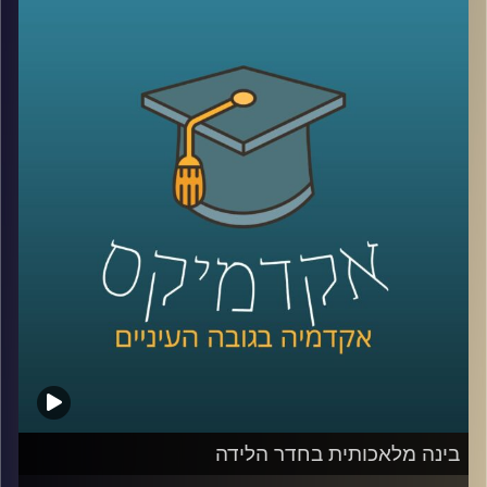
משמעותי? ומה בכלל נשאר מההשפעה של איראן וחיזבאללה?
קרדיט תמונות:
AudioVersity
נדמה שאחרי יותר מעשור של מלחמה, רוב הישראלים כבר
איבדו את היכולת להבין את התמונה.
אז היום ננסה לעשות סדר ולהבין איך נראה המזרח התיכון
החדש שנבנה ממש מעבר לגבול שלנו.
היום נארח את ד״ר מיכאל ברק, מרצה וחוקר בבית ספר לאודר
לממשל, דיפלומטיה ואסטרטגיה ב־אוניברסיטת רייכמן, וחוקר
בכיר ב־המכון למדיניות נגד טרור, מומחה לאיסלאם רדיקלי.
קרדיט תמונות:
AudioVersity
בינה מלאכותית בחדר הלידה