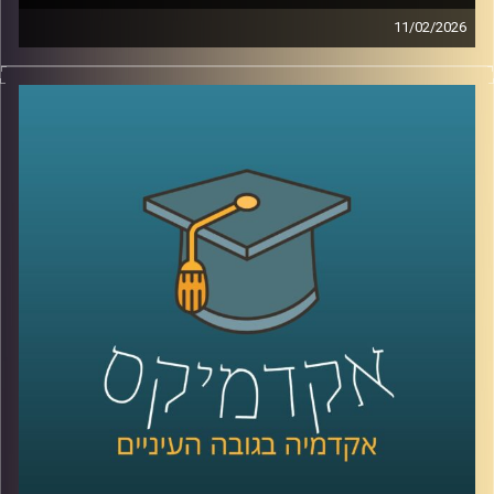
11/02/2026
היום אנחנו נוגעים באחת השאלות הכי בוערות בדמוקרטיה, מה
זה בעצם אמון ציבורי, למה הוא כל כך חיוני לתפקוד של מדינה,
ומה קורה כשהוא נשחק, לפי דו״ח האמון מדצמבר 2025
התמונה מטרידה, רק 22% מביעים אמון בממשלה ורק 15%
בכנסת, ובמקביל רואים פערים גדולים בין מוסדות, למשל 39%
בבית המשפט העליון, אז מה אפשר ללמוד מהמספרים, האם
זה משבר רגעי או מגמה ארוכה, למה אמון נהיה תלוי מחנה
פוליטי, ומה המשמעות של זה לתחושת הייצוג, לציות לחוק,
ולחוסן החברתי, כדי לעשות סדר הזמנו את פרופ׳ אמנון כוורי,
פרופסור חבר וראש המכון לחירות ואחריות בבית ספר לאודר
לממשל ודיפלומטיה באוניברסיטת רייכמן, וביחד ננסה להבין
מה עומד מאחורי הנתונים, מה המדינה והחברה יכולות לעשות
כדי לשקם את האמון שלנו?
קרדיט תמונות:
AudioVersity