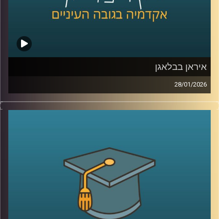
קרדיט תמונות:
AudioVersity
איראן בבלאגן
28/01/2026
מאז הפעם האחרונה שדיברנו עם ד׳׳ר מאיר ג׳בדנפר, איראן
חווה טלטלה עמוקה, מחאה מתמשכת, דיכוי אלים שבו נהרגו
עשרות אלפי אזרחים ברחובות, משברי מים וחשמל שפוגעים
בחיי היומיום, ותחושת קריסה של החוזה בין המשטר לציבור.
בפרק הזה ננסה להבין מה באמת קורה בתוך איראן היום, איך
נראית המחאה מבפנים, עד כמה המשטר מרגיש מאוים, ואיך כל
זה מתחבר גם לאזור, לישראל, ולמה שאנחנו רואים בכותרות.
אז כדי לדבר על כל זה, שב אלינו ד׳׳ר מאיר ג׳בדנפר, מומחה
לפוליטיקה עכשווית של איראן בבית הספר לאודר לממשל,
דיפלומטיה ואסטרטגיה באוניברסיטת רייכמן