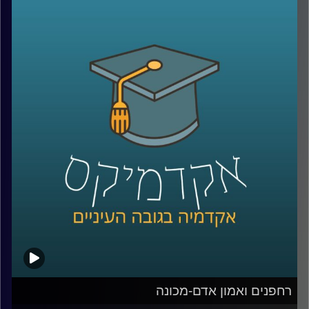
באמת חושבים על כל מה שקורה מהרגע שלחצנו על “הזמן”?
מי מחליט מה נראה ראשון באתר, איך בונים חוויית משתמש
שגורמת לנו לחזור שוב ושוב, ואיך משלבים בין טכנולוגיה,
דאטה, לוגיסטיקה ובעיקר הבנה של בני אדם?
כדי לדבר על כל זה נמצא איתי היום צביקה ביידא, לשעבר
מנכ”ל שופרסל אונליין, והיום Managing Director ושותף ב-
Manyone ישראל.
נדבר על מה באמת עומד מאחורי חוויית לקוח טובה, איך
ארגונים חושבים על חדשנות, ואיך בינה מלאכותית הולכת
לשנות את הדרך שבה כולנו קונים, עובדים ומקבלים החלטות
קרדיט תמונות:
AudioVersity
רחפנים ואמון אדם-מכונה