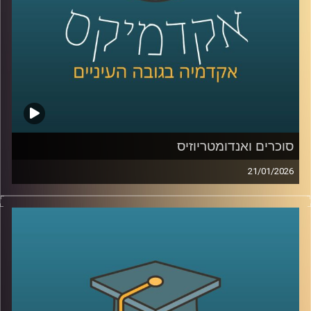
קרדיט תמונות:
AudioVersity
סוכרים ואנדומטריוזיס
21/01/2026
כשאנחנו חושבים על מחלות קשות כמו סרטן, אנחנו בדרך
כלל מדמיינים מוטציות, גנים ואולי גם כימותרפיה. אבל יש
שכבה אחרת, שקטה יותר, שקשה לראות אותה בעין, והיא יכולה
להיות ההבדל בין תא שהגוף מזהה כתא בעייתי, לבין תא
שמצליח להתחמק. זו שכבת הסוכרים, שרשראות זעירות
שעוטפות את התאים שלנו, כמו סוג של “תעודת זהות”
ביולוגית. כשהתעודה הזו משתנה, זה יכול להופיע בסרטן, אבל
זה יכול להופיע גם במחלות אחרות, למשל אנדומטריוזיס, מחלה