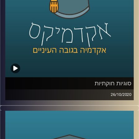
להאזין לתוכנית בה מתארח ד"ר תומר פישמן
מביה"ס לקיימות באוניברסיטת ריימן, אקולוג
תעשייתי, שמסביר על הדרך האקדמית שעבר,
ונותן דוגמאות מהחיים על המקומות שבהם
אקולוגים תעשייתים תורמים את הידע שלהם
לשיפור החיים של כולנו
.
קרדיט תמונות:
AudioVersity
סוגיות חוקתיות
26/10/2020
ד"ר אדם שנער, מרצה בכיר וחוקר בביה"ס
רדזינר למשפטים באוניברסיטת רייכמן, חוקר
את תחום המשפט החוקתי, הגיע לדבר על
סוגיות נבחרות ממחקריו
.