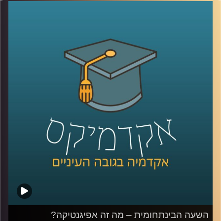
המרתקים שקיימים היום מבחינה מחקרית
ומבחינת ההשפעות שלו על חיי היומיום של
כולנו
.
ד"ר עמית מור, מנכ"ל חברת אקו-אנרג'י ייעוץ
כלכלי אסטרטגי, ומרצה בכיר באוניברסיטת
רייכמן, מומחה לנושאי כלכלה וגיאופוליטיקה
במשקי האנרגיה ואיכות הסביבה, הגיע לספר
לנו על השינויים והפיתוחים בתחום האנרגיה
המתחדשת, ועל ההפתעות שעוד מחכות לנו
בדרך
קרדיט תמונות:
AudioVersity
השעה הבינתחומית – מה זה אפיגנטיקה?