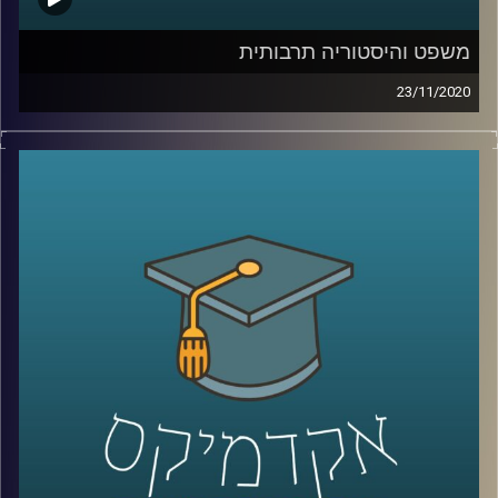
קרדיט תמונות:
AudioVersity
משפט והיסטוריה תרבותית
23/11/2020
במסע מרתק אל המאה ה-19 ותחילתה של
המאה ה-20, מציגה לנו ד"ר ענת רוזנברג
מביה"ס רדזינר למשפטים באוניברסיטת ריימן
כיצד השינויים התרבותיים באותה התקופה
השפיעו על עולם המשפט, וגם את צידו השני
של המטבע- האופן שבו המשפט השפיע על
התרבות
.
את הדוגמאות מביאה ד"ר רוזנברג שחוקרת
היסטוריה תרבותית במשפט, דרך 2 מחקרים.
בראשון היא מסבירה על האופן שבו מושג החוזה
בא לידי ביטוי בספרות האנגלית של המאה