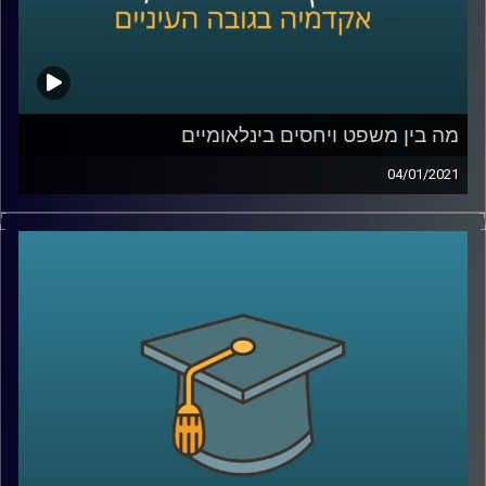
מה בין משפט ויחסים בינלאומיים
04/01/2021
פרופ' אסיף אפרת מביה"ס לאודר לממשל חוקר
היבטים שונים בתחום היחסים הבינלאומיים,
כשברקע שלו נמצא הידע המשפטי שלו
.
איך הוא מחבר בין שני התחומים? מוזמנים
להצטרף לשעה עם פרופ' אפרת, ולשמוע איך
המחקר שלו על סחר בבני אדם והסגרת
עבריינים עושים בדיוק את זה