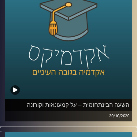
מוזמנים להצטרף אלינו לשעה מרתקת בה נדבר
על המצב המשפטי בשטחים הכבושים, על
הטשטוש בין הצבא למשטרה, האפלייה של
ערביי ארץ ישראל, והגבלת חופש הביטוי
בישראל בשנים האחרונות בכלל, ובתקופת
הקורונה בפרט
.
קרדיט תמונות:
AudioVersity
השעה הבינתחומית – על קמעונאות וקורונה
20/10/2020
ד"ר דנה טבת מביה"ס אריסון למנהל עסקים
עבדה במשך שנים רבות בתעשייה בתחומי