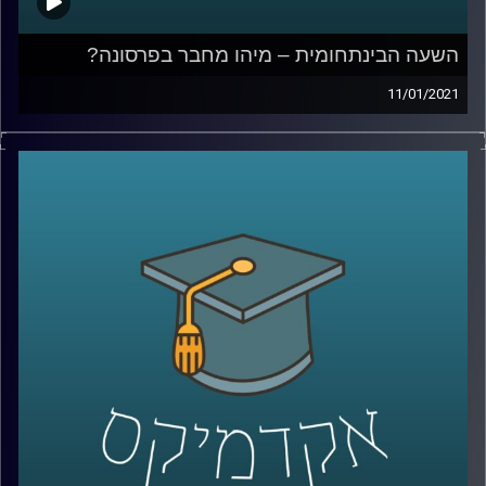
השעה הבינתחומית – מיהו מחבר בפרסונה?
11/01/2021
מהי פרסונה? למי מגיע ה"קרדיט" בהקשר של פרסום של
דמות? ומה התיאוריות בעזרתן ניתן לבחון שאלות אלה?
עו"ד מירה מולדאור, סטודנטית לתואר שני במסלול של
משפטים, טכנולוגיה וחדשנות עסקית בהנחייתו של סגן הדיקן
ביה"ס למשפטים פרופ' ליאור זמר, חקרה במסגרת התזה שלה
בדיוק את השאלות האלה.
מוזמנים לשעה בה נבחן את כל השאלות הללו (ועוד רבות
אחרות), תוך מתן דוגמאות מעולם התרבות
קרדיט תמונות:
AudioVersity