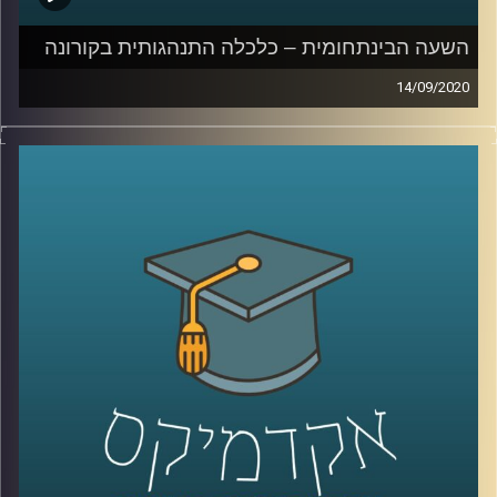
השעה הבינתחומית – כלכלה התנהגותית בקורונה
14/09/2020
איך ניתן לשכנע את הציבור לעטות מסכות?
למה קיים קושי אמיתי לשנות את ההתנהגות
שלנו בזמן המשבר? וכיצד נוכל להפחית את
הצריכה שלנו באינטרנט, בתקופה משונה זו
?
ד"ר גיא הוכמן, ראש התוכנית לתואר שני
בכלכלה התנהגותית בביה"ס טיומקין לכלכלה
ואיבצ'ר לפסיכולוגיה בשעה שכולה מנסה
להסביר לנו – איך אפשר לשנות את ההתנהגות
שלנו בזמן הקורונה
.
קרדיט תמונות:
AudioVersity