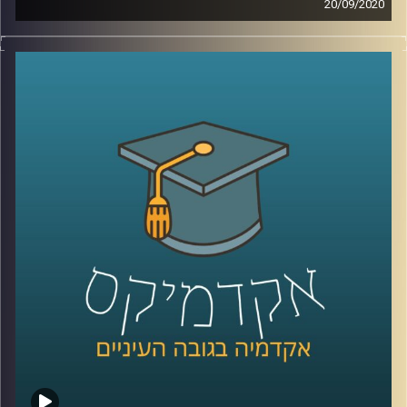
20/09/2020
קרדיט תמונות:
AudioVersity
תחומי המשפט רבים ומגוונים, אך הנושא של
משפט ומוניטין יחסית חדש ופחות שכיח בתחומי
המחקר המשפטיים
.
הצטרפו לשעה בה ד"ר רועי שפירא המתמחה
בממשל תאגידי ורגולציה מרצה בכיר מביה"ס
הארי רדזינר למשפטים יסביר על הנושא
המרתק של משפט ומוניטין, יסביר על הסנקציה
המוניטינית, ועל החשיבות של המשפט בהכוונת
ההתנהגות של חברות עסקיות
.
קרדיט תמונות:
AudioVersity