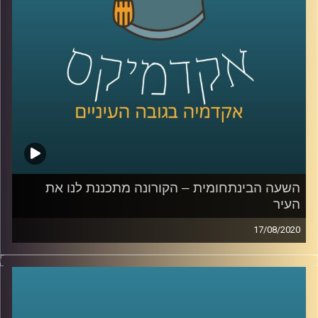
ושבעצם גם כל אחד מהצדדים הפוליטיים מבין
את זה
.
קרדיט תמונות:
AudioVersity
השעה הבינתחומית – הקורונה מתכננת לנו את
העיר
17/08/2020
הקורונה מביאה איתה הרבה מאוד הזדמנויות
לשינויים ופיתוחים, איך היא עושה זאת בנושא
התכנון העירוני
?
ד"ר רונית דבידוביץ – מרטון, בעלת סטודיו