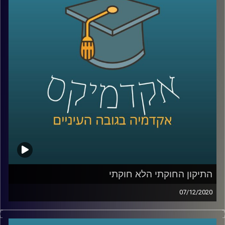
פרופ' אסף מוגדם, דיקן ביה"ס לאודר לממשל דיפלומטיה
ואסטרטגיה שחוקר טרור, מסביר למה חשוב להבין שפעולות
טרור הן רק חלק מהזויות שיש לדבר עליהן כאשר אנחנו בוחנים
ארגוני טרור, מסביר על ההבדל שבין פעולת טרור וגרילה, ומביא
דוגמאות לרב תחומיות של ארגוני הטרור בעולם כולו
קרדיט תמונות:
AudioVersity
התיקון החוקתי הלא חוקתי
07/12/2020
יחסי ביהמ"ש העליון והפוליטיקאים, וסוגיות
בדבר הסמכות שלו לבטל ולהתערב בחקיקת