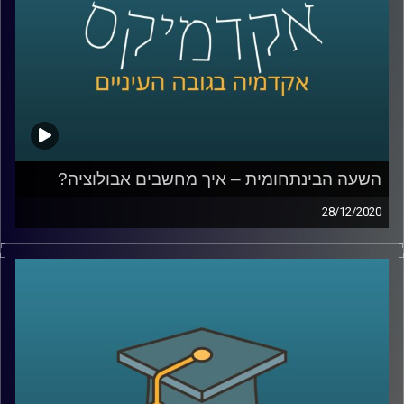
קרדיט תמונות:
AudioVersity
השעה הבינתחומית – איך מחשבים אבולוציה?
28/12/2020
ביולוגיה חישובית היא תחום מרתק, והשימוש שד"ר אילן גרונאו
עושה במודלים החישוביים במחקריו- נדמים לסרט מדע בדיוני.
מוזמנים להצטרף לשעה שתיקח אותנו לתקופה הפרה
היסטורית, בה נבין עד כמה האדם הנאנדרתלי דומה לנו מבחינה
גנטית, ואיך בדיוק המחקר עושה שימוש במודלים מתמטיים
בשביל לגלות תגליות במחקר האבולוציוני
קרדיט תמונות:
AudioVersity