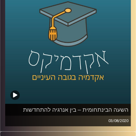
לתכנון עירוני ואדריכלות תסביר לנו בשעה
הקרובה כיצד הקורונה משפיעה על השימושים
שלנו בבתים, ובמרחב הציבורי מחוצה להם, על
ההתנהלות החדשה של עולם העבודה, הסרת
הגדרות ושיתוף הציבור
קרדיט תמונות:
AudioVersity
השעה הבינתחומית – בין אנרגיה להתחדשות
03/08/2020
משק האנרגיה הוא אולי אחד הנושאים