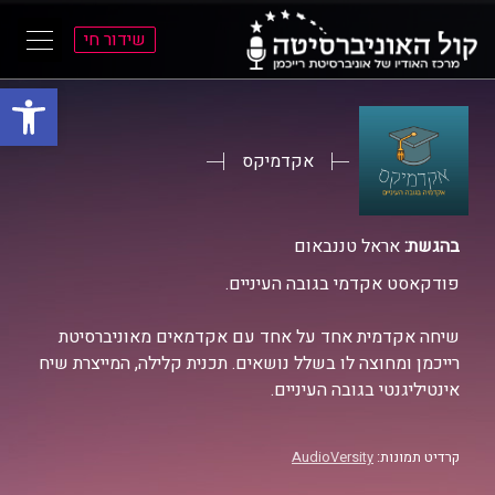
שידור חי
פתח סרגל
ל
ל
תוכן
תפריט
ראשי
ראשי
אקדמיקס
בהגשת:
אראל טננבאום
פודקאסט אקדמי בגובה העיניים.
שיחה אקדמית אחד על אחד עם אקדמאים מאוניברסיטת
רייכמן ומחוצה לו בשלל נושאים. תכנית קלילה, המייצרת שיח
אינטיליגנטי בגובה העיניים.
קרדיט תמונות:
AudioVersity