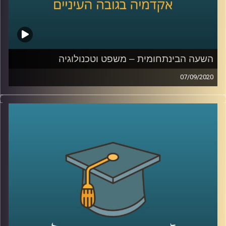
השעה הבינתחומית – משפט וטכנולוגיה
07/09/2020
כמו חתול ועכבר, ככה גם בזירה הטכנולוגית;
המשפט והטכנולוגיה תמיד ירדפו האחת אחר
השנייה
.
הצטרפו לשעה יחד עם ד"ר אביב גאון, חוקר
משפט וטכנולוגיה מביה"ס רדזינר למשפטים
מאוניברסיטת רייכמן, בה הוא יסביר על היחסים
המתוחים בין שני התחומים הללו, כיצד
הרגולציה פועלת בזירה המרתקת הזו, וכיצד
מגפת הקורונה מושפעת ומשפיעה על המשפט