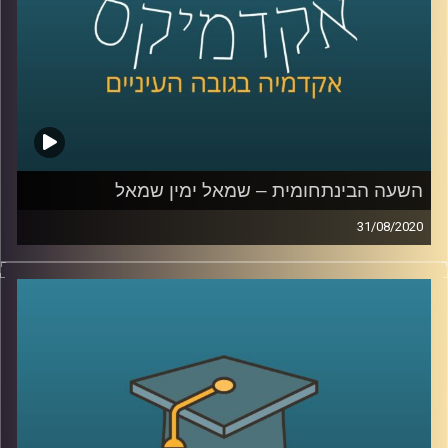
והטכנולוגיה
.
קרדיט תמונות:
AudioVersity
השעה הבינתחומית – שמאל ימין שמאל
31/08/2020
ממש כמו יין ויאנג, גם השמאל והימין המנוגדים
האחד מהשני, בעצם משלימים ומרווים האחד
את השני
.
פרופ' גלעד הירשברגר, חוקר פסיכולוגיה
פוליטית מביה"ס ברוך איבצ'ר לפסיכולוגיה
באוניברסיטת רייכמן, מספר על מחקרים שונים
שמראים כי אנחנו חייבים גם ימין וגם שמאל,