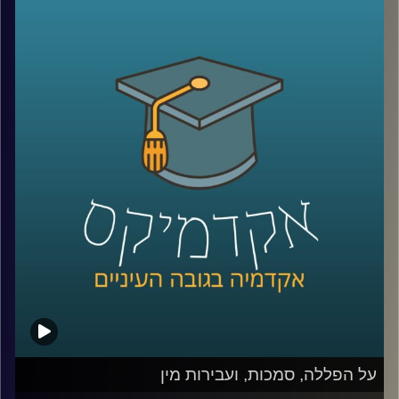
יסוד שנעשית על ידי הפרלמנט, הם נושאים
לדיון בכל העולם, אבל מרגיש שבתקופה
האחרונה במדינתנו הקטנה והדמוקרטיה
הצעירה – ישראל, הסוגיות הללו בוערות עוד
יותר
.
פרופ' יניב רוזנאי, חוקר משפט חוקתי ומשפט
חוקתי השוואתי מביה"ס הארי רדזינר למשפטים
באוניברסיטת ריימן, חקר את אחת הדוקטרינות
המעניינות ביותר בהקשר לכל הסוגיות הנ"ל
(וסוגיות נוספות ומסקרנות) – דוקטרינת "התיקון
החוקתי הלא חוקתי
".
מוזמנים להצטרף לשעה מרתקת, ולהבין מה
על הפללה, סמכות, ועבירות מין