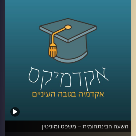
המחקר והשיווק, ובדיוק בגלל זה המחקרים שלה
בנושאי שיווק וקמעונאות רלוונטים ביותר, הן
לצרכנים, אך בעיקר לאנשים מהתעשייה
.
כיום, בתור האחראית לתחום הלמידה
ההיברידית בפקולטה למנהל עסקים
באוניברסיטת רייכמן, היא מבינה כמה עולמות
הקמעונאות והלמידה שעוברים טרנספורמציה
ומתאימים את עצמם לעולם האון ליין (לקורונה
שלום), דומים מאי פעם
.
הצטרפו אלינו לשעה בה נדבר על מועדוני
לקוחות, פרסונליזציה של לקוחות, ונראה כמה
למידה וקמעונאות נהיים דומים מיום ליום
.
השעה הבינתחומית – משפט ומוניטין