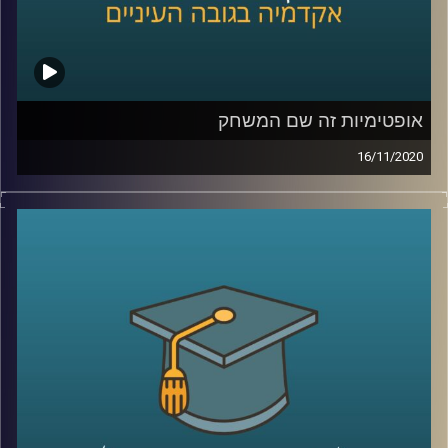
ה-19, ובשני מביאה את הסיפור של פרסום
ההמונים בבריטניה, שהתחיל באמצע המאה
ה-19, ומסתיים בתחילת מלחמת העולם
הראשונה
.
אופטימיות זה שם המשחק
16/11/2020
קרדיט תמונות:
AudioVersity
ככל שבשגרה נושא הפסיכולוגיה הקלינית הוא
מרתק אך עדיין לא נמצא בשיח היומיומי שלנו,
כעת בזמן השגרה המשברית שלנו- הוא מרתק
והדיון אודותיו הוא הכרחי
.
פרופ' ענת ברונשטיין-קלומק, ראשת התוכנית
לפסיכולוגיה קלינית בביה"ס ברוך איבצ'ר
לפסיכולוגיה, מסבירה על מחלות ומצבים
נפשיים שכדאי שיהיו בשיח היומיומי (ויפה שעה
אחת קודם). היא תביא דוגמאות למחקרים