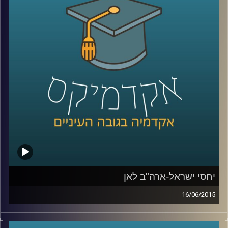
אלה היא מתבלת בחדשנות נוספת – שילוב
הממצאים בעבודת שטח עם אנשי חינוך בכדי
לבדוק את ההשפעה של המלצות המחקר על
עוצמת החסינות של רשתות מוחיות של אנשים
שונים
.
קרדיט תמונות:
AudioVersity
יחסי ישראל-ארה"ב לאן
16/06/2015
דוקטור אמנון כוורי, מומחה לפוליטיקה
אמריקאית, חוקר את דעת הקהל האמריקאית