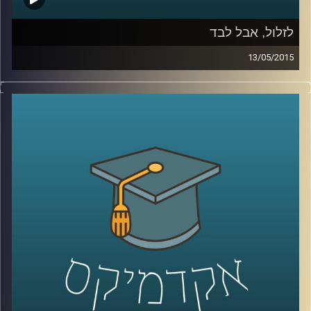
לזלול, אבל לבד
13/05/2015
ליאור זלמנסון עוסק בתרבות הוירטואלית
מהיבטים רבים; באקדמיה הוא כותב דוקטורט
על התמודדותם העסקית של אתרים, ושואל
האם פרסום הוא המודל העסקי היחיד האפשרי?
באמנות הוא מייסד ומוביל את פסטיבל
Print
Screen
בסינמטק חולון, העוסק בהשפעות
המהפכה הדיגיטלית על חיינו, בעיקר דרך
ייצוגים בקולנוע. ליאור מספר על השפעתה של
צפיית הזלילה על קהל הצופים ועל שיחות
המסדרון שלנו, ומשם על הצורך החברתי
בקהילתיות. עוד שוחחנו על מושג הכבדות –
מדוע הפכה הקלילות כה פופולארית, אולי כדאי