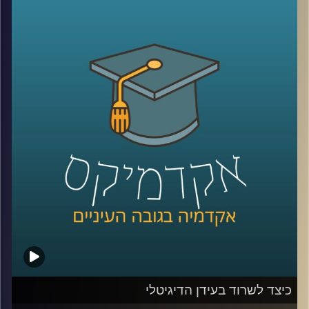
כלפי ישראל. יתכן שמקורות דתיים והערכתם
הגבוהה של אמריקאים להצלחה הם הגורמים
להתעניינות הרבה והעקבית של האמריקאים
בישראל. מתי הזדהו עם ישראל יותר ומתי
פחות? האם יש הבדלי הזדהות לפי פילוח של
גיל, השכלה, דת, גזע והשתייכות מפלגתית
(
רפובליקנים
vs
דמוקרטים
)?
קרדיט תמונות:
AudioVersity
כיצד לשרוד בעידן הדיגיטלי