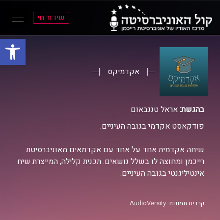
שידור חי
פתח סרגל
ל
ל
תוכן
תפריט
ראשי
ראשי
אקדמיקס
בהגשת:
אראל טננבאום
פודקאסט אקדמי בגובה העיניים.
שיחה אקדמית אחד על אחד עם אקדמאים מאוניברסיטת
רייכמן ומחוצה לו בשלל נושאים. תכנית קלילה, המייצרת שיח
אינטיליגנטי בגובה העיניים.
קרדיט תמונות:
AudioVersity