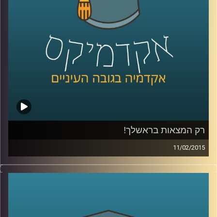
של ירון
.
קרדיט תמונות:
AudioVersity
רק המצאות בראשלך!
11/02/2015
דוקטור נעם למלשטרייך לטר, דיקן ומייסד
ביה"ס לתקשורת במרכז הבינתחומי, מספר
כיצד ההנדסה הביאה אותו אל עולם התקשורת.
כבר במהלך לימודי הדוקטורט פרסם מאמרים