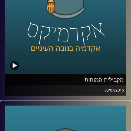
שנים על מעמד המפלגה בכל הנוגע להבדל בין
העדפת כלכלה שוויונית לבין העניין בהגדלת
התוצר
.
קרדיט תמונות:
AudioVersity
מקבילית המוחות
08/07/2015
דוקטור נאוה לויט בנון מנהלת את מכון סגול
למוח ותודעה במרכז הבינתחומי. נאוה מובילה
שיטה חדשנית המשלבת בין פרדיגמות מחקר
המוח והמדעים הקשים לבין מדעי החברה. את