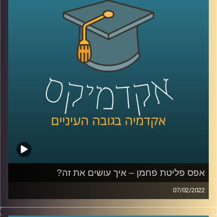
הזה והעלתה את הסוגיות החברתיות, סביבתיות וביטחוניות
הנוגעות בביטחון אנרגטי.
לשיחה שקיימתי עם פרופ' פרג על מכסות פחמן אישיות –
לחצו כאן
לשיחה שקיימתי עם פרופ' פרג על שינוי מהאמצע אל החוץ –
לחצו כאן
קרדיט תמונות:
AudioVersity
אפס פליטת פחמן – איך עושים את זה?
07/02/2022
בועידת האקלים בגלאזגו השנה הצהיר ראש הממשלה, נפתלי
בנט, שישראל תצמצם את פליטת הפחמן שלה לאפס עד שנת