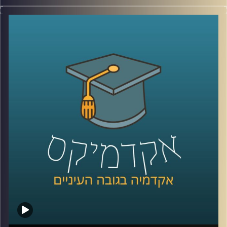
מרלין מונרו הצהירה כבר בשנות החמישים כי "יהלום הוא חברה
הטוב ביותר של האישה", בכל זאת… יהלומים זה לנצח…
אז איך הצליחו לשכנע אותנו שיש קשר בלתי נפרד בין אבנים
לאהבה? האזינו לשיחה שקיימתי עם ד"ר שירי רזניק,
פסיכולוגית חברתית וחוקרת תקשורת, מרצת הקורס "ייצוגים
של אהבה וזוגיות בתרבות הפופולארית".
לשיחה עם ד"ר שירי רזניק על "אהבה כמו בסרטים" –
לחצו
כאן
לשיחה עם ד"ר רזניק על איך ילדות תופסות סיפורי אהבה –
לחצו כאן
קרדיט תמונות:
AudioVersity