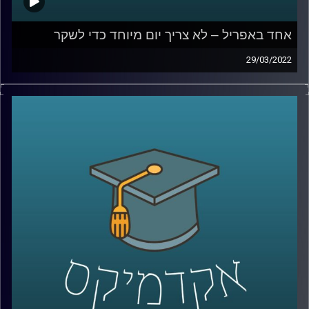
אחד באפריל – לא צריך יום מיוחד כדי לשקר
29/03/2022
השבוע מצויין האחד באפריל, April fools או יום הכזבים
הבינלאומי. אבל מסתבר שלא צריך יום מיוחד כדי לשקר ורובנו
עושים זאת עשרות פעמים ביום.
אז למה אנחנו משקרים ומאיזה שקרים אפילו לא כדאי
שנמנע? האזינו לשיחה שקיימתי עם ד"ר דאפי קוניס, מרצת
הקורס "שיפוטים מוסריים, יושר ורמאות".
לשיחה בנושא מדוע צרת רבים היא חצי נחמה –
לחצו כאן
קרדיט תמונות:
AudioVersity