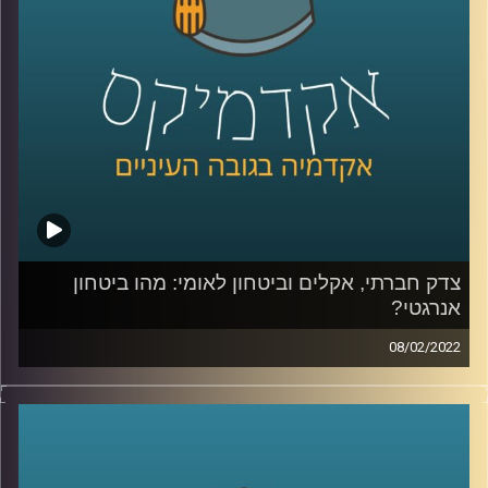
לשיחה שקיימתי עם פרופ' יעל פרג על מכסות פחמן אישיות –
לחצו כאן
לשיחה שקיימתי עם פרופ' יעל פרג על ביטחון אנרגיה –
לחצו
כאן
קרדיט תמונות:
AudioVersity
צדק חברתי, אקלים וביטחון לאומי: מהו ביטחון
אנרגטי?
08/02/2022
איך מאזנים בין הרצון באספקה תמידית של אנרגיה לכולם לבין
קיימות ועד כמה נסכים לקבל את עליית מחירי החשמל כדי
לשמור על איכות הסביבה?
פרופ' יעל פרג, סגנית דיקן בית הספר לקיימות, התארחה בפרק