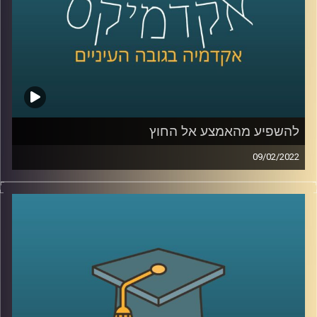
לשיחה עם ד"ר רזניק עם הקשר בין אהבה לצרכנות –
לחצו
כאן
קרדיט תמונות:
AudioVersity
להשפיע מהאמצע אל החוץ
09/02/2022
אני משערת שרובכם ורובכן שמעתם על שינויים מהשטח,
כלומר מלמעטה ומשם עולים "למעלה" אל מקבלי ההחלטות
(bottom up) ועל שינויים שמגיעים מלמעלה ומנחתים מטה אל
האזרחים (top-down). פרופ' יעל פרג, סגנית דיקן בית הספר
לקיימות, מציינת שיש עוד מקור ממנו יכולים להגיע שינויים.
האמצע. אז מיהם אותם "אנשי אמצע" ולמה הם כל כך
חשובים? האזינו לשיחה.