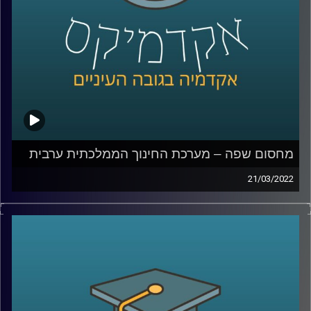
האזנה נעימה.
קרדיט תמונות:
AudioVersity
מחסום שפה – מערכת החינוך הממלכתית ערבית
21/03/2022
איך הגענו למצב שחמישית מהאוכלוסיה לא יכולה לדבר עם
השאר, למה בוגרי מערכת חינוך ממלכתית אחרי 12 שנות לימוד
לא יודעים לנהל שיחת חולין בשפה הרשמית של המדינה בה
למדו המערכת ממלכתית ומה הקשר בין זה לפרעות שהיו
במהלך שומר החומו?
האזינו לחלק השלישי והאחרון של השיחה שקיימתי עם ד"ר