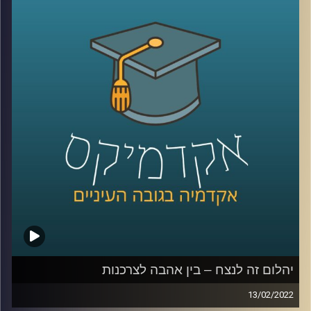
מופחת. בנוסף בעיתונים והרשתות בחבתיות יתחילו להגיע
תזכורות למקור היום הזה שהפך לחגיגת קניות –
מחאה על
פערי שכר מגדריים
.
האימרה שנשים מקבלים 30% פחות מגברים שגורה בפי רבים
אבל תמיד יגיעו גם אלו שיסבירו שזה כי נשים עובדות פחות
שעות או בגלל שנשים עובדות במקצועות פחות רווחיים. אז
מה הפער בין השכר של גבר ואישה שעובדים באותה המשרה
והאם כבר השנה המצב עתיד להשתפר? בפרק הזה פרופ' שרון
רבין מרגליות, לשעבר דיקנית בית הספר למשפטים כאן
באוניברסיטת רייכמן ומרצה וחוקרת של דיני העבודה תענה
בדיוק על השאלות האלו.
לשיחה עם פרופ' שרון רבין מרגליות בנושא מיקרו-אגרסיות –
לחצו כאן
יהלום זה לנצח – בין אהבה לצרכנות
13/02/2022
קרדיט תמונות:
AudioVersity