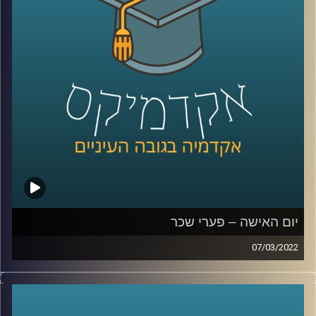
והאם מדובר בעילת תביעה – האזינו לשיחה שקיימתי עם
פרופ' שרון רבין מרגליות, לשעבר דיקנית בית הספר למשפטים
כאן באוניברסיטת רייכמן ומרצה וחוקרת של דיני העבודה.
לשיחה עם פרופ' שרון רבין-מרגליות על פערי שכר –
לחצו
כאן
קרדיט תמונות:
AudioVersity
יום האישה – פערי שכר
07/03/2022
יום האישה כמעט כאן ועוד מעט החנויות יתמלאו קישוטים
ורודים, חנויות פרחים ינסו לשכנע גברים שהיום הם חייבים
לפנק את האישה שלהם וברים יצעו לנשים משקאות במחיר