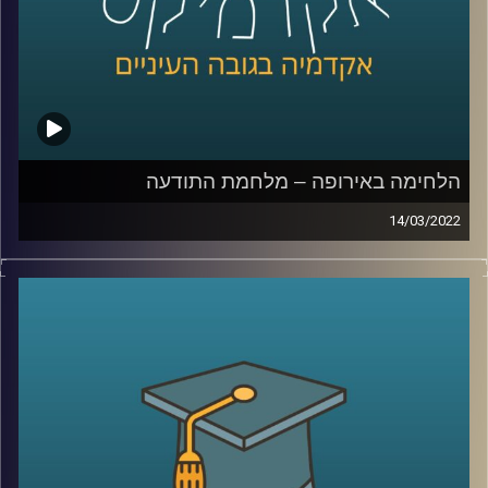
לשיחה עם ד"ר ערגה אטד על מלחמת התודעה –
לחצו כאן
לשיחה עם ד"ר ערגה אטד על פייק ניוז –
לחצו כאן
קרדיט תמונות:
AudioVersity
הלחימה באירופה – מלחמת התודעה
14/03/2022
בימים האלו אנו רואים באמצעי התקשורת וברשתות החברתיות
מראות שרבים מאיתנו לא האמינו שנראה – מחלמה באירופה.
כמעט בכל מהדורת חדשות הדיווחים על המלחמה דואגים
להזכיר לנו שלא מדובר רק במערכה צבאית אלא גם במערכה
פסיכולוגית או ב"קרב על התודעה". אבל, מה זה אומר "מלחמה
על התודעה"? במי נלחמים, מה הם "כלי הנשק" ומה ההישגים
הנדרשים.
כדי לענות על השאלה הזאת בפרק זה התארחה ד"ר ערגה אטד,