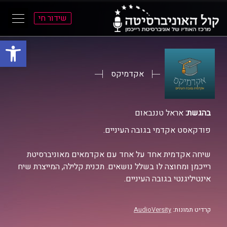
שידור חי
פתח סרגל
ל
ל
תוכן
תפריט
ראשי
ראשי
אקדמיקס
בהגשת:
אראל טננבאום
פודקאסט אקדמי בגובה העיניים.
שיחה אקדמית אחד על אחד עם אקדמאים מאוניברסיטת
רייכמן ומחוצה לו בשלל נושאים. תכנית קלילה, המייצרת שיח
אינטיליגנטי בגובה העיניים.
קרדיט תמונות:
AudioVersity