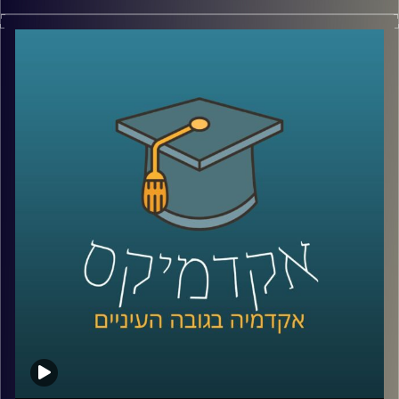
החברה הערבית מהווה כחמישית מהאוכלוסייה וכרבע
מהצעירים. כפי שהסביר זאת כבר ב-2015 נשיא המדינה דאז,
ראובן ריבלין, בנאום השבטים המפורסם, אם לא נשנה את דרך
החשיבה שלנו על שוק העבודה ישראל לא תוכל להמשיך להיות
כלכלה מפותחת.
בפרק הזה ד"ר מריאן תחואוכו, מנהלת המרכז למדיניות כלכלית
של החברה הערבית במכון אהרן, תספר איך המשבר נראה
בשטח, מה אפשר לעשות זאת כדי לשנות את המצב ואיפה
כדאי לשים את מירב המאמצים.
לשיחה עם ד"ר מריאן תחואוכו על ההשכלה הגבוהה במגזר
הערבי –
לחצו כאן
לשיחה עם ד"ר מריאן על מחסום השפה ומערכת החינוך
הערבית –
לחצו כאן