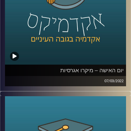
חוקרת את תחום השכנוע והעברת המסרים ומרצת הקורס
תקשורת פוליטית בבית ספר לאודר לממשל.
לשיחה עם ד"ר ערגה אטד על הלחימה ברשתות החברתיות –
לחצו כאן
לשיחה עם ד"ר ערגה אטד על פייק ניו –
לחצו כאן
יום האישה – מיקרו אגרסיות
07/03/2022
קרדיט תמונות:
AudioVersity
בשנת 2017 ארץ נהדרת שידרו
מערכון
בו נראתה ישיבה
בהובלת אישה וההערות שאותה אישה מקבלת. אומנם מדובר
מערכון סאטירי אבל לסוג ההערות במערכון יש שם –
מיקרו
אגרסיות
.
אז מה הביטוי "מיקרו-אגרסיות" אומר, איך זה מתבטא בשטח,