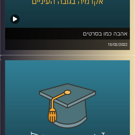
לשיחה עם ד"ר שירי רזניק על אהבה וצרכנות –
לחצו כאן
קרדיט תמונות:
AudioVersity
אהבה כמו בסרטים
13/02/2022
כולם רוצים אהבה כמו בסרטים, כזאת שממבט ראשון יודעים
בה ש"זה-זה". אבל מהי בעצם אותה אהבה הוליוודית ומה הבעיה
בייצוג האהבה שאנחנו מקבלים בסרטים?
האזינו לשיחה שקיימתי עם ד"ר שירי רזניק, פסיכולוגית חברתית
וחוקרת תקשורת, מרצת הקורס "ייצוגים של אהבה וזוגיות
בתרבות הפופולארית".
לשיחה עם ד"ר שירי רזניק על איך ילדות תופסות סיפורי אהבה
–
לחצו כאן