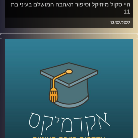
היי סקול מיוזיקל וסיפור האהבה המושלם בעיני בת
11
13/02/2022
רובנו צפינו בילדותינו סרטי דיסני ושמענו אגדות לפני השינה.
ד"ר שירי רזניק, פסיכולוגית חברתית וחוקרת תקשורת, בדקה
איך אלו משפיעים על "סיפור האהבה המושלם בעיינינו, או
ליתר דיוק בעייני בנות 11-12. וגם, מה ההבדל בו פירשו בנות
הפריפריה את הסרט "היי סקול מיוזיקל" לאופן בו הסרט פורש
על ידי בנות המרכז?
האזינו להמשך השיחה שקיימתי עם ד"ר שירי רזניק, מרצת
הקורס ייצוגים של אהבה וזוגיות בתרבות הפופולארית.
לשיחה עם ד"ר שירי רזניק על "אהבה כמו בסרטים" –
לחצו
כאן