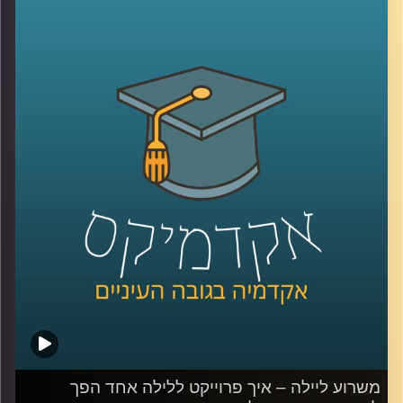
2050. אבל איך עושים את זה? איך גורמים למשקי הבית לפלוט
פחות פחמן, פעולה שהיום היא שקופה להם?
אחת הדרכים להפוך את פליטת הפחמן לפחות שקופה היא
"מכסות פחמן אישיות" (PCA- personal carbon allowance),
שיטה אותה חוקרת פרופ' יעל פרג, סגנית דיקן בית הספר
לקיימות, כבר משנת 2008.
לשיחה עם פרופ' יעל פרג על ביטחון אנרגטי –
לחצו כאן
לשיחה עם פרופ' פרג על שינוי מהאמצע אל החוץ –
לחצו כאן
קרדיט תמונות:
AudioVersity
משרוע ליילה – איך פרוייקט ללילה אחד הפך