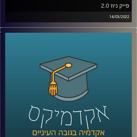
קרדיט תמונות:
AudioVersity
פייק ניוז 2.0
14/03/2022
מלכת היופי של אוקראינה לא התגייסה לצבא, לא כל כך בטוח
שטייס אוקראיני אחד הפיל שישה מטוסי קרב רוסיים וגם חלק
מצילומי התקיפות שרואים בחדשות הם סרטונים ותמונות
מלפני מספר שנים או במקרה היותר גרוע – סרטונים שנוצרו
בסימולטור. אז האם וכמה נצמדים לעובדות במלחמת התודעה
שמתרחשת כרגע או שבמלחמה כמו במלחמה כל האמצעים
כשרים? האזינו לשיחה שקיימתי עם ד"ר ערגה אטד, חוקרת את
תחום השכנוע והעברת המסרים ומרצת הקורס תקשורת
פוליטית בבית ספר לאודר לממשל.
לשיחה עם ד"ר ערגה אטד על מלחמת התודעה –
לחצו כאן
לשיחה עם ד"ר ערגה אטד על המלחמה ברשתות החברתיות –
לחצו כאן