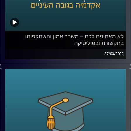
לא מאמינים לכם – משבר אמון והשתקפותו
בתקשורת ובפוליטיקה
27/03/2022
האמון בין בני אדם הוא הדבק שמאפשר את קיום מוסדות
החברה. אז מה קורה כאשר יש משבר אמון והשיח על "פייק
ניוז" או "עובדות אלטרנטיביות" הופך לדומיננטי?
על כך דנים בהרחבה ד"ר עמית לביא דינור, דיקנית בית הספר
סמי עופר לתקשות וד"ר יובל קרניאל משפטן, חוקר תרבות,
תקשורת ומומחה לאתיקה בספר "משבר אמון".