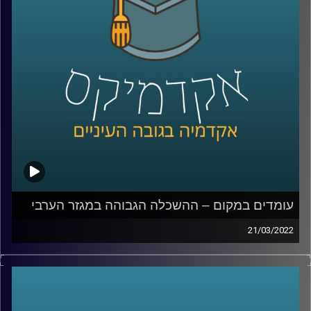
מריאן תחואוכו, מנהלת המרכז למדיניות כלכלית של החברה
הערבית במכון אהרן.
לשיחה עם ד"ר מריאן תחואוכו על משבר התעסוקה במגזר
הערבי –
לחצו כאן
לשיחה עם ד"ר מריאן תחואוכו על ההשכלה הגבוהה במגזר
הערבי –
לחצו כאן
עומדים במקום – ההשכלה הגבוהה במגזר הערבי
קרדיט תמונות:
AudioVersity
21/03/2022
ישראל היא אחת המדינות עם הכי הרבה משכילים לנפש, אבל
לא בכל המגזרים. במשך עשרים שנים כמעט ולא היה שינוי
בכמות הגברים הערבים באקדמיה וזה משפיע על היכולת
שלהם להשתלב בשוק העבודה המשנה את פניו.