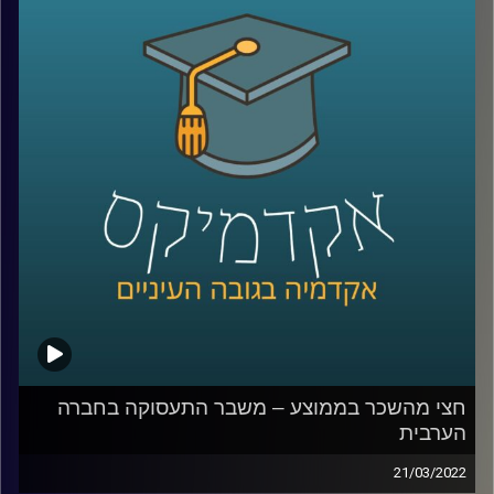
האזינו לחלק השני של השיחה שקיימתי עם ד"ר מריאן תחאכו,
מנהלת המרכז למדיניות כלכלית של החברה הערבית במכון
אהרן.
לשיחה עם ד"ר מריאן תחואוכו על משבר התעסוקה במגזר
הערבי –
לחצו כאן
לשיחה עם ד"ר מריאן על מערכת החינוך הערבית ומחסום
השפה –
לחצו כאן
קרדיט תמונות:
AudioVersity
חצי מהשכר בממוצע – משבר התעסוקה בחברה
הערבית
21/03/2022