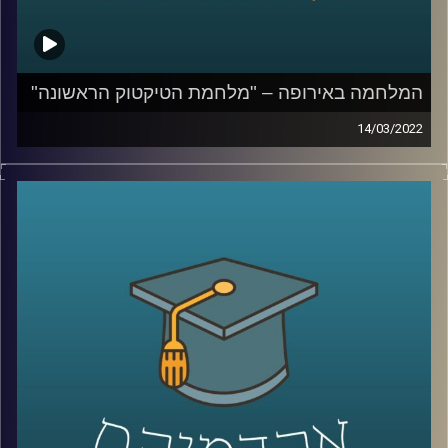
קרדיט תמונות:
AudioVersity
המלחמה באירופה – "מלחמת הטיקטוק הראשונה"
14/03/2022
בשנים האחרונות חל שינוי באופן הסיקור התקשורתי. הדיווח
נעשה רגשי והמידע זורם אלינו בכל רגע, לעיתים ללא תיווך
(ברשתות החברתיות). במציאות בה כל אזרח עם טלפון מעביר
מידע לכלל הציבור, העיתונאי כבר לא רק מדווח אלא רואה
עצמו כחלק מהסיפור.
בפרק הזה ד"ר ערגה אטד, חוקרת את תחום השכנוע והעברת
המסרים ומרצת הקורס תקשורת פוליטית בבית ספר לאודר
לממשל, תסביר כיצד השינויים באופן הסיקור השפיעו על
ההצגה בתקשורת של המלחמה בין רוסיה לאוקראינה.