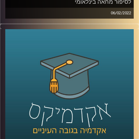
לסיפור מחאה בינלאומי
06/02/2022
לפעמים אם מתעמקים בסיפור על אדם אחד (או במקרה הזה
להקה אחת) יכולים לראות דרכו סיפור גדול הרבה יותר. סיפור
על תרבות שלמה. ככה הוא גם סיפורה של משרוע לילה,
שבתרגום מילולי פרוייקט ללילה אחד.
אז איך פרוייקט סטודנטיאלי שהוקם ב-2008 והיה אמור להיות
פרוייקט זמני (ללילה אחד) עדייין תופס כותרות בתקשורת
הערבית ובכל העולם?
האזינו להמשך השיחה שקיימתי עם איבון סאבא מרצת הקורס
יסודות הרדיו, חוקרת את התפתחות מוזיקת האינדי הערבית,
מגישת התכנית ערביט בכאן88.
לשיחה עם איבון סאבא על הקשר בין שירותי סטרימינג ורדיו –