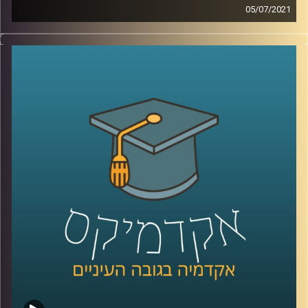
05/07/2021
מהי משמעות בעבודה וכיצד ניתן לדאוג שתהיה לנו אחת כזו?
מה התפקיד של המנהלים במציאתה? מדוע חשוב לדבר על
הנושאים הלא מדוברים ביחס לעולם העבודה?
בשעה שמאירה זרקור על נקודות מפתח בעולם העבודה, ד"ר
דנה פרג, ראשת תוכנית התואר השני בהתנהגות ופיתוח ארגונים
בבית הספר איבצ'ר לפסיכולוגיה ובבית הספר אריסון למינהל
עסקים באוניברסיטת רייכמן תענה על כל השאלות האלה,
ותסביר למה לא ניתן לנתק בין העבודה שלנו לבין החיים
האישיים.
קרדיט תמונות:
AudioVersity