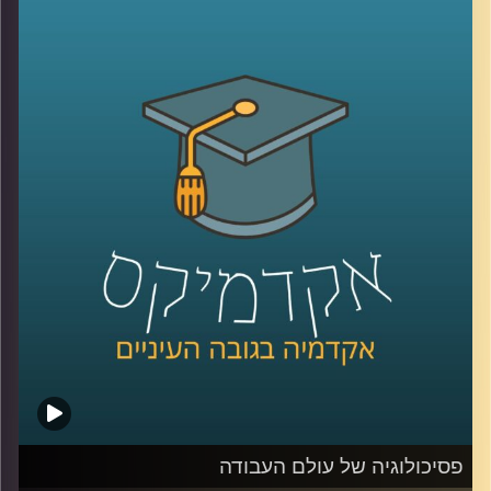
מה הוא בכלל הדוח הזה? מה ממצאיו העיקריים והמלצותיו?
כמה השפעה בכלל תהיה לו, בהסתמך על ההשפעה של
הדוחות הקודמים לו?
פרופ' יואב יאיר, דיקן ביה"ס לקיימות חוקר אטמוספירה וחלל,
מגיע להסביר על כל נקודות אלה, ולהסביר מהן הפעולות שעל
ממשלת ישראל לנקוט כבר עכשיו בכדי לשנות את המציאות
העגומה.
קרדיט תמונות:
AudioVersity
פסיכולוגיה של עולם העבודה