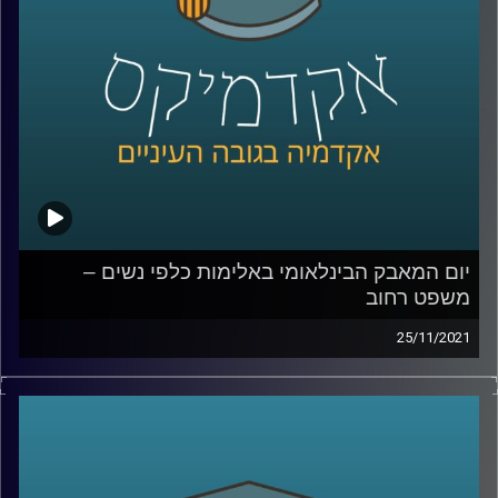
"חושלתו של הטבע האנושי"? כדי לענות על השאלה הזאת
בתכנית זו תתארח ד"ר גליה שניבוים, מרצה וחוקרת של הדין
הפלילי.
לשיחה עם ד"ר גליה שניבוים בנושא אלימות שאינה פיזית –
לחצו כאן
לשיחה עם ד"ר גליה שניבוים בנושא מחאת ה-me too –
לחצו
כאן
קרדיט תמונות:
AudioVersity
יום המאבק הבינלאומי באלימות כלפי נשים –
משפט רחוב
25/11/2021
בקליניקה "משפט רחוב" עוסקים הסטודנטים בהנגשת ידע
משפטי לאוכלוסיות שפגשו את החוק מהצד האחר. זאת, מתוך
התפיסה שתהליך רכישת הידע המשפטי יכול גם להוות כלי
מעצים ומשקם.