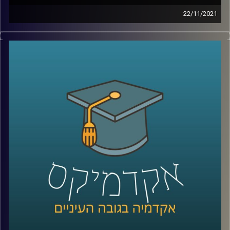
22/11/2021
מכירים את זאת שאתם לא מצליחים לזכור את שמה כי זה
פשוט לא מתאים לה, או את זה שכולם קוראים לו בכינוי שלו
כי השם שלו "לא מתאים לו"? אתם ממש לא לבד. במחקר
שביצעה ד"ר יונת צובנר נמצא שיש קשר בין תוי הפנים שלנו
לבין השם שלנו, קשר כזה שגם מחשבים (AI) יכולים לזהות.
בפרק זה תתארח ד"ר יונת צובנר, מבית הספר למנהל עסקים
לדבר על שמות, תוי פנים ומה שבינהם.
לשיחה עם ד"ר יונת צובנר על שיווק מותאם (מידי) אישית –
לחצו כאן
לשיחה עם ד"ר יונת צובנר על צרכנות ירוקה –
לחצו כאן
קרדיט תמונות:
AudioVersity