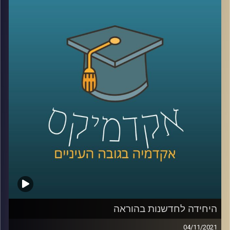
במשך שנים רבות באופן מידיי.
עידן אלמוג, ראש היחידה לחדשנות בהוראה באוניברסיטת
רייכמן מספר על ההשפעות של הקורונה על הלמידה, האם
הקורונה הובילה לשינוי חיובי או שלילי באקדמיה ומה
מהשינויים שנעשו כהתאמות למצאת אך "כאן כדי להישאר".
לשיחה על היחידה לחדשנות בהוראה –
לחצו כאן
לשיחה על למידת העתיד –
לחצו כאן
קרדיט תמונות:
AudioVersity
היחידה לחדשנות בהוראה
04/11/2021