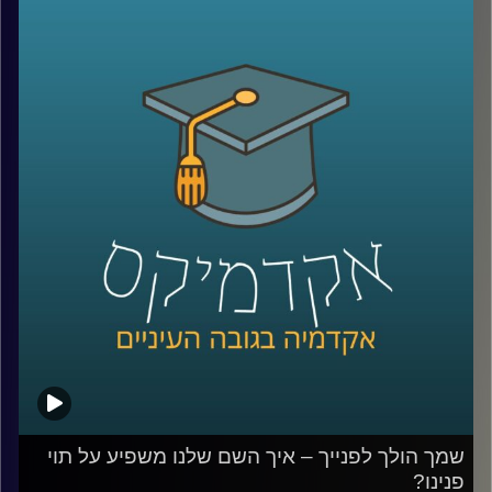
כ"גורלית", בתחילת החודש הועלה המיסוי על הכלים
קרדיט תמונות:
AudioVersity
החד-פעמיים כדי להפחית צריכה בהם ואגרת הגודש מככבת
בכותרות רבות. על אף שרבים יטענו שהם "צרכנים ירוקים",
מחקר שערכה ד"ר יונת צובנר, חוקרת במחלקה לשיווק בבית
הספר אריסון למנהל עסקים, מגלה שהנכונות שלנו לצרכנות
ירוקה תלויה בשעה ביום וברמת העייפות שלנו.
לשיחה עם ד"ר יונת צובנר על שיווק מותאם (מידי) אישית –
לחצו כאן
לשיחה עם ד"ר יונת צובנר על השפעת שמנו על תוי פנינו –
לחצו כאן
קרדיט תמונות:
AudioVersity
שמך הולך לפנייך – איך השם שלנו משפיע על תוי
פנינו?