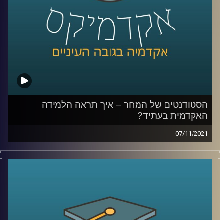
קרדיט תמונות:
AudioVersity
הסטודנטים של המחר – איך תראה הלמידה
האקדמית בעתיד?
07/11/2021
כיצד אוניברסיטאות בעולם כבר עכשיו משנות את אופן
הלמידה בהן כדי להתאים לעולם החדש? מה המגמות שרואים
בשוק העבודה וישפיעו על האקדמיה?
עידן אלמוג, ראש היחידה לחדשנות בהוראה, יספר איך הוא
משער שתתקיים הלמידה באקדמיה בעתיד.