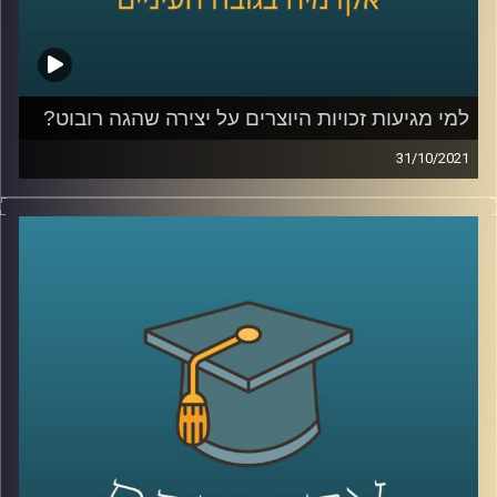
קרדיט תמונות:
AudioVersity
למי מגיעות זכויות היוצרים על יצירה שהגה רובוט?
31/10/2021
רובטים שמייצרים דברים בעצמם! זה נשמע כמו מדע בדיוני
אבל האמת שאת הניצנים של התופעה אפשר לראות כבר
עכשיו. ואם הרובוט הוא הוגה הרעיון, למי מגיעות זכויות
היוצרים על היצירה?
ד"ר אביב גאון, מנהל בית הספר הארי רדזינר למשפטים וכותב
הספר "עתיד דיני זכויות היוצרים בעידן הבינה המלאכותית"
(The Future of Copyright in the Age of Artificial
Intelligence) מדבר על הסוגיות המשפטיות בזכויות היוצרים
שמייצרות הבינה המלאכותית ( Artificial Intelligence-AI)
ולמידת המכונה (Machine Learning).