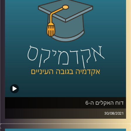
היא מנהלת בשותפות חוקרים מערכות מזון ב-6 מדינות
באפריקה.
איך משתפים פעולה עם גופים נוספים, כאשר כל אחד מהם
בעל מומחיות וכלי עבודה שונים? כיצד לומדים את השטח טרם
הכניסה למדינות היעד? ואיך מקיימים מחקר באפריקה בימי
הקורונה והריחוק החברתי?
קרדיט תמונות:
AudioVersity
דוח האקלים ה-6
30/08/2021
באוגוסט האחרון פרסם הפאנל הבינלממשתי את דו"ח האקלים
ה-6.