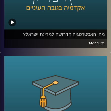
לשיחה עם ד"ר יונת צובנר על צרנות ירוקה –
לחץ כאן
לשיחה עם ד"ר יונת צובנר על השפעת שמנו על תוי פנינו –
לחץ כאן
מהי האסטרטגיה הדרושה למדינת ישראל?
קרדיט תמונות:
AudioVersity
14/11/2021
ביום שלישי הבא בשעות הבוקר יתקיים כנס ביטחוני-מדיני
מטעם המכון למדיניות ואסטרטגיה של אוניברסיטת רייכמן
שיעסוק בשאלה "מהי האסטרטגיה הדרושה למדינת ישראל".
בפרק זה התארח האלוף במילואים עמוס גלעד, ראש המכון,
לדבר על הכנס ולהעלות סוגיות אסטרטגיות בהן נדרש לבצע
חשיבה מעמיקה בתחומים השונים: יחסי ישראל ארה"ב, טרור,
איראן והקורונה.
לאתר המכון למדיניות ואסטרטגיה –
לחצו כאן