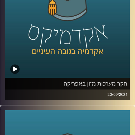
האם המשפט עומד בקצב של הסטארט-אפ ניישן? ד"ר אביב
גאון, מומחה למשפט וטכנולוגיה מדבר על הקשר בין שני
התחומים.
לשיחה עם ד"ר אביב גאון בנושא דיני זכויות היוצרים בעידן
הבינה המלאכותית:
לחצו כאן
לשיחה עם ד"ר אביב גאון בנושא תיקי פייסבוק והקשר בין
טכנולוגיה ואתיקה:
לחצו כאן
קרדיט תמונות:
AudioVersity
חקר מערכות מזון באפריקה
20/09/2021
צרויה קלבאו שבח, יועצת לאיכות סביבה מדיניות ואסטרטגיה,
המלמדת בביה"ס לקיימות ואונ' ת"א, חברת מחקר יישומי
שנמצאת בפורטוגל ובהאג, מחקרים יישומיים בעיקר עם
האיחוד האירופי, מספרת על האופן בו משלבים מחקר אקדמי
יחד עם פעולות יישומיות בשטח, במחקר בו היא והחברה אותה