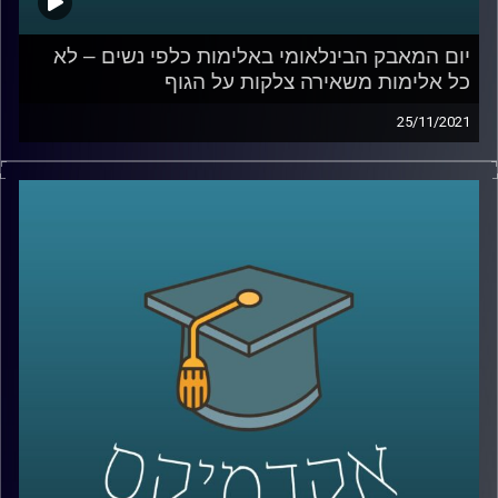
יום המאבק הבינלאומי באלימות כלפי נשים – לא
כל אלימות משאירה צלקות על הגוף
25/11/2021
כאשר אנו חושבים על נשים שחוות אלימות לרוב נדמיין מישהי
שחוטפת מכות עד זוב דם. עם זאת, ישנן נשים רבות החיות
במציאות אלימה, אך באופן שאינו מתבטא בצלקות על הגוף.
בפרק זה תתארח ד"ר גליה שניבוים, מרצה וחוקרת של הדין
הפלילי, ויחד נדון בשאלה האם גם אלימות נפשית/כלכלית
צריכה להיחשב אלימות גם בדין הפלילי ולמה הפללה היא לא
בהכרח הפתרון.
לשיחה עם ד"ר גליה שניבוים בנושא הדין הפלילי הנוגע
לאלימות כלפי נשים –
לחצו כאן