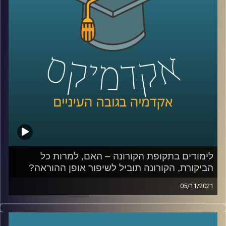
לשיחה על היחידה לחדשנות בהוראה:
לחצו כאן
לשיחה על למידה בימי קורונה:
לחצו כאן
קרדיט תמונות:
AudioVersity
לימודים בתקופת הקורונה – האם, למרות כל
הביקורת, הקורונה תוביל לשיפור אופן ההוראה?
05/11/2021
הקורונה שינתה את האופן בו התנהלו הרבה ענפים ותחומים
ובהם גם ההוראה. וכך,
כרעם ביום בהיר קיבלו כל העוסקים
התחום הנחייה שעליהם לשנות את האופן בו התרגלו ללמד