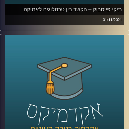
קרדיט תמונות:
AudioVersity
תיקי פייסבוק – הקשר בין טכנולוגיה לאתיקה
01/11/2021
כאשר עובדת פייסבוק לשעבר, פרנסס האוגן, פירסמה כי
פיסבוק העדיפה למקסם את רווחיה על פני בטיחות
המשתמשים הדבר יצר רעש גדול, אף על פי שלכולם ברור
שמטרתה של חברה עסקית היא למקסם את הרווחים שלה.
בשיחה עם ד"ר אביב גאון, מנהל בית הספר הארי רדזינר
למשפטים ומומחה למשפט וטכנולוגיה, נדבר על החובה
החוקית והמוסרית של ענקיות הטכנולוגיה ועל נקודות המפגש
של תחום האתיקה עם תחום הטכנולוגיה.
לשיחה עם ד"ר אביב גאון על הקשר בין משפט וטכנולוגיה –
לחצו כאן
לשיחה עם ד"ר אביב גאון על דיני זכויות היוצרים בעידן הבינה
המלאכותית –
לחצו כאן