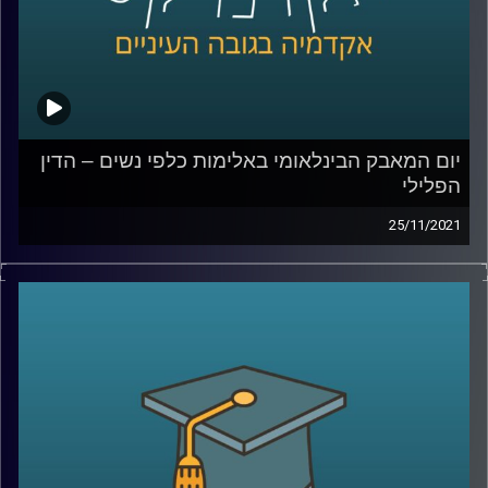
לשיחה עם ד"ר גליה שניבוים בנושא מחאת ה- me_too –
לחצו כאן
קרדיט תמונות:
AudioVersity
יום המאבק הבינלאומי באלימות כלפי נשים – הדין
הפלילי
25/11/2021
בשנת 1992 מוריס אזואלס ירה למוות באשתו ובשכנם לאחר
שראה את השניים מתנשקים ברכב. בפסק הדין של בית
המשפט העליון נאמר שלא מדובר ברצח בכוונה תחילה אלא
בביטוי לחולשת הטבע האנושי כיוון ש"דמו של הישראלי המצוי
והישראלית המצויה עלול לרתוח כאשר הם רואים את בת הזוג
או בן הזוג בבגידה".
כמה התקדם הדין הפלילי מאז אותו פסק דין משנות התשעים?
האם גם היום יריה באשתך לאחר בגידה לא תחשב רצח אלא