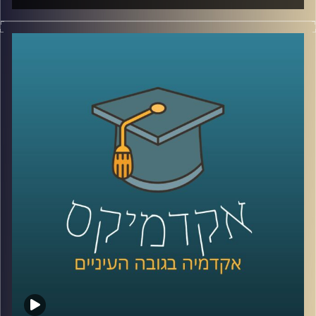
בשנים האחרונות, עם כניסת הטכנולוגיה לחיינו, חלו שינויים
משמעותיים בכל תחומי החיים: אנחנו מנהלים שיחות ארוכות
ומשמעותיות בלי להוציא הגה מהפה, קניות נעשות בלי לצאת
מהבית ובעיות שפעם ההתמודדות איתן דרשה מאמץ רב
נפתרות בלחיצת כפתור. בעוד שוק העבודה משתנה בכל רגע,
נדמה שהאקדמיה, שאמורה להכשיר את בוגריה להתאים לשוק
זה, קופאת על שמריה.
בפרק הזה נדבר עם עידן אלמוג, ראש היחידה לחדשנות
בהוראה על פעילות היחידה, ההתאמות שנעשות באוניברסיטת
ריכמן להכנת הבוגרים לעולם התעסוקה החדש וכיצד הופכים
את הליך הלמידה למשמעותי יותר.
לשיחה על למידה בימי קורונה –
לחצו כאן
לשיחה על למידת העתיד –
לחצו כאן