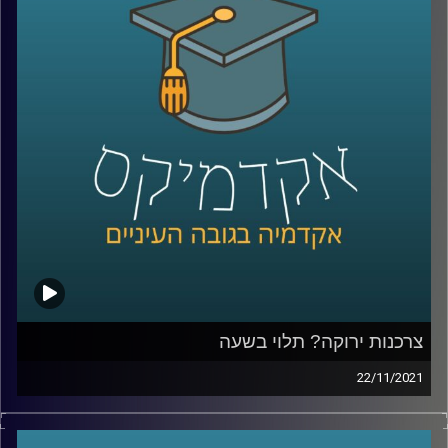
אחד המקומות בו מועברת סדנה היא מעון לנשים נפגעות
אלימות. בפרק זה אנסה להציג את המציאות המורכבת בה
נמצאות נשים שעוברות אלימות במשפחה ואת הקשיים בהם
הן נתקלות כאשר הן מנסות לצאת ממעגל האלימות.
בפרק זה התארחו בתכנית מירית קופלמן, מנהלת המעון בו
מועברת הסדנה; עו"ד זיו לידרור, מנהלת הקליניקה, ולינוי ביליק,
סטודנטית למשפטים שמעבירה סדנה באותו מעון.
קו החירום של (24/7) ל.א לאלימות נגד נשים – 6724*.
לתרומות לעמותה ניתן לצלצל למספר 09-9579237 או דרך
האתר
.
צרכנות ירוקה? תלוי בשעה
הקו החם של נעמת (8:00-15:00) – 036492468/9/70
22/11/2021
בשנים האחרנות איכות הסביבה עלתה לסדר היום ומסרבת
קו המידע והיייעוץ של ויצו – 3980*
לרדת ממנו: ועידת האקלים שהתקיימה החודש הוכתרה