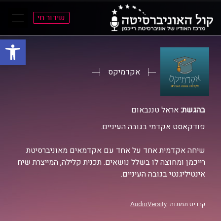
שידור חי
פתח סרגל
ל
ל
תוכן
תפריט
ראשי
ראשי
אקדמיקס
בהגשת:
אראל טננבאום
פודקאסט אקדמי בגובה העיניים.
שיחה אקדמית אחד על אחד עם אקדמאים מאוניברסיטת
רייכמן ומחוצה לו בשלל נושאים. תכנית קלילה, המייצרת שיח
אינטיליגנטי בגובה העיניים.
קרדיט תמונות:
AudioVersity