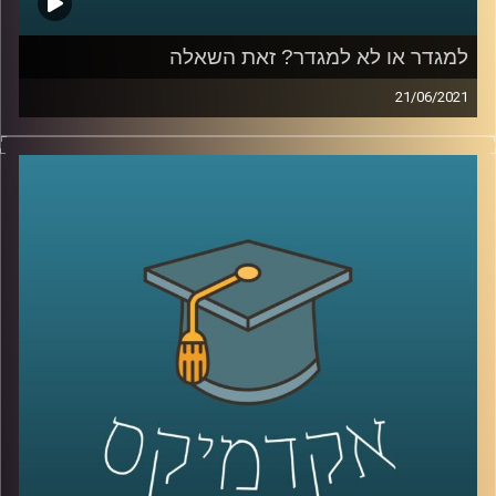
למגדר או לא למגדר? זאת השאלה
21/06/2021
פרופ' תמר שגיא, פסיכולוגית חברתית ומומחית ליחסים בין
קבוצות ומגדר מהמחלקה לפסיכולוגיה בביה"ס ברוך איבצ'ר
לפסיכולוגיה חוקרת את סוגיית יחסי הכוחות שבין קבוצות,
ובאופן ספציפי ביחסי מגדר.
מוזמנים להצטרף לשעה מרתקת בה פרופ' שגיא תספר על
מחקר שערכה בו בדקה את ההבדלים בין הסיבות השונות
שאנשים מייחסים להבדלים בין המגדרים. מה הם ההסברים
השונים שקיימים להבדלים? כיצד הם משפיעים על האופן בו
אנשים רואים את ההבדלים המגדריים? מה זה "פסיפס מגדרי"?
ומדוע חשוב לדבר על "הורות ממגדרת"?
קרדיט תמונות:
AudioVersity