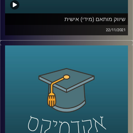
שיווק מותאם (מידי) אישית
22/11/2021
השיווק היום למוצרים השונים הפך לאינטנסיבי במיוחד כאשר
עם המעבר לקניות אונליין השיווק גם נעשה בהתאם לניתור
הפעילות שלנו ברשת. היה ניתן לחשוב שמעקב אחרי כל לחיצה
שביצענו, או לא ביצענו אבל ממש התלבטנו אם לבצע, יועיל
לאותן מערכות שיווק. עם זאת, במחקר שביצעה ד"ר יונת צובנר
מהמחלקה לשיווק מבית הספר אריסון למנהל עסקים, מסתבר,
שלא בהכרח…
לקראת סיומו של חודש נובמבר, החודש שהפך בשנים
האחרונות לחודש הקניות (ששיאו יחול ביום שישי הקרוב -
הבלאק פריידי המיוחל) בפרק זה התארחה ד"ר יונת צובנר
מאוניברסיטת רייכמן, שבמחקר משותף עם
פרופסור רום
שריפט מאוניברסיטת אינדיאנה מצאה ששיווק על סמך מוצרים
שהתלבטנו אם לקנות דווקא יפגע ברצון שלנו לרכוש.