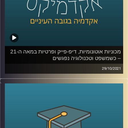
לשיחה עם ד"ר אביב גאון בנושא הקשר בין משפט לטכנולוגיה
– לחצו כאן
לשיחה עם ד"ר אביב גאון בנושא תיקי פייסבוק והקשר בין
טכנולוגיה ואתיקה – לחצו כאן
קרדיט תמונות:
AudioVersity
מכוניות אוטונומיות, דיפ-פייק ופרטיות במאה ה-21
– כשמשפט וטכנולוגיה נפגשים
29/10/2021
מכוניות אוטונומיות שנוסעות ללא שליטת אדם נמצאות
ברגעים אלו על כבישי ישראל כשהחוק עדיין מחייב נהג
שיחזיק את ההגה בשתי ידיו;
פרטיות נחשבת כזכות יסוד אבל
עוקבים אחרי כל קליק שאנחנו עושים עם העכבר; וגם, מה
תהיה המשמעות של עדות בבית משפט כאשר תופעת
ה"דיפ-פייק" תתרחב ולא נוכל לסמוך על מה שאנחנו רואים
במו עייננו?