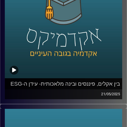
חוקר מוביל בתחום האסטרטגיה, חדשנות ויזמות.
נשוחח על מצבה של ישראל כ”אומת הסטארטאפ”, על
האתגרים של יזמים ומנהלים בעידן כאוטי, AI , ועל שלושה
מהמחקרים שלו – שמלמדים אותנו איך תחרות, חדשנות וניסיון
מעצבים את ההצלחה של חברות.
קרדיט תמונות:
AudioVersity
בין אקלים, פיננסים ובינה מלאכותית- עידן ה-ESG
21/05/2025
עולם הפיננסים, שהיה מזוהה במשך עשורים עם מספרים,
רווחים וצמיחה, מתמודד היום עם שאלות נוספות: איך
ממשיכים להרוויח מבלי להרוס? איך שומרים על שוק תחרותי
מבלי לפגוע בשוויון?