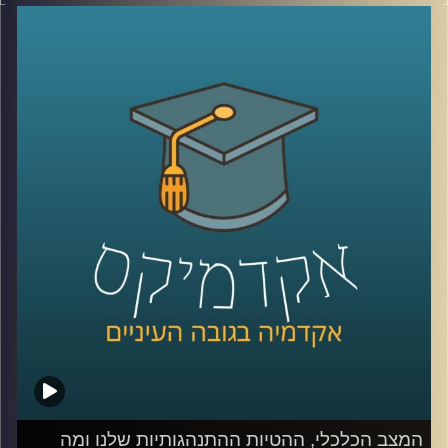
המשמעותיים מול האוכלוסייה הכללית אשר העמיקו במהלך
המשברים שחווינו כאן בשנים האחרונות, היא סוגיה מרכזית
המשפיעה על החוסן החברתי והכלכלי במדינת ישראל.
בנוסף לפגיעה בצמיחה במשק ובתוצר, לשיעורי התעסוקה
והפריון הנמוכים בקרב העובדים הערבים יש השלכות על רוב
היבטי החיים בחברה הערבית
כדי לדון בסוגיות הללו הצטרפה אלינו היום ד״ר מריאן תחאוכו,
חוקרת בכירה במכון אהרן למדיניות כלכלית בבית ספר טיומקין
לכלכלה – אוניברסיטת רייכמן, ועומדת בראש המרכז לחברה
הערבית.
קרדיט תמונות:
AudioVersity
המצב הכלכלי, ההטיות ההתנהגותיות שלנו ומה