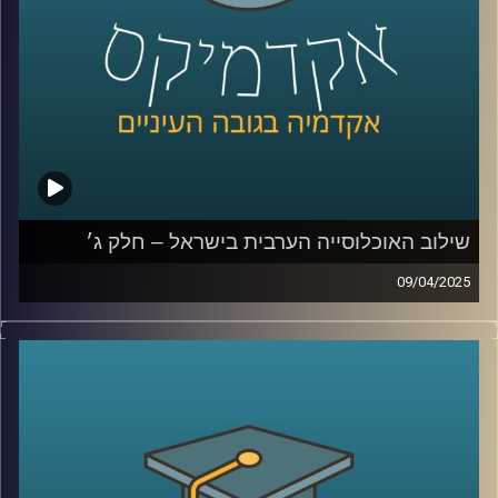
וחברת פקולטה בתחום המיקרוביולוגיה, ביולוגיה סינטטית
וביוטכנולוגיה. אילנה שואפת להבין את התנהגות התאים
הבודדים והקהילה הנוצרת בידי מיקרואורגניזמים. קבוצתה
מתאפיינת בגישה משלבת הכוללת אנליזות מתחומי הכימיה,
ביולוגיה של התא, גנטיקה וביולוגיה סינטטית.
המכון Scojen לביולוגיה סינתטית
קרדיט תמונות:
AudioVersity
שילוב האוכלוסייה הערבית בישראל – חלק ג׳
09/04/2025
בפרק הקודם דיברנו על מוביליות חברתית, השכלה, מי הולך
ללמוד יותר גברים ערביים או נשים ערביות, למה פעם גבריים
ערביים למדו יותר והיום פחות, מהי החלטת החומש לחברה
הערבית
ולמה האוכלוסייה הערבית לא יודעת עברית?
בפרק הזה נדבר יותר על אלימות ופשיעה בחברה הערבית, מה
קרה בקורונה, למה אין מהומות כמו שהיו בשומר החומות,