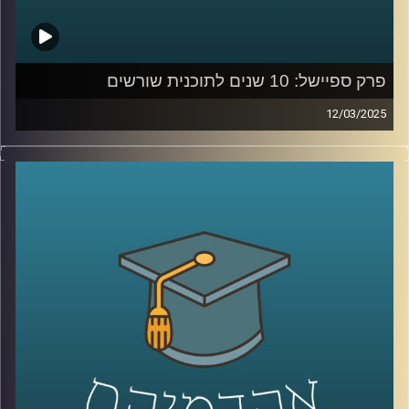
פרק ספיישל: 10 שנים לתוכנית שורשים
12/03/2025
תוכנית שורשים
באוניברסיטת רייכמן פועלת מאז 2016 במטרה
לשלב פצועי ופצועות צה”ל בעולם האקדמיה כחלק מתהליך
השיקום שלהם. עם תמיכה אישית, ליווי חונכים וקורסים
אקדמאים, התוכנית מעניקה הזדמנות לרכוש מיומנויות חדשות
ולבנות עתיד אקדמי ומקצועי. לכבוד 10 שנים לשורשים,
אירחתי את רייצ’ל טומס רזניק – מנהלת מרכז הנגישות וכישורי
הלמידה והתוכנית, נעם שייר ויובל תמיר – חונכים בתוכנית,
ורועי משה – משתתף במסלול.
בואו לשמוע על הדרך, האתגרים וההשפעה האדירה של
שורשים על חייהם של רבים!