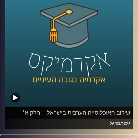
הערבית אל מול החברה הכללית גדולים?
בפרק הזה נדבר יותר על מוביליות חברתית, השכלה, מי הולך
ללמוד יותר גברים ערביים או נשים ערביות, למה פעם גבריים
ערביים למדו יותר והיום פחות, מהי החלטת החומש לחברה
הערבית
ולמה האוכלוסייה הערבית לא יודעת עברית?
שוב איתנו ד״ר מריאן תחאוכו, חוקרת בכירה במכון אהרן
למדיניות כלכלית בבית ספר טיומקין לכלכלה – אוניברסיטת
רייכמן, ועומדת בראש המרכז לחברה הערבית.
קרדיט תמונות:
AudioVersity
שילוב האוכלוסייה הערבית בישראל – חלק א׳
26/03/2025
סוגיית התעסוקה של הציבור הערבי בישראל והפערים