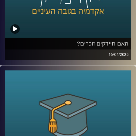
פרטיות וסייבר.
קרדיט תמונות:
AudioVersity
האם חיידקים זוכרים?
16/04/2025
בגופנו חיים כ-40 טריליון חיידקים, אבל רק בשנים האחרונות
אנחנו מתחילים להבין עד כמה הם חכמים. מחקרים מגלים
שלחיידקים מסוימים יש יכולת לזכור חוויות, מה שעשוי לשנות
לחלוטין תחומים כמו רפואה, פרוביוטיקה, חקלאות ותעשייה.
בפרק הזה נגלה איך היצורים הזעירים הללו, שנחשבו בעבר
לפשוטים, בעצם חיים כחברה מתוחכמת, משתפים פעולה
ואפילו מקריבים את עצמם – וכל זה עשוי להוביל למהפכה
ביולוגית של ממש.
בפרק זה זכיתי לארח את ד"ר אילנה קולודקין-גל, מרצה בכירה