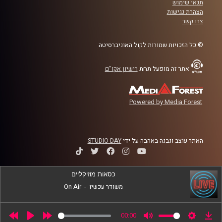
תנאי שימוש
בכיר ומוביל את מעבדת Neuroscience of Psychopathology
הצהרת נגישות
בביה"ס לפסיכולוגיה באוניברסיטת רייכמן.
צרו קשר
קרדיט תמונות:
AudioVersity
© כל הזכויות שמורות לקול האוניברסיטה
אתר זה מופעל תחת
רישיון אקו"ם
Powered by Media Forest
האתר עוצב ונבנה באהבה על ידי
STUDIO DAY
כסאות מוזיקליים
משודר עכשיו
-
On Air
00:00