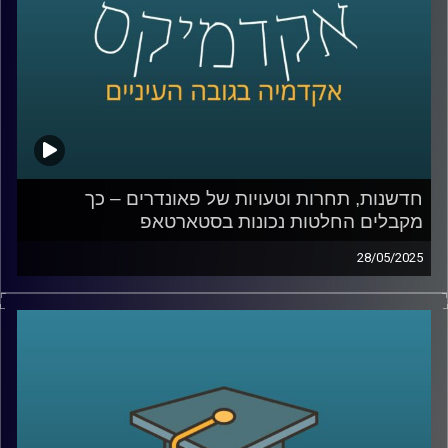
האם רובוט יכול לגרום לי לקנות משהו, או דווקא לגרום לי
להרגיש שייך? ואיפה עובר הקו בין טכנולוגיה שמשפרת את
חיינו לכזו שמעצבת אותנו מבלי שנרגיש
קרדיט תמונות:
AudioVersity
חדשנות, תחרות וטעויות של פאונדרים – כך
מקבלים החלטות נכונות בסטארטאפ
28/05/2025
מה קורה כשסטארטאפ נכנס לשוק תחרותי?
האם ניסיון קודם ומעורבות הפאונדרים תמיד עוזרים או
שלפעמים דווקא מגבילים?
ומה אפשר ללמוד מהחברות שלא “בזבזו משבר טוב”?
בפרק הזה של אקדמיקס אני מארחת את פרופ’ ניראון חשאי,
דיקן בית הספר אריסון למנהל עסקים באוניברסיטת רייכמן,