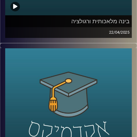
אז כדי לדבר על כל אלו הצטרף אלינו היום ד״ר רועי סמואל
יועץ, חוקר ומרצה בפסיכולוגיה של הספורט והפעילות הגופנית
בחטיבת הפסיכולוגיה של הספורט, המאמץ, והביצוע
בינה מלאכותית ורגולציה
באוניברסיטת רייכמן.
22/04/2025
הבינה המלאכותית רצה קדימה, אבל הרגולציה רק מתחילה
להבין את הכללים. בזמן שכלים כמו ChatGPT מנסחים,
מנתחים ויוצרים תמונה של סטודיו ג׳יבלי בלחיצת כפתור,
קרדיט תמונות:
AudioVersity
שאלות של אתיקה, פרטיות, וקניין רוחני צפות בכל תחום.
אז איך מתמודדים האיחוד האירופי והשוק האמריקאי?
מי שומר על הזכויות שלנו כשהאלגוריתם יוצר תוכן? איך
מאזנים בין חופש פיתוח לאחריות חברתית?
והאם ישראל צריכה לבחור צד או לסלול דרך משלה?
בדיוק על זה ועוד נדבר היום עם שני מומחים כאן
מהאוניברסיטה:
ד״ר אביב גאון, חבר סגל בבית ספר הארי רדזינר למשפטים וד״ר
יובל ריינפלד, בית ספר הארי רדזינר למשפטים, בינה מלאכותית,