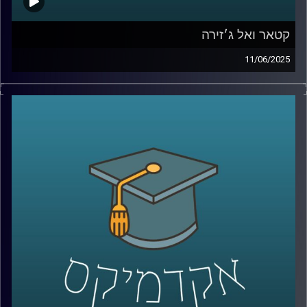
קטאר ואל ג׳זירה
11/06/2025
מי מאיתנו לא שמע על קטאר? מדינה קטנה, פחות מחצי
מגודלה של ישראל אבל עם נוכחות גלובלית שאי אפשר
להתעלם ממנה.
בין השנים 2014 ל־2019, קטאר תרמה למעלה מ־1.4 מיליארד
דולר לאוניברסיטאות אמריקאיות. היא השקיעה 220 מיליארד
דולר במונדיאל שנערך על אדמתה, רכשה קבוצות כדורגל כמו
פריז סן ז’רמן, חתמה על חוזי נשק בעשרות מיליארדים ולפי
פרסומים, גם טיפחה קשרים אסטרטגיים עם מנהיגים
באפריקה, באירופה ובמזרח התיכון.
אבל הכסף הוא לא המטרה. הוא הכלי. המטרה האמיתית היא
עוצמה: תדמית, גישה והשפעה על דעת קהל עולמית.
ובמרכז האסטרטגיה הזו עומד גוף תקשורת אחד אל-ג'זירה.
ערוץ חדשות שצמח מקטאר, הפך לאחד המשפיעים בעולם,