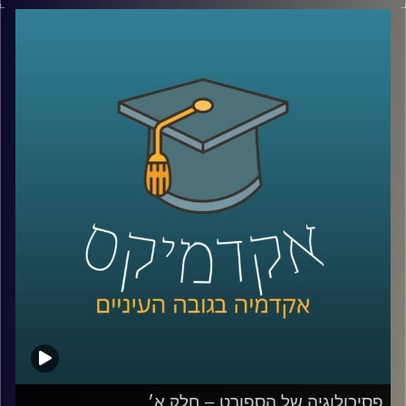
בפרק הקודם דיברנו על מה היא פסיכולוגיה של הספורט, אילו
אתגרים הספורטאים מתמודדים איתם, ניצחון, איך מנתחים
קשיים מנטלים של ספורטאים, שופטים ורפורמות בתחום
השיפוט
ובפרק הזה נמשיך ונדבר עם ד״ר רועי סמואל, חוקר ומרצה
בפסיכולוגיה של הספורט והפעילות הגופנית בחטיבת
הפסיכולוגיה של הספורט, המאמץ, והביצוע באוניברסיטת
רייכמן.
נעמיק בתחום המשברים נפשיים, פציעות, אולימפיאדה,
התמודדויות וטעויות של ספורטאים, מעורבות הורית ותיאוריות
משמעותיות בתחום שמקבלות תוקף ממש בימים אלו.
קרדיט תמונות:
AudioVersity
פסיכולוגיה של הספורט – חלק א׳