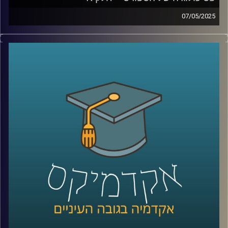
07/05/2025
גם באולימפיאדה שהתרחשה השנה בפריז והייתה מלאה בענפי
ספורט וספורטאים מהשורה הראשונה, היו ספורטאים
שהתמודדו עם אתגרים בבריאות הנפש. אולם כבר
האולימפיאדה הקודמת בטוקיו 2020 התמודדה עם אתגרים
נפשיים משמעותיים, כאשר ספורטאים רבים חוו משברים
אישיים ונפשיים. בזכות ספורטאיות כמו סימון ביילס ונעמי
אוסקה, שדיברו בפתיחות על בריאות הנפש, המשחקים
האולימפיים והפאראלימפיים הפכו לנקודת ציון חשובה בהכרה
ובתמיכה בשיח על בעיות נפשיות וסיוע פסיכולוגי לספורטאים.
כיום, המודעות לקשיים נפשיים וללחצים הנלווים לעשייה
ספורטיבית תחרותית גבוהה יותר מאי פעם. חשוב לזכור
שספורטאים הם בני אדם עם תחושות כמו מתח, כאב, לחץ,
ציפיות, אכזבות וכישלונות, והתחום הספורטיבי מגדיל את כל
אלו. הצורך להשיג הישגים גבוהים ולהישאר ב-Top, במיוחד
מגיל צעיר, יחד עם שעות רבות של אימונים, מוסיף למתח
הנפשי. כאן נכנסים לתמונה פסיכולוגים של הספורט.