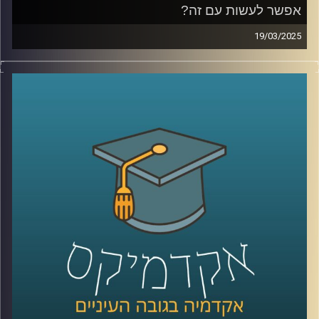
אפשר לעשות עם זה?
19/03/2025
כבר כמה שנים שאנחנו חיים בחוסר ודאות, מהקורונה, דרך
הרפורמה המשפטית ועד המלחמה הנוכחית, ואפשר לומר
שהדבר הכי ודאי הוא חוסר הוודאות עצמו. אבל דווקא
בתקופה כזו, כשמצב הכלכלה מתערער והגזירות מתהדקות,
הישראלים ממשיכים לצרוך, לפעמים אפילו יותר. למה זה
קורה? אילו הטיות פסיכולוגיות גורמות לנו להוציא כסף גם
כשאנחנו יודעים שזה לא בהכרח הדבר הנכון? איך חברות
וממשלות מנצלות את זה לטובתן, ומה אנחנו יכולים לעשות כדי
להתנהל כלכלית בצורה חכמה יותר, במיוחד כשנדמה שהכל
פועל נגדנו?
אז כדי לדבר על כל אלו ויותר הצטרפה אלינו פרופ׳ מורן אופיר,
חברת סגל בבית הספר הארי רדזינר למשפטים באוניברסיטת
רייכמן
קרדיט תמונות:
AudioVersity