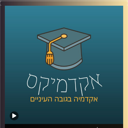
שלנו, בין אם בתשתיות,בריאות, רווחה ביטחון ובעצם בכלל
הסקטורים.
כך למשל בתחום החינוך, דוחות שונים של ה־OECD מצביעים
על כך שעל אף שתקציב החינוך הישראלי ואחוז בעלי ההשכלה
הגבוהה הוא מהגבוהים באירופה.
הצפיפות בכיתות היא מהגבוהות בעולם, הישגי התלמידים ושכר
המורים הם מהנמוכים בעולם המערבי.
בנוסף, מדינת ישראל בת ה-76 סובלת מחוסר יציבות שלטונית,
זוהי ממשלתינו ה-37, כלומר תחלופה של בערך כל שנתיים.
אז מה עושים? יש כאלו שסוברים שחייבים לשנות את השיטה,
שיטת הבחירות והשלטון.