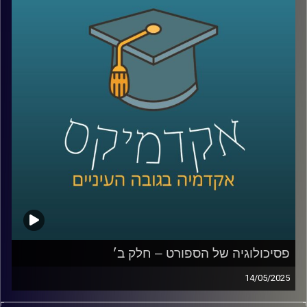
והאם ייתכן שכלכלה, חברה וסביבה לא עומדות בסתירה אלא
דווקא תלויות זו בזו?
במקביל, הבינה המלאכותית היוצרת נכנסת לעולמנו בקצב
מסחרר, ומציעה פתרונות טכנולוגיים פורצי דרך לאתגרים
סביבתיים וחברתיים.
אבל גם כאן ההתלהבות מלווה בחשש: מה ההשפעה של
האלגוריתמים על פרטיות, תעסוקה וצריכת אנרגיה?
האם מדובר במהפכה ירוקה או באשליה מסוכנת?
כדי לדבר על כל השאלות האלו, נמצא איתנו היום אחד הקולות
המובילים בישראל בכל מה שקשור ל-ESG, פיננסים ומנהיגות
ערכית:
יאיר אבידן, יו״ר הועדה המייעצת וראש פורום עמיתים במרכז
אריסון ל-ESG באוניברסיטת רייכמן, ולשעבר המפקח על
הבנקים שמאחוריו תפקידים מרכזיים בכלכלה הישראלית.
פסיכולוגיה של הספורט – חלק ב׳
14/05/2025
קרדיט תמונות:
AudioVersity