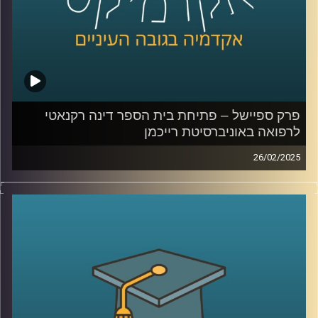
קרדיט תמונות:
AudioVersity
פרק ספיישל – פתיחת בית הספר דינה רקנאטי
לרפואה באוניברסיטת רייכמן
26/02/2025
אוניברסיטת רייכמן ממשיכה להתרחב ולהתבסס, והפעם עם
הקמת בית הספר לרפואה על שם דינה רקנאטי. כיום, רק 30%
מהרופאים בישראל למדו בארץ, ובית הספר החדש שואף לתת
מענה לצורך בהכשרת רופאים מקומיים.
באירוע הפתיחה התקיים טקס ה”חלוק הלבן”, המסמן את
תחילת הלימודים הקליניים של הסטודנטים ואת מחויבותם
לערכי הרפואה. במסגרת הטקס קיבלו הסטודנטים את חלוקי
הרופאים הלבנים ונשבעו לפעול על פי אתיקה מקצועית