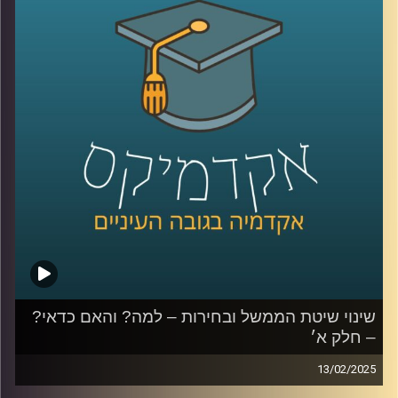
החדשה, אילו שינויים צריכים להיעשות ואפילו קצת על הרכבת
הקלה.
פרק נוסף עם ליאור אקרמן, ראש תחום החוסן הלאומי במכון
למדיניות ואסטרטגיה באוניברסיטת רייכמן, בכיר שב״כ לשעבר
ויו״ר מועצת העם החדשה.
קרדיט תמונות:
AudioVersity
שינוי שיטת הממשל ובחירות – למה? והאם כדאי?
– חלק א׳
13/02/2025
השנה וחצי האחרונות הציפו המון בעיות במערכת השלטונית