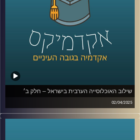
תופעת הצעירים חסרי המעש , מה צריך לקרות כדי להתחיל שיח
בין האוכלוסיות השונות והאם יש מקום לאופטימיות בעתיד?
שוב איתנו לפרק האחרון בסדרה ד״ר מריאן תחאוכו, חוקרת
בכירה במכון אהרן למדיניות כלכלית בבית ספר טיומקין
לכלכלה – אוניברסיטת רייכמן, ועומדת בראש המרכז לחברה
הערבית.
קרדיט תמונות:
AudioVersity
שילוב האוכלוסייה הערבית בישראל – חלק ב׳
02/04/2025
בפרק הקודם דיברנו קצת על אוכלוסיות בישראל, איך מחלקים
לאוכלוסיות, למה בכלל שווה להשקיע באוכלוסייה הערבית
מנקודת מבט כלכלית אבל גם אישית, מה זה מוביליות חברתית
ומה המצב אצלנו במדינה? ועד כמה הפערים של החברה