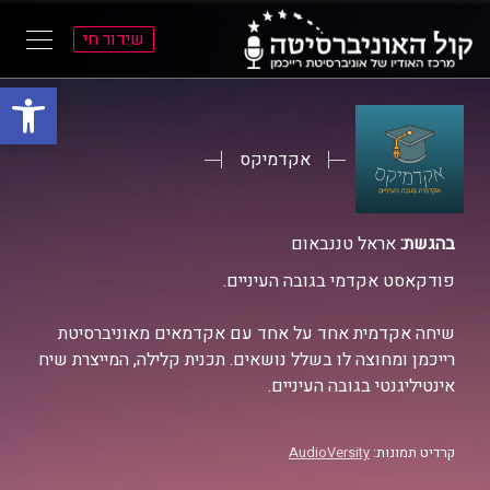
שידור חי
פתח סרגל
ל
ל
תוכן
תפריט
ראשי
ראשי
אקדמיקס
בהגשת:
אראל טננבאום
פודקאסט אקדמי בגובה העיניים.
שיחה אקדמית אחד על אחד עם אקדמאים מאוניברסיטת
רייכמן ומחוצה לו בשלל נושאים. תכנית קלילה, המייצרת שיח
אינטיליגנטי בגובה העיניים.
קרדיט תמונות:
AudioVersity