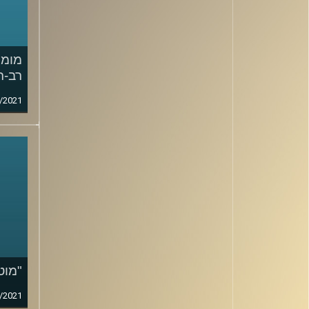
מומח
רב-ת
/2021
"מוט
/2021