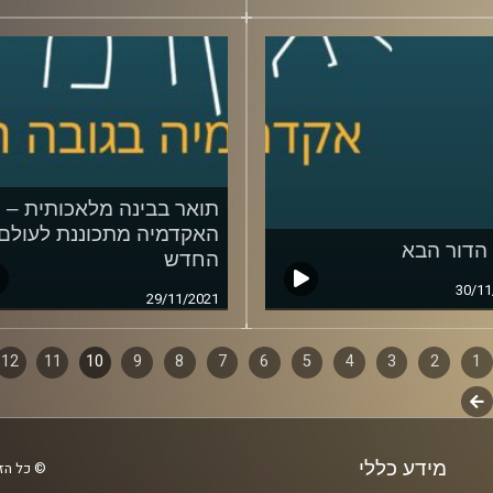
תואר בבינה מלאכותית –
האקדמיה מתכוננת לעולם
החדש
30/11
29/11/2021
1
ף
2
3
4
5
6
7
8
9
10
11
12
לשלב
ם
הבא
מידע כללי
© כל הזכ