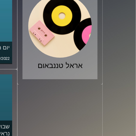
יום 
/2022
אראל טננבאום
שבוע
נראי