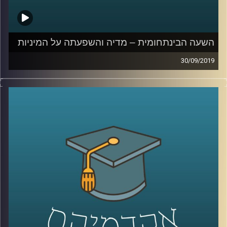
קרדיט תמונות:
AudioVersity
השעה הבינתחומית – מדיה והשפעתה על המיניות
30/09/2019
המדיות השונות משפיעות על אורחות חיינו
כמעט בכל תחום, אך כיצד סדרות ותכנים
עלילתיים משפיעים על המיניות של בני הנוער
?
זוהי בדיוק השאלה שד"ר קרן צור-איל מביה"ס
סמי עופר לתקשורת חוקרת
.
בשעה שבהחלט יכולה להילמד במסגרת שיעורי
חינוך מיני בבתי הספר, מסבירה ד"ר צור-איל
כיצד סדרות פופולריות משפיעות על תפיסת