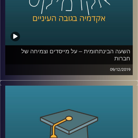
בינתחומי בעת התכנון העירוני על מנת ליצור
את את הסביבה האולטימטיבית
.
קרדיט תמונות:
AudioVersity
השעה הבינתחומית – על מייסדים וצמיחה של
חברות
09/12/2019
בישראל יש יותר חברות סטארט אפ וקרנות הון
סיכון לאדם מאשר בכל מדינה אחרת בעולם,
יותר מכל מדינה זרה אחרת, ועדיין ביחס לכמות
החברות המוקמות, קיימת בישראל בעיה של
הפיכת חברות קטנות לגדולות
.
פרופ' ניראון חשאי מביה"ס אריסון למנהל