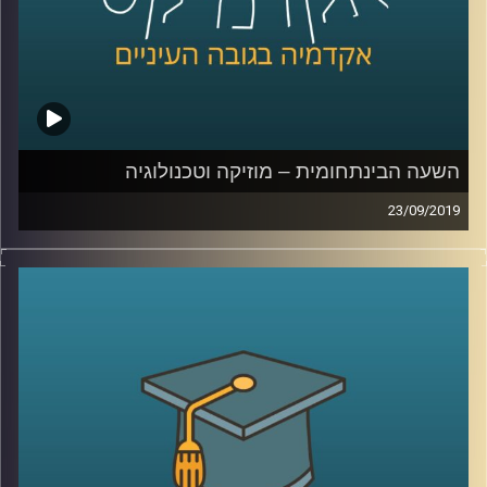
המיניות של בני נוער, על האופן בו בעזרת
החלטה מודעת של יוצרים ניתן להעלות מודעות
בנושאים הקשורים בחינוך מיני, והשימוש
בהומור יכול לגרום לבלבול (ספויילר – לכו תעשו
בינג' של "חברים")
השעה הבינתחומית – מוזיקה וטכנולוגיה
קרדיט תמונות:
AudioVersity
23/09/2019
יוני רכטר אמר פעם : "אי אפשר לכתוב מוזיקה
מתוחכמת בלי יכולת אנליטית", וכמה שהוא
צדק
!
מוזיקה לוקחת חלק גדול בחיים של רוב
האנשים, וכך גם הטכנולוגיה, אך בשנים
האחרונות אנחנו רואים יותר ויותר מקרים של
שילוב שני התחומים האלו, מה שהתחיל עוד