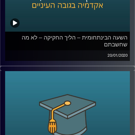
שאותו הוא מנהל במסגרת מחקר האפיגנטיקה,
וכמובן שעל התחום כולו
קרדיט תמונות:
AudioVersity
השעה הבינתחומית – הליך החקיקה – לא מה
שחשבתם
20/01/2020
הכנסת עומדת במוקד השיח הציבורי על בסיס
יומי, אך עד כמה הציבור באמת מודע למה
שקורה במסגרת הליכי החקיקה במשכן
?
ד"ר שירלי נוה, מרצה בבית הספר רדזינר
למשפטים וחברת סגל במכללת ספיר, חוקרת
משפט חוקתי, מציגה 2 מחקרים שערכה
במסגרת מחקרה בתחום המשפט ורגולציה