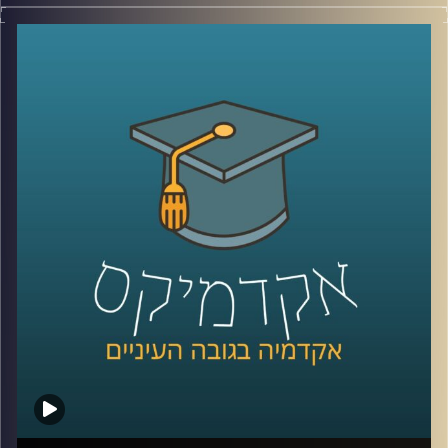
מחקר אקדמי בשיתוף מחקר ביצועי שבודק את הנעשה בשדה
זה משהו שמאוד לא קל לעשות, ובייחוד כשמדובר על שיתוף
פעולה עם גורמים רבים, ביניהם גם משרד ממשלתי ורשויות
מקומיות (ותוסיפו לזה ילדים בגילים שונים).
אבל זה בדיוק מה שד"ר דפנה קופלמן-רובין מביה"ס ברוך
איבצ'ר לפסיכולוגיה עושה במסגרת היחידה ללקויות למידה
וקשב (שכבר מתרחבת והופכת למכון), ותכנית א.י.ל שמוטמעת
במאות גני ילדים, בתי ספר וחטיבות ביניים.
מוזמנים להצטרף אלינו ולהכיר את עולם ה SEL (וגם לעזור לנו
למצוא תרגום ראוי למושג לעברית
)
קרדיט תמונות:
AudioVersity