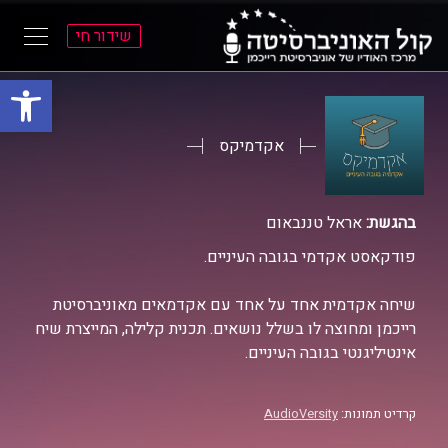
שידור חי
פתח סרגל
ל
ל
תוכן
תפריט
ראשי
ראשי
אקדמיקס
בהגשת:
אראל טננבאום
פודקאסט אקדמי בגובה העיניים.
שיחה אקדמית אחד על אחד עם אקדמאים מאוניברסיטת
רייכמן ומחוצה לו בשלל נושאים. תכנית קלילה, המייצרת שיח
אינטיליגנטי בגובה העיניים.
קרדיט תמונות:
AudioVersity