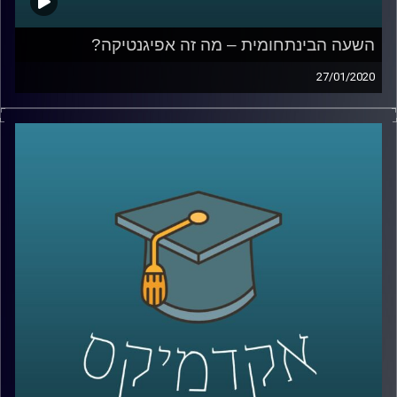
השעה הבינתחומית – מה זה אפיגנטיקה?
27/01/2020
החל משנת 1990 החל פרוייקט מיפוי הגנום
האנושי, שכלל שיתוף פעולה בינלאומי ובסופו
של דבר הביא לגילויים פורצי דרך שמשפיעים
על כולנו. בשנים האחרונות החל פרוייקט דומה,
פרוייקט האפיגנום המסקרן לא פחות
.
מה זה אפיגנום? למה חשוב לחקור אותו? ומה
הקשר של אוניברסיטת רייכמן לכל העניין
?
בשעה מרתקת וחדשנית ביותר, פרופ' צחי עין
דור מבית הספר ברוך איבצ'ר לפסיכולוגיה
באוניברסיטת ריימן מספר על פרוייקט אלפא