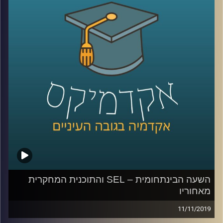
וזה בדיוק מה שד"ר אמנון כוורי מביה"ס לאודר
לממשל, דיפלומטיה ואסטרטגיה עושה במסגרת
המחקר שלו על דעת הקהל האמריקאית כלפי
ישראל
.
ד"ר כוורי מראה במחקרו כיצד האליטה
הפוליטית בארה"ב הפכה את הנושא של חיבה
כלפי ישראל כנושא מוביל בדיון על מדיניות
החוץ של ארה"ב, וכיצד הוא לוקח חלק חשוב
בקיטוב הפוליטי שבין הרפובליקניים
והדמוקרטיים במדינה
.
השעה הבינתחומית – SEL והתוכנית המחקרית
מאחוריו
קרדיט תמונות:
AudioVersity
11/11/2019