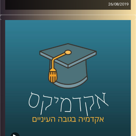
26/08/2019
לאורך שנים המזה"ת היווה אזור חשוב ביותר
למעצמות המערביות, בין עם בכל הקשור
למעברים בין המערב למזרח הרחוק, ובין אם
באוצרות הטבע שיכלו להפיק בו, כשבראשם
כמובן נמצא הזהב השחור
.
אבל למה בשנים האחרונות מדינות המפרץ
מבינות שהן צריכות לשנות את תוכניותיהן בנוגע
למשאב זה? ואיך מו סאלח קשור לכל העניין
?
ד"ר יוסי מן, חוקר את כלכלת המזה"ת מביה"ס
לאודר לממשל דיפלומטיה ואסטרטגיה
באוניברסיטת רייכמן, מסביר על הגורמים
לשינויים שמתרחשים במדינות המפרץ, על