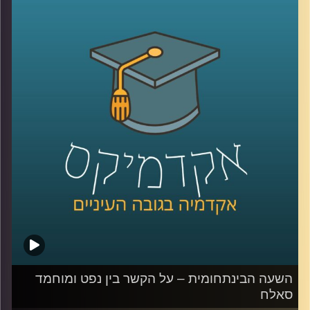
העם היהודי
.
ד״ר רונית לוין שנור, מרצה בכירה בביה"ס הארי
רדזינר למשפטים, מומחית לדיני קניין תכנון
ובנייה מספרת לנו על דרמה מעניינת במיוחד
שקשורה לסעיף הקרוי- "התיישבות יהודית",
שהוא גם הקצר ביותר באותו חוק יסוד- סעיף 7,
זאת במסגרת
המחקר
שערכה יחד עם עמיתה
ד"ר אדם שנער
.
קרדיט תמונות:
AudioVersity
השעה הבינתחומית – על הקשר בין נפט ומוחמד
סאלח