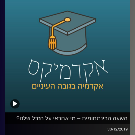
הרבים החליט לבצע מחקר מקיף דווקא בהיבט
היסטורי ולהבין מהם המקורות שהשפיעו על
איפיון המקצועות היהודים לאורך ההיסטוריה
.
לשם כך חבר לעמיתתו פרופ' מריסטלה
בוטיצ'יני, וביחד נברו באלפי מקורות
היסטוריוניים שונים, בכדי לענות על השאלה הזו
.
קרדיט תמונות:
AudioVersity
השעה הבינתחומית – מי אחראי על הזבל שלנו?
30/12/2019