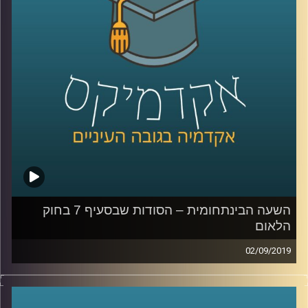
לכלכלה, החוקרת כלכלת עבודה בהתמחות של
פערים באי שוויון בשווקים, מביאים מידע מאוד
מעניין
:
האחד בנוגע ל
השפעה של שפה מגדרית על
תוצאות במבחנים
,
והשני מדבר על שוק שאמור
להיות אנונימי ועדיין ניתן לראות כיצד ההשפעה
של איפיון למגדר פוגעת בנשים- השוק המקוון
.
קרדיט תמונות:
AudioVersity
השעה הבינתחומית – הסודות שבסעיף 7 בחוק
הלאום
02/09/2019
ביולי 2018 עבר בכנסת, ברוב של 62 חברי
כנסת, חוק יסוד: ישראל – מדינת הלאום של