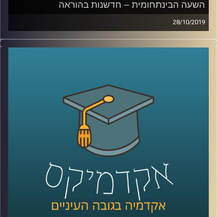
השעה הבינתחומית – חדשנות בהוראה
28/10/2019
האם האקדמיה עדיין רלוונטית לשוק העבודה
?
אחת הדרכים שבהן ניתן לשנות את התפיסה
הזאת היא על ידי אמצעים חדשים להוראה
באקדמיה
.
המרכז לחדשנות בהוראה באוניברסיטת רייכמן
בראשות עידן אלמוג מפתחת כלים חדשניים
ועושה שימוש בכלים קיימים שאותם היא מנסה
להחדיר לקורסים השונים ולשנות את שיטת
הלימוד הרגילה והמוכרת, ובכך להתאים את
הלימודים באקדמיה למציאות המשתנה
.