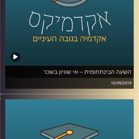
בימי המאה ה-19
.
בשעה מרתקת שהולכת לגלות לכם המון דברים
על העבר וגם על העתיד, ד"ר רויטל הולנדר
מביה"ס אדלסון ליזמות לוקחת אותנו דרך יוהן
סבסטיאן באך, אלן טיורינג, הולגרמות יפניות
וקהילת מוזיקאים בתל אביב לנפלאות הפיתוחים
הטכנולוגיים בתחום המוזיקה
השעה הבינתחומית – אי שוויון בשכר
10/09/2019
קרדיט תמונות:
AudioVersity
אפליה מגדרית היא דבר שקיים בהמון תחומי
חיים- הבדלים בשכר, פערים בשוק העבודה,
ייצוג נשים בחברות ובפוליטיקה
.
שני מחקרים של ד"ר טלי רגב מביה"ס טיומקין