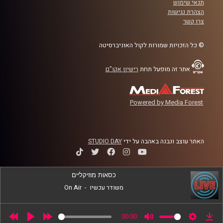
תנאי שימוש
החומרים והאמצעים שבעזרתם ניתן לממש את
הצהרת נגישות
צרו קשר
האיומים הללו? ואיך האסון שהתקיים בצ'רנוביל
בטעות יכול לחזור גם כיום (ולא כל כך בטעות?)
© כל הזכויות שמורות לקול האוניברסיטה
כל זאת ועוד בשעה המרתקת יחד עם ד"ר אלי
אתר זה מופעל תחת
רישיון אקו"ם
כרמון, מומחה לטרור בלתי קונבנציונאלי
מביה"ס לאודר לממשל
Powered by Media Forest
קרדיט תמונות:
AudioVersity
האתר עוצב ונבנה באהבה על ידי
STUDIO DAY
כסאות מוזיקליים
משודר עכשיו
-
On Air
00:00