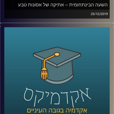
השעה הבינתחומית – אתיקה של אסונות טבע
23/12/2019
בשנת 2005 פגעה סופת ההורקין קתרינה בניו
אורלינס, וההשלכות שלה היו הרות אסון
.
ד"ר ליזה סבן, סגנית דיקן בביה"ס לאודר
לממשל דיפלומטיה ואסטרטגיה שחוקרת אתיקה
הייתה עדה לטראומה ולהשכלות הקשות של
הסופה על תושבי העיר, והבינה שגם לאסונות
טבע יש זווית אתית (כמו לכל דבר בחיים)
.
ד"ר סבן מסבירה כיצד יש לשאוף לפעול
במצבים של אסונות טבע מבחינת הסיוע שיש
להעניק לאוכלוסייה הנפגעת, תוך שימוש
במודלים בהם הקהילה לוקחת חלק פעיל
בטיפול יחד עם שיתוף פעולה של גורמים