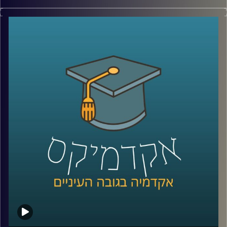
כולנו מייצרים זבל, אבל מי אחראי עליו
?
השאלה הזו הרבה יותר חשובה ואולי נראית לנו
מאוד מובנית מאליה, אבל בפועל בישראל (כמו
בישראל), יש יותר מדי גורמים שפחות מדי
מתקשרים שצריכים לטפל בשוק הפסולת
הביתית
.
ד"ר שירה דסקל מביה"ס לקיימות חקרה בדיוק
את עניין הרגולציה של שוק הפסולת בישראל,
ובשיחה של שעה היא מביאה נתונים מרתקים
על תמונת המצב בתחום, ומביאה פתרונות
פרקטיים ומעוררי תקווה לעתיד
קרדיט תמונות:
AudioVersity