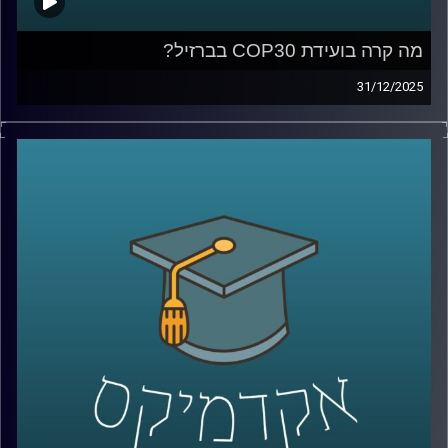
מה קרה בועידת COP30 בברזיל?
31/12/2025
ועידת האקלים COP30, שהתקיימה לאחרונה בברזיל, הסתיימה
עם הרבה כוונות טובות – אבל גם עם תחושת החמצה. למה
העולם מתקשה להגיע להסכמות מחייבות, מה זה אומר על
העתיד האקלימי שלנו, ואיך המדע רואה את הפער בין נתונים
למציאות פוליטית?
בפרק הזה של אקדמיקס אנחנו מארחים את פרופ’ יואב יאיר,
ראש החטיבה לניהול סיכוני האקלים וחבר סגל בבית הספר
לקיימות מייסודן של החברה לישראל, כיל ובזן באוניברסיטת
רייכמן. פרופ’ יאיר הוא חוקר מוביל במדעי האטמוספירה
והחלל, שמתמחה בסופות ברקים, שדוני ברקים, חשמל
אטמוספירי והשפעות השמש על האקלים.
בשיחה נצלול מהפסגות הבינלאומיות של COP30 אל מחקרי