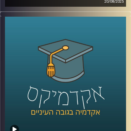
20/08/2025
בארה״ב תמיד תמכו בישראל, אבל האם זה עדיין נכון? ואיך
קרדיט תמונות:
AudioVersity
נראית התמיכה הזו בעידן של קיטוב פוליטי, שינויי דור ותחושת
מיאוס ממלחמות?
בפרק הזה של אקדמיקס אנחנו בודקים האם הברית עם
הציבור האמריקאי עדיין מחזיקה או שהגיע הזמן לחשב מסלול
מחדש.
האורח שלנו הוא פרופ’ אמנון כוורי, פרופסור חבר וראש המכון
לחירות ואחריות בבית ספר לאודר לממשל ודיפלומטיה
באוניברסיטת רייכמן, שמסביר למה דווקא עכשיו חשוב לבחון
מחדש את יחסי ישראל–ארה״ב – ומה זה אומר על העתיד שלנו
פה?
קרדיט תמונות:
AudioVersity