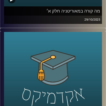
מה קורה במאוריטניה חלק א׳
29/10/2025
מאוריטניה יושבת על קו התפר בין מדבר הסהרה לאוקיינוס
האטלנטי, מדינה עצומת שטח ומעט תושבים, איסלאם וזהות
שנוצרה ממסלולי סחר והגירה עתיקים; בשנים האחרונות היא
מושכת תשומת לב עולמית בזכות גז ימי ומכרות ברזל וזהב,
תפקידה בצירי ההגירה לאירופה, ומדיניות חוץ שמדברת עם
וושינגטון ואירופה, עם המפרץ, סין וטורקיה. היא מוצגת כ״אי
של יציבות״ בסאהל הסוער, אך מאחורי הכותרת מסתתרים
פערים חברתיים ואתגרי משילות. היום ננסה להבין אם זו יציבות
אמיתית או מיתוס, ומה המשמעות שלה לישראל.
נמצא איתנו השגריר ד״ר חיים קורן מבית הספר לאודר לממשל,
דיפלומטיה ואסטרטגיה באוניברסיטת רייכמן, לשעבר שגריר
ישראל במצרים ובדרום סודן.
קרדיט תמונות:
AudioVersity