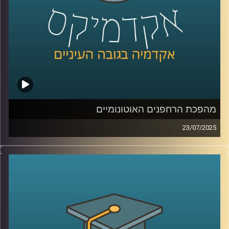
קרדיט תמונות:
AudioVersity
מהפכת הרחפנים האוטונומיים
23/07/2025
רחפן לוחם שמזהה, בוחר ותוקף מטרה בלי התערבות של אף
אדם. האם זו כבר המציאות? והאם זה בכלל חוקי? בפרק של
היום אנחנו חוקרים את עולם הנשק האוטונומי הקטלני,
רחפנים שמקבלים החלטות של חיים ומוות. מה קורה כשהבינה
המלאכותית פוגשת את המשפט הבינלאומי, ומה תפקידו של
האדם, אם בכלל, בתוך מעגל ההפעלה.