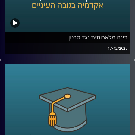
חלל שבוחנים את כדור הארץ מגובה של מאות קילומטרים,
כולל ניסויי החלל עם אילן רמון ז״ל ואיתן סטיבה. נדבר על מה
למדנו מהחלל על שינויי אקלים, איך מנהלים סיכוני אקלים
בעולם של חוסר ודאות, ומה התפקיד של ישראל, האקדמיה
והדור הצעיר בעשור הקרוב.
בינה מלאכותית נגד סרטן
17/12/2025
בפרק הזה אנחנו יוצאים למסע מרתק אל אחד התחומים
קרדיט תמונות:
AudioVersity
המתקדמים ביותר בעולם הרפואה, חקר הגנום והביולוגיה
החישובית. איך מחשבים ובינה מלאכותית עוזרים לנו להבין
מחלות מורכבות כמו סרטן? מהי ביופסיה נוזלית, ולמה היא
עשויה לשנות לחלוטין את הדרך שבה נאבחן ונעקוב אחרי
מחלות? ואיך פרויקט בינלאומי אדיר, שחקר את הגנומים של
סוגי סרטן שונים מכל העולם, יכול להציל חיים בעתיד הקרוב?
איתנו באולפן ד”ר מילאנה פרנקל־מורגנשטרן, מרצה בכירה
במכון סקוג’ן לביולוגיה סינתטית באוניברסיטת רייכמן, מומחית
בעלת שם עולמי בגנומיקה וביולוגיה חישובית, שחתומה על
למעלה מ־80 מאמרים מדעיים וצוטטה מעל 9,500 פעמים. היא