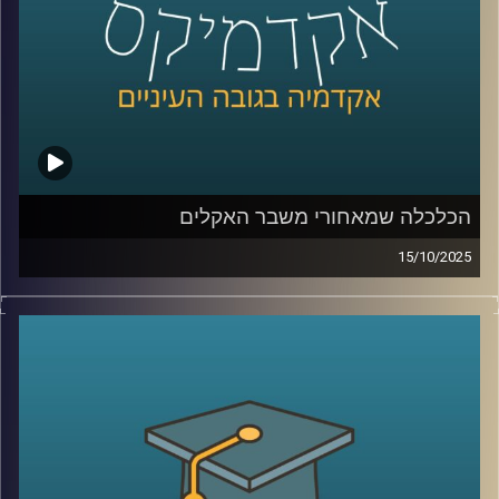
קרדיט תמונות:
AudioVersity
הכלכלה שמאחורי משבר האקלים
15/10/2025
בפרק של היום נדבר על אחת הסוגיות הדחופות והמשפיעות
ביותר של ימינו, משבר האקלים, אבל מזווית כלכלית. כי מאחורי
השיח על התחממות גלובלית, הפסקות חשמל, גלי חום או
הצפות, מסתתרת גם שאלה של כסף (והרבה ממנו), תכנון,
ואחריות ציבורית.
היום זכיתי לארח את ד”ר שירי צמח שמיר – חוקרת ומרצה
מובילה בתחום כלכלת הסביבה, בעלת תואר שני ודוקטורט