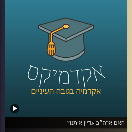
ומלחמה שממשיכה להכתיב את סדר היום שלנו. בתוך כל
הטלטלה הזו, הזוגיות שלנו, המקום שאמור להיות העוגן והבית
הבטוח מוצאת את עצמה לא פעם תחת מבחן מתמשך
היום ב”אקדמיקס” ננסה להבין מה גורם לזוגות לא רק לשרוד
את התקופות האלה, אלא אפילו לצמוח מהן.
לשם כך הזמנתי את ד”ר רוני שוחט־פשדצקי, פסיכולוגית
קלינית בכירה ומדריכה מוסמכת בפסיכותרפיה
ופסיכו־דיאגנוסטיקה, בעלת דוקטורט מאוניברסיטת בר־אילן.
כיום היא מנהלת את הקליניקה לקהילה בביה”ס לפסיכולוגיה
ע”ש ברוך איבצ’ר ומשמשת כמרצה באוניברסיטת רייכמן,
ומתמחה בעבודה עם מבוגרים, מתבגרים וילדים. היא מוסמכת
בטיפול זוגי בשיטת EFT, ובעלת ניסיון עשיר במחקר, ניהול
קליניקות והכשרה בשיטות טיפול מגוונות.
דיברנו על יצירת “תקווה”, משברים חיצוניים ופנימיים, ועל
הכלים שיכולים לעזור לנו לשמור על קשר חזק ואוהב גם
כשכל מה שסביבנו מרגיש לא יציב
האם ארה״ב עדיין איתנו?