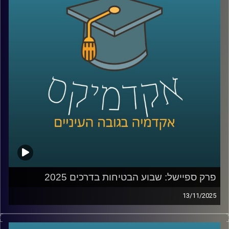
מנהלים ומשקיעים בארץ ובעולם. היא גם מחברת הספר Your
Core-4, שמתאר את ארבעת העוגנים הקריטיים להצלחת
מיזמים וגם של מדינות.
במהלך הפרק נצלול לתוך תהליכי צמיחה, בניית חזון, ניהול
בתקופות של אי-ודאות, יציאה מנקודת מבט של הישרדות
לצמיחה והשוק של 2026
קרדיט תמונות:
AudioVersity
פרק ספיישל: שבוע הבטיחות בדרכים 2025
13/11/2025
מאז תחילת מלחמת חרבות ברזל, מדינת ישראל ספגה אובדן
עצום – 1,988 הרוגים מאז ה-7 באוקטובר 2023. אבל בתוך