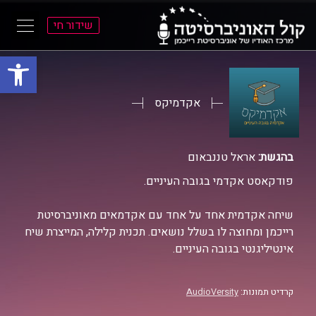
שידור חי
פתח סרגל
ל
ל
תוכן
תפריט
ראשי
ראשי
אקדמיקס
בהגשת:
אראל טננבאום
פודקאסט אקדמי בגובה העיניים.
שיחה אקדמית אחד על אחד עם אקדמאים מאוניברסיטת
רייכמן ומחוצה לו בשלל נושאים. תכנית קלילה, המייצרת שיח
אינטיליגנטי בגובה העיניים.
קרדיט תמונות:
AudioVersity