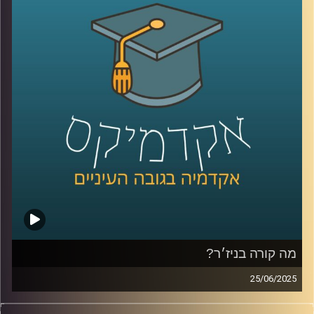
בתשתיות טרור הנתמכות בידי פקיסטן. והמתיחות בין שתי
המעצמות הגרעיניות שוב עלתה מדרגה.
במקביל, הודו מוצאת את עצמה במצב גיאופוליטי מורכב. היא
שואפת לשמור על יחסים טובים עם מדינות כמו ארה”ב ורוסיה,
לצד קשרים עם מדינות כמו איראן וערב הסעודית. ישראל, בתור
שותפה אסטרטגית, מספקת להודו סיוע בטחוני, כולל מידע
ונשק, במיוחד בתחום הלוחמה בטרור.
כדי להבין את הדינמיקות המורכבות הללו, אני שמחה להציג את
נינה סלמה, מומחית למדיניות חוץ מאוניברסיטת רייכמן, שתסייע
לנו להבין את הסכסוך ההודי-פקיסטני, את השפעתו על האזור,
ואת האינטרסים של מדינות כמו ישראל וסין.
קרדיט תמונות:
AudioVersity
מה קורה בניז׳ר?
25/06/2025
הסאהל, אזור במערב אפריקה, כמעט ולא מקבל תשומת לב