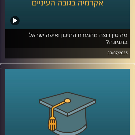
מה סין רוצה מהמזרח התיכון ואיפה ישראל
בתמונה?
30/07/2025
בזמן שבישראל עוד מתלבטים איך ייראה “היום שאחרי” בעזה,
סין כבר פועלת: מתווכת, מגשרת, ולפעמים גם מחליטה. היא
עושה את זה בלי חיילים, בלי סנקציות אבל עם חזון ברור לאזור
ועמדה גיאופוליטית שהולכת ומתבססת.
בפרק הזה של אקדמיקס, זכיתי לארח את ד”ר גדליה אפטרמן,
ראש תכניות ישראל–אסיה במכון אבא אבן לדיפלומטיה,
דיפלומט לשעבר בבייג’ינג וד”ר לפילוסופיה שיעזור לנו לנסות
ולהבין מה סין רוצה מאיתנו? מה החזון שלה למזרח התיכון?
למה היא מגיבה בעמימות כשהחמאס תוקף ואיך ישראל יכולה
(אם בכלל) להשפיע על היחסים איתה