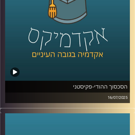
האורח שלי היום הוא אביב בר זוהר, דוקטורנט בבית ספר רדזינר
למשפטים באוניברסיטת רייכמן, המקדיש את מחקרו לנושא
החם והמורכב של רובוטים קטלניים בשדה הקרב, תוך בחינת
החוקיות, המוסריות ומידת מעורבות האדם בהפעלתם. אביב
מביא עמו שילוב ייחודי של ניסיון משפטי, צבאי וטכנולוגי: הוא
בוגר מצטיין במשפטים ובמנהל עסקים, שירת כ-25 שנה בחיל
האוויר והיום משמש כמומחה בתחום הרחפנים וניהול המרחב
האווירי במיזם הרחפנים הלאומי.
קרדיט תמונות:
AudioVersity
הסכסוך ההודי-פקיסטני
16/07/2025
ב-22 באפריל 2025, אירע פיגוע טרור קטלני בעיירת הנופש
שבחבל קשמיר, בו נרצחו 26 בני אדם. הפיגוע, שנחשב
לקטלני ביותר נגד אזרחים בהודו מאז מתקפת הטרור במומבאי
ב-2008, הוביל את הודו לפתוח במבצע צבאי שנועד לפגוע