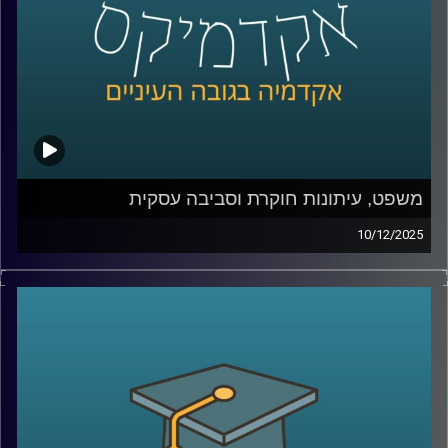
משלבת מדע, טכנולוגיה וחדשנות רפואית ומביאה איתה חזון
ברור לעתיד שבו רפואה מותאמת אישית תהיה חלק מהמציאות
של כולנו
קרדיט תמונות:
AudioVersity
משפט, עיתונות חוקרת וסביבה עסקית
10/12/2025
לפעמים, הסיפורים הגדולים ביותר על אחריות תאגידית
מתחילים במסמך משפטי.
בשנות ה־80, ענקית הכימיקלים DuPont גילתה שחומר שבו
היא משתמשת בייצור טפלון עלול לגרום למומים מולדים
ולזהם מקורות מים. במקום לעצור, היא הכפילה את הייצור.
הסיפור הזה, שנחשף שנים אחר כך בזכות אלפי מסמכים