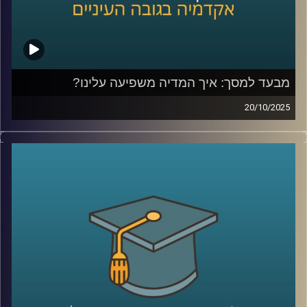
מבעד למסך: איך המדיה משפיעה עלינו?
20/10/2025
בפרק של היום היום נבחן איך מדיה מעצבת רגשות, עמדות
והרגלים של צעירים (ומבוגרים), עם דגש על דימוי גוף, מיניות,
יחסים חברתיים עם דמויות אהובות והשלכות לבריאות הציבור.
זכיתי לארח את פרופ׳ קרן צור איל, מרצה בכירה בבית הספר
סמי עופר לתקשורת וחוקרת תכני והשפעות מדיה, זוכת מענקי
ה-ISF בתחום מדיה, מיניות ודימוי גוף.
אז מה מראים המחקרים האמפיריים, אילו תהליכים קוגניטיביים
וחברתיים פועלים בעת חשיפה לתכנים, ומה תובנות פרקטיות
הורים ומורות יכולים לאמץ כדי לטפח שימוש מדיה בריא?
ננפץ כמה מיתוסים ונאיר גם את הצד הטוב של המדיה