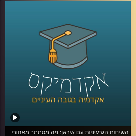
בתקשורת העולמית, אך מאורעות בו משפיעים על המפה
הגיאופוליטית. לאחר תקופה קצרה של יציבות דמוקרטית,
השלטון בניז’ר הופל בהפיכה צבאית. בניגוד להפיכות רבות
אחרות באזור בשנים האחרונות, הפעם תשומת הלב הגלובלית
דווקא כן ממוקדת בניז’ר, שכן היא הפכה לזירה שבה מצטלבים
כמה מהמאבקים הגדולים בעולם. המדינה, עשירה במשאבים
טבעיים וממוקמת באופן אסטרטגי, מה שהופך אותה לאבן
שואבת למעצמות כמו רוסיה, סין וארה”ב, שנאבקות על
השפעה באזור. בנוסף, איראן, שמחפשת להשיג אורניום
להמשך תוכנית הגרעין שלה, שמה עין על מאגרי האורניום
בניז’ר, מה שמגביר עוד יותר את המתח הגלובלי סביב המדינה.
אז מה קורה שם?
כדי לענות על השאלה המורכבת הזאת, הצטרף אליי היום
השגריר ד״ר חיים קורן, בית הספר לאודר לממשל, דיפלומטיה
ואסטרטגיה, אוניברסיטת רייכמן. שגריר ישראל הראשון לדרום
סודן ושגריר מצרים
קרדיט תמונות:
AudioVersity
השיחות הגרעיניות עם איראן: מה מסתתר מאחורי