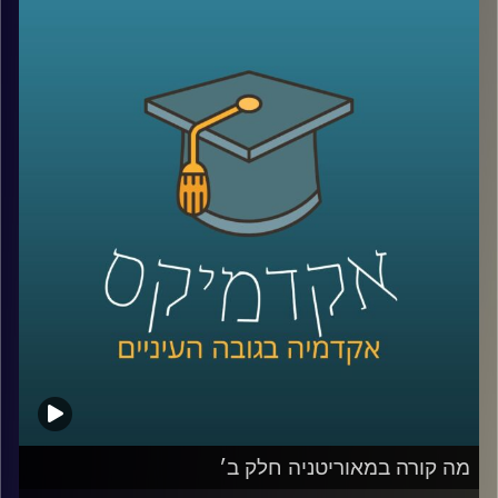
המספרים האדירים האלה מסתתרת עוד מלחמה שקטה, כמעט
שקופה: כמעט 900 אזרחים ישראלים נהרגו בתאונות דרכים
באותה התקופה.
כן, בזמן שאנחנו מדברים על ביטחון לאומי, אנחנו מפסידים
בקרב אחר – על חיינו בכבישים.
רק השנה, 388 בני אדם נהרגו בתאונות דרכים, נתון שממצב
את שנת 2025 כאחת השנים הקטלניות ביותר בעשורים
האחרונים, עם עלייה של 6% לעומת השנה שעברה, ושיא שלילי
שלא נראה מאז 2005.
והנתון הקשה ביותר? אחד מכל ארבעה הרוגים הוא נהג צעיר,
לרוב בן 18 עד 24 – בדיוק בגיל הסטודנטים שלנו.
כדי לדבר על זה באמת ולא רק על המספרים, אלא גם על
האנשים מאחוריהם, הגיעו היום לאולפן שני אורחים מעוררי
השראה:
גלי שחר אפרת, מנכ״לית FORE לימודי חוץ, הכשרת מנהלים
ובית הספר להייטק וAI של Google ואוניברסיטת רייכמן,
שאיבדה את בתה שחר בת תשעה חודשים בתאונת דרכים,
מה קורה במאוריטניה חלק ב׳
ומאז הקדישה את חייה למאבק בתאונות, להרצאות ולהעלאת