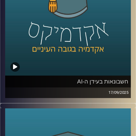
בכלכלה בתוכנית המשותפת של הטכניון ואוניברסיטת חיפה.
היא מתמחה בהערכה כלכלית של המגוון הביולוגי, שירותי
המערכת האקולוגית הימית והיבשתית, ובפיתוח מודלים
חדשניים לקבלת החלטות רציונלית ומקיימת.
אז איך מתמחרים את שוויו של עץ? מה הקשר בין נחלים, פחמן
ומסים? ולמה דווקא ישראל תופסת טרמפ על המאמץ העולמי
נגד משבר האקלים?
קרדיט תמונות:
AudioVersity
חשבונאות בעידן ה-AI
17/09/2025
כולנו מרגישים איך ה-AI משנה מקצועות מבפנים, אבל מה
קורה כשהוא נוגע בליבת שפת העסקים, החשבונאות: היום
באקדמיקס זכיתי לארח את שלומי שוב, ראש החוג לחשבונאות
באוניברסיטת רייכמן, סגן דיקן בית ספר אריסון למנהל עסקים,
וראש מכון הפניקס לחקר שוק ההון.