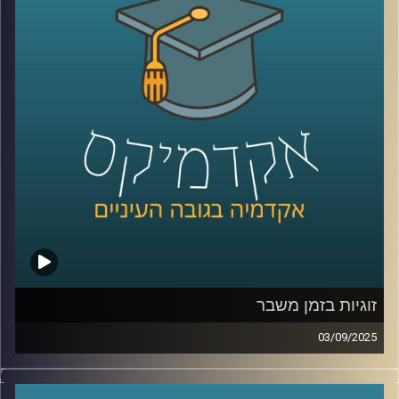
נדבר על Dr. IFRS ככלי שמתרגם תקנים לתשובות מהירות
ומדויקות, על האופן שבו ה-AI משנה את תפקידי רואי החשבון
ומנהלי הכספים. נצלול למטרות המכון החדש, מחקר יישומי
שמחבר אקדמיה ושוק ההון, פיתוח סטנדרטים לבקרה על
מודלים, והכשרת דור מקצועי שמבין נתונים וטכנולוגיה. נשאל
איך סטודנטים צריכים להתכונן כבר עכשיו, ואיך שוק העבודה
יתאים את ההכשרות, הגיוס והקריירה לעידן החדש.
קרדיט תמונות:
AudioVersity
זוגיות בזמן משבר
03/09/2025
בשנים האחרונות נדמה שהחיים בוחנים אותנו שוב ושוב,
מגפה עולמית, משברים כלכליים, מציאות ביטחונית לא יציבה,