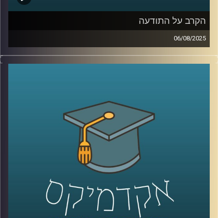
הקרב על התודעה
06/08/2025
בזמן האחרון הרבה מאיתנו מוצאים את עצמנו קמים באמצע
הלילה בגלל ירי של טיל אחד מתימן, איראן או עזה. טיל בודד,
בלי מתקפה רחבה, בלי סבב. רק אזעקה, שקט, ותהייה: למה
עכשיו? מה זה משרת?
בפרק הזה של “אקדמיקס” אני משוחחת עם ד”ר ערגה אטד,
מרצה וחוקרת בעיצוב התנהגות ושכנוע באוניברסיטת רייכמן
נדבר על מה שלא תמיד רואים: הקרב על התודעה.
איך מספרים סיפור בזמן מלחמה? מה ההבדל בין הסברה
ממשלתית לאזרחית? איך פסיכולוגיה ובינה מלאכותית נכנסים
לתוך שדה הקרב הדיגיטלי? ומה התפקיד של ערוצים כמו
אל-ג’זירה בעיצוב דעת הקהל?
קרדיט תמונות:
AudioVersity