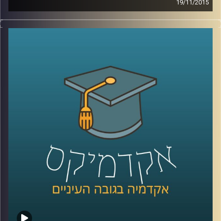
19/11/2015
דוקטור שירי רזניק מספרת על מחאות נשיות
לאורך השנים ברחבי העולם דרך קטעים
נבחרים מהתרבות הפופולארית: שירים משנות
ה-60 וה-90, סרטי דיסני, מכתבים של ילדים
וילדות למפיקי טלוויזיה והספר "המיסתורין
הנשי
".
קרדיט תמונות:
AudioVersity