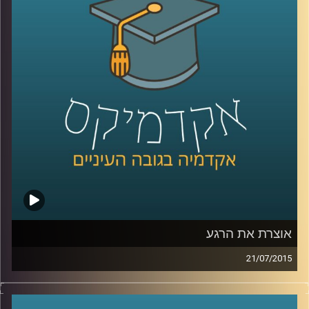
מאדם לאדם, המידה המבלבלת, שכדאי להכיר
לקראת השנה החדשה. המידה האמצעית
מלמדת אותנו, בין היתר, על מורכבות הנפש ועל
הביטוי השגור בתרבות היהודית "לפנים משורת
הדין
".
קרדיט תמונות:
AudioVersity
אוצרת את הרגע
21/07/2015
איה מירון, אוצרת משנה לאמנות ישראלית
במוזיאון ישראל בירושלים, מספרת על מלאכת