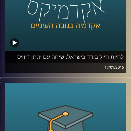
קרדיט תמונות:
AudioVersity
להיות חייל בודד בישראל: שיחה עם יונתן דיוויס
17/01/2016
יונתן דיוויס, סגן הנשיא לקשרי חוץ וראש ביה"ס
הבינלאומי במרכז הבינתחומי, מספר על חייו
מלאי השינוי: המעבר מבריטניה אל ארה"ב,
ההחלטה לשרת בצה"ל, החוויה כחייל וכסטודנט
בודד, רכישת השפה העברית, והקשר של סיפורו
האישי אל עבודתו בשנים האחרונות במרכז
הבינתחומי
.