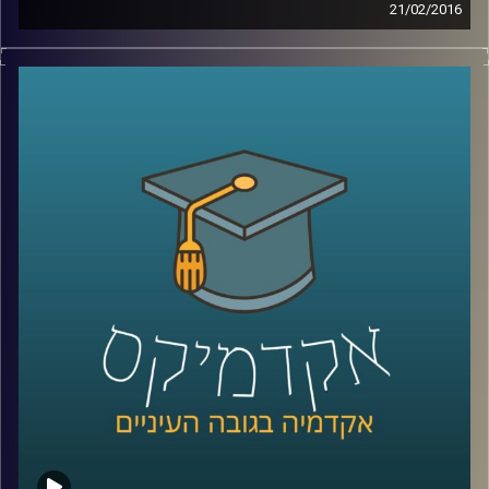
21/02/2016
דוקטור הדס אראל חוקרת אינטליגנציה – מהי?
כיצד מתפתחת? האם ניתן לשפרה והאם אפשר
לקלקלה? מבחני האינטליגנציה חושפים נתון
שאולי קשה לקבל ולהודות בו: כל דור חכם
מקודמו. מצד שני, המבחנים לא השתנו כבר
הרבה מאוד שנים, ויתכן והמדדים שלהם איבדו
משהו מהרלוונטיות שלהם. בואו ללמוד על
המוח שלכם
!
קרדיט תמונות:
AudioVersity