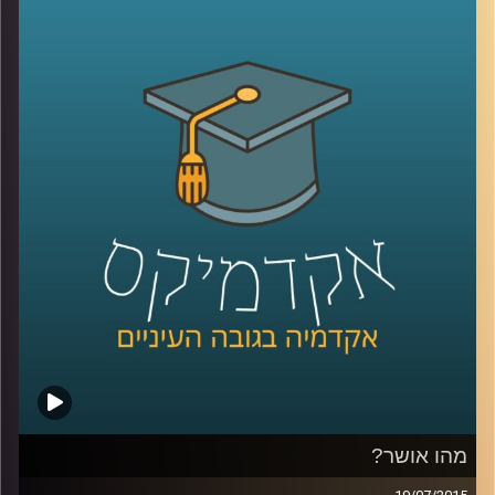
האוצרות: במה כרוכה, מדוע מאתגרת, האם
משתנה לאורך השנים? לכבוד 50 שנים להיווסדו
של מוזיאון ישראל שוחחנו על אודות התערוכה
"
1965 –
היום
",
המתמקדת ביצירה הישראלית
בשנת חניכת המוזיאון, תערוכה שמאפייניה
שונים בתכלית מאופן אוצרותן המקובל של
תערוכות, דבר שיצר תוצר אוצרותי שונה ומרתק.
לכו לבקר
!
קרדיט תמונות:
AudioVersity
מהו אושר?