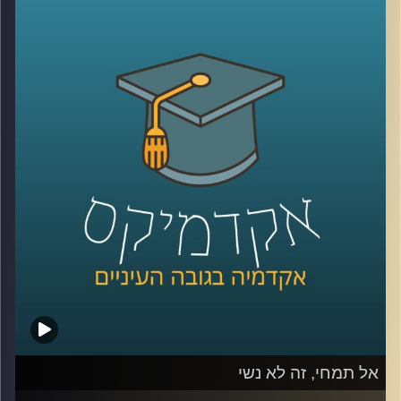
מגדילים את מעגל הלקוחות, אבל העולם
הדיגיטלי לא היה שם כשהתחלתם את הדרך.
עסקים צריכים ללמוד כיצד להיות דיגטליים,
לשחק את המשחק העסקי והרווחי גם בשוק
הוירטואלי. לא די בפתיחת חשבון פייסבוק או
טוויטר ובניית אתר. דוקטור אמיר עציוני על
אסטרטגיות וירטואליות, הצלחות וכישלונות
.
קרדיט תמונות:
AudioVersity
אל תמחי, זה לא נשי