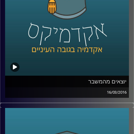
הם מעמד הביניים ואנרגיות מתחדשות
.
קרדיט תמונות:
AudioVersity
יוצאים מהמשבר
16/03/2016
ניהול קונפליקטים הוא עניין שברירי. זה נכון לכל
סוג של קונפליקט – עסקי, דיפלומטי, בין-אישי.
דוקטור אמיר כפיר פיתח מתודולוגיה לטיפול
בקונפליקטים, והקים
ארגון שמפיץ את