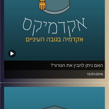
קרדיט תמונות:
AudioVersity
האם ניתן להבין את הטרור?
12/01/2016
הטרור מפחיד ומכעיס אותנו, עד כדי כך שאין
לנו רצון ועניין להבין מה מטרתו, אבל שאלת
המטרה משפיעה על אופן ההתמודדות עם
הטרור: מה מטרת העל של ארגוני טרור, והאם