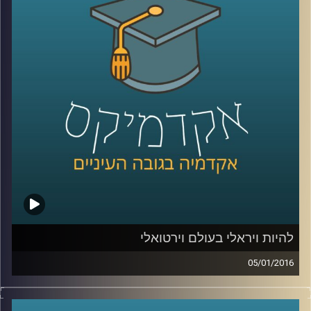
הם עוסקים בזה בלבד, או שפעילויותיהם רחבות
הרבה יותר? סביר כי ההבנה של התמונה
המלאה תעזור למדינות ולקבוצות המותקפות
להתמודד עם הטרור וניסיון ההשתלטות של
האיסלאם הקיצוני. פרופסור אסף מוגדם מספר
קצת על ההיסטוריה של הטרור ומעורבותו של
הטרור במלחמות אזרחים והתקוממויות
.
קרדיט תמונות:
AudioVersity
להיות ויראלי בעולם וירטואלי
05/01/2016
יש לכם את זה מגיל צעיר, אתם מנהלים יופי של
משא ומתן, בונים מודלים עסקיים מוצלחים,