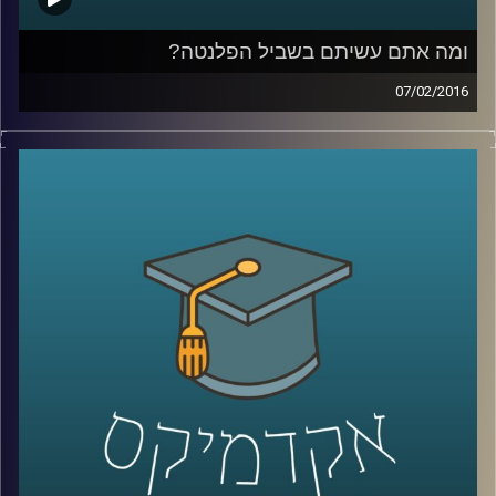
ומה אתם עשיתם בשביל הפלנטה?
07/02/2016
פרופסור אורי מרינוב מביא איתו רוח אופטימית
אך ספקנית לאולפן ומסכם את ועידת האקלים
בפריז. מהתמונה העולמית התגלגלנו לשוחח על
ישראל: משאב המים והים בה והשינויים בתחום
התחבורה הציבורית. אל תשבו שלובי רגליים –
התחילו לפעול למען כדור ארץ קריר יותר,
שמסוגל לשרוד את התרבות הטכנולוגית שלנו
.
קרדיט תמונות:
AudioVersity