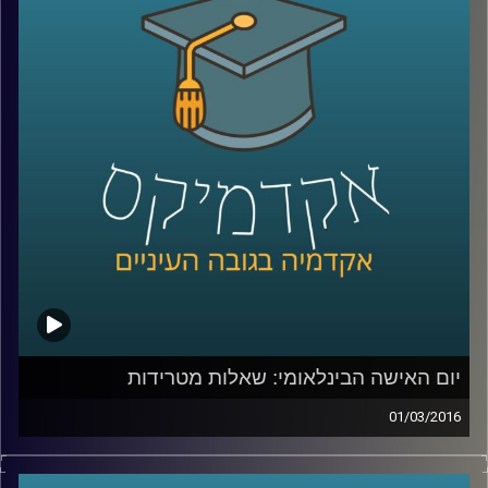
המתודולוגיה בעולם
–
בואו ללמוד לפתור
בעיות, להרוויח מהסבכים שבחייכם ולהשיג קצת
נחת
.
קרדיט תמונות:
AudioVersity
יום האישה הבינלאומי: שאלות מטרידות
01/03/2016
זה מגיע מכל כיוון וצף על פני המים – הטרדות
מיניות במקום העבודה הן בעיה שהולכת