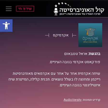
שידור חי
פתח סרגל
ל
ל
תוכן
תפריט
ראשי
ראשי
אקדמיקס
בהגשת:
אראל טננבאום
פודקאסט אקדמי בגובה העיניים.
שיחה אקדמית אחד על אחד עם אקדמאים מאוניברסיטת
רייכמן ומחוצה לו בשלל נושאים. תכנית קלילה, המייצרת שיח
אינטיליגנטי בגובה העיניים.
קרדיט תמונות:
AudioVersity