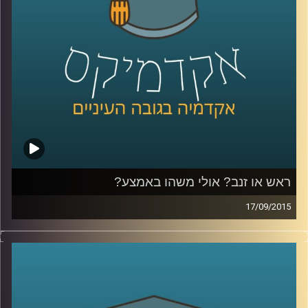
שניים)
.
קרדיט תמונות:
AudioVersity
ראש או זנב? אולי משהו באמצע?
17/09/2015
דוקטור גבריאלה ברזין וגיל מרקוביץ קוראות יחד
בטקסט "הקדמה למסכת אבות" מאת הרמב"ם
ומבררות מהי המידה האמצעית? המידה אליה
יש לשאוף, אותה יש לזהות ולתרגל באופן שונה