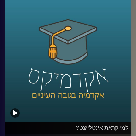
ומקבלת מקום בשיח הציבורי. השאלה היא מה
אפשר לעשות עם זה? דוקטור שרית סמילה-סנד
חוקרת פילוסופיה של מוסר, ושואלת שאלות
מוסריות הקשורות בהשפעתה של תחושת
האמפתיה בין בני האדם וביכולתה לשפר את
היחסים בין אדם לחברו. העיסוק הפילוסופי הופך
מעשי יותר מתמיד
.
קרדיט תמונות:
AudioVersity
למי קראת אינטליגנט?