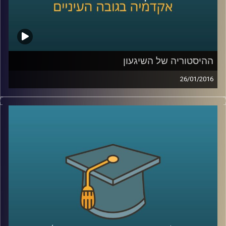
ההיסטוריה של השיגעון
26/01/2016
דוקטור נועה אלבלדה מספרת על מחלת
הסכיזופרניה לאורך השנים: שיטות טיפול,
תגליות מכוננות ותפישות חברתיות. כיום, עדיין
ניצבות בפני המדע שאלות גדולות לגבי
הסכיזופרניה, ונועה משתפת בהן ובשאיפת
המחקר. גם לחברה אחריות רבה, הקשורה
בשילוב חולי הסכיזופרניה, שמהווים 1%
מהאוכלוסייה, בשגרה ה"נורמטיבית
".