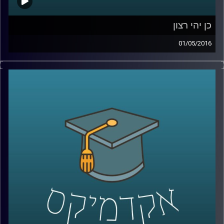
כן יהי רצון
01/05/2016
דוקטור דניאל לוי, פסיכולוג קוגנטיבי, חוקר
סוגיות פילוסופיות ומוסריות מנקודת מבט
שמערבת את הביולוגיה וחקר המוח. כדאי
שנתחיל להכיר בסתירות הקוגנטיביות שבתוכנו,
ויש לא מעט. סוגיית הרצון החופשי וסוגיית
הענישה הן דוגמאות הממחישות סתירות
אלה. היו הוגנים והשיבו תשובות עומק על שתי
השאלות הבאות בטרם תאזינו לתכנית: באיזו
מידה אתם אנשים בעלי רצון חופשי וחופש
בחירה? האם אתם מאמינים בענישה ומאילו
טעמים? עכשיו
– Play!