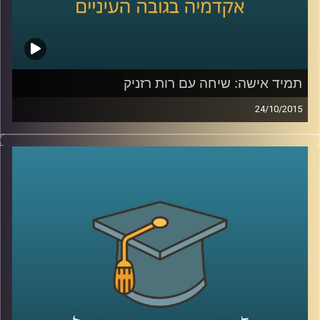
תמיד אישה: שיחה עם רות רזניק
24/10/2015
רות רזניק, מייסדת ויושבת ראש עמותת לא
לאלימות נגד נשים, מספרת על תולדות
הפמיניזם בארץ ישראל והאופן בו התקבל בשיח
הציבורי בתחילת שנות ה-70. קורות חייה מלאים
בעשייה למען נשים במעגל האלימות ושזורים
בשירים והגיגים שכתבה, שיראו אור בספרה
"להיות אישה". תכנית מיוחדת לקראת
היום הבינלאומי למיגור האלימות נגד נשים
.