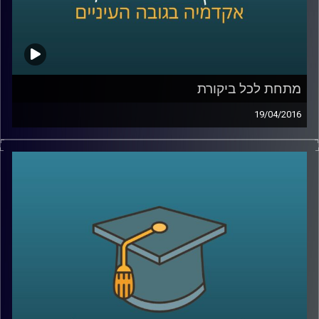
קרדיט תמונות:
AudioVersity
מתחת לכל ביקורת
19/04/2016
אוהבים ביקורת? ביקורתיים כלפי עצמכם או
בעיקר כלפי אחרים? ומה בעניין ביקורת כלפי
הקבוצה אליה אתם משתייכים ומזדהים איתה?
פרופסור תמר שגיא חוקרת יחסים בין קבוצות,
והפעם מתמקדת בשאלת השפעתה של ביקורת
על הקבוצה המבקרת, על הקבוצה המבוקרת
ועל קבוצות חיצוניות לסכסוך
.
קרדיט תמונות:
AudioVersity