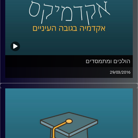
הולכים ומתמסדים
29/03/2016
ראש החוג למדיניות ציבורית באוניברסיטת תל
אביב, פרופסור איתי סנד, מסביר כיצד מבנה
מוסדי משפיע על הכלכלה ועל גורמים חשובים
בה, ובעצם על חיי היומיום של כולנו: בריאות,
חינוך, פנסיה, דיור, אבטלה. שני תחומי ענק
מעניינים המושפעים משינויים במבנה המוסדי