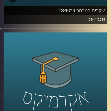
שקרים במרחב וירטואלי
05/11/2015
רגע לפני שהוא עוזב לפוסט דוקטורט ב
– NYU,
ליאור זלמנסון מסביר מדוע כולנו שקרנים ומדוע
לא ניתן להתחמק מאמירת שקרים בשגרת חיינו
הוירטואליים. ניהול זמינות, החלפת זהויות
ומצבים נוספים גורמים לנו לסלף את האמת.
יחד עם זאת, הרשת לא אוהבת אותנו שקרנים.
יודעים למה? על יצירתיות וההזדמנות המופלאה
להיות בצורות נוספות מחוץ לממד המוחשי
.
קרדיט תמונות:
AudioVersity