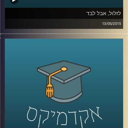
לזלול, אבל לבד
13/05/2015
ליאור זלמנסון עוסק בתרבות הוירטואלית
מהיבטים רבים; באקדמיה הוא כותב דוקטורט
על התמודדותם העסקית של אתרים, ושואל
האם פרסום הוא המודל העסקי היחיד האפשרי?
באמנות הוא מייסד ומוביל את פסטיבל
Print
Screen
בסינמטק חולון, העוסק בהשפעות
המהפכה הדיגיטלית על חיינו, בעיקר דרך
ייצוגים בקולנוע. ליאור מספר על השפעתה של
צפיית הזלילה על קהל הצופים ועל שיחות
המסדרון שלנו, ומשם על הצורך החברתי
בקהילתיות. עוד שוחחנו על מושג הכבדות –
מדוע הפכה הקלילות כה פופולארית, אולי כדאי