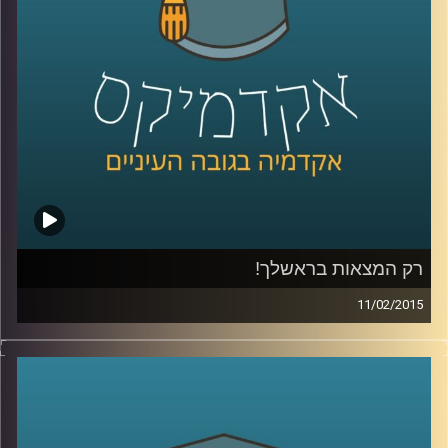
של ירון
.
קרדיט תמונות:
AudioVersity
רק המצאות בראשלך!
11/02/2015
דוקטור נעם למלשטרייך לטר, דיקן ומייסד
ביה"ס לתקשורת במרכז הבינתחומי, מספר
כיצד ההנדסה הביאה אותו אל עולם התקשורת.
כבר במהלך לימודי הדוקטורט פרסם מאמרים