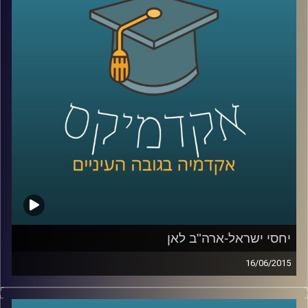
אלה היא מתבלת בחדשנות נוספת – שילוב
הממצאים בעבודת שטח עם אנשי חינוך בכדי
לבדוק את ההשפעה של המלצות המחקר על
עוצמת החסינות של רשתות מוחיות של אנשים
שונים
.
קרדיט תמונות:
AudioVersity
יחסי ישראל-ארה"ב לאן
16/06/2015
דוקטור אמנון כוורי, מומחה לפוליטיקה
אמריקאית, חוקר את דעת הקהל האמריקאית