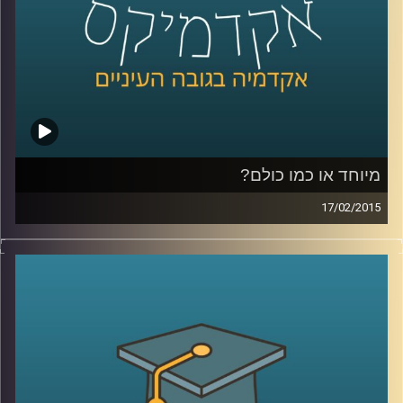
כהכנה לתכנית
.
קרדיט תמונות:
AudioVersity
מיוחד או כמו כולם?
17/02/2015
דוקטור ירון תימור, סגן דיקן ביה"ס למנהל
עסקים, חוקר את התנהגותנו כצרכנים. מה
אנחנו עושים עם מוצר חדש בשוק? התשובה
תלויה בשאלה מה עושים איתו האחרים. מה
לגבי תגובת הצרכנים לשינויים טכנולוגיים? אולי
אנחנו רק חושבים שאנחנו מתקדמים. שיחת
שיווק שזורה באישיותו הפעלתנית והאופטימית