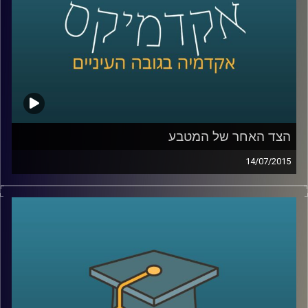
קרדיט תמונות:
AudioVersity
הצד האחר של המטבע
14/07/2015
פרופסור שחר קריב, ראש המחלקה לכלכלה
באוניברסיטת ברקלי, מספר על העימות המתוח
שבין הכלכלה הקלאסית לבין הכלכלה
ההתנהגותית והכלים המתמטיים בעזרתם
מתמודדת הכלכלה עם שאלת הרציונליות
וההתנהגות האנושית. ומה מלמד מחקר רב