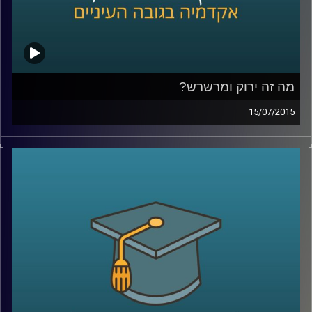
מה זה ירוק ומרשרש?
15/07/2015
אנחנו מתקשים לעכל שרווח כלכלי יכול
להתקבל יחד עם רווח חברתי-סביבתי. נגה
לבציון נדן, מנכ"לית
GreenEye,
מסבירה מה הן
השקעות אחראיות. שקיפות היא ערך עליון
בסיפור, והכלים להטמעתה הם רגולציה וחינוך.
מה יכולים תאגידים וחברות לעשות בנדון, ומה
יכול כל אדם בעל קרן פנסיה לעשות כדי
להעלות את המודעות ואת מעמדן של
ההשקעות החברתיות
?