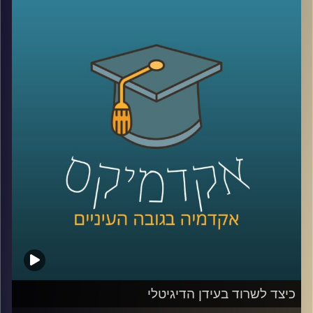
כלפי ישראל. יתכן שמקורות דתיים והערכתם
הגבוהה של אמריקאים להצלחה הם הגורמים
להתעניינות הרבה והעקבית של האמריקאים
בישראל. מתי הזדהו עם ישראל יותר ומתי
פחות? האם יש הבדלי הזדהות לפי פילוח של
גיל, השכלה, דת, גזע והשתייכות מפלגתית
(
רפובליקנים
vs
דמוקרטים
)?
קרדיט תמונות:
AudioVersity
כיצד לשרוד בעידן הדיגיטלי