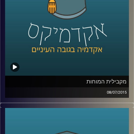
שנים על מעמד המפלגה בכל הנוגע להבדל בין
העדפת כלכלה שוויונית לבין העניין בהגדלת
התוצר
.
קרדיט תמונות:
AudioVersity
מקבילית המוחות
08/07/2015
דוקטור נאוה לויט בנון מנהלת את מכון סגול
למוח ותודעה במרכז הבינתחומי. נאוה מובילה
שיטה חדשנית המשלבת בין פרדיגמות מחקר
המוח והמדעים הקשים לבין מדעי החברה. את