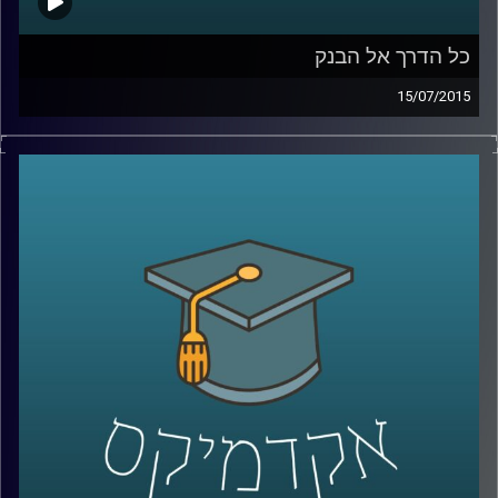
כל הדרך אל הבנק
15/07/2015
נדין בודו טרכטנברג, המשנה לנגידת בנק
ישראל, עושה סדר: מה תפקידו של הבנק, כיצד
הוא פועל להשגת מטרותיו ואילו כלים כלכליים
עומדים לרשותו? נדין מסבירה על הקשר בין
משברים כלכליים לבין הפעילות של הבנקים
המרכזיים, ומנסה לתאר את התמונה הבעייתית
והמורכבת בכל הנוגע לסוגיות העוני העולמי.
אישה מעוררת השראה ובעלת השפעה
מתיישבת לשעה באולפן
.
קרדיט תמונות:
AudioVersity