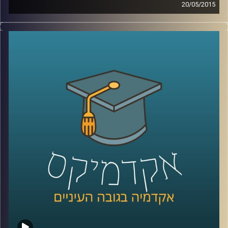
20/05/2015
קשה להאמין עד כמה משפיעים עלינו אמצעי
המדיה הדיגיטליים. דוקטור גלי עינב מאירה את
השינויים בשוק העבודה ובתחום החינוך בעקבות
שינויים אלו. מה עלינו ללמוד כדי לגדול
מתאימים לעולם הדיגיטלי ולשינויים הרבים
והמהירים המתרחשים בו? אילו תכונות כדאי
לשפר ולטפח על מנת להשתלב בשוק העבודה
הנוכחי, שדורש גמישות רבה
?
קרדיט תמונות:
AudioVersity