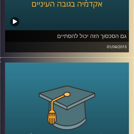
שנהיה קצת כבדים
?
קרדיט תמונות:
AudioVersity
גם הסכסוך הזה יכול להסתיים
01/04/2015
דיקן ביה"ס לפסיכולוגיה, פרופסור עירן הלפרין,
חוקר היבטים פסיכולוגיים ורגשיים של סכסוכים
בין קבוצות. מתוך הרצון לשנות את המציאות
המסוכסכת הקיימת הגדיר רגשות שחווים
הצדדים לסכסוך ובחן מה קורה כשמגבירים חלק
מהרגשות ומנמיכים את תדירותם של אחרים.
ההגדרות עוזרות להבין מה מניע אותנו, לאיזה
כיוון ומה ניתן ללמד אותנו. מאמינים שאנשים
מסוגלים להשתנות? ענו לעצמכם על השאלה