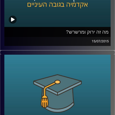
מה זה ירוק ומרשרש?
15/07/2015
אנחנו מתקשים לעכל שרווח כלכלי יכול
להתקבל יחד עם רווח חברתי-סביבתי. נגה
לבציון נדן, מנכ"לית
GreenEye,
מסבירה מה הן
השקעות אחראיות. שקיפות היא ערך עליון
בסיפור, והכלים להטמעתה הם רגולציה וחינוך.
מה יכולים תאגידים וחברות לעשות בנדון, ומה
יכול כל אדם בעל קרן פנסיה לעשות כדי
להעלות את המודעות ואת מעמדן של
ההשקעות החברתיות
?