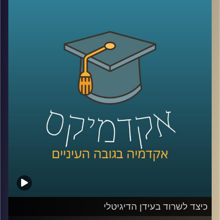
כלפי ישראל. יתכן שמקורות דתיים והערכתם
הגבוהה של אמריקאים להצלחה הם הגורמים
להתעניינות הרבה והעקבית של האמריקאים
בישראל. מתי הזדהו עם ישראל יותר ומתי
פחות? האם יש הבדלי הזדהות לפי פילוח של
גיל, השכלה, דת, גזע והשתייכות מפלגתית
(
רפובליקנים
vs
דמוקרטים
)?
קרדיט תמונות:
AudioVersity
כיצד לשרוד בעידן הדיגיטלי