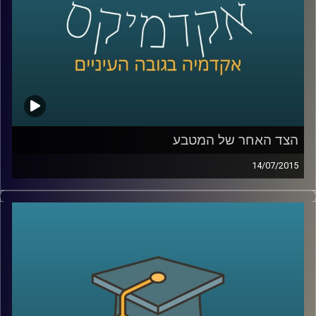
קרדיט תמונות:
AudioVersity
הצד האחר של המטבע
14/07/2015
פרופסור שחר קריב, ראש המחלקה לכלכלה
באוניברסיטת ברקלי, מספר על העימות המתוח
שבין הכלכלה הקלאסית לבין הכלכלה
ההתנהגותית והכלים המתמטיים בעזרתם
מתמודדת הכלכלה עם שאלת הרציונליות
וההתנהגות האנושית. ומה מלמד מחקר רב