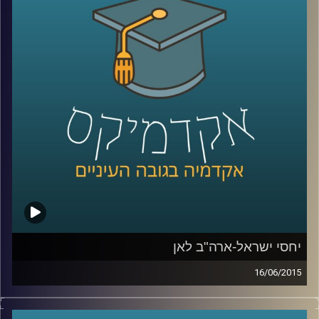
אלה היא מתבלת בחדשנות נוספת – שילוב
הממצאים בעבודת שטח עם אנשי חינוך בכדי
לבדוק את ההשפעה של המלצות המחקר על
עוצמת החסינות של רשתות מוחיות של אנשים
שונים
.
קרדיט תמונות:
AudioVersity
יחסי ישראל-ארה"ב לאן
16/06/2015
דוקטור אמנון כוורי, מומחה לפוליטיקה
אמריקאית, חוקר את דעת הקהל האמריקאית