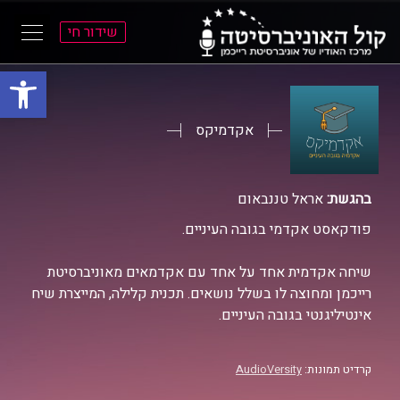
שידור חי
פתח סרגל
ל
ל
תוכן
תפריט
ראשי
ראשי
אקדמיקס
בהגשת:
אראל טננבאום
פודקאסט אקדמי בגובה העיניים.
שיחה אקדמית אחד על אחד עם אקדמאים מאוניברסיטת
רייכמן ומחוצה לו בשלל נושאים. תכנית קלילה, המייצרת שיח
אינטיליגנטי בגובה העיניים.
קרדיט תמונות:
AudioVersity