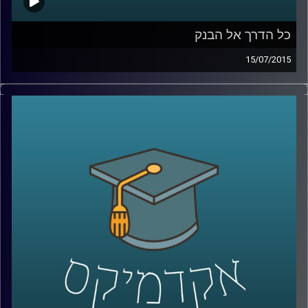
כל הדרך אל הבנק
15/07/2015
נדין בודו טרכטנברג, המשנה לנגידת בנק
ישראל, עושה סדר: מה תפקידו של הבנק, כיצד
הוא פועל להשגת מטרותיו ואילו כלים כלכליים
עומדים לרשותו? נדין מסבירה על הקשר בין
משברים כלכליים לבין הפעילות של הבנקים
המרכזיים, ומנסה לתאר את התמונה הבעייתית
והמורכבת בכל הנוגע לסוגיות העוני העולמי.
אישה מעוררת השראה ובעלת השפעה
מתיישבת לשעה באולפן
.
קרדיט תמונות:
AudioVersity