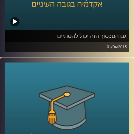
שנהיה קצת כבדים
?
קרדיט תמונות:
AudioVersity
גם הסכסוך הזה יכול להסתיים
01/04/2015
דיקן ביה"ס לפסיכולוגיה, פרופסור עירן הלפרין,
חוקר היבטים פסיכולוגיים ורגשיים של סכסוכים
בין קבוצות. מתוך הרצון לשנות את המציאות
המסוכסכת הקיימת הגדיר רגשות שחווים
הצדדים לסכסוך ובחן מה קורה כשמגבירים חלק
מהרגשות ומנמיכים את תדירותם של אחרים.
ההגדרות עוזרות להבין מה מניע אותנו, לאיזה
כיוון ומה ניתן ללמד אותנו. מאמינים שאנשים
מסוגלים להשתנות? ענו לעצמכם על השאלה