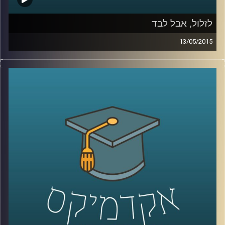
לזלול, אבל לבד
13/05/2015
ליאור זלמנסון עוסק בתרבות הוירטואלית
מהיבטים רבים; באקדמיה הוא כותב דוקטורט
על התמודדותם העסקית של אתרים, ושואל
האם פרסום הוא המודל העסקי היחיד האפשרי?
באמנות הוא מייסד ומוביל את פסטיבל
Print
Screen
בסינמטק חולון, העוסק בהשפעות
המהפכה הדיגיטלית על חיינו, בעיקר דרך
ייצוגים בקולנוע. ליאור מספר על השפעתה של
צפיית הזלילה על קהל הצופים ועל שיחות
המסדרון שלנו, ומשם על הצורך החברתי
בקהילתיות. עוד שוחחנו על מושג הכבדות –
מדוע הפכה הקלילות כה פופולארית, אולי כדאי