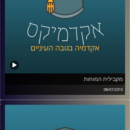
שנים על מעמד המפלגה בכל הנוגע להבדל בין
העדפת כלכלה שוויונית לבין העניין בהגדלת
התוצר
.
קרדיט תמונות:
AudioVersity
מקבילית המוחות
08/07/2015
דוקטור נאוה לויט בנון מנהלת את מכון סגול
למוח ותודעה במרכז הבינתחומי. נאוה מובילה
שיטה חדשנית המשלבת בין פרדיגמות מחקר
המוח והמדעים הקשים לבין מדעי החברה. את