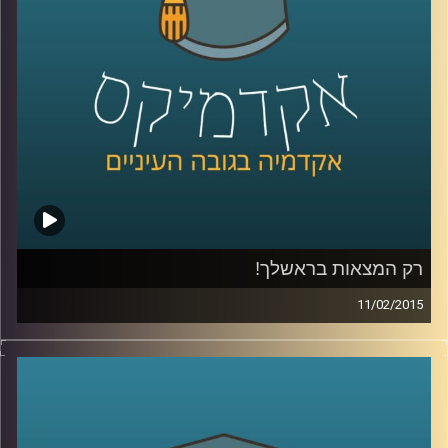
של ירון
.
קרדיט תמונות:
AudioVersity
רק המצאות בראשלך!
11/02/2015
דוקטור נעם למלשטרייך לטר, דיקן ומייסד
ביה"ס לתקשורת במרכז הבינתחומי, מספר
כיצד ההנדסה הביאה אותו אל עולם התקשורת.
כבר במהלך לימודי הדוקטורט פרסם מאמרים