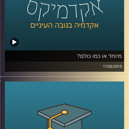
כהכנה לתכנית
.
קרדיט תמונות:
AudioVersity
מיוחד או כמו כולם?
17/02/2015
דוקטור ירון תימור, סגן דיקן ביה"ס למנהל
עסקים, חוקר את התנהגותנו כצרכנים. מה
אנחנו עושים עם מוצר חדש בשוק? התשובה
תלויה בשאלה מה עושים איתו האחרים. מה
לגבי תגובת הצרכנים לשינויים טכנולוגיים? אולי
אנחנו רק חושבים שאנחנו מתקדמים. שיחת
שיווק שזורה באישיותו הפעלתנית והאופטימית