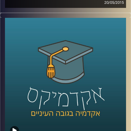
20/05/2015
קשה להאמין עד כמה משפיעים עלינו אמצעי
המדיה הדיגיטליים. דוקטור גלי עינב מאירה את
השינויים בשוק העבודה ובתחום החינוך בעקבות
שינויים אלו. מה עלינו ללמוד כדי לגדול
מתאימים לעולם הדיגיטלי ולשינויים הרבים
והמהירים המתרחשים בו? אילו תכונות כדאי
לשפר ולטפח על מנת להשתלב בשוק העבודה
הנוכחי, שדורש גמישות רבה
?
קרדיט תמונות:
AudioVersity