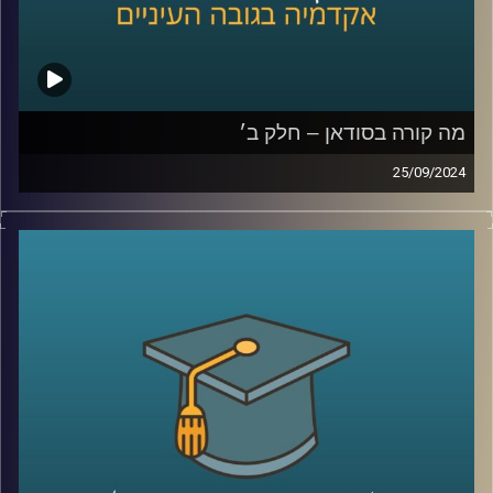
קרדיט תמונות:
AudioVersity
מה קורה בסודאן – חלק ב׳
25/09/2024
אחרי שנים של מלחמות פנימיות עקובות מדם בסודאן, ועם
נפילתו של הדיקטטור קולונל עומר אל בשיר, ששלט במדינה
במשך תקופה ארוכה, הייתה תקווה שהמדינה סוף סוף מתחילה
להשתקם. אלא שהמחלוקת סביב השאלה מי מבין שני הגנרלים
הבכירים יוביל אותה בדרכה החדשה, הציתה שוב קרבות קשים
שקורעים את המדינה המשוסעת מבפנים
אז למה כולם לאחרונה מדברים על סודאן ואיך זה קשור
לאיראן ואלינו ?
כדי לשפוך אור על המצב בסודאן הצטרף אלינו ד"ר חיים קורן,
בית ספר לאודר לממשל, דיפלומטיה ואסטרטגיה, אוניברסיטת