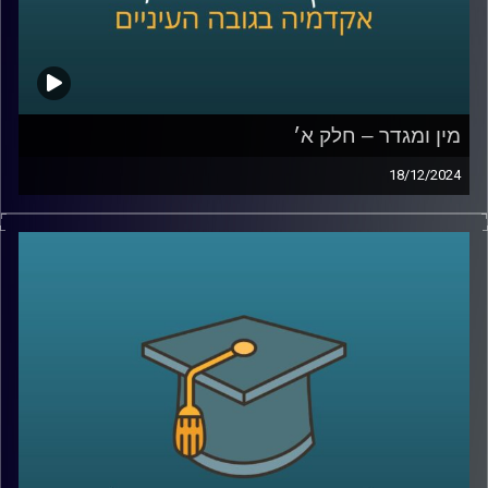
מין ומגדר – חלק א׳
18/12/2024
בפרק הזה נצלול לתחום מרתק שנוגע בכולנו אבל לא תמיד
אנחנו חושבים עליו: כיצד השפעות מגדריות יכולות לעצב את
חוויות ההתפתחות של ילדינו.
אנו עוסקים בהרבה החלטות סביב התנהגותם של ילדים,
מהלבוש ועד לפעילויות שהם בוחרים, אבל האם חשבתם על
כך שהחלטות אלו עשויות גם להשפיע על תחומי העניין
והכישורים שלהם?
בפרק הזה, נארח את פרופסור תמר שגיא מבית הספר ברוך
איבצ׳ר לפסיכולוגיה שתחשוף כיצד מסרים מגדריים, שלעתים
איננו מודעים להם, יכולים לעצב את האופן שבו ילדים תופסים
את עצמם ואת האפשרויות מונחות בפניהם