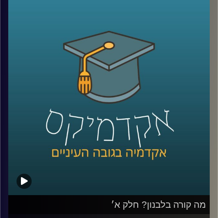
על חיזבאללה, נסראללה, אזרחים שעזבו את לבנון, האם יש
סיכוי לנורמליזציה בעתיד וארגון בשם אל קרץ אל חסן שמגדיר
את עצמו כאגודת צדקה ללא מטרות רווח ומאחסן בתוכו את כל
הפעילות הכלכלית של חיזבאללה
שוב איתנו ד״ר חיים קורן, בית ספר לאודר לממשל, דיפלומטיה
ואסטרטגיה, אוניברסיטת רייכמן.
לשעבר שגריר ישראל הראשון לדרום סודאן ומצרים.
*הפרק הוקלט לפני התעצמות הלחימה אך מאוד רלוונטי כדי
להבין באמת איך הגענו למצב שבו אנחנו היום
קרדיט תמונות:
AudioVersity
מה קורה בלבנון? חלק א׳