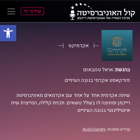
שידור חי
פתח סרגל
ל
ל
תוכן
תפריט
ראשי
ראשי
אקדמיקס
בהגשת:
אראל טננבאום
פודקאסט אקדמי בגובה העיניים.
שיחה אקדמית אחד על אחד עם אקדמאים מאוניברסיטת
רייכמן ומחוצה לו בשלל נושאים. תכנית קלילה, המייצרת שיח
אינטיליגנטי בגובה העיניים.
קרדיט תמונות:
AudioVersity