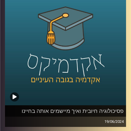
אז כחלק מהמאמצים לספק הזדמנות שווה לתושבי העוטף
להשתלב בהייטק ולחזק את הדרום בתקופה הזו ולמרות
שהענף מתמודד עם ירידה בגיוסי ההון, בית הספר להייטק של
גוגל ואוניברסיטת רייכמן, בשיתוף עם אמדוקס ישראל ועיריית
שדרות, השיקו בימים אלו שלוחה של בית הספר להייטק
בשדרות
אז איתנו כאן היום גלי שחר אפרת, מנכ"לית FORE לימודי חוץ,
הכשרת מנהלים ובית הספר להייטק של Google ואוניברסיטת
רייכמן
FORE:
https://www.fore-runi.com/
בית הספר ללימודי הייטק של אוניברסיטת רייכמן ו-Google:
פסיכולוגיה חיובית ואיך מיישמים אותה בחיינו
https://www.grtech.co.il/
19/06/2024
למלחמה בעזה מחירים מנטלים כבדים על הנפש שלנו ובאופן