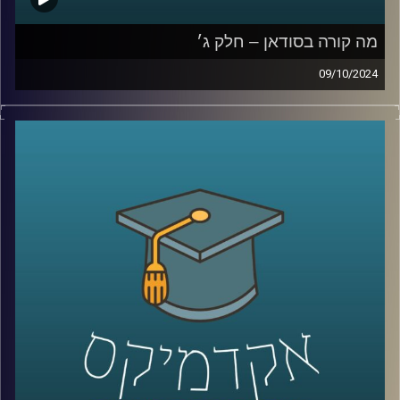
מה קורה בסודאן – חלק ג׳
09/10/2024
המלחמה שנפתחה ב-7 באוקטובר בין ישראל לחמאס לא
נשארה רק בגבולות המדינה, החותים פועלים במצרי באב אל
מנדב בדרום, אנחנו מנהלים מערכה בצפון מול חיזבאללה
והאיראניים פתחו חזית בסוריה ועיראק. אבל מערכה נוספת
שישראלים פחות מכירים, היא המערכה על סודאן, שותפה
נוספת של ישראל להסכמי אברהם. שבימים אלו מבוקשת מכל
עבר מצד אחד האיראנים ורוסיה ומצד שני הציר של ארצות
הברית וישראל
אז מי יזכה בסודאן כבעלת ברית בעתיד הקרוב?
כדי לענות על השאלה הזו הצטרף אלינו היום ד״ר חיים קורן,
בית ספר לאודר לממשל, דיפלומטיה ואסטרטגיה, אוניברסיטת
רייכמן.
לשעבר שגריר ישראל הראשון לדרום סודאן ומצרים.