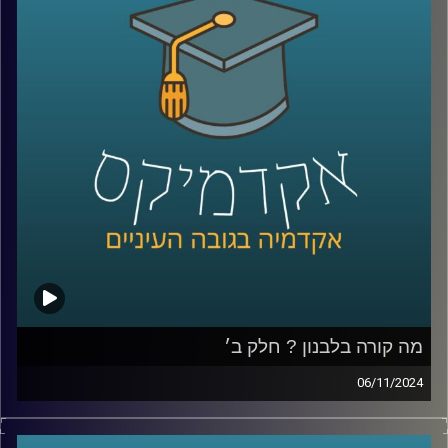
ורבים חשבו שזוהי סופה של הרפורמה, אלא שבימים אלו ניכר
שמנסים לקדמה שובאז מה קורה עם הרפורמה, מה הקואליציה
מנסה להשיג, היתרונות והחסרונות והאם וכיצד בכלל ראוי
לעשות זאת
בסוגיות האלו ויותר נדון היום עם פרופ׳ יניב רוזנאי,פרופ׳ חבר
וסגן הדיקן בבית ספר הארי רדזינר למשפטים, ומנהל משותף
של מרכז רובינשטיין לאתגרים חוקתיים.
קרדיט תמונות:
AudioVersity
מה קורה בלבנון ? חלק ב׳
06/11/2024
בפרק הקודם דיברנו על ההיסטוריה של לבנון, הרכב
האוכלוסייה, הסיבות למשבר והמתיחות איתנו והפרק נדבר יותר