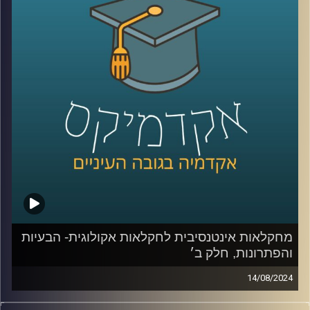
אז על זה ועוד תדבר איתנו היום ד״ר יונת צוובנר, בית ספר
אריסון למנהל עסקים, אוניברסיטת רייכמן.
קרדיט תמונות:
AudioVersity
מחקלאות אינטנסיבית לחקלאות אקולוגית- הבעיות
והפתרונות, חלק ב׳
14/08/2024
בפרק הקודם דיברנו בעיקר על הבעיות שבחקלאות