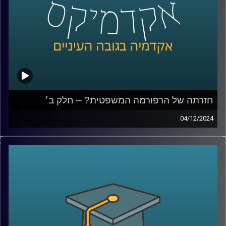
קרדיט תמונות:
AudioVersity
חזרתה של הרפורמה המשפטית? – חלק ב׳
04/12/2024
בפרק הקודם עשינו סדר במושגי היסוד, מה כוללת הרפורמה
המשפטית, מה היא בכלל פסקת ההתגברות, עילת הסבירות,
חוקי יסוד, מה החששות והבעיות שעולות מתוך השינויים האלו
ודיברנו גם על השוואה למדינות שונות, מה קרה בפולין
ובהונגריה ומה נקודות השוני והדמיון בינינו לבינםהיום נדבר
עוד על ביקורת שיפוטית, האם התזמון של פרסום פסק הדין
מפלג את העם?, נדבר על האג והאם מערכת המשפט שלנו
מגינה עלינו, במה כן המבקרים של מערכת המשפט צודקים