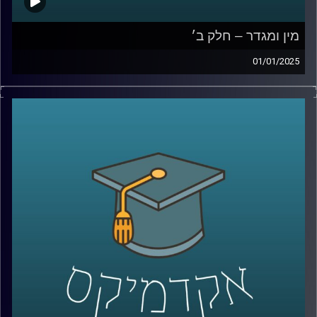
מין ומגדר – חלק ב׳
01/01/2025
לאחר שדיברנו על הסללה מגדרית, ההבדל בין נשים לגברים ,
המוחיים והפיזיים ועל איך הסביבה משפיעה על כל הדבר הזה
בפרק הזה אנחנו נדבר על נשים בשוק העבודה, שילוב נשים
בלוחמה, שוויון בנטל בבית ולאן המחקר על מגדר ילך בשנים
הקרובות?
אז שוב איתנו כאן פרופ תמר שגיא,מבית הספר ברוך איבצר
לפסיכולוגיה באוניברסיטת רייכמן
קרדיט תמונות:
AudioVersity