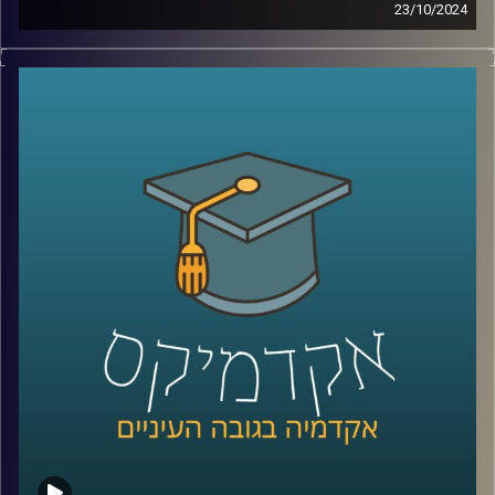
23/10/2024
מה לא נאמר כבר על שכנתנו מצפון לבנון?
אין ספק שיש לנו יחסים צוננים איתה שידעו עליות ומורדות,
והיום אפשר להגיד שלבנון בקריסה כלכלית.
בסוף 2019 פרץ משבר הומניטרי חמור בלבנון, יש כאלו
שמכנים אותו המשבר החמור ביותר בעשורים האחרונים,
למעשה מדובר במשבר משולש – אובדן משילות, משבר כלכלי
ומשבר בריאותי.
בימים אלו אנו נמצאים בלחימה עם לבנון שלא נראתה מזה
שנים, אז מה קורה שם עכשיו? והאם מתישהו נצליח להגיע
לאיזשהי נורמליזציה ?
כדי לדון בדיוק בזה הצטרף אלינו שוב ד״ר חיים קורן, בית ספר
לאודר לממשל, דיפלומטיה ואסטרטגיה, אוניברסיטת רייכמן.
לשעבר שגריר ישראל הראשון לדרום סודאן ומצרים.
*הפרק הוקלט לפני התעצמות הלחימה אך מאוד רלוונטי כדי
להבין באמת איך הגענו למצב שבו אנחנו היום
קרדיט תמונות:
AudioVersity