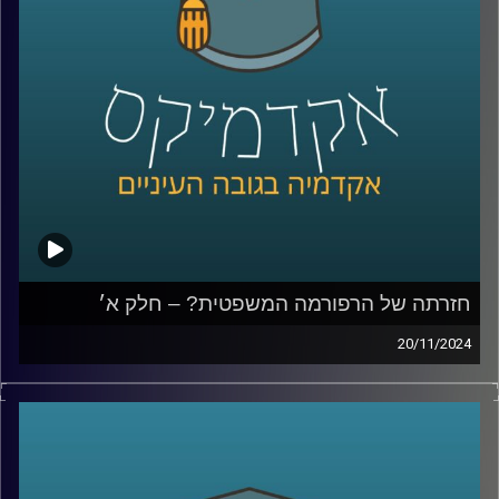
ואיך אפשר לתקן, למה לא מכנסים את הועידה למינוי שופטים,
למה הויכוח והמחאה סחפה כל כך הרבה אנשים ולבסוף נדבר
גם על לימודי משפטים; איך מתמודדים עם כניסת הבינה
המלאכותית והאם כדאי ללמוד משפטים כשהשוק כל כך רווי?
שוב איתנו בחלק ב׳, יניב רוזנאי, פרופ׳ חבר וסגן הדיקן בבית
ספר הארי רדזינר למשפטים, ומנהל משותף של מרכז
רובינשטיין לאתגרים חוקתיים.
קרדיט תמונות:
AudioVersity
חזרתה של הרפורמה המשפטית? – חלק א׳
20/11/2024
למעלה משנה עברה מאז הרפורמה המשפטית של יריב לוין,
שכללה בין היתר, הצעה לחוקק פסקת התגברות ברוב של 61,
שתאפשר לכנסת לחוקק מחדש חוקים שנפסלו בבג"ץ ואת
תיקון הסבירות, שאומר שבית המשפט אינו יכול לדון בסבירות
החלטות של הממשלה או שריה. תיקון הסבירות עבר ובוטל,