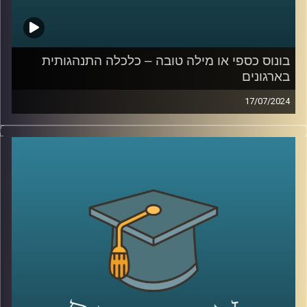
בונוס כספי או מילה טובה – כלכלה התנהגותית
בארגונים
17/07/2024
דמיינו את התרחיש הבא:
אתם בעבודה שלכם עובדים קשה – ופתאום הבוס שלכם
מגיע ונותן לכם בונוס: כסף מזומן או מילה טובה
מה תעדיפו?
ככל הנראה רובכם תופתעו לשמוע שהתשובה היא דווקא לא
כסף מזומן. מהמחקרים, שערך הפסיכולוג ד"ר גיא הוכמן
באוניברסיטת דיוק, עולה כי עובדים אמנם אומרים שהם רוצים
כסף מזומן, אבל מה שהם באמת רוצים זו מילה טובה מהבוס.
המקרה הזה מצטרף לשורה גדולה של מקרים שנחקרו על ידי
הכלכלה ההתנהגותית ונמצא שהתשובה האינטואיטיבית או
ההגיונית היא לא תמיד הנכונה
אז על זה ועוד הצטרף אלינו ד״ר גיא הוכמן, ראש תכנית התואר