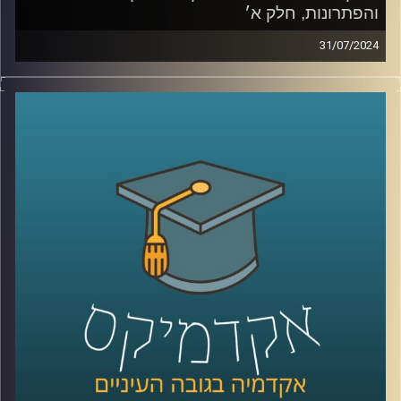
והפתרונות, חלק א׳
31/07/2024
בעשורים הקרובים צפויים שינויים רבים באקלים, דבר המהווה
אתגר לחקלאות ברחבי העולם
שינויים במשקעים, טמפרטורות, מזיקים ועוד יגרמו לשינוי
מהותי בחקלאות.
מאז המאה ה-18 ועד היום בני האדם ניסו להשתלט על הטבע
ובכך הבדיל את עצמינו מהציידים והלקטים של פעם.
התחלנו להשתמש בדישון , הדברה, הנדסה גנטית ועוד,
היום אנחנו יודעים שלא הצלחנו לנצח את הטבע. ומחקרים
מראים שדישון כימי פוגע בעמידות של הצמח, ובנו.
אז מה הפתרון? לחקלאות האקולוגית יש כמה תשובות
וכדי לדון בהן הצטרפה אלינו ד"ר קרני לוטן מרקוס מבית הספר
לקיימות באוניברסיטת רייכמן, חוקרת מערכות לגידול מזון
קרדיט תמונות:
AudioVersity