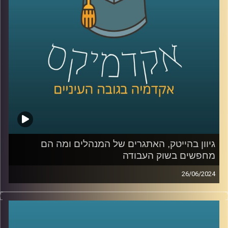
החשמליות, שככל הנראה היה גדל אפילו יותר השנה הסוללות
הן הרכיב היקר ביותר ברכבים חשמליים, וכולם מנסים לייצר
סוללות מהירות בעלות נמוכה יותר שיוכלו להוריד את מחיר
המכוניות.
כדי להבין מה קורה בשוק הזה, אילו חידושים יש ומה האתגרים
הצטרפה אלינו היום ד"ר מיכל וקרט וולקין, משקיעה, ד״ר
בפיזיקה וחומרים, חברת דירקטוריון בחברות ציבוריות
וסטרטאפים ומרצה בתוכנית המצטיינים של בית הספר ליזמות
באוניברסיטת רייכמן
גיוון בהייטק, האתגרים של המנהלים ומה הם
מחפשים בשוק העבודה
קרדיט תמונות:
AudioVersity
26/06/2024
בימים כה קשים של חוסר ודאות יש צורך במנהיגות עסקית,
חברתית וציבורית חזקה וגם צורך בגיוון משמעותי בין היתר
בענף ההייטק שלנו, שרוב הטאלנטים שלו מגיעים מהמרכז
ומאותן אוכלוסיות.