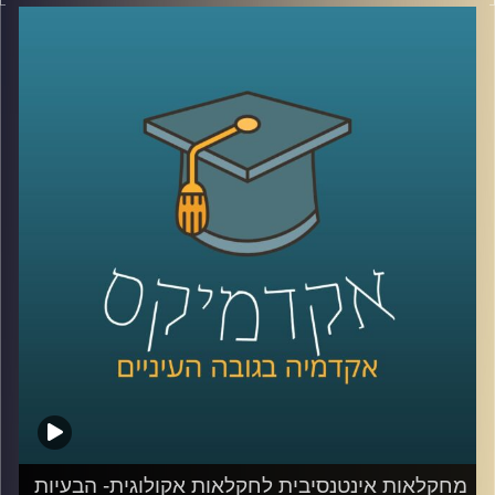
האינטנסיבית, דיברנו על דישון, הדברה ואיך כל זה פוגע במאזן
האקולוגי ולא בריא לנו.
היום נצלול לפתרונות ונעשה סדר במושגים (חקלאות ביו
דינאמית, אורגנית, פוליקולטורית ועוד)
נדבר גם על הנדסה גנטית ומה זה אומר
נעמיק באיך פותרים את הבעיה, איכות המים, השקיה והאם
המעבר לחקלאות אקולוגית תצליח להאכיל את העולם עד
2050?
חלק ב׳ עם ד"ר קרני לוטן מרקוס מבית הספר לקיימות
באוניברסיטת רייכמן, חוקרת מערכות לגידול מזון
קרדיט תמונות:
AudioVersity
מחקלאות אינטנסיבית לחקלאות אקולוגית- הבעיות