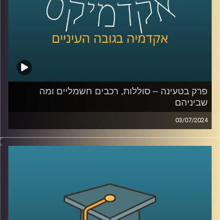
השני בכלכלה התנהגותית באוניברסיטת רייכמן
קרדיט תמונות:
AudioVersity
פרק בטעינה – סוללות, רכבים חשמליים ומה
שביניהם
03/07/2024
שוק הרכבים החשמליים בישראל הולך וגדל.
בשנת 2023 נסגר עם נתח שוק של כמעט 20% רכבים
חשמליים מכלל הרכבים שעלו על הכביש, לעומת 10% בשנת
2022.
עליית המס על רכבים חשמליים שהתרחשה בתחילת 2023 יחד
עם ההשפעה של מלחמת חרבות ברזל האטו את קצב כניסת