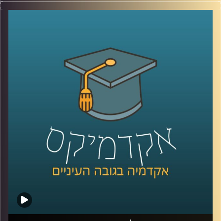
קרדיט תמונות:
AudioVersity
כללי החיים המודרניים הם עמוסים ומלחיצים ובכלל אם
מסתכלים על השנה האחרונה, יש המון מקור לדאגה ולרגשות
שליליים,
אז איך מתמודדים עם כל הדבר הזה? יש ענף בשם פסיכולוגיה
חיובית שעוזר לתת מענה
אז כדי לצלול לתוך הנושא ואיך אנחנו יכולים ליישם את
הפסיכולוגיה החיובית בחיינו, הצטרפה אלינו ד״ר עדית זכאי
אור, מנכ״לית מרכז מיטיב לפסיכולוגיה חיובית באוניברסיטת
רייכמן
קרדיט תמונות:
AudioVersity