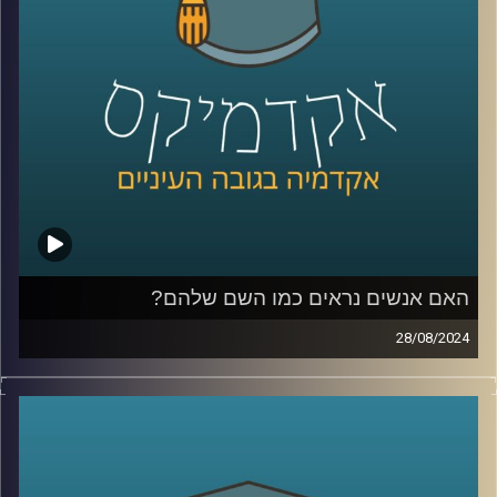
כדי לשפוך אור על המצב בסודאן הצטרף אלינו ד"ר חיים קורן,
בית ספר לאודר לממשל, דיפלומטיה ואסטרטגיה, אוניברסיטת
רייכמן.
לשעבר שגריר ישראל הראשון לדרום סודאן ומצרים.
קרדיט תמונות:
AudioVersity
האם אנשים נראים כמו השם שלהם?
28/08/2024
מה משפיע עלינו יותר? הסביבה או התורשה?
מדובר בויכוח עתיק למדי עם המון דעות ומחקרים לכאן ולכאן.
מחקרה של ד״ר יונת צוובנר, מציג עד כמה חזקה השפעת
הסביבה וההסללה החברתית ומראה כי השפעתה כה גדולה, עד
שהיא יכולה לשנות אפילו את מראה הפנים שלנו.