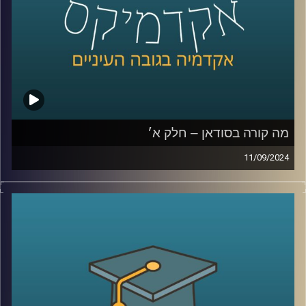
רייכמן.
לשעבר שגריר ישראל הראשון לדרום סודאן ומצרים.
קרדיט תמונות:
AudioVersity
מה קורה בסודאן – חלק א׳
11/09/2024
אחרי שנים של מלחמות פנימיות עקובות מדם בסודאן, ועם
נפילתו של הדיקטטור קולונל עומר אל בשיר, ששלט במדינה
במשך כ- 30 שנה, הייתה תקווה שהמדינה סוף סוף מתחילה
להשתקם. אלא שהמחלוקת סביב השאלה מי מבין שני הגנרלים
הבכירים יוביל אותה בדרכה החדשה, הציתה שוב קרבות קשים
שקורעים את המדינה המפולגת מבפנים
אז למה כולם לאחרונה מדברים על סודאן ואיך זה קשור
לאיראן ואלינו ?