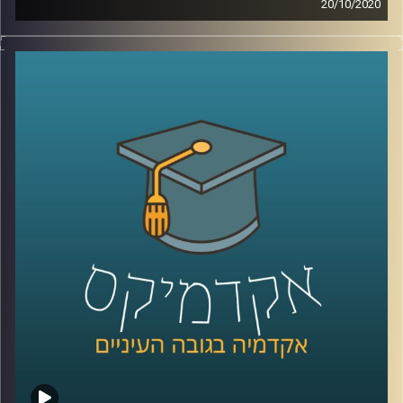
20/10/2020
ד"ר דנה טבת מביה"ס אריסון למנהל עסקים
עבדה במשך שנים רבות בתעשייה בתחומי
המחקר והשיווק, ובדיוק בגלל זה המחקרים שלה
בנושאי שיווק וקמעונאות רלוונטים ביותר, הן
לצרכנים, אך בעיקר לאנשים מהתעשייה
.
כיום, בתור האחראית לתחום הלמידה
ההיברידית בפקולטה למנהל עסקים
באוניברסיטת רייכמן, היא מבינה כמה עולמות
הקמעונאות והלמידה שעוברים טרנספורמציה
ומתאימים את עצמם לעולם האון ליין (לקורונה
שלום), דומים מאי פעם
.
הצטרפו אלינו לשעה בה נדבר על מועדוני