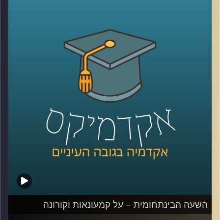
את תחום המשפט החוקתי, הגיע לדבר על
סוגיות נבחרות ממחקריו
.
מוזמנים להצטרף אלינו לשעה מרתקת בה נדבר
על המצב המשפטי בשטחים הכבושים, על
הטשטוש בין הצבא למשטרה, האפלייה של
ערביי ארץ ישראל, והגבלת חופש הביטוי
בישראל בשנים האחרונות בכלל, ובתקופת
הקורונה בפרט
.
קרדיט תמונות:
AudioVersity
השעה הבינתחומית – על קמעונאות וקורונה