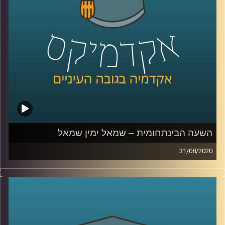
הרגולציה פועלת בזירה המרתקת הזו, וכיצד
מגפת הקורונה מושפעת ומשפיעה על המשפט
והטכנולוגיה
.
קרדיט תמונות:
AudioVersity
השעה הבינתחומית – שמאל ימין שמאל
31/08/2020
ממש כמו יין ויאנג, גם השמאל והימין המנוגדים
האחד מהשני, בעצם משלימים ומרווים האחד
את השני
.
פרופ' גלעד הירשברגר, חוקר פסיכולוגיה