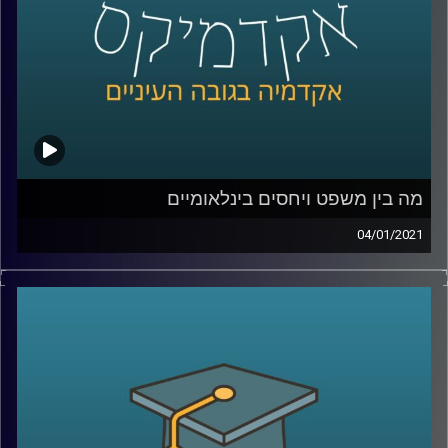
קרדיט תמונות:
AudioVersity
מה בין משפט ויחסים בינלאומיים
04/01/2021
פרופ' אסיף אפרת מביה"ס לאודר לממשל חוקר
היבטים שונים בתחום היחסים הבינלאומיים,
כשברקע שלו נמצא הידע המשפטי שלו
.
איך הוא מחבר בין שני התחומים? מוזמנים
להצטרף לשעה עם פרופ' אפרת, ולשמוע איך