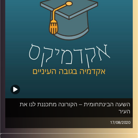
פוליטית מביה"ס ברוך איבצ'ר לפסיכולוגיה
באוניברסיטת רייכמן, מספר על מחקרים שונים
שמראים כי אנחנו חייבים גם ימין וגם שמאל,
ושבעצם גם כל אחד מהצדדים הפוליטיים מבין
את זה
.
קרדיט תמונות:
AudioVersity
השעה הבינתחומית – הקורונה מתכננת לנו את
העיר
17/08/2020
הקורונה מביאה איתה הרבה מאוד הזדמנויות