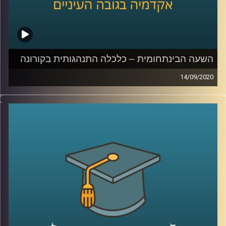
השעה הבינתחומית – כלכלה התנהגותית בקורונה
14/09/2020
איך ניתן לשכנע את הציבור לעטות מסכות?
למה קיים קושי אמיתי לשנות את ההתנהגות
שלנו בזמן המשבר? וכיצד נוכל להפחית את
הצריכה שלנו באינטרנט, בתקופה משונה זו
?
ד"ר גיא הוכמן, ראש התוכנית לתואר שני
בכלכלה התנהגותית בביה"ס טיומקין לכלכלה
ואיבצ'ר לפסיכולוגיה בשעה שכולה מנסה
להסביר לנו – איך אפשר לשנות את ההתנהגות
שלנו בזמן הקורונה
.