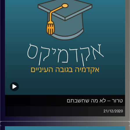
בשביל לגלות תגליות במחקר האבולוציוני
קרדיט תמונות:
AudioVersity
טרור – לא מה שחשבתם
21/12/2020
האם נכון להתסכל על ארגוני טרור רק דרך פיגועי הטרור אותם
הם מבצעים?