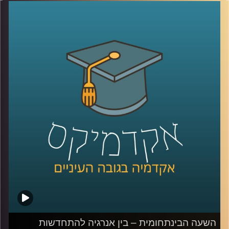
לשינויים ופיתוחים, איך היא עושה זאת בנושא
התכנון העירוני
?
ד"ר רונית דבידוביץ – מרטון, בעלת סטודיו
לתכנון עירוני ואדריכלות תסביר לנו בשעה
הקרובה כיצד הקורונה משפיעה על השימושים
שלנו בבתים, ובמרחב הציבורי מחוצה להם, על
ההתנהלות החדשה של עולם העבודה, הסרת
הגדרות ושיתוף הציבור
קרדיט תמונות:
AudioVersity
השעה הבינתחומית – בין אנרגיה להתחדשות