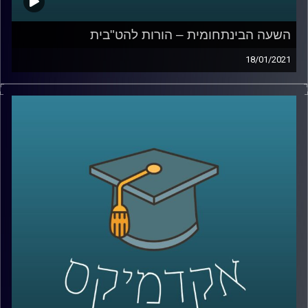
השעה הבינתחומית – הורות להט"בית
18/01/2021
בישראל, מדינה מעודדת ילודה, כולם רוצים
להיות הורים. גם הומואים ולסביות
.
ד"ר גבע שנקמן לכברג פסיכולוג קליני מביה"ס
איבצ'ר לפסיכולוגיה, חוקר היבייים פסיכולוגים
של נטיות מיניות, ומסביר על מחקריו הסוקרים
את הרצון של זוגות הומואים ולסביות להיות
הורים- למה בישראל הרצון אפילו גדול יותר
ממדינות אחרות, כיצד הנבדקים העריכו את
סיכויהם להיות הורים, עד כמה המצב המשפט
בישראל משפיע על הערכת הסיכוי, ומהי