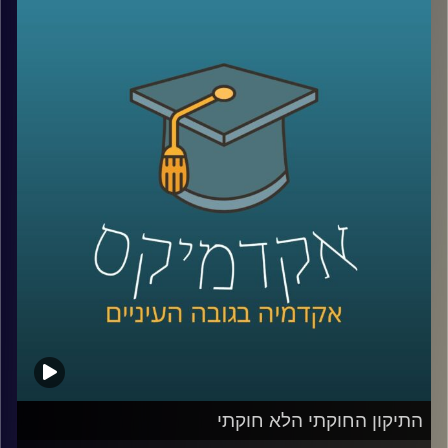
אז זהו שלא.
פרופ' אסף מוגדם, דיקן ביה"ס לאודר לממשל דיפלומטיה
ואסטרטגיה שחוקר טרור, מסביר למה חשוב להבין שפעולות
טרור הן רק חלק מהזויות שיש לדבר עליהן כאשר אנחנו בוחנים
ארגוני טרור, מסביר על ההבדל שבין פעולת טרור וגרילה, ומביא
דוגמאות לרב תחומיות של ארגוני הטרור בעולם כולו
קרדיט תמונות:
AudioVersity
התיקון החוקתי הלא חוקתי