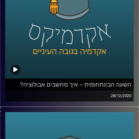
המחקר שלו על סחר בבני אדם והסגרת
עבריינים עושים בדיוק את זה
קרדיט תמונות:
AudioVersity
השעה הבינתחומית – איך מחשבים אבולוציה?
28/12/2020
ביולוגיה חישובית היא תחום מרתק, והשימוש שד"ר אילן גרונאו
עושה במודלים החישוביים במחקריו- נדמים לסרט מדע בדיוני.
מוזמנים להצטרף לשעה שתיקח אותנו לתקופה הפרה
היסטורית, בה נבין עד כמה האדם הנאנדרתלי דומה לנו מבחינה
גנטית, ואיך בדיוק המחקר עושה שימוש במודלים מתמטיים