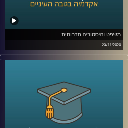
צריכים לקרות במסגרת המשפט הפלילי
.
קרדיט תמונות:
AudioVersity
משפט והיסטוריה תרבותית
23/11/2020
במסע מרתק אל המאה ה-19 ותחילתה של
המאה ה-20, מציגה לנו ד"ר ענת רוזנברג
מביה"ס רדזינר למשפטים באוניברסיטת ריימן
כיצד השינויים התרבותיים באותה התקופה
השפיעו על עולם המשפט, וגם את צידו השני
של המטבע- האופן שבו המשפט השפיע על
התרבות
.
את הדוגמאות מביאה ד"ר רוזנברג שחוקרת