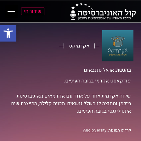
שידור חי
פתח סרגל
ל
ל
תוכן
תפריט
ראשי
ראשי
אקדמיקס
בהגשת:
אראל טננבאום
פודקאסט אקדמי בגובה העיניים.
שיחה אקדמית אחד על אחד עם אקדמאים מאוניברסיטת
רייכמן ומחוצה לו בשלל נושאים. תכנית קלילה, המייצרת שיח
אינטיליגנטי בגובה העיניים.
קרדיט תמונות:
AudioVersity