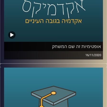
היסטוריה תרבותית במשפט, דרך 2 מחקרים.
בראשון היא מסבירה על האופן שבו מושג החוזה
בא לידי ביטוי בספרות האנגלית של המאה
ה-19, ובשני מביאה את הסיפור של פרסום
ההמונים בבריטניה, שהתחיל באמצע המאה
ה-19, ומסתיים בתחילת מלחמת העולם
הראשונה
.
אופטימיות זה שם המשחק
16/11/2020
קרדיט תמונות:
AudioVersity
ככל שבשגרה נושא הפסיכולוגיה הקלינית הוא
מרתק אך עדיין לא נמצא בשיח היומיומי שלנו,
כעת בזמן השגרה המשברית שלנו- הוא מרתק
והדיון אודותיו הוא הכרחי
.
פרופ' ענת ברונשטיין-קלומק, ראשת התוכנית
לפסיכולוגיה קלינית בביה"ס ברוך איבצ'ר
לפסיכולוגיה, מסבירה על מחלות ומצבים