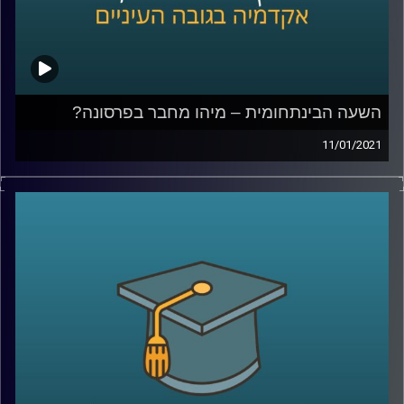
השפעת הסטיגמה בהקשר של הרצון להפוך
להורים
?
קרדיט תמונות:
AudioVersity
השעה הבינתחומית – מיהו מחבר בפרסונה?
11/01/2021
מהי פרסונה? למי מגיע ה"קרדיט" בהקשר של פרסום של
דמות? ומה התיאוריות בעזרתן ניתן לבחון שאלות אלה?
עו"ד מירה מולדאור, סטודנטית לתואר שני במסלול של
משפטים, טכנולוגיה וחדשנות עסקית בהנחייתו של סגן הדיקן
ביה"ס למשפטים פרופ' ליאור זמר, חקרה במסגרת התזה שלה
בדיוק את השאלות האלה.
מוזמנים לשעה בה נבחן את כל השאלות הללו (ועוד רבות
אחרות), תוך מתן דוגמאות מעולם התרבות