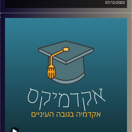
07/12/2020
יחסי ביהמ"ש העליון והפוליטיקאים, וסוגיות
בדבר הסמכות שלו לבטל ולהתערב בחקיקת
יסוד שנעשית על ידי הפרלמנט, הם נושאים
לדיון בכל העולם, אבל מרגיש שבתקופה
האחרונה במדינתנו הקטנה והדמוקרטיה
הצעירה – ישראל, הסוגיות הללו בוערות עוד
יותר
.
פרופ' יניב רוזנאי, חוקר משפט חוקתי ומשפט
חוקתי השוואתי מביה"ס הארי רדזינר למשפטים
באוניברסיטת ריימן, חקר את אחת הדוקטרינות
המעניינות ביותר בהקשר לכל הסוגיות הנ"ל
(וסוגיות נוספות ומסקרנות) – דוקטרינת "התיקון
החוקתי הלא חוקתי
".