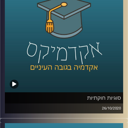
שונים, תוך שמירה על הסביבה הטבעית שלנו
.
זה הרבה יותר מההגדרה הזו, ובשביל להבין את
העולם המדהים של התחום אתם מוזמנים
להאזין לתוכנית בה מתארח ד"ר תומר פישמן
מביה"ס לקיימות באוניברסיטת ריימן, אקולוג
תעשייתי, שמסביר על הדרך האקדמית שעבר,
ונותן דוגמאות מהחיים על המקומות שבהם
אקולוגים תעשייתים תורמים את הידע שלהם
לשיפור החיים של כולנו
.
קרדיט תמונות:
AudioVersity
סוגיות חוקתיות
26/10/2020
ד"ר אדם שנער, מרצה בכיר וחוקר בביה"ס
רדזינר למשפטים באוניברסיטת רייכמן, חוקר