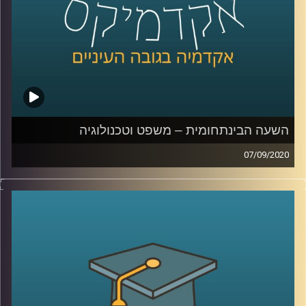
קרדיט תמונות:
AudioVersity
השעה הבינתחומית – משפט וטכנולוגיה
07/09/2020
כמו חתול ועכבר, ככה גם בזירה הטכנולוגית;
המשפט והטכנולוגיה תמיד ירדפו האחת אחר
השנייה
.
הצטרפו לשעה יחד עם ד"ר אביב גאון, חוקר
משפט וטכנולוגיה מביה"ס רדזינר למשפטים
מאוניברסיטת רייכמן, בה הוא יסביר על היחסים
המתוחים בין שני התחומים הללו, כיצד