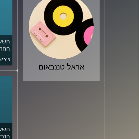
השעה
ההתג
/2019
אראל טננבאום
השעה
הנתו