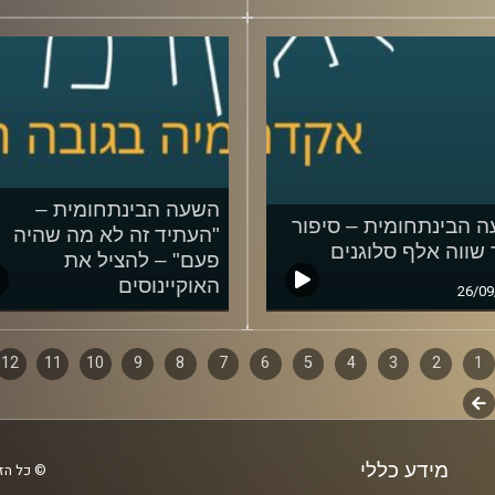
השעה הבינתחומית –
 הבינתחומית – סיפור
"העתיד זה לא מה שהיה
שווה אלף סלוגנים
פעם" – להציל את
האוקיינוסים
26/09
12/09/2018
1
ף
2
3
4
5
6
7
8
9
10
11
12
לשלב
ם
הבא
מידע כללי
© כל הזכ