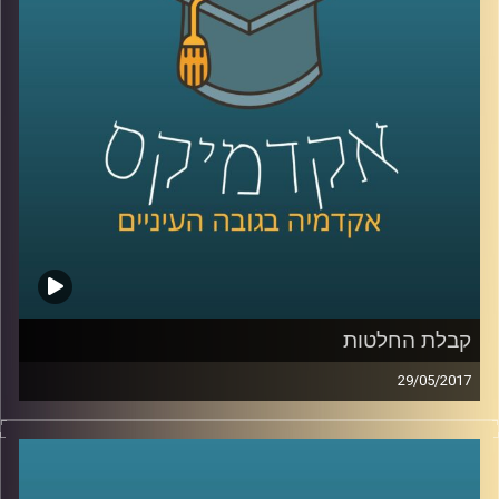
איזה חלק יש לאזרחי המדינה הפעילים
באינסטגרם לתהליך הזה ומה הקשר של כל זה
לאל ג'זירה
.
קרדיט תמונות:
AudioVersity
קבלת החלטות
29/05/2017
מה הקשר בין ליטוף נשי בכתף לכסף שלנו? ובין
מטפס הרים למהמר כפייתי? ד"ר הדס אראל
עומדת על תהליכי קבלת ההחלטות שלנו,