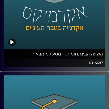
קרדיט תמונות:
AudioVersity
השעה הבינתחומית – מסע למומבאיי
16/11/2017
היא אחת מהערים הגדולות ביותר בעולם
ושוכנים בה בערבוביה עוני מחפיר ועושר קיצוני,
יופי וכיעור. ד"ר נתי מרום, תמר עקוב ואמה
פסוואני שבו מסיור במומבאיי ונותנים הצצה
לאתגרים האדירים בפניהם ניצבת העיר, לקשיי
התחבורה והדיור ולסיפורים האנושיים המרגשים