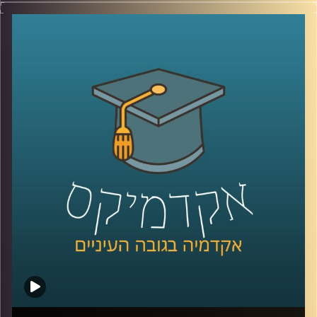
האם פני העיר הם רק חזות ויזואלית או שמא
הם משקפים את פני החברה? האם באמצעות
תכנון עירוני ניתן להנציח פערים חברתיים או
לחילופין לצמצם אותם? ד"ר נתי מרום מעניק
נקודת מבט חברתית אודות עולם התכנון העירוני
בין תל אביב למומבאיי. כמו כן, עם אילו סוגיות
עלינו להתמודד בהקשר זה בעודנו נמצאים
בעיצומו של תהליך העיור ההיסטורי, בו רוב בני
האדם על פני כדור הארץ גרים בערים ומגמה זו
רק הולכת וגדלה
?
קרדיט תמונות:
AudioVersity