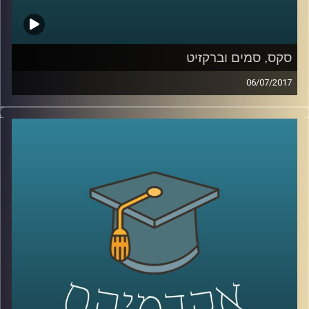
סקס, סמים וברקזיט
06/07/2017
מדוע צעירי שנות השישים כל כך זעמו על דור
ההורים ולאן הם ניתבו את הזעם הזה? פרופסור
עודד היילברונר מסביר מה עמד ברקע הרוח
הצעירה שנשבה באותם שנים, משווה בין
הפופולריות של פינק פלויד לעומת מרי פופינס
וגם עומד על הקשר של כל זה לברקזיט
.
קרדיט תמונות:
AudioVersity