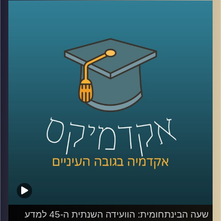
הטרור בעוד בקבוצות אחרות יתריעו מפני
ההתחממות הגלובלית? מהם המרכיבים
שגורמים לנו לראות איומים מסוימים כמוחשיים
ובמקביל להפחית מחומרתם של איומים
אחרים? פרופסור גלעד הירשברגר מבית הספר
לפסיכולוגיה מנתח באמצעות מודל ייחודי את
תפיסות האיומים השונות בקרב קבוצות פוליטיות
שונות באוכלוסיה ומסביר כיצד זכרון קולקטיבי
משפיע על התמודדות בשעות משבר
קרדיט תמונות:
AudioVersity
שעה הבינתחומית: הוועידה השנתית ה-45 למדע