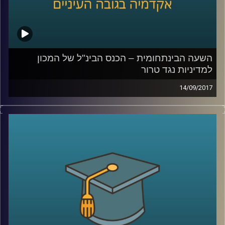
השעה הבינתחומית – הכנס הבינ"ל של המכון
למדיניות נגד טרור
14/09/2017
תכנית מיוחדת מהכנס הבינלאומי של המכון
למדיניות נגד טרור עם מאיר ג'בנדפר שמסביר
ממה באמת צריך לחשוש כשמדברים על אירן
ושאול שי, על מלחמת הגושים המתנהלת
במזרח התיכון
.
קרדיט תמונות:
AudioVersity