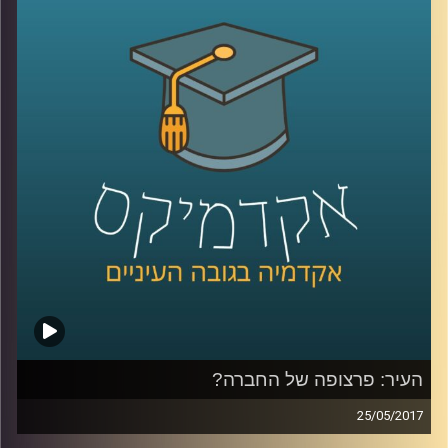
מסבירה למה אנחנו כל כך שונאים להפסיד וגם
למה לאחר שתדעו את כל זה, ברגע האמת,
כנראה שהמניפולציה הבאה תצליח לעבוד
עליכם
.
קרדיט תמונות:
AudioVersity
העיר: פרצופה של החברה?
25/05/2017