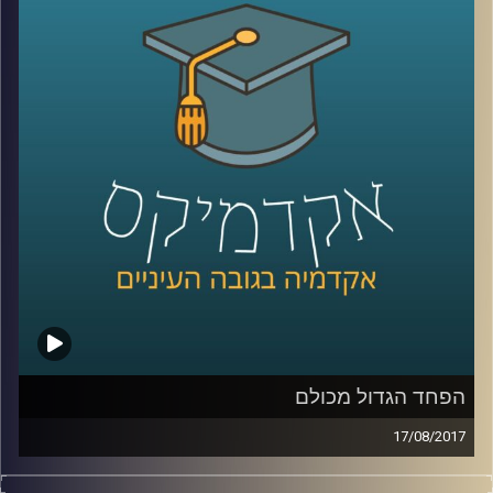
עירן הלפרין בוחן את המציאות הכואבת של
חיינו דרך עולם הרגשות. מהם הרגשות
הדומיננטיים בסכסוך ומהם המשפיעים ביותר?
כיצד חברה מצליחה בכל זאת לשמור על שפיות
קולקטיבית בסכסוך ארוך טווח וכיצד ניתן לחולל
שינוי חברתי ופוליטי באמצעות שיח רגשי
?
קרדיט תמונות:
AudioVersity
הפחד הגדול מכולם
17/08/2017
מדוע יש קבוצות באוכלוסיה שידגישו את איום