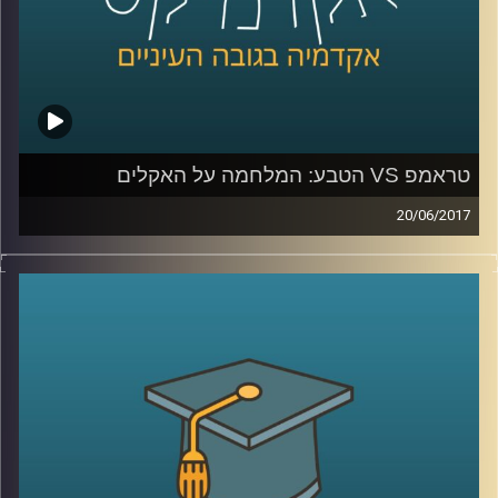
טראמפ VS הטבע: המלחמה על האקלים
20/06/2017
לאחרונה הודיע נשיא ארה"ב דונלד טראמפ, כי
הוא מתכוון לפרוש מהסכם האקלים שנחתם
בפריז. מה בדיוק החליטו שם ומה המשמעויות
של כל זה לגבינו? פרופסור יואב יאיר, דיקן בית
הספר לקיימות, מפרט על ההסכם ההיסטורי
ועומד על הסיבות האפשריות שבגינן נשיא
המעצמה החזקה בעולם קורא תיגר על הבנות
שהוסכמו על ידי כמעט 200 מדינות
.