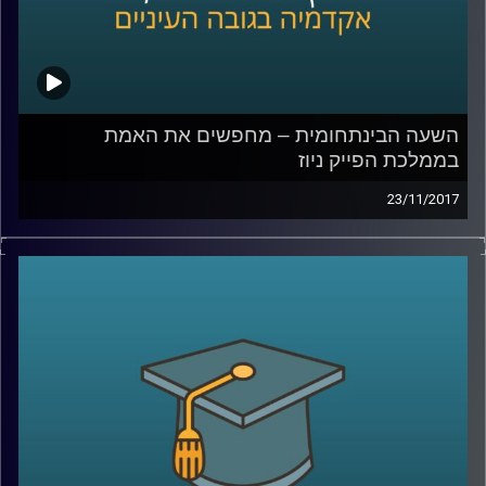
השעה הבינתחומית – מחפשים את האמת
בממלכת הפייק ניוז
23/11/2017
בחודש דצמבר 2016 יצא מביתו צעיר אמריקני
חמוש לכיוון פיצרייה בוושינגטון, במטרה לשחרר
את הילדים שנכלאו שם על ידי רשת ההברחות
של הילרי קלינטון. נשמע מופרך? זו אחת
התוצאות של כמויות הפייק ניוז שמציפות את
הרשת בשנים האחרונות. ד"ר צחי חייט עומד על
היקף התופעה, על האתגרים שהיא מציבה ועל
הרצון האנושי, שעדיין קיים, לתוכן אותנטי