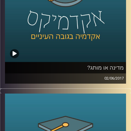
קרדיט תמונות:
AudioVersity
מדינה או מותג?
02/06/2017
דמיינו ראש ממשלה יושב במשרד פרסום וחושב
על לוגו וסלוגן למדינה שלו, נשמע מוזר? ד"ר טל
עזרן מסביר מדוע התהליך הזה כבר נמצא
בעיצומו במדינות רבות בעולם ומה בכל זאת
ההבדלים בין מיתוג עסקי למיתוג מדינה. כמו כן,