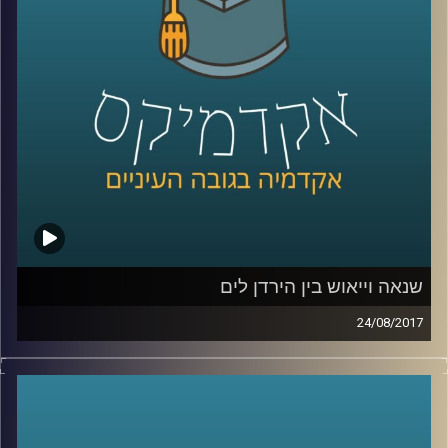
קרדיט תמונות:
AudioVersity
שנאה וייאוש בין הירדן לים
24/08/2017
מעבר להבטחות היסטוריות, לאמונה בצדקת
הדרך ולהתחמשות מתמדת, בסכסוך
הישראלי-פלסטיני המתמשך והעקוב מדם
מעורב בעיקר רגש והרבה מאוד רגש. פרופסור