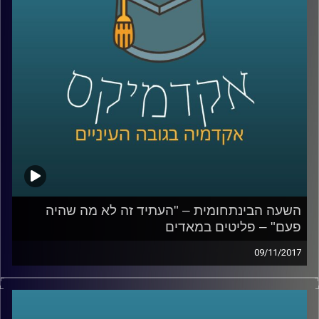
קרדיט תמונות:
AudioVersity
השעה הבינתחומית – "העתיד זה לא מה שהיה
פעם" – פליטים במאדים
09/11/2017
לא רחוק היום שבו בכדור הארץ לא יהיו מספיק
משאבים לתמוך באוכלוסייה ועקב משברים