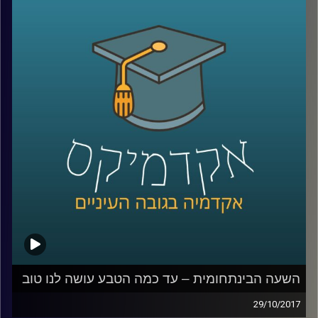
סביבתיים מיליונים ייאלצו לנדוד מבתיהם
למקומות חלופיים. פרופסור יואב יאיר על
פתרונות ההגירה האלטרנטיביים שהאנושות
תהיה חייבת לספק: אז היכן ניתן לקיים חיים
אנושיים מחוץ לכדור הארץ? במה זה כרוך?
וכמה אנו רחוקים מהיום שזה יקרה? | הפרק
הראשון בסדרת "העתיד זה לא מה שהיה פעם
"
קרדיט תמונות:
AudioVersity
השעה הבינתחומית – עד כמה הטבע עושה לנו טוב
29/10/2017