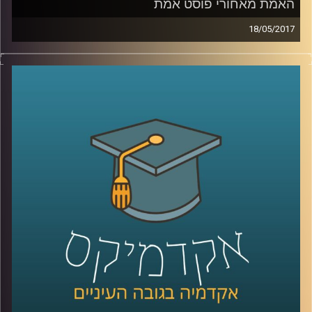
האמת מאחורי פוסט אמת
18/05/2017
מה מהות השיח הציבורי והתקשורתי בעידן בו
מושגים כמו פוסט אמת ועובדות אלטרנטיביות
שגורות בפי ההמון? האם ניתן לנהל שיח על
אמיתות בעידן כזה? ד"ר ערן גוטר עומד על
מהותו של השיח הלוגי, על הקרקע לצמיחת
מושגים אלו ועל הסיבות להתפוררות הלוגיקה
בשיח הציבורי. כמו כן מה משמעותה של
רטוריקה באופן שבו אנו מגבשים דעות ותפיסות
עולם והאם היא בהכרח פחות רציונלית מצורת
החשיבה הלוגית
?
קרדיט תמונות:
AudioVersity