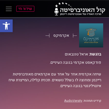
שידור חי
פתח סרגל
ל
ל
תוכן
תפריט
ראשי
ראשי
אקדמיקס
בהגשת:
אראל טננבאום
פודקאסט אקדמי בגובה העיניים.
שיחה אקדמית אחד על אחד עם אקדמאים מאוניברסיטת
רייכמן ומחוצה לו בשלל נושאים. תכנית קלילה, המייצרת שיח
אינטיליגנטי בגובה העיניים.
קרדיט תמונות:
AudioVersity