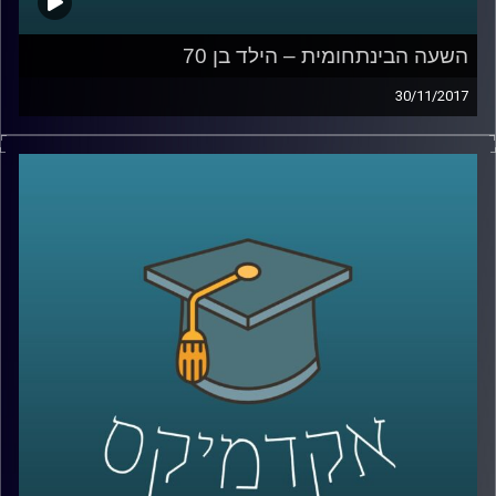
השעה הבינתחומית – הילד בן 70
30/11/2017
בין המהפכות שמטלטלות את העולם בעשורים
האחרונים יש אחת שקטה וכמעט לא מדוברת
שנוגעת בחיים של כל אחד ואחת מאתנו –
המהפכה הדמוגרפית. ד"ר הדס אראל מתארת
את האתגרים האדירים שמציבה בפנינו העלייה
המסחררת בתוחלת החיים, מסבירה כיצד רובוט
שחותך סלט יכול להביע אמפטיה והאם כבר
נולד הילד שיגיע לגיל 150
?
קרדיט תמונות:
AudioVersity