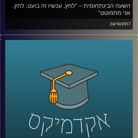
השעה הבינתחומית – "לחץ, עכשיו זה בועט, לחץ,
אני מתמוטט"
24/10/2017
כיצד מנגנון הסטרס שומר עלינו ומתי הוא
מתחיל לסכן אותנו? ד"ר נועה אלבלדה עומדת
על המרכיבים שבגינם הסטרס הפך לכל כך
דומיננטי באורח החיים המערבי ומסבירה למה
לזברות אין אולקוס
קרדיט תמונות:
AudioVersity