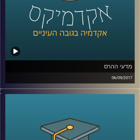
מדעי ההרס
06/09/2017
כשרוחות מלחמה מנשבות מכיוון צפון קוריאה
ומנהיגי העולם מתקוטטים ביניהם על עוצמה,
שליטה וכוח, ד"ר עופר ישראלי מתאר את
המציאות דרך תאוריה מסודרת ומסביר למה
אילוצי ההיסטוריה חזקים אפילו יותר מטראמפ,
פוטין וקים ג'ונג און