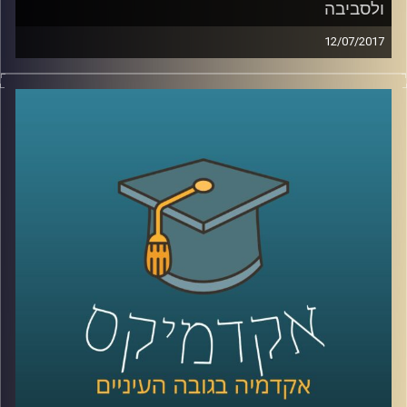
ולסביבה
12/07/2017
תכנית מיוחדת של "השעה הבינתחומית" – ציקי
ישי מביא את כל הקולות הכי חמים ומעניינים
מהיום השני לועידה
.
קרדיט תמונות:
AudioVersity