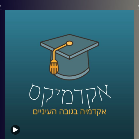
בטן גב מול הים, ישיבה מול נוף מדברי עוצר
נשימה או אפילו סתם טיול בפארק העירוני
יכולים להרגיע אותנו, לעזור לנו להשתחרר
ולגרום למחשבות שלנו להיות ממוקדות יותר.
ד"ר נועה אלבלדה מתארת את הקשר שבין
יציאה לטבע לבין פעילות המוח האנושי וכיצד
התובנות הללו מיושמות במקומות שונים בעולם
קרדיט תמונות:
AudioVersity