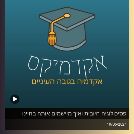
אז כחלק מהמאמצים לספק הזדמנות שווה לתושבי העוטף
להשתלב בהייטק ולחזק את הדרום בתקופה הזו ולמרות
שהענף מתמודד עם ירידה בגיוסי ההון, בית הספר להייטק של
גוגל ואוניברסיטת רייכמן, בשיתוף עם אמדוקס ישראל ועיריית
שדרות, השיקו בימים אלו שלוחה של בית הספר להייטק
בשדרות
אז איתנו כאן היום גלי שחר אפרת, מנכ"לית FORE לימודי חוץ,
הכשרת מנהלים ובית הספר להייטק של Google ואוניברסיטת
רייכמן
FORE:
https://www.fore-runi.com/
בית הספר ללימודי הייטק של אוניברסיטת רייכמן ו-Google:
פסיכולוגיה חיובית ואיך מיישמים אותה בחיינו
https://www.grtech.co.il/
19/06/2024
למלחמה בעזה מחירים מנטלים כבדים על הנפש שלנו ובאופן