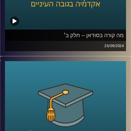
קרדיט תמונות:
AudioVersity
מה קורה בסודאן – חלק ב׳
25/09/2024
אחרי שנים של מלחמות פנימיות עקובות מדם בסודאן, ועם
נפילתו של הדיקטטור קולונל עומר אל בשיר, ששלט במדינה
במשך תקופה ארוכה, הייתה תקווה שהמדינה סוף סוף מתחילה
להשתקם. אלא שהמחלוקת סביב השאלה מי מבין שני הגנרלים
הבכירים יוביל אותה בדרכה החדשה, הציתה שוב קרבות קשים
שקורעים את המדינה המשוסעת מבפנים
אז למה כולם לאחרונה מדברים על סודאן ואיך זה קשור
לאיראן ואלינו ?
כדי לשפוך אור על המצב בסודאן הצטרף אלינו ד"ר חיים קורן,
בית ספר לאודר לממשל, דיפלומטיה ואסטרטגיה, אוניברסיטת