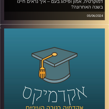
דמוקרטיה, אמון ופילוג בעם – איך נראים חיינו
בשנה האחרונה?
05/06/2024
דמוקרטיה, אמון ופילוג בעם – איך נראים חיינו בשנה
האחרונה?
מאז השביעי באוקטובר הדברים כאן השתנו.
אנשים מדברים או על ירידה מהארץ, או על חובתנו להישאר.
האם אנחנו בסכנה קיומית, איך הפילוג בעם משפיע עלינו,
ואיך כל זה מתקשר לדמוקרטיה, חופש הביטוי, אמון במוסדות
המדינה וליחס לאוכלוסיות כמו הערבים בישראל?
על כל השאלות האלו ועל הרבה יותר עונה סקר "המכון לחירות
ואחריות" של אוניברסיטת רייכמן.
בפרק זה מצטרף אלינו פרופ' אסיף אפרת, ראש תוכנית התואר