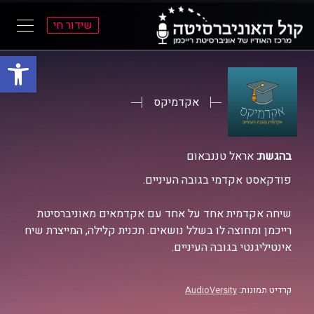
שידור חי
פתח סרגל
ל
ל
תוכן
תפריט
ראשי
ראשי
אקדמיקס
בהגשת:
אראל טננבאום
פודקאסט אקדמי בגובה העיניים.
שיחה אקדמית אחד על אחד עם אקדמאים מאוניברסיטת
רייכמן ומחוצה לו בשלל נושאים. תכנית קלילה, המייצרת שיח
אינטיליגנטי בגובה העיניים.
קרדיט תמונות:
AudioVersity