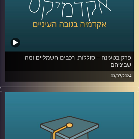
השני בכלכלה התנהגותית באוניברסיטת רייכמן
קרדיט תמונות:
AudioVersity
פרק בטעינה – סוללות, רכבים חשמליים ומה
שביניהם
03/07/2024
שוק הרכבים החשמליים בישראל הולך וגדל.
בשנת 2023 נסגר עם נתח שוק של כמעט 20% רכבים
חשמליים מכלל הרכבים שעלו על הכביש, לעומת 10% בשנת
2022.
עליית המס על רכבים חשמליים שהתרחשה בתחילת 2023 יחד
עם ההשפעה של מלחמת חרבות ברזל האטו את קצב כניסת