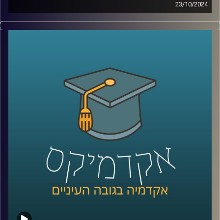
23/10/2024
מה לא נאמר כבר על שכנתנו מצפון לבנון?
אין ספק שיש לנו יחסים צוננים איתה שידעו עליות ומורדות,
והיום אפשר להגיד שלבנון בקריסה כלכלית.
בסוף 2019 פרץ משבר הומניטרי חמור בלבנון, יש כאלו
שמכנים אותו המשבר החמור ביותר בעשורים האחרונים,
למעשה מדובר במשבר משולש – אובדן משילות, משבר כלכלי
ומשבר בריאותי.
בימים אלו אנו נמצאים בלחימה עם לבנון שלא נראתה מזה
שנים, אז מה קורה שם עכשיו? והאם מתישהו נצליח להגיע
לאיזשהי נורמליזציה ?
כדי לדון בדיוק בזה הצטרף אלינו שוב ד״ר חיים קורן, בית ספר
לאודר לממשל, דיפלומטיה ואסטרטגיה, אוניברסיטת רייכמן.
לשעבר שגריר ישראל הראשון לדרום סודאן ומצרים.
*הפרק הוקלט לפני התעצמות הלחימה אך מאוד רלוונטי כדי
להבין באמת איך הגענו למצב שבו אנחנו היום
קרדיט תמונות:
AudioVersity