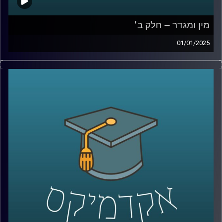
מין ומגדר – חלק ב׳
01/01/2025
לאחר שדיברנו על הסללה מגדרית, ההבדל בין נשים לגברים ,
המוחיים והפיזיים ועל איך הסביבה משפיעה על כל הדבר הזה
בפרק הזה אנחנו נדבר על נשים בשוק העבודה, שילוב נשים
בלוחמה, שוויון בנטל בבית ולאן המחקר על מגדר ילך בשנים
הקרובות?
אז שוב איתנו כאן פרופ תמר שגיא,מבית הספר ברוך איבצר
לפסיכולוגיה באוניברסיטת רייכמן
קרדיט תמונות:
AudioVersity