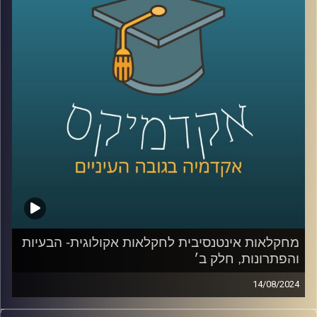
אז על זה ועוד תדבר איתנו היום ד״ר יונת צוובנר, בית ספר
אריסון למנהל עסקים, אוניברסיטת רייכמן.
קרדיט תמונות:
AudioVersity
מחקלאות אינטנסיבית לחקלאות אקולוגית- הבעיות
והפתרונות, חלק ב׳
14/08/2024
בפרק הקודם דיברנו בעיקר על הבעיות שבחקלאות