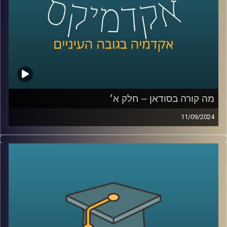
רייכמן.
לשעבר שגריר ישראל הראשון לדרום סודאן ומצרים.
קרדיט תמונות:
AudioVersity
מה קורה בסודאן – חלק א׳
11/09/2024
אחרי שנים של מלחמות פנימיות עקובות מדם בסודאן, ועם
נפילתו של הדיקטטור קולונל עומר אל בשיר, ששלט במדינה
במשך כ- 30 שנה, הייתה תקווה שהמדינה סוף סוף מתחילה
להשתקם. אלא שהמחלוקת סביב השאלה מי מבין שני הגנרלים
הבכירים יוביל אותה בדרכה החדשה, הציתה שוב קרבות קשים
שקורעים את המדינה המפולגת מבפנים
אז למה כולם לאחרונה מדברים על סודאן ואיך זה קשור
לאיראן ואלינו ?