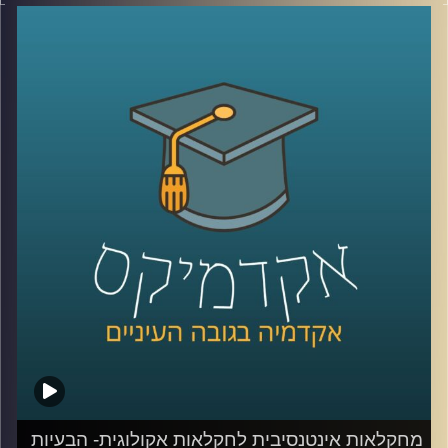
האינטנסיבית, דיברנו על דישון, הדברה ואיך כל זה פוגע במאזן
האקולוגי ולא בריא לנו.
היום נצלול לפתרונות ונעשה סדר במושגים (חקלאות ביו
דינאמית, אורגנית, פוליקולטורית ועוד)
נדבר גם על הנדסה גנטית ומה זה אומר
נעמיק באיך פותרים את הבעיה, איכות המים, השקיה והאם
המעבר לחקלאות אקולוגית תצליח להאכיל את העולם עד
2050?
חלק ב׳ עם ד"ר קרני לוטן מרקוס מבית הספר לקיימות
באוניברסיטת רייכמן, חוקרת מערכות לגידול מזון
קרדיט תמונות:
AudioVersity
מחקלאות אינטנסיבית לחקלאות אקולוגית- הבעיות