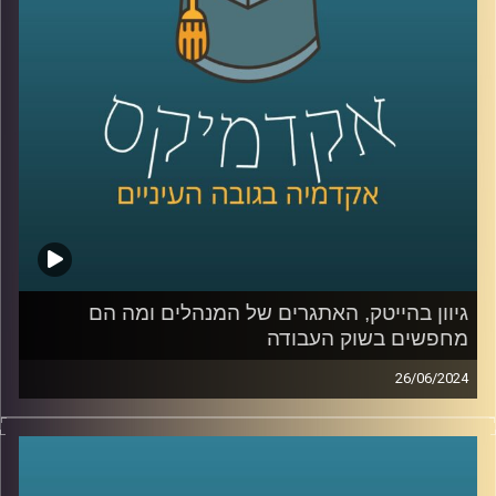
החשמליות, שככל הנראה היה גדל אפילו יותר השנה הסוללות
הן הרכיב היקר ביותר ברכבים חשמליים, וכולם מנסים לייצר
סוללות מהירות בעלות נמוכה יותר שיוכלו להוריד את מחיר
המכוניות.
כדי להבין מה קורה בשוק הזה, אילו חידושים יש ומה האתגרים
הצטרפה אלינו היום ד"ר מיכל וקרט וולקין, משקיעה, ד״ר
בפיזיקה וחומרים, חברת דירקטוריון בחברות ציבוריות
וסטרטאפים ומרצה בתוכנית המצטיינים של בית הספר ליזמות
באוניברסיטת רייכמן
גיוון בהייטק, האתגרים של המנהלים ומה הם
מחפשים בשוק העבודה
קרדיט תמונות:
AudioVersity
26/06/2024
בימים כה קשים של חוסר ודאות יש צורך במנהיגות עסקית,
חברתית וציבורית חזקה וגם צורך בגיוון משמעותי בין היתר
בענף ההייטק שלנו, שרוב הטאלנטים שלו מגיעים מהמרכז
ומאותן אוכלוסיות.