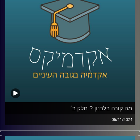
ורבים חשבו שזוהי סופה של הרפורמה, אלא שבימים אלו ניכר
שמנסים לקדמה שובאז מה קורה עם הרפורמה, מה הקואליציה
מנסה להשיג, היתרונות והחסרונות והאם וכיצד בכלל ראוי
לעשות זאת
בסוגיות האלו ויותר נדון היום עם פרופ׳ יניב רוזנאי,פרופ׳ חבר
וסגן הדיקן בבית ספר הארי רדזינר למשפטים, ומנהל משותף
של מרכז רובינשטיין לאתגרים חוקתיים.
קרדיט תמונות:
AudioVersity
מה קורה בלבנון ? חלק ב׳
06/11/2024
בפרק הקודם דיברנו על ההיסטוריה של לבנון, הרכב
האוכלוסייה, הסיבות למשבר והמתיחות איתנו והפרק נדבר יותר