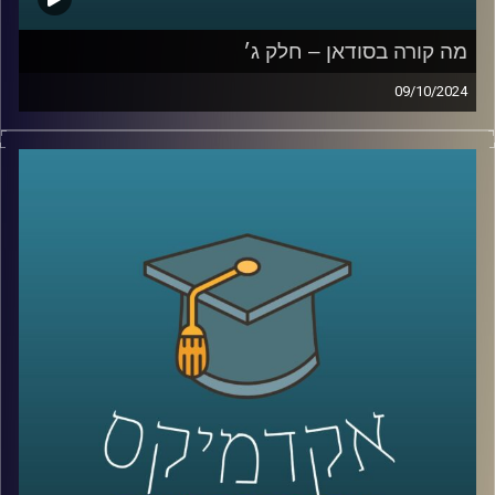
מה קורה בסודאן – חלק ג׳
09/10/2024
המלחמה שנפתחה ב-7 באוקטובר בין ישראל לחמאס לא
נשארה רק בגבולות המדינה, החותים פועלים במצרי באב אל
מנדב בדרום, אנחנו מנהלים מערכה בצפון מול חיזבאללה
והאיראניים פתחו חזית בסוריה ועיראק. אבל מערכה נוספת
שישראלים פחות מכירים, היא המערכה על סודאן, שותפה
נוספת של ישראל להסכמי אברהם. שבימים אלו מבוקשת מכל
עבר מצד אחד האיראנים ורוסיה ומצד שני הציר של ארצות
הברית וישראל
אז מי יזכה בסודאן כבעלת ברית בעתיד הקרוב?
כדי לענות על השאלה הזו הצטרף אלינו היום ד״ר חיים קורן,
בית ספר לאודר לממשל, דיפלומטיה ואסטרטגיה, אוניברסיטת
רייכמן.
לשעבר שגריר ישראל הראשון לדרום סודאן ומצרים.