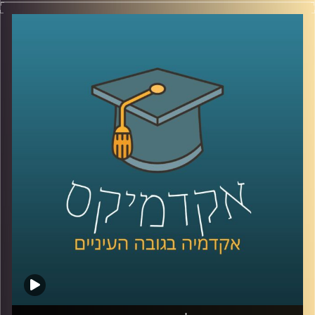
קרדיט תמונות:
AudioVersity
כללי החיים המודרניים הם עמוסים ומלחיצים ובכלל אם
מסתכלים על השנה האחרונה, יש המון מקור לדאגה ולרגשות
שליליים,
אז איך מתמודדים עם כל הדבר הזה? יש ענף בשם פסיכולוגיה
חיובית שעוזר לתת מענה
אז כדי לצלול לתוך הנושא ואיך אנחנו יכולים ליישם את
הפסיכולוגיה החיובית בחיינו, הצטרפה אלינו ד״ר עדית זכאי
אור, מנכ״לית מרכז מיטיב לפסיכולוגיה חיובית באוניברסיטת
רייכמן
קרדיט תמונות:
AudioVersity