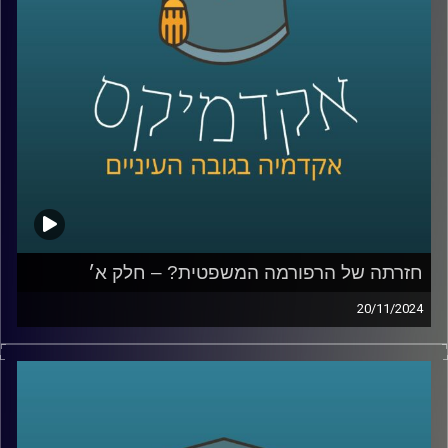
ואיך אפשר לתקן, למה לא מכנסים את הועידה למינוי שופטים,
למה הויכוח והמחאה סחפה כל כך הרבה אנשים ולבסוף נדבר
גם על לימודי משפטים; איך מתמודדים עם כניסת הבינה
המלאכותית והאם כדאי ללמוד משפטים כשהשוק כל כך רווי?
שוב איתנו בחלק ב׳, יניב רוזנאי, פרופ׳ חבר וסגן הדיקן בבית
ספר הארי רדזינר למשפטים, ומנהל משותף של מרכז
רובינשטיין לאתגרים חוקתיים.
קרדיט תמונות:
AudioVersity
חזרתה של הרפורמה המשפטית? – חלק א׳
20/11/2024
למעלה משנה עברה מאז הרפורמה המשפטית של יריב לוין,
שכללה בין היתר, הצעה לחוקק פסקת התגברות ברוב של 61,
שתאפשר לכנסת לחוקק מחדש חוקים שנפסלו בבג"ץ ואת
תיקון הסבירות, שאומר שבית המשפט אינו יכול לדון בסבירות
החלטות של הממשלה או שריה. תיקון הסבירות עבר ובוטל,