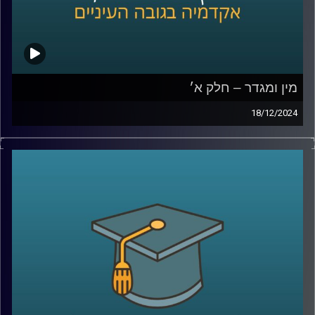
מין ומגדר – חלק א׳
18/12/2024
בפרק הזה נצלול לתחום מרתק שנוגע בכולנו אבל לא תמיד
אנחנו חושבים עליו: כיצד השפעות מגדריות יכולות לעצב את
חוויות ההתפתחות של ילדינו.
אנו עוסקים בהרבה החלטות סביב התנהגותם של ילדים,
מהלבוש ועד לפעילויות שהם בוחרים, אבל האם חשבתם על
כך שהחלטות אלו עשויות גם להשפיע על תחומי העניין
והכישורים שלהם?
בפרק הזה, נארח את פרופסור תמר שגיא מבית הספר ברוך
איבצ׳ר לפסיכולוגיה שתחשוף כיצד מסרים מגדריים, שלעתים
איננו מודעים להם, יכולים לעצב את האופן שבו ילדים תופסים
את עצמם ואת האפשרויות מונחות בפניהם