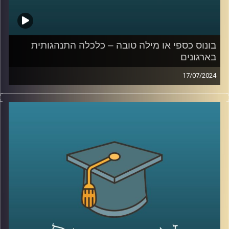
בונוס כספי או מילה טובה – כלכלה התנהגותית
בארגונים
17/07/2024
דמיינו את התרחיש הבא:
אתם בעבודה שלכם עובדים קשה – ופתאום הבוס שלכם
מגיע ונותן לכם בונוס: כסף מזומן או מילה טובה
מה תעדיפו?
ככל הנראה רובכם תופתעו לשמוע שהתשובה היא דווקא לא
כסף מזומן. מהמחקרים, שערך הפסיכולוג ד"ר גיא הוכמן
באוניברסיטת דיוק, עולה כי עובדים אמנם אומרים שהם רוצים
כסף מזומן, אבל מה שהם באמת רוצים זו מילה טובה מהבוס.
המקרה הזה מצטרף לשורה גדולה של מקרים שנחקרו על ידי
הכלכלה ההתנהגותית ונמצא שהתשובה האינטואיטיבית או
ההגיונית היא לא תמיד הנכונה
אז על זה ועוד הצטרף אלינו ד״ר גיא הוכמן, ראש תכנית התואר