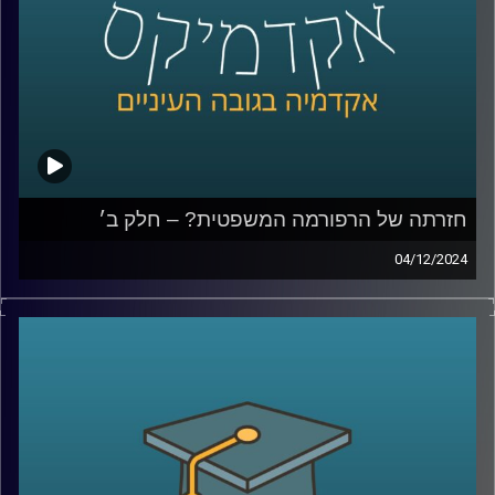
קרדיט תמונות:
AudioVersity
חזרתה של הרפורמה המשפטית? – חלק ב׳
04/12/2024
בפרק הקודם עשינו סדר במושגי היסוד, מה כוללת הרפורמה
המשפטית, מה היא בכלל פסקת ההתגברות, עילת הסבירות,
חוקי יסוד, מה החששות והבעיות שעולות מתוך השינויים האלו
ודיברנו גם על השוואה למדינות שונות, מה קרה בפולין
ובהונגריה ומה נקודות השוני והדמיון בינינו לבינםהיום נדבר
עוד על ביקורת שיפוטית, האם התזמון של פרסום פסק הדין
מפלג את העם?, נדבר על האג והאם מערכת המשפט שלנו
מגינה עלינו, במה כן המבקרים של מערכת המשפט צודקים