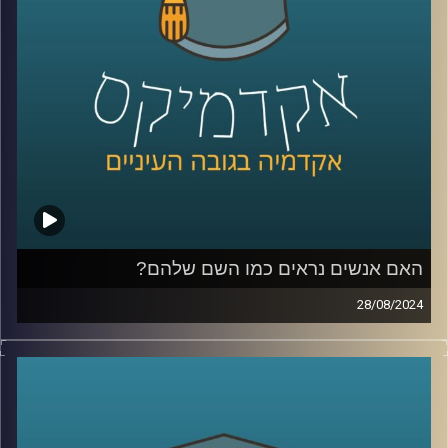
כדי לשפוך אור על המצב בסודאן הצטרף אלינו ד"ר חיים קורן,
בית ספר לאודר לממשל, דיפלומטיה ואסטרטגיה, אוניברסיטת
רייכמן.
לשעבר שגריר ישראל הראשון לדרום סודאן ומצרים.
קרדיט תמונות:
AudioVersity
האם אנשים נראים כמו השם שלהם?
28/08/2024
מה משפיע עלינו יותר? הסביבה או התורשה?
מדובר בויכוח עתיק למדי עם המון דעות ומחקרים לכאן ולכאן.
מחקרה של ד״ר יונת צוובנר, מציג עד כמה חזקה השפעת
הסביבה וההסללה החברתית ומראה כי השפעתה כה גדולה, עד
שהיא יכולה לשנות אפילו את מראה הפנים שלנו.