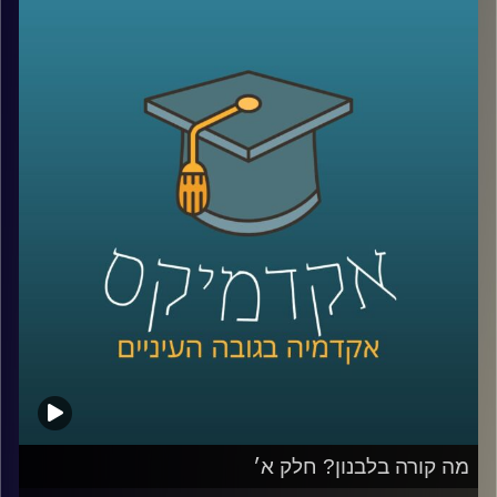
על חיזבאללה, נסראללה, אזרחים שעזבו את לבנון, האם יש
סיכוי לנורמליזציה בעתיד וארגון בשם אל קרץ אל חסן שמגדיר
את עצמו כאגודת צדקה ללא מטרות רווח ומאחסן בתוכו את כל
הפעילות הכלכלית של חיזבאללה
שוב איתנו ד״ר חיים קורן, בית ספר לאודר לממשל, דיפלומטיה
ואסטרטגיה, אוניברסיטת רייכמן.
לשעבר שגריר ישראל הראשון לדרום סודאן ומצרים.
*הפרק הוקלט לפני התעצמות הלחימה אך מאוד רלוונטי כדי
להבין באמת איך הגענו למצב שבו אנחנו היום
קרדיט תמונות:
AudioVersity
מה קורה בלבנון? חלק א׳