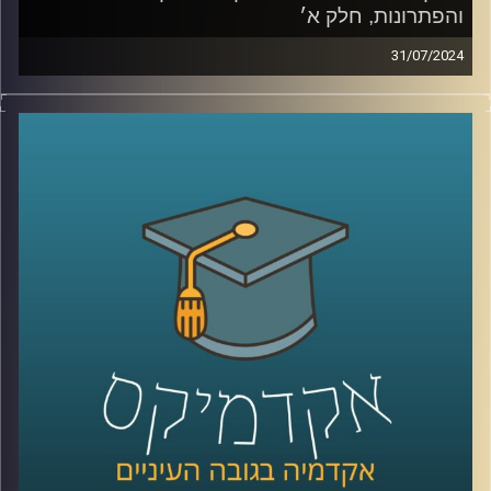
והפתרונות, חלק א׳
31/07/2024
בעשורים הקרובים צפויים שינויים רבים באקלים, דבר המהווה
אתגר לחקלאות ברחבי העולם
שינויים במשקעים, טמפרטורות, מזיקים ועוד יגרמו לשינוי
מהותי בחקלאות.
מאז המאה ה-18 ועד היום בני האדם ניסו להשתלט על הטבע
ובכך הבדיל את עצמינו מהציידים והלקטים של פעם.
התחלנו להשתמש בדישון , הדברה, הנדסה גנטית ועוד,
היום אנחנו יודעים שלא הצלחנו לנצח את הטבע. ומחקרים
מראים שדישון כימי פוגע בעמידות של הצמח, ובנו.
אז מה הפתרון? לחקלאות האקולוגית יש כמה תשובות
וכדי לדון בהן הצטרפה אלינו ד"ר קרני לוטן מרקוס מבית הספר
לקיימות באוניברסיטת רייכמן, חוקרת מערכות לגידול מזון
קרדיט תמונות:
AudioVersity