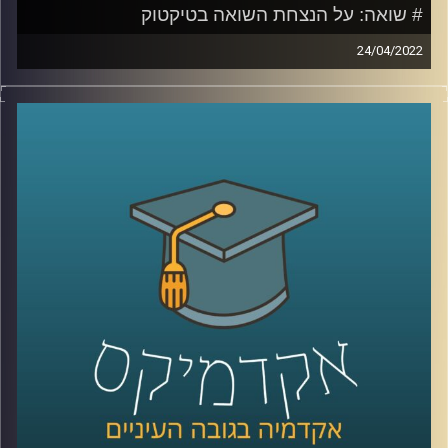
# שואה: על הנצחת השואה בטיקטוק
24/04/2022
סרטונים בטיקטוק בהם נערות מחופשות לקורבנות שואה או
תמונות זוועה ממחנות ריכוז והשמדה המלוות בשיר פופ קיצבי
יגרמו לרובנו רתיעה. עם זאת, מה שגורם לרוב האנשים לאי
נוחות זה בדיוק מה שמושך את תום דיבון, מרצה וחוקר בבית
הספר סמי עופר לתקשורת באוניברסיטת רייכמן ובמחלקה
לתקשורת באוניברסיטה העברית.
אז איך מנציחים את השואה בטיקטוק ולמה זה לא בהכרח דבר
שלילי להשתמש בפלטפורמה הזאת להנצחת השואה. האזינו
לשיחה שקיימתי עם תום דיבון.
קרדיט תמונות:
AudioVersity