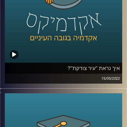
לשיחה על הורות גאה –
לחצו כאן
לשיחה על אתגרים ייחודיים ללהטב"קים –
לחצו כאן
קרדיט תמונות:
AudioVersity
איך נראת "עיר צודקת"?
15/05/2022
בקיץ 2011 מאות אלפי אזרחים יצאו לרחובות ודרשו "צדק".
מה זה אומר צדק חברתי, צדק עירוני או צדק סביבתי? האם יש
קשר בין קשר חברתי לסביבה? ואיך נראית "עיר צודקת"?
האזינו לחלק השני של השיחה שקיימתי עם ד"ר תמיר אביב,