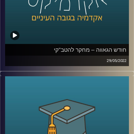
לשיחה על מחקר להטב"קי –
לחצו כאן
לשיחה על אתגרים ייחודיים ללהטב"קים –
לחצו כאן
קרדיט תמונות:
AudioVersity
חודש הגאווה – מחקר להטב"קי
29/05/2022
בשבוע הבא יתחיל חודש יוני הידוע גם בשנים האחרונות
כחודש הגאווה. תל אביב תתמלא דגלים בצבעי הקשת כאשר
השיא של החודש יחשב מצעד הגאווה המיוחל.
היום בתכנית יתארח ד"ר גבע שנקמן פיכולוג קליני ראש
מעבדת LGBTQ+ Psychology שבבית הספר לפסיכולוגיה על
שם ברוך איבצ'ר, כאן באוניברסיטת ריכמן ויחד נבין מהו בכלל
מחקר להטב"קי.