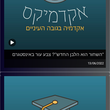
לשיחה על הסיבות שבגללן אין להאמין לפוליטיקאים –
לחצו
כאן
קרדיט תמונות:
AudioVersity
"השחור הוא הלבן החדש"? צבע עור באינסטגרם
13/06/2022
בעידן בו אנו נמדדים על ידי כמות הלייקים והעוקבים חשוב
לתעד את הפעילות שאנחנו עושות ועושים ולהציג אותה
בקפידה, ואם צריך גם ללטש איזו נקודה או להוסיף פילטר
שיהפוך אותנו ליפים יותר. כאשר ענבר מיכלזון דרורי, חוקרת
ומרצה על סוציולוגיה דיגיטלית תרבות ובני נוער באינסטגרם
בבר אילן ואצלנו בחטיבת דאטה ממשל ודמוקרטיה שאלה
נערות ונערים באיזה פילטרים הם משתמשים היא נדהמה לגלות