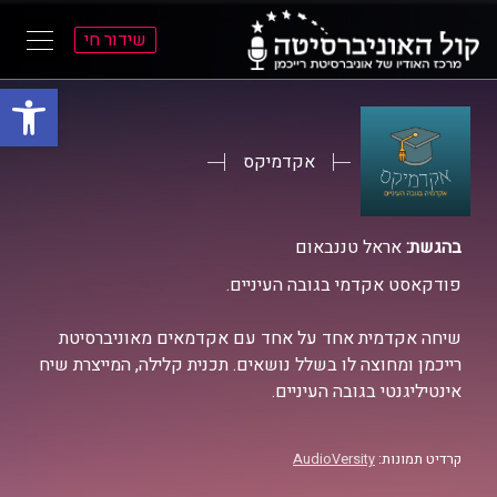
שידור חי
פתח סרגל
ל
ל
תוכן
תפריט
ראשי
ראשי
אקדמיקס
בהגשת:
אראל טננבאום
פודקאסט אקדמי בגובה העיניים.
שיחה אקדמית אחד על אחד עם אקדמאים מאוניברסיטת
רייכמן ומחוצה לו בשלל נושאים. תכנית קלילה, המייצרת שיח
אינטיליגנטי בגובה העיניים.
קרדיט תמונות:
AudioVersity