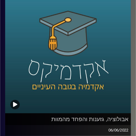
של הדרכון מנתב"ג, תיכוניסטים יצטלמו מהגב רצים לים עם
גלשן ביד כאילו בלי ידיעתם ומסיבות בריכה, יציאה עם חברים
או ארוחות במסעדה יצולמו כדי להבהיר לכולם
שהמצולמים בעלי חיי חברה עשירים. אבל מה קורה כאשר
המצב הכלכלי לא מאפשר לטוס לחו"ל, להיות בחוגים פוטוגנים
או לצאת למסעדות לעיתים קרובות ואפילו השכונה או חצר
הבית לא מספיק יפים כדי להצטלם בהם (ובטח שלא כוללים
בריכה).
בפרק הזה ענבר מיכלזון דרורי, חוקרת ומרצה על סוציולוגיה
דיגיטלית תרבות ובני נוער באינסטגרם בבר אילן ואצלנו בחטיבת
דאטה ממשל ודמוקרטיה על הפערים בין האינסטגרם של
נערות ונערים ממעמד נמוך לעומת כאלו ממעמד כלכלי גבוה,
איך מציגים חיים יפים בתוך מציאות שאינה פוטוגנית ומה זה אי
שוויון בנכסים דיגיטאליים.
אבולוציה, גזענות והפחד מהמוות
06/06/2022