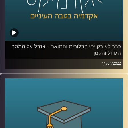
כבר לא רק יפי הבלורית והתואר – צה"ל על המסך
הגדול והקטן
11/04/2022
בשבוע שעבר זכתה הסדרה "שעת אפס" בפרס הסדרה הטובה
ביותר בפסטיבל קאן. הסדרה מציגה את הלוחמים בצה"ל באור
מאוד שונה מזה בו הוצגו בערב בסרטי העבר כמו "הוא הלך
בשדות".
בפרק זה ד"ר מיכל שביט, חוקרת של יחסי הצבא והחברה
הישראלית, תדבר על השינוי באופן הצגת צה"ל בתרבות
הפופולארית.