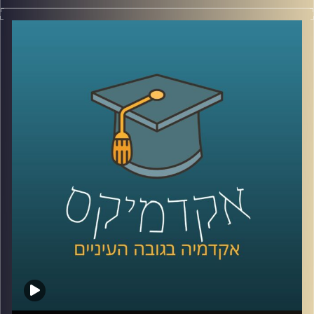
בשנת 2016 סטודנטים במרכז הבינתחומי (היום אוניברסיטת
רייכמן) הקימו במסגרת לימודיהם את "תוכנית שורשים". מטרת
התוכנית היא שילוב פצועי צה”ל הנמצאים בשלבים השונים של
תהליך השיקום בעולם האקדמיה והקניית מיומנויות למידה
בסיסיות.
הסטודנטים שהקימו את התכנית כבר מזמן הפכו לבוגרים אך
התכנית ממשיכה לפעול בניהול של מרכז לאה ונפתלי
בן-יהודה לנגישות וטיפוח כישורי למידה באוניברסיטת רייכמן
ומידי שנה משלבת עשרה פצועי צה"ל בקורסים אקדמיים
לבחירתם תוך ליווי צמוד וסבסוד מלא.
בפרק הזה של אקדמיקס התארחו שלושה לספר על התכנית:
נתנאל שגב, בוגר התכנית, עמית איילון, חונכת בתכנית ורייצ'ל
טומס, מנהלת מרכז לאה ונפתלי בן-יהודה לנגישות וטיפוח
כישורי למידה.
קרדיט תמונות:
AudioVersity