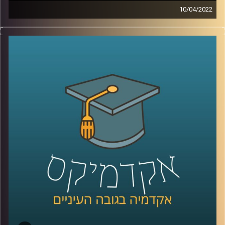
10/04/2022
דמיינו שהייתם יכולים לקבל כלי נגינה שבחיים לא ראיתם ותוך
5 דקות כבר לדעת איך לנגן בו שירים. עכשיו אתם יכולים
להפסיק לדמיין כי ישנם כלי נגינה חכמים – פרסונאליים
שבהם זה ממש אפשרי. רוצים לדעת איך זה עובד? האזינו
לשיחה עם ד"ר רויטל הולנדר מבית הספר ליזמות כאן
באוניברסיטת רייכמן.
לשיחה עם ד"ר רויטל הולנדר על יזמות מוזיקאלית –
לחצו כאן
לשיחה עם ד"ר רויטל הולנדר על מחשבים שמלחינים מוזיקה
בלחיצת כפתור –
לחצו כאן
קרדיט תמונות:
AudioVersity