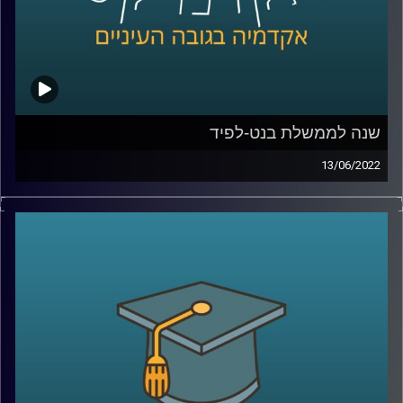
קרדיט תמונות:
AudioVersity
שנה לממשלת בנט-לפיד
13/06/2022
ממש היום לפני שנה הושבעה ממשלת ישראל ה-36 בראשות
נפתלי בנט עם יאיר לפיד כראש ממשלה חליפי. הממשלה
הזאת חוותה לא מעט תלתלות ויש שיגידו שהיכולת שלה
למשול מוטל בספק. בתכנית הזאת התארח ד"ר מעוז רוזנטל
מרצה בכיר בבית הספר לאודר לממשל לדבר על משילות,
הפלונטר הפוליטי בוא אנחנו נמצאים ועל שיטת הממשל
הישראלית.