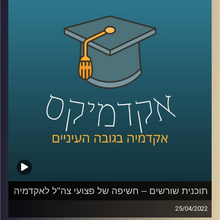
האזינו לשיחה שקיימתי עם ד"ר תמיר אביב, מתכנן עירוני ומרצה
בבית הספר לקיימות כאן באוניברסיטת רייכמן.
לשיחה על צדק עירוני –
לחצו כאן
קרדיט תמונות:
AudioVersity
תוכנית שורשים – חשיפה של פצועי צה"ל לאקדמיה
25/04/2022