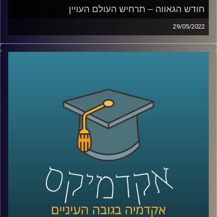
חודש הגאווה – תרחיש העולם העויין
29/05/2022
ששכיחות הדיכאון בקרב ילדים להטב"קים גדולה פי ארבעה
והם נוטים לחוש דיכאון כבר מגיל 10, משום שהם מרגישים
שונים מחבריהם. איך זה נראה בשטח, מה אפשר לעשות ואיך
מווסתים אמירות שיכולות להשפיע על המצב הנפשי של
להטב"קים?
האזינו לחלק השלישי של השיחה עם ד"ר גבע שנקמן מרצה
וחוקר בבית הספר לפסיכולוגיה כאן באוניברסיטת רייכמן וראש
מעבדת LGBTQ+ Psychology.
לשיחה על מחקר להטב"קי –
לחצו כאן
לשיחה על הורות גאה –
לחצו כאן