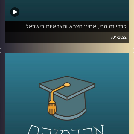
קרבי זה הכי, אחי? הצבא והצבאיות בישראל
11/04/2022
האם עדיין "קרבי זה הכי אחי" או שמא "הטובים לסייבר? וגם,
מה העתיד של מודל צבא העם?
האזינו לשיחה שקיימתי עם ד"ר מיכל שביט, חוקרת של יחסי
הצבא והחברה הישראלית בבית הספר לאודר לממשל.
לשיחה על יחסי הצבא והתקשורת הישראלית –
לחצו כאן
לשיחה על היצג צה"ל בקולנוע וסדרות –
לחצו כאן
קרדיט תמונות:
AudioVersity