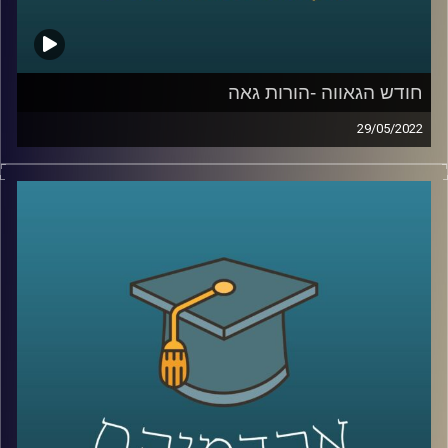
קרדיט תמונות:
AudioVersity
חודש הגאווה -הורות גאה
29/05/2022
השנה הוחלט סוף סוף במדינת ישראל שזוגות גברים יוכלו
להביא ילדים באמצעות פנדקאות במדינת ישראל, לאחר שנים
של הפלייה ממוסדת.
כמובן שהמהלך הוביל תגובות עזות אבל לידיעת המתנגדים,
חשוב להבהיר שילדים להורים גאים לא סובלים מבעיות
התנהגותיות יותר מילדים להורים הטרוסקסואליים ואפילו פחות.
האזינו לחלק השני של השיחה עם ד"ר גבע שנקמן מרצה
וחוקר בבית הספר לפסיכולוגיה כאן באוניברסיטת רייכמן וראש
מעבדת LGBTQ+ Psychology.