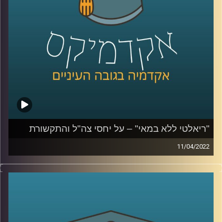
לשיחה על יחסי צה"ל והתקשורת הישראלית –
לחצו כאן
בצבא והצבאיות בישראל –
לחצו כאן
קרדיט תמונות:
AudioVersity
"ריאלטי ללא במאי" – על יחסי צה"ל והתקשורת
11/04/2022
בסוף השבוע שעבר נרצחו שלושה בני אדם בפיגוע ברחוב
דיזינגוף בתל אביב. המחבל נמלט והמרדף אחריו ברחובות תל
אביב סוקר מקרוב. קרוב מידי. בפרק הזה התארחה ד"ר מיכל
שביט מבית הספר לאודר לממשל. ד"ר שביט חוקרת של יחסי
הצבא והחברה בישראל ואת יחסי הצבא התקשורת. בפרק זה
שוחחנו על סיקור האירוע שהיה השבוע בתל אביב ועל יחסי