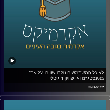
מה נחשב יפה יותר היום – שחור.
אז האם נעשה שינוי אמיתי ביחס בין העדות השונות, ממתי
להיות לבן זה שלילי והאם קים קרדשיאן עשתה שינוי אמיתי
שישאר איתנו לעוד שנים ארוכות? האזינו לחלק השני של
השיחה.
לשיחה על מעמדות כלכליים באינסטגרם –
לחצו כאן
לא כל המשתמשים נולדו שווים: על ערך
קרדיט תמונות:
AudioVersity
באינסטגרם ואי שוויון דיגיטלי
13/06/2022
בעידן בו אנו נמדדים על ידי כמות הלייקים והעוקבים חשוב
לתעד את הפעילות שאנחנו עושות ועושים ולהציג אותה
בקפידה – כל טיסה לחו"ל תכלול אלבום בהייליט הכולל תמונה