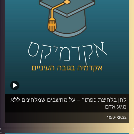
הצבא והתקשורת בישראל בכלל.
לשיחה על היצג צה"ל בקולנוע ובסדרות –
לחצו כאן
לשיחה על הצבא והצבאיות בישראל –
לחצו כאן
קרדיט תמונות:
AudioVersity
לחן בלחיצת כפתור – על מחשבים שמלחינים ללא
מגע אדם
10/04/2022
היום ישנן אפליקציות שמלחינות שירים לבקשתך ללא
התערבות אדם ולהולוגרמה ביפן כבר יש אלפי מאריצים והיא