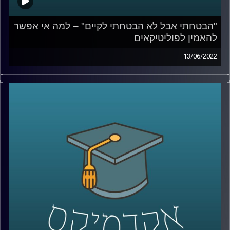
"הבטחתי אבל לא הבטחתי לקיים" – למה אי אפשר
להאמין לפוליטיקאים
13/06/2022
בישראל התרגלנו שהבטחות בחירות לא נועדו כדי להיות
מקויימות. בפרק הזה ד"ר מעוז רוזנטל, מרצה בכיר בבית הספר
לאודר לממשל, ידבר על הסיבות בגללן אי אפשר להאמין
לפוליטקאים, בכל העולם, איפה עובר הגבול בין שקר לאחריות
לאומית על דברים שרואים מכאן ומה המחיר של שקרים
פוליטים.
לשיחה על משילות – שנה לממשלת בנט לפיד –
לחצו כאן