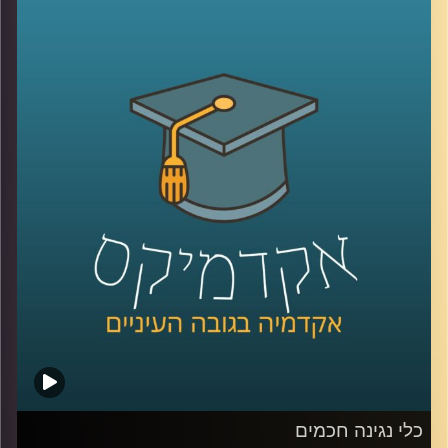
מילאה אולמות בקונצרטים שלה. אז לאן התחום הזה הולך
והאם לנגנים וליוצריים אנושיים יש סיבה לדאוג? האזינו
לשיחה שקיימתי עם ד"ר רויטל הולנדר מבית הספר ליזמות כאן
באוניברסיטת רייכמן.
לשיחה עם ד"ר רויטל הולנדר על יזמות מוזיקאלית –
לחצו כאן
לשיחה עם ד"ר רויטל הולנדר על כלי נגינה חכמים –
לחצו כאן
קרדיט תמונות:
AudioVersity
כלי נגינה חכמים