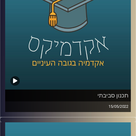
מתכנן עירוני ומרצה בבית הספר לקיימות כאן באוניברסיטת
רייכמן.
לשיחה על תכנון עירוני וסביבתי –
לחצו כאן
קרדיט תמונות:
AudioVersity
תכנון סביבתי
15/05/2022
איך מתכננים עיר? מה זה בכלל אומר תכנון עירוני? ומה הקשר
בין תכנון עירוני לקיימות?