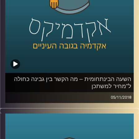
האם יתכן וכל ארסנל הרקטות האדיר של
חיזבאללה כלל לא נועד לשימוש
?
קרדיט תמונות:
AudioVersity
השעה הבינתחומית – מה הקשר בין גבינה כחולה
ל"מחיר למשתכן
05/11/2018
פרופסור עומר מואב עומד על הקשר בין האיכות
של הגבינה שאנחנו קונים בסופר לתכנית של
השר כחלון "מחיר למשתכן", ומסביר מדוע
בעיניו תכנית להגרלת אלפי מזוודות עם חצי