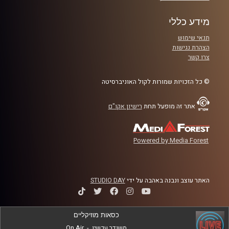
הללו נקלטים בעיניהם של ילדים
.
מידע כללי
תנאי שימוש
קרדיט תמונות:
AudioVersity
הצהרת נגישות
צרו קשר
© כל הזכויות שמורות לקול האוניברסיטה
אתר זה מופעל תחת
רישיון אקו"ם
Powered by Media Forest
האתר עוצב ונבנה באהבה על ידי
STUDIO DAY
כסאות מוזיקליים
משודר עכשיו
-
On Air