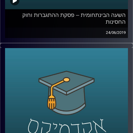
השעה הבינתחומית – פסקת ההתגברות וחוק
החסינות
24/06/2019
במסגרת שתי מערכות הבחירות הסמוכות בשנה
האחרונה, שני מושגים שמגיעים מתחום
המשפט החוקתי מופיעים כמעט תמיד
במהדורות החדשות בהקשר של ראש הממשלה
בנימין נתניהו, אך לא רק
.
ד"ר יניב רוזנאי, מומחה למשפט חוקתי השוואתי
מבית ספר רדזינר למשפטים הסביר מה אלו
הכלים האלה, איך הם התפתחו, מה המשפט
המקובל במדינות אחרות בנוגע לפרקטיקות
החוקתיות הללו, מדוע מעוניינים לבצע בהם