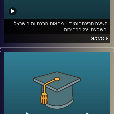
קרדיט תמונות:
AudioVersity
השעה הבינתחומית – מחאות חברתיות בישראל
והשפעתן על הבחירות
08/04/2019
העם דורש צדק חברתי!" "מושחתים נמאסתם!"
"דם שחור אינו הפקר
!"
אין אדם בישראל שלא מכיר את הסיסמאות
האלה, ונראה כאילו מחאות חברתיות הן חלק
אינטגרלי מהנוף היומיומי בישראל, אבל האם הן
באמת מצליחות להשפיע
?
ד"ר חיים וייצמן מביה"ס לאודר לממשל הסביר