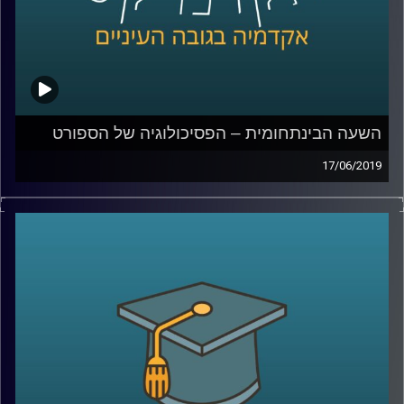
שינויים כאן בישראל, ומי השפעה של שינויים
אלו
?
קרדיט תמונות:
AudioVersity
השעה הבינתחומית – הפסיכולוגיה של הספורט
17/06/2019
המעטפת שמוענקת לספורטאים מקצועיים
מכילה בתוכה בעלי מקצוע רבים ביותר: החל
מהמאמן, וכמובן רופאים ופיזיותרפיסטים, ויחד
איתם נמצאים הפסיכולוגים של הספורט,
שתפקידם הוא לזהות מצוקות ולהעניק תמיכה
נפשית לספורטאים, זאת תוך שילוב מיומנויות
רבות
.