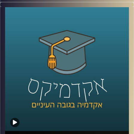
בשיחה עם פרופ' גלעד הירשברגר, סגן הדיקן של ביה"ס
לפסיכולוגיה באוניברסיטת רייכמן, גילינו את מידת ההשפעה
של הבחירות של הורינו על הדרך שבה אנחנו מחליטים לבחור,
מהם הדברים המשמעותיים בדמותו של המנהיג שבגללם
אנשים נוטים לסוג הבחירה שלהם, ואת מידת השימוש (המועט)
שמפלגות עושות בפסיכולוגים פוליטיים במסגרת תהליך
קמפיין הבחירות שלהן.
קרדיט תמונות:
AudioVersity