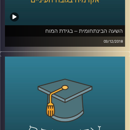
השעה הבינתחומית – בגידת המוח
03/12/2018
אחד מכל שני אנשים מעל גיל 85 יסבול
מאלצהיימר או סוג אחר של דמנציה. אולם אל
מול הנתון האכזרי הזה, המדע והרפואה נכשלים
פעם אחר פעם בניסיון נואש למצוא מרפא
למחלה. פרופסור מיכל בארי מסבירה על הקושי
האדיר שבחקר המוח ומדוע אבחון מוקדם בכל
זאת יכול לסייע, היא מתארת כיצד שינויי הרגלים
עשרות שנים לפני המחלה עשויים לרכך את
ההידרדרות וגם – איך נראה המפגש האנושי עם
אחד הצדדים העצובים ביותר של הקיום שלנו
?