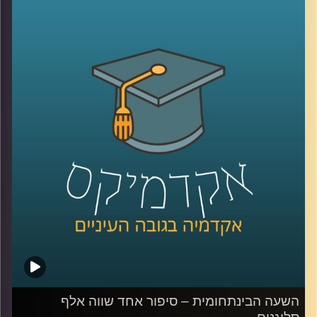
הורמונלית שלמה שמשפיעה על וויסות הרגשות
ועל אופני ההתנהגות בסיטואציות שונות. ד"ר
אורנה זגורי מסבירה כיצד ההורמונים משפיעים
על מערכות היחסים שלנו, מתי ניתן לנבא
באמצעותם הצלחה של קשר רומנטי, מה
התהליך ההורמונלי המתרחש כשאם מנחמת
את בנה הקטן שנפל בגן השעשועים ולמה בכל
זאת – אנחנו הרבה מעבר לכימיקלים
.
קרדיט תמונות:
AudioVersity
השעה הבינתחומית – סיפור אחד שווה אלף