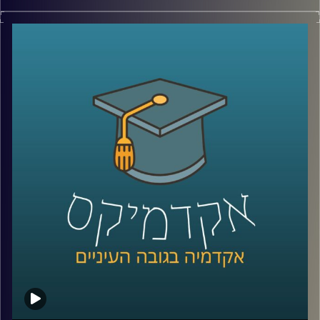
ספורט ורשתות חברתיות, אולי שני התחומים
הכי יומיומיים ושגרתיים בחיינו, ולמי מאיתנו אין
חשבון ברשת חברתית? ואיזה כיף זה לעקוב
אחר חייהם של הספורטאים, שכבר ממזמן הפכו
לכוכבי על שהבינו את היתרונות שבשימוש
באותן מדיות חברתיות
.
בשיחה עם ד״ר יאיר גלילי מביה״ס סמי עופר
לתקשורת, ניסינו להבין את מערכת היחסים הזו
שבין המדיות החברתיות והספורטאים, את
האבולוציה ומי מרוויח מכל העניין הזה
?
קרדיט תמונות:
AudioVersity