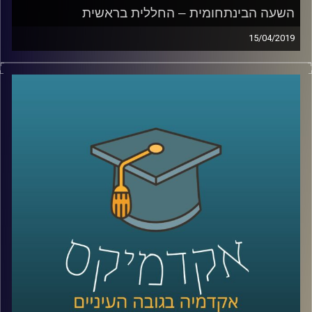
השעה הבינתחומית – החללית בראשית
15/04/2019
החללית בראשית עשתה היסטוריה ממש בשבוע
שעבר כשהייתה החללית הפרטית הראשונה
בעולם שהצליחה להגיע לירח (אז מה אם בסוף
היא התרסקה?)
מלבד על הפרוייקט הנפלא של בראשית וההישג
חסר התקדים של חברת
SpaceIl,
פרופ' יואב
יאיר דיקן ביה"ס לקיימות באוניברסיטת רייכמן
וחוקר חלל ואטמוספירה הסביר לנו: מה יש בו
בעצם האפור הזה שנקרא ירח שאנחנו כל כך
סקרנים לגביו? מה הקשיים בטיסה לחלל? ולמה
עדיין הצלחת הטיסות הללו כזו קטנה
?