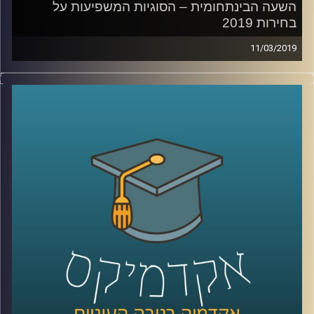
השעה הבינתחומית – הסוגיות המשפיעות על
בחירות 2019
11/03/2019
כמה כוח יש לתקשורת במערכות בחירות? כיצד המפלגות
יודעות מה ציבור הבוחרים שלהן מעוניין לשמוע? האם
לקבוצות אינטרס באמת יש השפעה על הנעשה במערכת
הפוליטית? ומהן בעצם הסוגיות החשובות באמת בבחירות
הקרובות?
שי קלוט מארחת את ד"ר מעוז רוזנטל שיענה על כל השאלות
האלה ועוד רבות אחרות במסגרת תוכניות הספיישל שלנו
לקראת הבחירות המתקרבות.
קרדיט תמונות:
AudioVersity