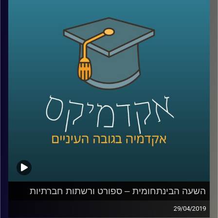
משמעותי. ד"ר מורן אופיר מביה"ס רדזינר
למשפטים שמתמחה בדיני חברות ותאגידים,
ובעלת דוקטורט במנהל עסקים, משלבת
במחקרה המשפטי כלים שהיא מביאה איתה
מעולמות התוכן שקשורים להתמחותה במימון,
בין היתר מחקר אמפירי ושימוש ב
-Big Data.
במחקרה האחרון, עשתה שימוש בכלים אלה על
מנת לחקור החלטות ביהמ"ש בישראל בתחום
הרמת המסך
.
קרדיט תמונות:
AudioVersity
השעה הבינתחומית – ספורט ורשתות חברתיות
29/04/2019