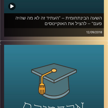
השעה הבינתחומית – "העתיד זה לא מה שהיה
פעם" – להציל את האוקיינוסים
12/09/2018
רוב כוכב הלכת שלנו מכוסה במים והאוקיינוסים
המחברים בין היבשות מילאו מאז ומעולם
תפקיד חשוב בחיים האנושיים: מהשפעה על
האקלים, דרך המסעות באמצעותם גילו בני
האדם את כדור הארץ, עד נתיבי מסחר
ומלחמה, שטחים חקלאיים ודגה. פרופסור יואב
יאיר מתאר את הנזקים שאנו גורמים
לאוקיינוסים, מסביר על הסכנות הטמונות בכך
וגם – מה עלינו לעשות בכדי להימנע מהיום בו
נשחה בים של מדוזות ופלסטיק
?