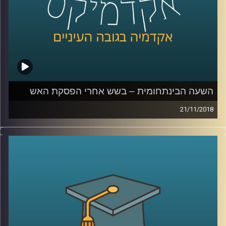
קרדיט תמונות:
AudioVersity
השעה הבינתחומית – בשש אחרי הפסקת האש
21/11/2018
מה הקשר בין מדיניות אובמה במזרח התיכון
להפסקת האש ברצועת עזה? וכיצד מערך
שכונתי בשעת חירום יכול להציל את העורף
במלחמה הבאה בצפון? פרופסור בועז גנור
משרטט את מפת האיומים הביטחוניים במזרח
התיכון, מזהיר מפני השאננות שעלולה להחזיר
אותנו לטראומה של מלחמת יום הכיפורים וגם –