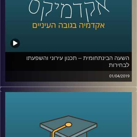
מהן העקרונות של מחאות חברתיות, מי
האנשים שלוקחים בהן חלק, ומהי השפעתן על
הבחירות הקרבות
קרדיט תמונות:
AudioVersity
השעה הבינתחומית – תכנון עירוני והשפעתו
לבחירות
01/04/2019
תכנון עירוני הוא לא הנושא עליו שמים דגש
לקראת הבחירות, אך אחרי שתאזינו לפרק הזה,
תבינו עד כמה הנושא הזה נוגע בכל תחומי
החיים שלנו
.
ד״ר בת-אל אשקול מסבירה על ההבדלים בין
וועדות התכנון השונות, על רפורמות שהתבצעו