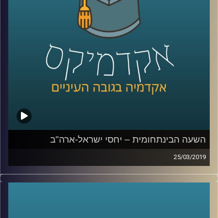
במקומות שונים בעולם, על החשיבות של שיתוף
הציבור בתהליך התכנון העירוני, ואפילו נתנה
כמה טיפים לפוליטיקאים שלנו
.
קרדיט תמונות:
AudioVersity
השעה הבינתחומית – יחסי ישראל-ארה"ב
25/03/2019
בתיאום מושלם עם וועידת איפא"ק, ד"ר רונן
הופמן מביה"ס לאודר לממשל הגיע לדבר על
יחסי ישראל ארה"ב והשפעתם על הבחירות
הקרבות: עד כמה באמת יש לאיפא"ק השפעה