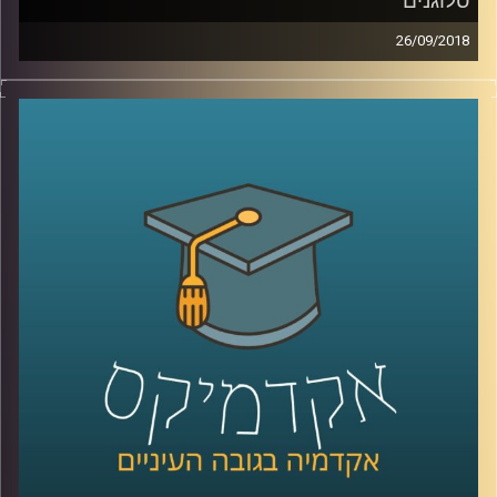
סלוגנים
26/09/2018
כיצד הפכו הסיפורים לכלי הניהולי היעיל ביותר
בעידן הנוכחי? פרופסור רוני שחר מסביר איך
המנהלים המובילים בעולם מניעים עובדים,
משמרים לקוחות ומגייסים משקיעים באמצעות
הנרטיב של החברות שלהם. וגם – כיצד
הפיכתם של המותגים לדת החדשה קשורה
לירידה ברמת האלימות בעולם
?
קרדיט תמונות:
AudioVersity