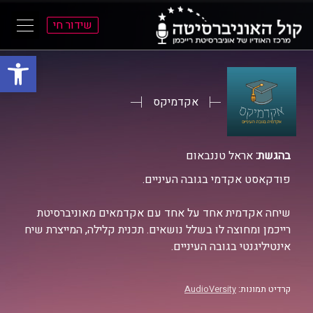
שידור חי
פתח סרגל
ל
ל
תוכן
תפריט
ראשי
ראשי
אקדמיקס
בהגשת:
אראל טננבאום
פודקאסט אקדמי בגובה העיניים.
שיחה אקדמית אחד על אחד עם אקדמאים מאוניברסיטת
רייכמן ומחוצה לו בשלל נושאים. תכנית קלילה, המייצרת שיח
אינטיליגנטי בגובה העיניים.
קרדיט תמונות:
AudioVersity