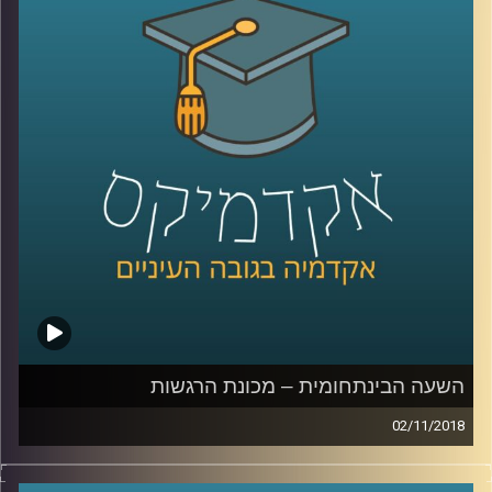
מיליון שקל במזומן לאזרחי ישראל היא יותר
הגיונית, על הדרך הוא מפריך את המיתוס על
יוקר הדיור בתל אביב ומסביר כיצד הפצצה
מהאוויר על מרכז עיר דומה לפיקוח על שכר
דירה
.
קרדיט תמונות:
AudioVersity
השעה הבינתחומית – מכונת הרגשות
02/11/2018
מאחורי המושגים אהבה והורות ישנה מערכת