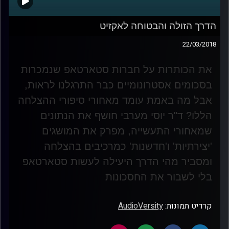
הדרך הזולה והבטוחה לאקזיט
22/03/2018
את הכותרות על חברות סטארטאפ שנמכרות
בסכומים אסטרונומיים כבר התרגלנו לראות,
אבל מה באמת עומד מאחורי סיפורי ההצלחה
הללו? ד"ר יוסי מערבי חושף את הנתונים
שמאחורי התעשייה, מפרק את המושגים
'יצירתיות' ו'חדשנות' כמרכיבים בהצלחה
ומסביר מהי הדרך היעילה לעשות סטארטאפ
בלי לשבור את החסכונות
קרדיט תמונות:
AudioVersity