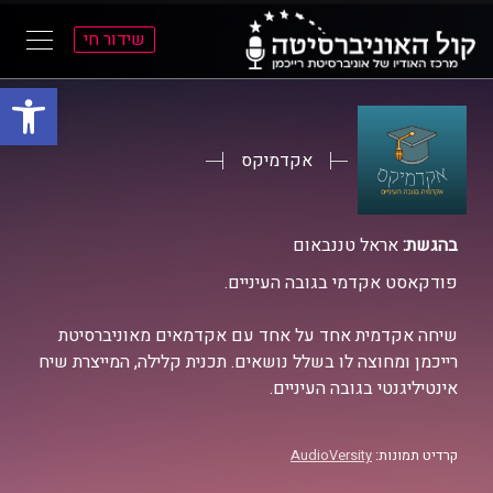
שידור חי
פתח סרגל
ל
ל
תוכן
תפריט
ראשי
ראשי
אקדמיקס
בהגשת:
אראל טננבאום
פודקאסט אקדמי בגובה העיניים.
שיחה אקדמית אחד על אחד עם אקדמאים מאוניברסיטת
רייכמן ומחוצה לו בשלל נושאים. תכנית קלילה, המייצרת שיח
אינטיליגנטי בגובה העיניים.
קרדיט תמונות:
AudioVersity