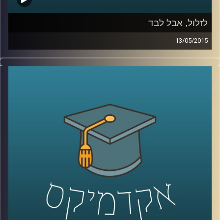
לזלול, אבל לבד
13/05/2015
ליאור זלמנסון עוסק בתרבות הוירטואלית
מהיבטים רבים; באקדמיה הוא כותב דוקטורט
על התמודדותם העסקית של אתרים, ושואל
האם פרסום הוא המודל העסקי היחיד האפשרי?
באמנות הוא מייסד ומוביל את פסטיבל
Print
Screen
בסינמטק חולון, העוסק בהשפעות
המהפכה הדיגיטלית על חיינו, בעיקר דרך
ייצוגים בקולנוע. ליאור מספר על השפעתה של
צפיית הזלילה על קהל הצופים ועל שיחות
המסדרון שלנו, ומשם על הצורך החברתי
בקהילתיות. עוד שוחחנו על מושג הכבדות –
מדוע הפכה הקלילות כה פופולארית, אולי כדאי