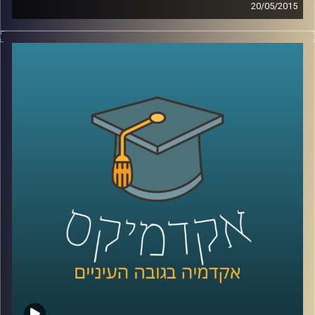
20/05/2015
קשה להאמין עד כמה משפיעים עלינו אמצעי
המדיה הדיגיטליים. דוקטור גלי עינב מאירה את
השינויים בשוק העבודה ובתחום החינוך בעקבות
שינויים אלו. מה עלינו ללמוד כדי לגדול
מתאימים לעולם הדיגיטלי ולשינויים הרבים
והמהירים המתרחשים בו? אילו תכונות כדאי
לשפר ולטפח על מנת להשתלב בשוק העבודה
הנוכחי, שדורש גמישות רבה
?
קרדיט תמונות:
AudioVersity