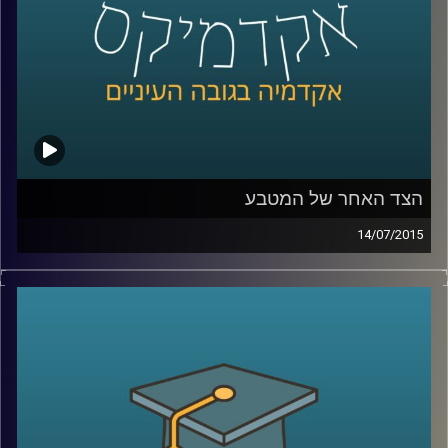
קרדיט תמונות:
AudioVersity
הצד האחר של המטבע
14/07/2015
פרופסור שחר קריב, ראש המחלקה לכלכלה
באוניברסיטת ברקלי, מספר על העימות המתוח
שבין הכלכלה הקלאסית לבין הכלכלה
ההתנהגותית והכלים המתמטיים בעזרתם
מתמודדת הכלכלה עם שאלת הרציונליות
וההתנהגות האנושית. ומה מלמד מחקר רב