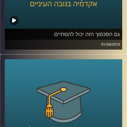
שנהיה קצת כבדים
?
קרדיט תמונות:
AudioVersity
גם הסכסוך הזה יכול להסתיים
01/04/2015
דיקן ביה"ס לפסיכולוגיה, פרופסור עירן הלפרין,
חוקר היבטים פסיכולוגיים ורגשיים של סכסוכים
בין קבוצות. מתוך הרצון לשנות את המציאות
המסוכסכת הקיימת הגדיר רגשות שחווים
הצדדים לסכסוך ובחן מה קורה כשמגבירים חלק
מהרגשות ומנמיכים את תדירותם של אחרים.
ההגדרות עוזרות להבין מה מניע אותנו, לאיזה
כיוון ומה ניתן ללמד אותנו. מאמינים שאנשים
מסוגלים להשתנות? ענו לעצמכם על השאלה