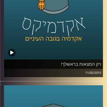
של ירון
.
קרדיט תמונות:
AudioVersity
רק המצאות בראשלך!
11/02/2015
דוקטור נעם למלשטרייך לטר, דיקן ומייסד
ביה"ס לתקשורת במרכז הבינתחומי, מספר
כיצד ההנדסה הביאה אותו אל עולם התקשורת.
כבר במהלך לימודי הדוקטורט פרסם מאמרים