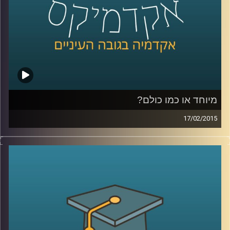
כהכנה לתכנית
.
קרדיט תמונות:
AudioVersity
מיוחד או כמו כולם?
17/02/2015
דוקטור ירון תימור, סגן דיקן ביה"ס למנהל
עסקים, חוקר את התנהגותנו כצרכנים. מה
אנחנו עושים עם מוצר חדש בשוק? התשובה
תלויה בשאלה מה עושים איתו האחרים. מה
לגבי תגובת הצרכנים לשינויים טכנולוגיים? אולי
אנחנו רק חושבים שאנחנו מתקדמים. שיחת
שיווק שזורה באישיותו הפעלתנית והאופטימית