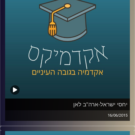
אלה היא מתבלת בחדשנות נוספת – שילוב
הממצאים בעבודת שטח עם אנשי חינוך בכדי
לבדוק את ההשפעה של המלצות המחקר על
עוצמת החסינות של רשתות מוחיות של אנשים
שונים
.
קרדיט תמונות:
AudioVersity
יחסי ישראל-ארה"ב לאן
16/06/2015
דוקטור אמנון כוורי, מומחה לפוליטיקה
אמריקאית, חוקר את דעת הקהל האמריקאית