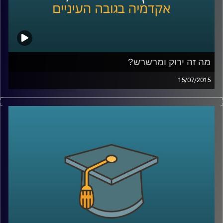
מה זה ירוק ומרשרש?
15/07/2015
אנחנו מתקשים לעכל שרווח כלכלי יכול
להתקבל יחד עם רווח חברתי-סביבתי. נגה
לבציון נדן, מנכ"לית
GreenEye,
מסבירה מה הן
השקעות אחראיות. שקיפות היא ערך עליון
בסיפור, והכלים להטמעתה הם רגולציה וחינוך.
מה יכולים תאגידים וחברות לעשות בנדון, ומה
יכול כל אדם בעל קרן פנסיה לעשות כדי
להעלות את המודעות ואת מעמדן של
ההשקעות החברתיות
?