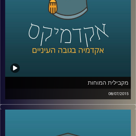
שנים על מעמד המפלגה בכל הנוגע להבדל בין
העדפת כלכלה שוויונית לבין העניין בהגדלת
התוצר
.
קרדיט תמונות:
AudioVersity
מקבילית המוחות
08/07/2015
דוקטור נאוה לויט בנון מנהלת את מכון סגול
למוח ותודעה במרכז הבינתחומי. נאוה מובילה
שיטה חדשנית המשלבת בין פרדיגמות מחקר
המוח והמדעים הקשים לבין מדעי החברה. את