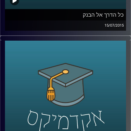
כל הדרך אל הבנק
15/07/2015
נדין בודו טרכטנברג, המשנה לנגידת בנק
ישראל, עושה סדר: מה תפקידו של הבנק, כיצד
הוא פועל להשגת מטרותיו ואילו כלים כלכליים
עומדים לרשותו? נדין מסבירה על הקשר בין
משברים כלכליים לבין הפעילות של הבנקים
המרכזיים, ומנסה לתאר את התמונה הבעייתית
והמורכבת בכל הנוגע לסוגיות העוני העולמי.
אישה מעוררת השראה ובעלת השפעה
מתיישבת לשעה באולפן
.
קרדיט תמונות:
AudioVersity