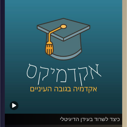
כלפי ישראל. יתכן שמקורות דתיים והערכתם
הגבוהה של אמריקאים להצלחה הם הגורמים
להתעניינות הרבה והעקבית של האמריקאים
בישראל. מתי הזדהו עם ישראל יותר ומתי
פחות? האם יש הבדלי הזדהות לפי פילוח של
גיל, השכלה, דת, גזע והשתייכות מפלגתית
(
רפובליקנים
vs
דמוקרטים
)?
קרדיט תמונות:
AudioVersity
כיצד לשרוד בעידן הדיגיטלי