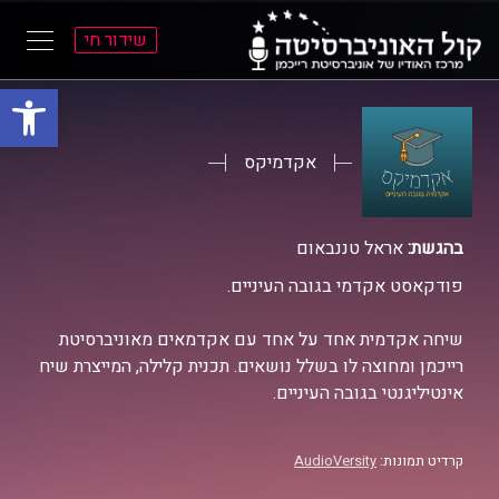
שידור חי
פתח סרגל
ל
ל
תוכן
תפריט
ראשי
ראשי
אקדמיקס
בהגשת:
אראל טננבאום
פודקאסט אקדמי בגובה העיניים.
שיחה אקדמית אחד על אחד עם אקדמאים מאוניברסיטת
רייכמן ומחוצה לו בשלל נושאים. תכנית קלילה, המייצרת שיח
אינטיליגנטי בגובה העיניים.
קרדיט תמונות:
AudioVersity