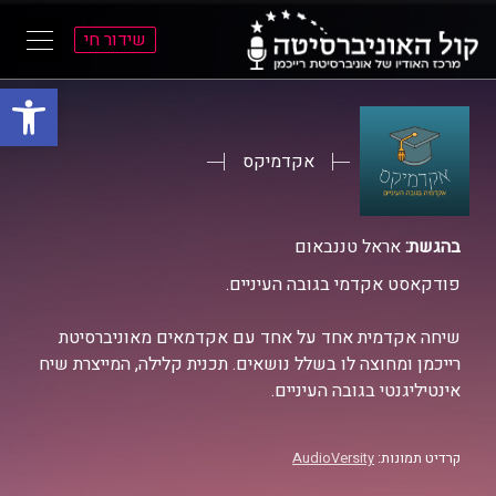
שידור חי
פתח סרגל
ל
ל
תוכן
תפריט
ראשי
ראשי
אקדמיקס
בהגשת:
אראל טננבאום
פודקאסט אקדמי בגובה העיניים.
שיחה אקדמית אחד על אחד עם אקדמאים מאוניברסיטת
רייכמן ומחוצה לו בשלל נושאים. תכנית קלילה, המייצרת שיח
אינטיליגנטי בגובה העיניים.
קרדיט תמונות:
AudioVersity