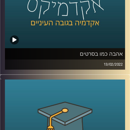
לשיחה עם ד"ר שירי רזניק על "אהבה כמו בסרטים" –
לחצו
כאן
לשיחה עם ד"ר שירי רזניק על אהבה וצרכנות –
לחצו כאן
קרדיט תמונות:
AudioVersity
אהבה כמו בסרטים
13/02/2022
כולם רוצים אהבה כמו בסרטים, כזאת שממבט ראשון יודעים
בה ש"זה-זה". אבל מהי בעצם אותה אהבה הוליוודית ומה הבעיה
בייצוג האהבה שאנחנו מקבלים בסרטים?
האזינו לשיחה שקיימתי עם ד"ר שירי רזניק, פסיכולוגית חברתית
וחוקרת תקשורת, מרצת הקורס "ייצוגים של אהבה וזוגיות
בתרבות הפופולארית".