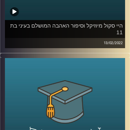
קרדיט תמונות:
AudioVersity
היי סקול מיוזיקל וסיפור האהבה המושלם בעיני בת
11
13/02/2022
רובנו צפינו בילדותינו סרטי דיסני ושמענו אגדות לפני השינה.
ד"ר שירי רזניק, פסיכולוגית חברתית וחוקרת תקשורת, בדקה
איך אלו משפיעים על "סיפור האהבה המושלם בעיינינו, או
ליתר דיוק בעייני בנות 11-12. וגם, מה ההבדל בו פירשו בנות
הפריפריה את הסרט "היי סקול מיוזיקל" לאופן בו הסרט פורש
על ידי בנות המרכז?
האזינו להמשך השיחה שקיימתי עם ד"ר שירי רזניק, מרצת
הקורס ייצוגים של אהבה וזוגיות בתרבות הפופולארית.