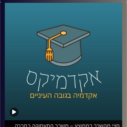
לא בכל המגזרים. במשך עשרים שנים כמעט ולא היה שינוי
בכמות הגברים הערבים באקדמיה וזה משפיע על היכולת
שלהם להשתלב בשוק העבודה המשנה את פניו.
האזינו לחלק השני של השיחה שקיימתי עם ד"ר מריאן תחאכו,
מנהלת המרכז למדיניות כלכלית של החברה הערבית במכון
אהרן.
לשיחה עם ד"ר מריאן תחואוכו על משבר התעסוקה במגזר
הערבי –
לחצו כאן
לשיחה עם ד"ר מריאן על מערכת החינוך הערבית ומחסום
השפה –
לחצו כאן
קרדיט תמונות:
AudioVersity
חצי מהשכר בממוצע – משבר התעסוקה בחברה