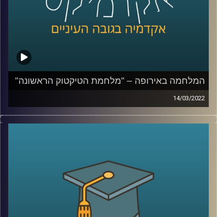
לשיחה עם ד"ר ערגה אטד על המלחמה ברשתות החברתיות –
לחצו כאן
קרדיט תמונות:
AudioVersity
המלחמה באירופה – "מלחמת הטיקטוק הראשונה"
14/03/2022
בשנים האחרונות חל שינוי באופן הסיקור התקשורתי. הדיווח
נעשה רגשי והמידע זורם אלינו בכל רגע, לעיתים ללא תיווך
(ברשתות החברתיות). במציאות בה כל אזרח עם טלפון מעביר
מידע לכלל הציבור, העיתונאי כבר לא רק מדווח אלא רואה
עצמו כחלק מהסיפור.
בפרק הזה ד"ר ערגה אטד, חוקרת את תחום השכנוע והעברת