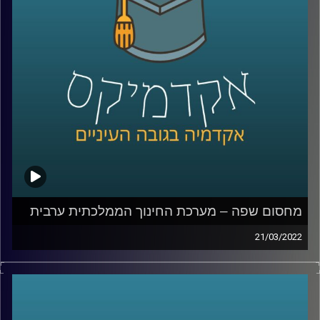
האזנה נעימה.
קרדיט תמונות:
AudioVersity
מחסום שפה – מערכת החינוך הממלכתית ערבית
21/03/2022
איך הגענו למצב שחמישית מהאוכלוסיה לא יכולה לדבר עם
השאר, למה בוגרי מערכת חינוך ממלכתית אחרי 12 שנות לימוד
לא יודעים לנהל שיחת חולין בשפה הרשמית של המדינה בה
למדו המערכת ממלכתית ומה הקשר בין זה לפרעות שהיו