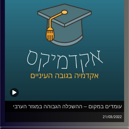
במהלך שומר החומו?
האזינו לחלק השלישי והאחרון של השיחה שקיימתי עם ד"ר
מריאן תחואוכו, מנהלת המרכז למדיניות כלכלית של החברה
הערבית במכון אהרן.
לשיחה עם ד"ר מריאן תחואוכו על משבר התעסוקה במגזר
הערבי –
לחצו כאן
לשיחה עם ד"ר מריאן תחואוכו על ההשכלה הגבוהה במגזר
הערבי –
לחצו כאן
עומדים במקום – ההשכלה הגבוהה במגזר הערבי
קרדיט תמונות:
AudioVersity
21/03/2022
ישראל היא אחת המדינות עם הכי הרבה משכילים לנפש, אבל