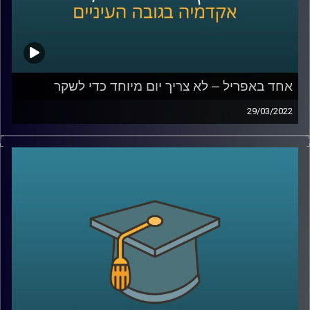
אחד באפריל – לא צריך יום מיוחד כדי לשקר
29/03/2022
השבוע מצויין האחד באפריל, April fools או יום הכזבים
הבינלאומי. אבל מסתבר שלא צריך יום מיוחד כדי לשקר ורובנו
עושים זאת עשרות פעמים ביום.
אז למה אנחנו משקרים ומאיזה שקרים אפילו לא כדאי
שנמנע? האזינו לשיחה שקיימתי עם ד"ר דאפי קוניס, מרצת
הקורס "שיפוטים מוסריים, יושר ורמאות".
לשיחה בנושא מדוע צרת רבים היא חצי נחמה –
לחצו כאן