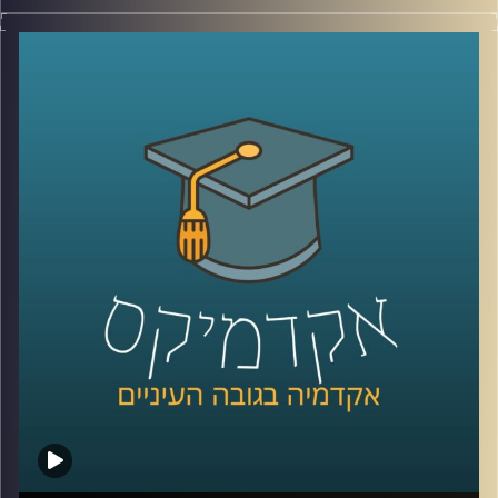
יום האישה כמעט כאן ועוד מעט החנויות יתמלאו קישוטים
ורודים, חנויות פרחים ינסו לשכנע גברים שהיום הם חייבים
לפנק את האישה שלהם וברים יצעו לנשים משקאות במחיר
מופחת. בנוסף בעיתונים והרשתות בחבתיות יתחילו להגיע
תזכורות למקור היום הזה שהפך לחגיגת קניות –
מחאה על
פערי שכר מגדריים
.
האימרה שנשים מקבלים 30% פחות מגברים שגורה בפי רבים
אבל תמיד יגיעו גם אלו שיסבירו שזה כי נשים עובדות פחות
שעות או בגלל שנשים עובדות במקצועות פחות רווחיים. אז
מה הפער בין השכר של גבר ואישה שעובדים באותה המשרה
והאם כבר השנה המצב עתיד להשתפר? בפרק הזה פרופ' שרון
רבין מרגליות, לשעבר דיקנית בית הספר למשפטים כאן
באוניברסיטת רייכמן ומרצה וחוקרת של דיני העבודה תענה
בדיוק על השאלות האלו.
לשיחה עם פרופ' שרון רבין מרגליות בנושא מיקרו-אגרסיות –