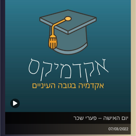
אגרסיות
.
אז מה הביטוי "מיקרו-אגרסיות" אומר, איך זה מתבטא בשטח,
והאם מדובר בעילת תביעה – האזינו לשיחה שקיימתי עם
פרופ' שרון רבין מרגליות, לשעבר דיקנית בית הספר למשפטים
כאן באוניברסיטת רייכמן ומרצה וחוקרת של דיני העבודה.
לשיחה עם פרופ' שרון רבין-מרגליות על פערי שכר –
לחצו
כאן
קרדיט תמונות:
AudioVersity
יום האישה – פערי שכר
07/03/2022