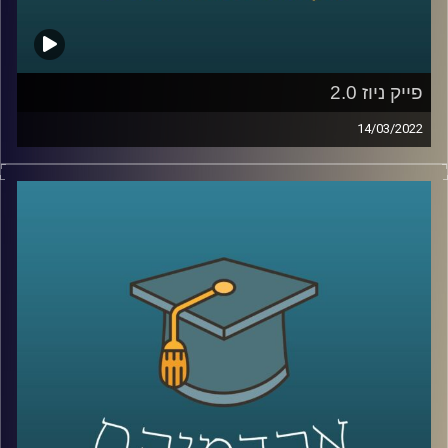
לשיחה עם ד"ר מריאן על מחסום השפה ומערכת החינוך
הערבית –
לחצו כאן
קרדיט תמונות:
AudioVersity
פייק ניוז 2.0
14/03/2022
מלכת היופי של אוקראינה לא התגייסה לצבא, לא כל כך בטוח
שטייס אוקראיני אחד הפיל שישה מטוסי קרב רוסיים וגם חלק
מצילומי התקיפות שרואים בחדשות הם סרטונים ותמונות
מלפני מספר שנים או במקרה היותר גרוע – סרטונים שנוצרו
בסימולטור. אז האם וכמה נצמדים לעובדות במלחמת התודעה
שמתרחשת כרגע או שבמלחמה כמו במלחמה כל האמצעים
כשרים? האזינו לשיחה שקיימתי עם ד"ר ערגה אטד, חוקרת את
תחום השכנוע והעברת המסרים ומרצת הקורס תקשורת
פוליטית בבית ספר לאודר לממשל.
לשיחה עם ד"ר ערגה אטד על מלחמת התודעה –
לחצו כאן