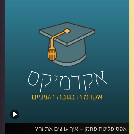
לשמור על איכות הסביבה?
פרופ' יעל פרג, סגנית דיקן בית הספר לקיימות, התארחה בפרק
הזה והעלתה את הסוגיות החברתיות, סביבתיות וביטחוניות
הנוגעות בביטחון אנרגטי.
לשיחה שקיימתי עם פרופ' פרג על מכסות פחמן אישיות –
לחצו כאן
לשיחה שקיימתי עם פרופ' פרג על שינוי מהאמצע אל החוץ –
לחצו כאן
קרדיט תמונות:
AudioVersity
אפס פליטת פחמן – איך עושים את זה?