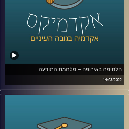
המסרים ומרצת הקורס תקשורת פוליטית בבית ספר לאודר
לממשל, תסביר כיצד השינויים באופן הסיקור השפיעו על
ההצגה בתקשורת של המלחמה בין רוסיה לאוקראינה.
לשיחה עם ד"ר ערגה אטד על מלחמת התודעה –
לחצו כאן
לשיחה עם ד"ר ערגה אטד על פייק ניוז –
לחצו כאן
קרדיט תמונות:
AudioVersity
הלחימה באירופה – מלחמת התודעה
14/03/2022
בימים האלו אנו רואים באמצעי התקשורת וברשתות החברתיות
מראות שרבים מאיתנו לא האמינו שנראה – מחלמה באירופה.
כמעט בכל מהדורת חדשות הדיווחים על המלחמה דואגים
להזכיר לנו שלא מדובר רק במערכה צבאית אלא גם במערכה
פסיכולוגית או ב"קרב על התודעה". אבל, מה זה אומר "מלחמה
על התודעה"? במי נלחמים, מה הם "כלי הנשק" ומה ההישגים