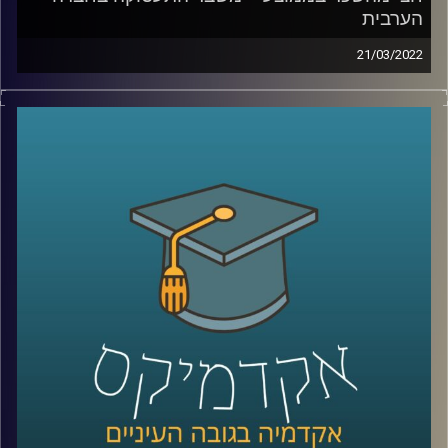
הערבית
21/03/2022
החברה הערבית מהווה כחמישית מהאוכלוסייה וכרבע
מהצעירים. כפי שהסביר זאת כבר ב-2015 נשיא המדינה דאז,
ראובן ריבלין, בנאום השבטים המפורסם, אם לא נשנה את דרך
החשיבה שלנו על שוק העבודה ישראל לא תוכל להמשיך להיות
כלכלה מפותחת.
בפרק הזה ד"ר מריאן תחואוכו, מנהלת המרכז למדיניות כלכלית
של החברה הערבית במכון אהרן, תספר איך המשבר נראה
בשטח, מה אפשר לעשות זאת כדי לשנות את המצב ואיפה
כדאי לשים את מירב המאמצים.
לשיחה עם ד"ר מריאן תחואוכו על ההשכלה הגבוהה במגזר
הערבי –
לחצו כאן