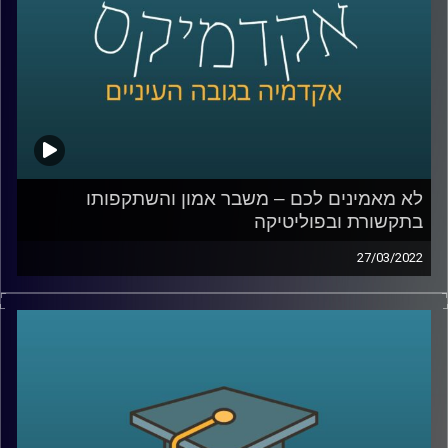
קרדיט תמונות:
AudioVersity
לא מאמינים לכם – משבר אמון והשתקפותו
בתקשורת ובפוליטיקה
27/03/2022
האמון בין בני אדם הוא הדבק שמאפשר את קיום מוסדות
החברה. אז מה קורה כאשר יש משבר אמון והשיח על "פייק
ניוז" או "עובדות אלטרנטיביות" הופך לדומיננטי?
על כך דנים בהרחבה ד"ר עמית לביא דינור, דיקנית בית הספר
סמי עופר לתקשות וד"ר יובל קרניאל משפטן, חוקר תרבות,
תקשורת ומומחה לאתיקה בספר "משבר אמון".