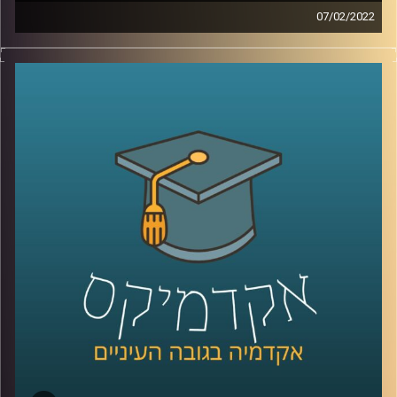
07/02/2022
בועידת האקלים בגלאזגו השנה הצהיר ראש הממשלה, נפתלי
בנט, שישראל תצמצם את פליטת הפחמן שלה לאפס עד שנת
2050. אבל איך עושים את זה? איך גורמים למשקי הבית לפלוט
פחות פחמן, פעולה שהיום היא שקופה להם?
אחת הדרכים להפוך את פליטת הפחמן לפחות שקופה היא
"מכסות פחמן אישיות" (PCA- personal carbon allowance),
שיטה אותה חוקרת פרופ' יעל פרג, סגנית דיקן בית הספר
לקיימות, כבר משנת 2008.
לשיחה עם פרופ' יעל פרג על ביטחון אנרגטי –
לחצו כאן
לשיחה עם פרופ' פרג על שינוי מהאמצע אל החוץ –
לחצו כאן
קרדיט תמונות:
AudioVersity