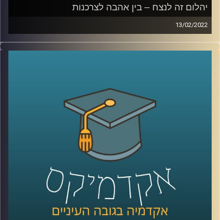
לחצו כאן
יהלום זה לנצח – בין אהבה לצרכנות
13/02/2022
קרדיט תמונות:
AudioVersity
מרלין מונרו הצהירה כבר בשנות החמישים כי "יהלום הוא חברה
הטוב ביותר של האישה", בכל זאת… יהלומים זה לנצח…
אז איך הצליחו לשכנע אותנו שיש קשר בלתי נפרד בין אבנים
לאהבה? האזינו לשיחה שקיימתי עם ד"ר שירי רזניק,
פסיכולוגית חברתית וחוקרת תקשורת, מרצת הקורס "ייצוגים
של אהבה וזוגיות בתרבות הפופולארית".
לשיחה עם ד"ר שירי רזניק על "אהבה כמו בסרטים" –
לחצו
כאן
לשיחה עם ד"ר רזניק על איך ילדות תופסות סיפורי אהבה –
לחצו כאן