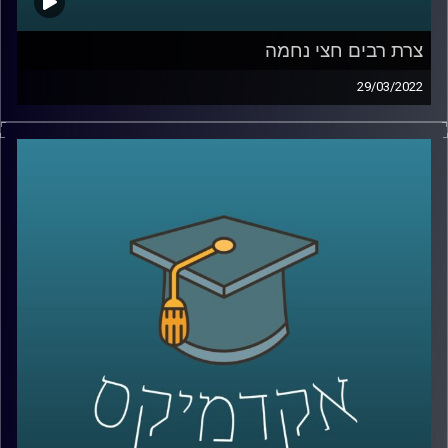
צרת רבים חצי נחמה
29/03/2022
אנחנו יודעים שצרת רבים היא חצי נחמה, אבל למה? את
ההיבטים הפסיכולוגיים של השאלה הזאת חקרה ד"ר דאפי
קוניס, מרצת הקורס "שיפוטים מוסריים, יושר ורמאות" ויש לה
תשובה מאוד מעניינת.
האזנה נעימה
לשיחה על האחד באפריל ושקרים יומיומיים –
לחצו כאן
קרדיט תמונות:
AudioVersity