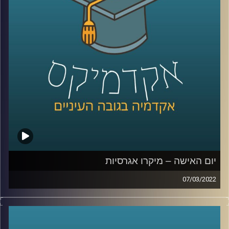
הנדרשים.
כדי לענות על השאלה הזאת בפרק זה התארחה ד"ר ערגה אטד,
חוקרת את תחום השכנוע והעברת המסרים ומרצת הקורס
תקשורת פוליטית בבית ספר לאודר לממשל.
לשיחה עם ד"ר ערגה אטד על הלחימה ברשתות החברתיות –
לחצו כאן
לשיחה עם ד"ר ערגה אטד על פייק ניו –
לחצו כאן
יום האישה – מיקרו אגרסיות
07/03/2022
קרדיט תמונות:
AudioVersity
בשנת 2017 ארץ נהדרת שידרו
מערכון
בו נראתה ישיבה
בהובלת אישה וההערות שאותה אישה מקבלת. אומנם מדובר
מערכון סאטירי אבל לסוג ההערות במערכון יש שם –
מיקרו