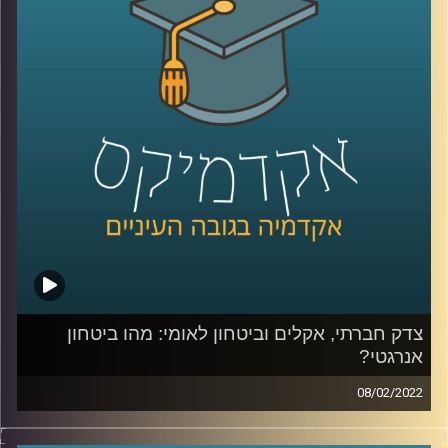
חשובים? האזינו לשיחה.
לשיחה שקיימתי עם פרופ' יעל פרג על מכסות פחמן אישיות –
לחצו כאן
לשיחה שקיימתי עם פרופ' יעל פרג על ביטחון אנרגיה –
לחצו
כאן
קרדיט תמונות:
AudioVersity
צדק חברתי, אקלים וביטחון לאומי: מהו ביטחון
אנרגטי?
08/02/2022
איך מאזנים בין הרצון באספקה תמידית של אנרגיה לכולם לבין
קיימות ועד כמה נסכים לקבל את עליית מחירי החשמל כדי