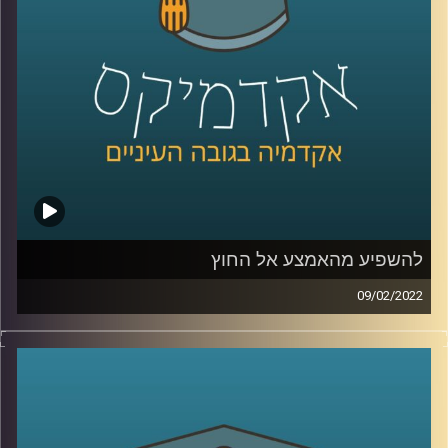
לשיחה עם ד"ר שירי רזניק על איך ילדות תופסות סיפורי אהבה
–
לחצו כאן
לשיחה עם ד"ר רזניק עם הקשר בין אהבה לצרכנות –
לחצו
כאן
קרדיט תמונות:
AudioVersity
להשפיע מהאמצע אל החוץ
09/02/2022
אני משערת שרובכם ורובכן שמעתם על שינויים מהשטח,
כלומר מלמעטה ומשם עולים "למעלה" אל מקבלי ההחלטות
(bottom up) ועל שינויים שמגיעים מלמעלה ומנחתים מטה אל
האזרחים (top-down). פרופ' יעל פרג, סגנית דיקן בית הספר
לקיימות, מציינת שיש עוד מקור ממנו יכולים להגיע שינויים.
האמצע. אז מיהם אותם "אנשי אמצע" ולמה הם כל כך