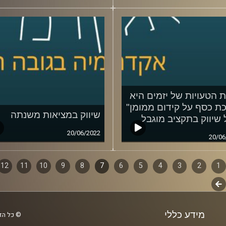
26/06/2022
 הטעויות של יזמים היא
ת כסף על קידום ממומן"
שיווק במציאות משנתה
 שיווק בתקציב מוגבל
20/06/2022
20/06
1
ף
2
3
4
5
6
7
8
9
10
11
12
לשלב
ם
הבא
מידע כללי
© כל הזכ