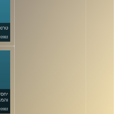
טרנס
/2022
יחסי
והממ
/2022