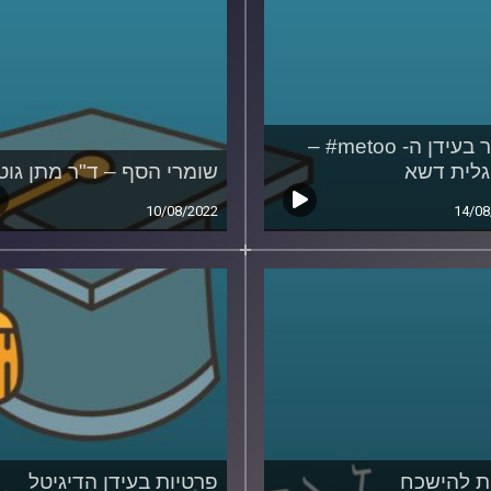
מגדר בעידן ה- metoo# –
גלית דשא
שומרי הסף – ד"ר מתן גוט
10/08/2022
14/08
ת להישכח
פרטיות בעידן הדיגיטל