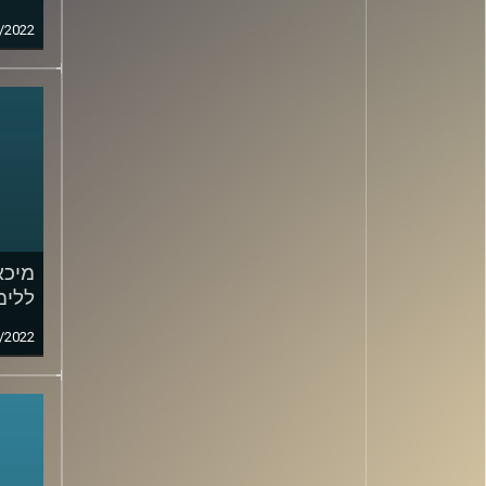
/2022
מיכא
ללימ
/2022