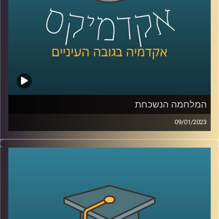
המלחמה הנשכחת
09/01/2023
בסוף המאה ה20 ותחילתה של המאה ה21 ניהל המערב מלחמה
כנגד אויב חדש, ארגוני הטרור האסלאמיסטים. שיאה של
המלחמה הוא כמובן פיגוע ה11/9 והופעתו של דעאש. בפרק
זה ד״ר מיכאל ברק יסקור את המאבק בארגוני הג׳יהאד והאם
המלחמה הזאת מאחורינו
קרדיט תמונות:
AudioVersity