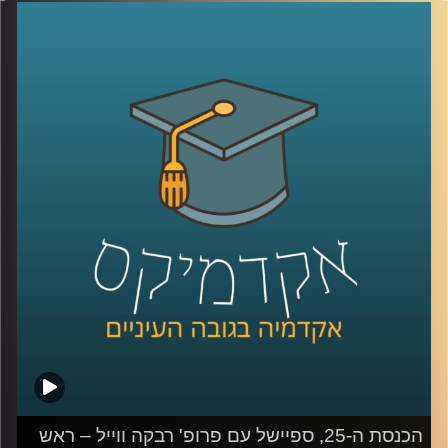
האלה נוספו לשילוש הזה נדבכים נוספים, כמו הרשת החברתית
ובעלי הון. כדי להבין טוב יותר את כללי המשחק החדשים,
הצטרפה אלינו פרופסור קרין נהון.
קרדיט תמונות:
AudioVersity
הכנסת ה-25, ספיישל עם פרופ' רבקה ווייל – ראש