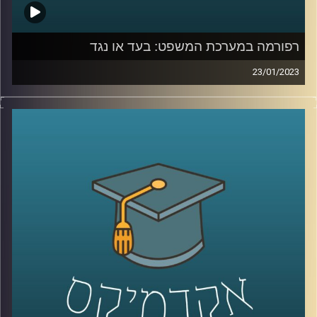
רפורמה במערכת המשפט: בעד או נגד
23/01/2023
בשבועות האחרונים מקדמת הממשלה רפורמה במערכת
המשפט. כתוצאה מכך, הרוחות במדינה סוערות. פרופסור יניב
רוזנאי, סגן דיקן בית הספר למשפטים ומומחה למשפט חוקתי
יסביר על הרפורמה והשלכותיה על כלל המערכות בישראל.
קרדיט תמונות:
AudioVersity