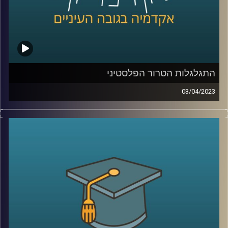
התגלגלות הטרור הפלסטיני
03/04/2023
במשך שנים איים הטרור הפלסטיני על חיי אזרחי מדינת ישראל.
אך מתי הוא החל? מי הוביל אותו? בפרק זה ד"ר אלי כרמון יספר
את סיפורו של הטרור הפלסטיני שעם השנים הפך למאבק
פוליטי
קרדיט תמונות:
AudioVersity