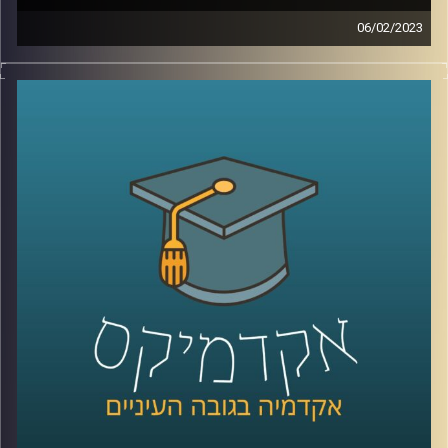
06/02/2023
בשנים האחרונות המשפט הבינלאומי הפך לזירת לאחד ממוקדי
המאבק המרכזיים של מדינת ישראל. כדי להבין טוב יותר את
האיום איתו מתמודדת מדינת ישראל, הצטרפה אלינו ד״ר דנה
וולף
קרדיט תמונות:
AudioVersity