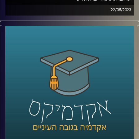
22/05/2023
עולם המימון והתאגידים משתנה כנגד עינינו. פרופסור רובין
יספר לך השינוי, הצרכים החדשים של תאגידים ותפקידם
החברתי החדש
קרדיט תמונות:
AudioVersity