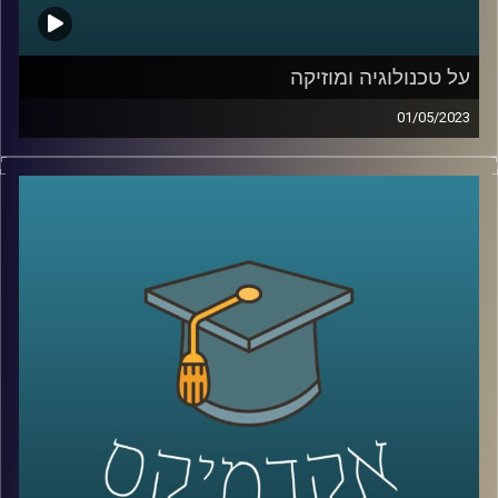
על טכנולוגיה ומוזיקה
01/05/2023
לרוב אנו מחלקים את עולמות הטכנולוגיה והמוזיקה לשני
עולמות נפרדים. אך מה קורה כשהם נפגשים? ד״ר רויטל
הולנדר תספר על הקשר בין יצירתיות, מוזיקה וטכנולוגיה
קרדיט תמונות:
AudioVersity