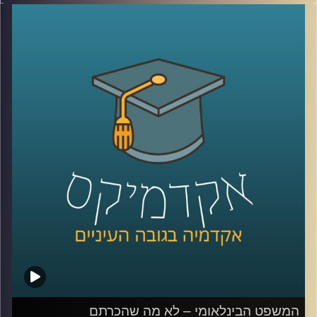
מושגים כמו פייק ניוז, עובדות אלטרטיביות, רשתות חברתיות
וקיטוב חברתי מאיימים על יציבותיהן של חברות דמוקרטיות.
ד״ר עמית לביא דינור, דיקנית ביהס סמי עופר לתקשורת תסביר
על משבר האמון והסכנה לדמוקרטיה
קרדיט תמונות:
AudioVersity
המשפט הבינלאומי – לא מה שהכרתם