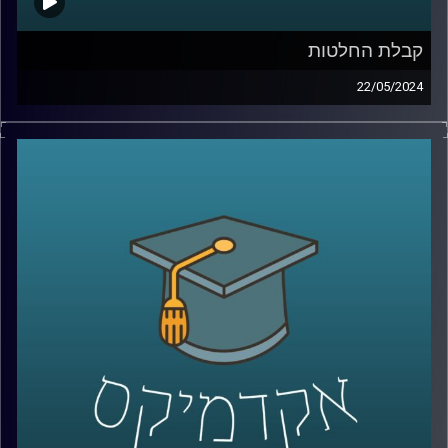
קבלת החלטות
22/05/2024
לאחר ה- 7 באוקטובר, התעוררו שאלות רבות לגבי רציונליות
ההחלטות של יחיא סינוואר, מנהיג חמאס בעזה.
ישנן מחלוקות בין מומחים באשר לרציונליות של סינוואר
בקבלת החלטות. בהתחשב בתוצאות הקשות של המלחמה
בעזה שבה איבד חמאס חלק ניכר מיכולותיו הצבאיות. רבים
סבורים שסינוואר פועל באופן שאינו רציונלי,לעומתם, יש
הטוענים שאמנם הוא פסיכופט, אך הוא מקבל החלטות
רציונליות.
מחקר במעבדה לקבלת החלטות ממוחשבות באוניברסיטת
רייכמן מנסה להעריך את מידת הרציונליות בהחלטותיו של
סינוואר ולהבין את השיקולים והתהליכים המובילים להחלטות
אלו, תוך התחשבות במרכיבים פסיכולוגיים ואידאולוגיים.
אז איתנו כאן פרופ׳ אלכס מינץ, פרופ׳ אלכס מינץ, ראש