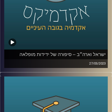
ישראל וארה״ב – סיפורה של ידידות מופלאה
27/03/2023
יחסי ישראל וארה״ב מוכרים לנו הישראלים כידידות טובה
וארוכת שנים. אך האם זה תמיד היה כך?
ד״ר אמנון כוורי יספר על היחסים בין ישראל וארה״ב, מה עומד
בבסיסם ומהם האתגרים העומדים בפניהם
קרדיט תמונות:
AudioVersity