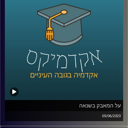
לישראל ואילו הזדמנויות יש לנו בעת הזו?
כדי לשפוך אור על המצב בהאג הצטרפה אלינו ד"ר דנה וולף,
ראשת חטיבת משפט וביטחון בבית הספר לאודר לממשל,
דיפלומטיה ואסטרטגיה.
קרדיט תמונות:
AudioVersity
על המאבק בשנאה
05/06/2023
בשנים האחרונות, בעקבות עלייתן של הרשתות החברתיות