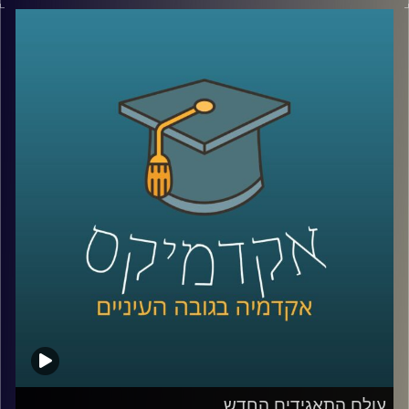
צמחה גם השנאה. עורך דין אילן יונש ואופיר טבת יספרו על
הקליניקה למאבק בשנאה, פועלה ועל הדרכים להאבק ולמגר
שנאה
קרדיט תמונות:
AudioVersity
עולם התאגידים החדש