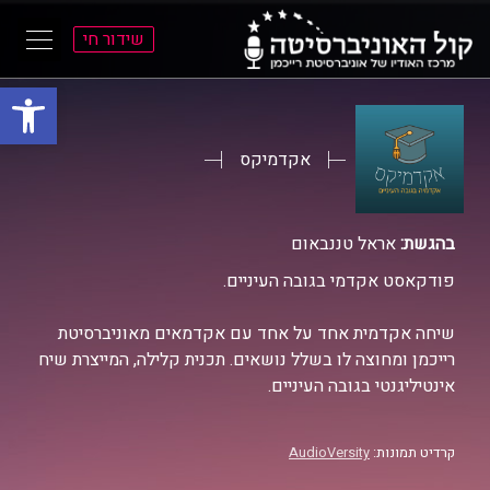
שידור חי
פתח סרגל
ל
ל
תוכן
תפריט
ראשי
ראשי
אקדמיקס
בהגשת:
אראל טננבאום
פודקאסט אקדמי בגובה העיניים.
שיחה אקדמית אחד על אחד עם אקדמאים מאוניברסיטת
רייכמן ומחוצה לו בשלל נושאים. תכנית קלילה, המייצרת שיח
אינטיליגנטי בגובה העיניים.
קרדיט תמונות:
AudioVersity