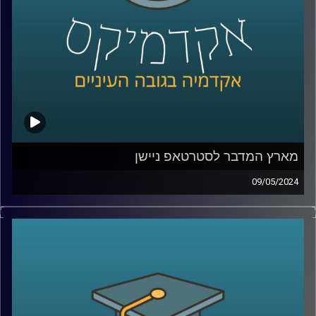
איתנו בפרק של היום ד״ר מאיר ג'בדנפר, מומחה לפוליטיקה
עכשווית של איראן, בבית הספר לאודר לממשל, דיפלומטיה
ואסטרטגיה באוניברסיטת רייכמן.
קרדיט תמונות:
AudioVersity
מארץ המדבר לסטרטאפ ניישן
09/05/2024
שממה חרבה, ענייה ועלובה, ככה תיאר את מדינת ישראל מארק
טווין לפני 150 שנה.
מדינת ישראל נחשבת כיום לאחת המדינות העשירות ביותר
בעולם.למרות אנחנו נמצאים באמצע המדבר המזרח תיכוני,
כשסביבנו לא מעט אויבים שרוצים בהיעלמותנו. ולמרות זאת,
צמחה לה מדינה מערבית לתפארת, אז איך זה קרה? ואיזה