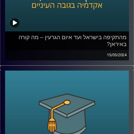
המעבדה לקבלת החלטות ממוחשבת, אוניברסיטת רייכמן.
פרסם 15 ספרים בתחום
קרדיט תמונות:
AudioVersity
מהתקיפה בישראל ועד איום הגרעין – מה קורה
באיראן?
15/05/2024
בליל ה- 14 באפריל, בזמן שאנחנו חיכינו בחרדה למתקפת
הטילים והכטב"מים מאיראן , היו כאלו גם בצד השני שנכנסו
ללחץ.
ברשתות החברתיות הופצו תמונות וסרטונים של אנשים שרצים
להצטייד במצרכים ושתייה ואפילו בדלק מחשש לתגובת נגד
ישראלית.
אז מה כל זה אומר על מה שקורה באיראן כרגע?