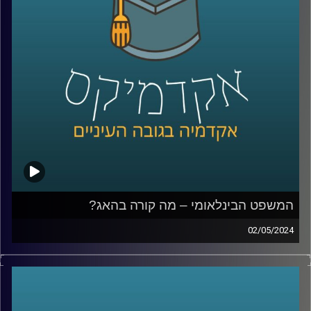
מושגים כלכליים כדאי לכל אחד מאיתנו לדעת
אז איתנו כאן בפרק של היום ד״ר יעל הדס ראשת התכניות
לכלכלה בבית הספר הבינלאומי באוניברסיטת רייכמן.
קרדיט תמונות:
AudioVersity
המשפט הבינלאומי – מה קורה בהאג?
02/05/2024
במשך שנים ישראל טענה כי לבית הדין הבינלאומי אין סמכות
לדון בסכסוך הישראלי־פלסטיני, אך כפי שאנחנו יודעים
המשפט מתנהל וחוקר את המתקפה של חמאס ואת הלחימה
מאז, אז מה בעצם קורה שם, מה הנזקים הפוטנציאליים