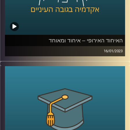
האיחוד האירופי – איחוד ומאוחד
16/01/2023
בשנים האחרונות עומד האיחוד האירופי בפנים אתגרים שונים.
גל מהגרים, מגיפת הקורונה וכיום המלחמה באוקראינה. בפרק
זה ד״ר עמנואל נבון יסביר על הקמתו של האיחוד האירופי,
מטרתו וכלל הקשיים העומדים בפניו
קרדיט תמונות:
AudioVersity