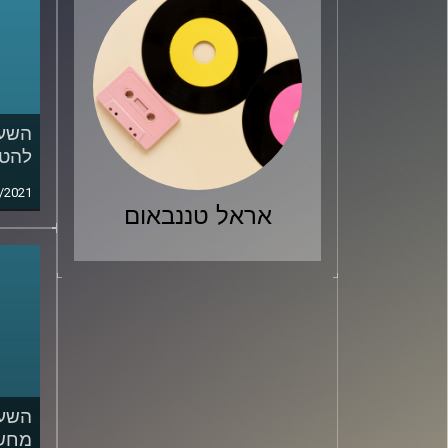
השעה
להט"
/2021
אראל טננבאום
השעה
מחשב