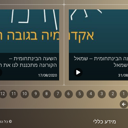
 הבינתחומית – שמאל
השעה הבינתחומית –
 שמאל
הקורונה מתכננת לנו את ה
17/08/2020
31/08
1
ף
2
3
4
5
6
7
8
9
10
11
12
לשלב
ם
הבא
מידע כללי
© כל הזכ