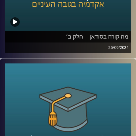
קרדיט תמונות:
AudioVersity
מה קורה בסודאן – חלק ב׳
25/09/2024
אחרי שנים של מלחמות פנימיות עקובות מדם בסודאן, ועם
נפילתו של הדיקטטור קולונל עומר אל בשיר, ששלט במדינה
במשך תקופה ארוכה, הייתה תקווה שהמדינה סוף סוף מתחילה
להשתקם. אלא שהמחלוקת סביב השאלה מי מבין שני הגנרלים
הבכירים יוביל אותה בדרכה החדשה, הציתה שוב קרבות קשים
שקורעים את המדינה המשוסעת מבפנים
אז למה כולם לאחרונה מדברים על סודאן ואיך זה קשור
לאיראן ואלינו ?
כדי לשפוך אור על המצב בסודאן הצטרף אלינו ד"ר חיים קורן,
בית ספר לאודר לממשל, דיפלומטיה ואסטרטגיה, אוניברסיטת