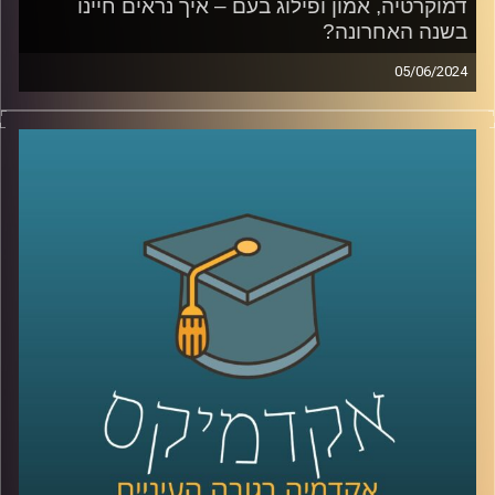
דמוקרטיה, אמון ופילוג בעם – איך נראים חיינו
בשנה האחרונה?
05/06/2024
דמוקרטיה, אמון ופילוג בעם – איך נראים חיינו בשנה
האחרונה?
מאז השביעי באוקטובר הדברים כאן השתנו.
אנשים מדברים או על ירידה מהארץ, או על חובתנו להישאר.
האם אנחנו בסכנה קיומית, איך הפילוג בעם משפיע עלינו,
ואיך כל זה מתקשר לדמוקרטיה, חופש הביטוי, אמון במוסדות
המדינה וליחס לאוכלוסיות כמו הערבים בישראל?
על כל השאלות האלו ועל הרבה יותר עונה סקר "המכון לחירות
ואחריות" של אוניברסיטת רייכמן.
בפרק זה מצטרף אלינו פרופ' אסיף אפרת, ראש תוכנית התואר