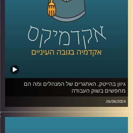
החשמליות, שככל הנראה היה גדל אפילו יותר השנה הסוללות
הן הרכיב היקר ביותר ברכבים חשמליים, וכולם מנסים לייצר
סוללות מהירות בעלות נמוכה יותר שיוכלו להוריד את מחיר
המכוניות.
כדי להבין מה קורה בשוק הזה, אילו חידושים יש ומה האתגרים
הצטרפה אלינו היום ד"ר מיכל וקרט וולקין, משקיעה, ד״ר
בפיזיקה וחומרים, חברת דירקטוריון בחברות ציבוריות
וסטרטאפים ומרצה בתוכנית המצטיינים של בית הספר ליזמות
באוניברסיטת רייכמן
גיוון בהייטק, האתגרים של המנהלים ומה הם
מחפשים בשוק העבודה
קרדיט תמונות:
AudioVersity
26/06/2024
בימים כה קשים של חוסר ודאות יש צורך במנהיגות עסקית,
חברתית וציבורית חזקה וגם צורך בגיוון משמעותי בין היתר
בענף ההייטק שלנו, שרוב הטאלנטים שלו מגיעים מהמרכז
ומאותן אוכלוסיות.