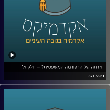
ואיך אפשר לתקן, למה לא מכנסים את הועידה למינוי שופטים,
למה הויכוח והמחאה סחפה כל כך הרבה אנשים ולבסוף נדבר
גם על לימודי משפטים; איך מתמודדים עם כניסת הבינה
המלאכותית והאם כדאי ללמוד משפטים כשהשוק כל כך רווי?
שוב איתנו בחלק ב׳, יניב רוזנאי, פרופ׳ חבר וסגן הדיקן בבית
ספר הארי רדזינר למשפטים, ומנהל משותף של מרכז
רובינשטיין לאתגרים חוקתיים.
קרדיט תמונות:
AudioVersity
חזרתה של הרפורמה המשפטית? – חלק א׳
20/11/2024
למעלה משנה עברה מאז הרפורמה המשפטית של יריב לוין,
שכללה בין היתר, הצעה לחוקק פסקת התגברות ברוב של 61,
שתאפשר לכנסת לחוקק מחדש חוקים שנפסלו בבג"ץ ואת
תיקון הסבירות, שאומר שבית המשפט אינו יכול לדון בסבירות
החלטות של הממשלה או שריה. תיקון הסבירות עבר ובוטל,