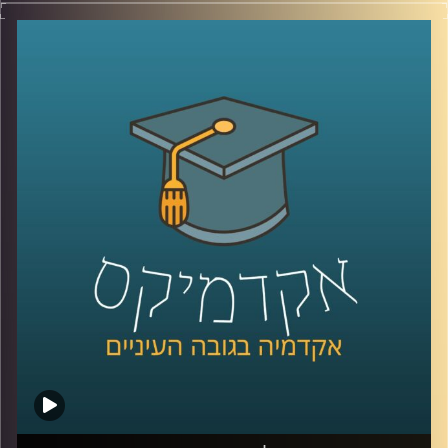
קרדיט תמונות:
AudioVersity
כללי החיים המודרניים הם עמוסים ומלחיצים ובכלל אם
מסתכלים על השנה האחרונה, יש המון מקור לדאגה ולרגשות
שליליים,
אז איך מתמודדים עם כל הדבר הזה? יש ענף בשם פסיכולוגיה
חיובית שעוזר לתת מענה
אז כדי לצלול לתוך הנושא ואיך אנחנו יכולים ליישם את
הפסיכולוגיה החיובית בחיינו, הצטרפה אלינו ד״ר עדית זכאי
אור, מנכ״לית מרכז מיטיב לפסיכולוגיה חיובית באוניברסיטת
רייכמן
קרדיט תמונות:
AudioVersity