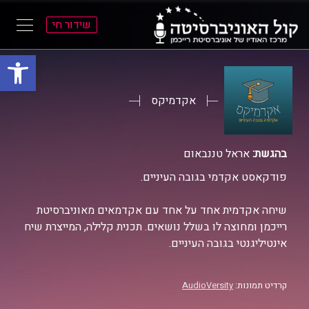
שידור חי
פתח סרגל
ל
ל
תוכן
תפריט
ראשי
ראשי
אקדמיקס
בהגשת:
אראל טננבאום
פודקאסט אקדמי בגובה העיניים.
שיחה אקדמית אחד על אחד עם אקדמאים מאוניברסיטת
רייכמן ומחוצה לו בשלל נושאים. תכנית קלילה, המייצרת שיח
אינטיליגנטי בגובה העיניים.
קרדיט תמונות:
AudioVersity