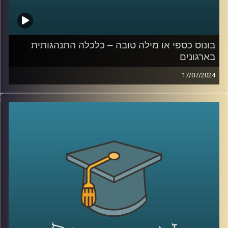
בונוס כספי או מילה טובה – כלכלה התנהגותית
בארגונים
17/07/2024
דמיינו את התרחיש הבא:
אתם בעבודה שלכם עובדים קשה – ופתאום הבוס שלכם
מגיע ונותן לכם בונוס: כסף מזומן או מילה טובה
מה תעדיפו?
ככל הנראה רובכם תופתעו לשמוע שהתשובה היא דווקא לא
כסף מזומן. מהמחקרים, שערך הפסיכולוג ד"ר גיא הוכמן
באוניברסיטת דיוק, עולה כי עובדים אמנם אומרים שהם רוצים
כסף מזומן, אבל מה שהם באמת רוצים זו מילה טובה מהבוס.
המקרה הזה מצטרף לשורה גדולה של מקרים שנחקרו על ידי
הכלכלה ההתנהגותית ונמצא שהתשובה האינטואיטיבית או
ההגיונית היא לא תמיד הנכונה
אז על זה ועוד הצטרף אלינו ד״ר גיא הוכמן, ראש תכנית התואר