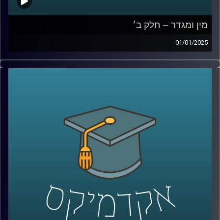
מין ומגדר – חלק ב׳
01/01/2025
לאחר שדיברנו על הסללה מגדרית, ההבדל בין נשים לגברים ,
המוחיים והפיזיים ועל איך הסביבה משפיעה על כל הדבר הזה
בפרק הזה אנחנו נדבר על נשים בשוק העבודה, שילוב נשים
בלוחמה, שוויון בנטל בבית ולאן המחקר על מגדר ילך בשנים
הקרובות?
אז שוב איתנו כאן פרופ תמר שגיא,מבית הספר ברוך איבצר
לפסיכולוגיה באוניברסיטת רייכמן
קרדיט תמונות:
AudioVersity