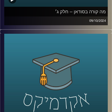
מה קורה בסודאן – חלק ג׳
09/10/2024
המלחמה שנפתחה ב-7 באוקטובר בין ישראל לחמאס לא
נשארה רק בגבולות המדינה, החותים פועלים במצרי באב אל
מנדב בדרום, אנחנו מנהלים מערכה בצפון מול חיזבאללה
והאיראניים פתחו חזית בסוריה ועיראק. אבל מערכה נוספת
שישראלים פחות מכירים, היא המערכה על סודאן, שותפה
נוספת של ישראל להסכמי אברהם. שבימים אלו מבוקשת מכל
עבר מצד אחד האיראנים ורוסיה ומצד שני הציר של ארצות
הברית וישראל
אז מי יזכה בסודאן כבעלת ברית בעתיד הקרוב?
כדי לענות על השאלה הזו הצטרף אלינו היום ד״ר חיים קורן,
בית ספר לאודר לממשל, דיפלומטיה ואסטרטגיה, אוניברסיטת
רייכמן.
לשעבר שגריר ישראל הראשון לדרום סודאן ומצרים.