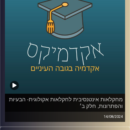
אז על זה ועוד תדבר איתנו היום ד״ר יונת צוובנר, בית ספר
אריסון למנהל עסקים, אוניברסיטת רייכמן.
קרדיט תמונות:
AudioVersity
מחקלאות אינטנסיבית לחקלאות אקולוגית- הבעיות
והפתרונות, חלק ב׳
14/08/2024
בפרק הקודם דיברנו בעיקר על הבעיות שבחקלאות