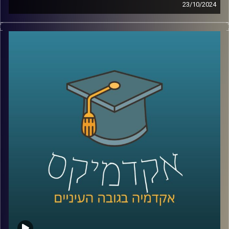
23/10/2024
מה לא נאמר כבר על שכנתנו מצפון לבנון?
אין ספק שיש לנו יחסים צוננים איתה שידעו עליות ומורדות,
והיום אפשר להגיד שלבנון בקריסה כלכלית.
בסוף 2019 פרץ משבר הומניטרי חמור בלבנון, יש כאלו
שמכנים אותו המשבר החמור ביותר בעשורים האחרונים,
למעשה מדובר במשבר משולש – אובדן משילות, משבר כלכלי
ומשבר בריאותי.
בימים אלו אנו נמצאים בלחימה עם לבנון שלא נראתה מזה
שנים, אז מה קורה שם עכשיו? והאם מתישהו נצליח להגיע
לאיזשהי נורמליזציה ?
כדי לדון בדיוק בזה הצטרף אלינו שוב ד״ר חיים קורן, בית ספר
לאודר לממשל, דיפלומטיה ואסטרטגיה, אוניברסיטת רייכמן.
לשעבר שגריר ישראל הראשון לדרום סודאן ומצרים.
*הפרק הוקלט לפני התעצמות הלחימה אך מאוד רלוונטי כדי
להבין באמת איך הגענו למצב שבו אנחנו היום
קרדיט תמונות:
AudioVersity