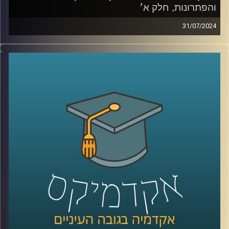
והפתרונות, חלק א׳
31/07/2024
בעשורים הקרובים צפויים שינויים רבים באקלים, דבר המהווה
אתגר לחקלאות ברחבי העולם
שינויים במשקעים, טמפרטורות, מזיקים ועוד יגרמו לשינוי
מהותי בחקלאות.
מאז המאה ה-18 ועד היום בני האדם ניסו להשתלט על הטבע
ובכך הבדיל את עצמינו מהציידים והלקטים של פעם.
התחלנו להשתמש בדישון , הדברה, הנדסה גנטית ועוד,
היום אנחנו יודעים שלא הצלחנו לנצח את הטבע. ומחקרים
מראים שדישון כימי פוגע בעמידות של הצמח, ובנו.
אז מה הפתרון? לחקלאות האקולוגית יש כמה תשובות
וכדי לדון בהן הצטרפה אלינו ד"ר קרני לוטן מרקוס מבית הספר
לקיימות באוניברסיטת רייכמן, חוקרת מערכות לגידול מזון
קרדיט תמונות:
AudioVersity