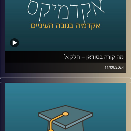
רייכמן.
לשעבר שגריר ישראל הראשון לדרום סודאן ומצרים.
קרדיט תמונות:
AudioVersity
מה קורה בסודאן – חלק א׳
11/09/2024
אחרי שנים של מלחמות פנימיות עקובות מדם בסודאן, ועם
נפילתו של הדיקטטור קולונל עומר אל בשיר, ששלט במדינה
במשך כ- 30 שנה, הייתה תקווה שהמדינה סוף סוף מתחילה
להשתקם. אלא שהמחלוקת סביב השאלה מי מבין שני הגנרלים
הבכירים יוביל אותה בדרכה החדשה, הציתה שוב קרבות קשים
שקורעים את המדינה המפולגת מבפנים
אז למה כולם לאחרונה מדברים על סודאן ואיך זה קשור
לאיראן ואלינו ?