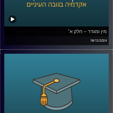
מין ומגדר – חלק א׳
18/12/2024
בפרק הזה נצלול לתחום מרתק שנוגע בכולנו אבל לא תמיד
אנחנו חושבים עליו: כיצד השפעות מגדריות יכולות לעצב את
חוויות ההתפתחות של ילדינו.
אנו עוסקים בהרבה החלטות סביב התנהגותם של ילדים,
מהלבוש ועד לפעילויות שהם בוחרים, אבל האם חשבתם על
כך שהחלטות אלו עשויות גם להשפיע על תחומי העניין
והכישורים שלהם?
בפרק הזה, נארח את פרופסור תמר שגיא מבית הספר ברוך
איבצ׳ר לפסיכולוגיה שתחשוף כיצד מסרים מגדריים, שלעתים
איננו מודעים להם, יכולים לעצב את האופן שבו ילדים תופסים
את עצמם ואת האפשרויות מונחות בפניהם