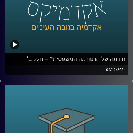
קרדיט תמונות:
AudioVersity
חזרתה של הרפורמה המשפטית? – חלק ב׳
04/12/2024
בפרק הקודם עשינו סדר במושגי היסוד, מה כוללת הרפורמה
המשפטית, מה היא בכלל פסקת ההתגברות, עילת הסבירות,
חוקי יסוד, מה החששות והבעיות שעולות מתוך השינויים האלו
ודיברנו גם על השוואה למדינות שונות, מה קרה בפולין
ובהונגריה ומה נקודות השוני והדמיון בינינו לבינםהיום נדבר
עוד על ביקורת שיפוטית, האם התזמון של פרסום פסק הדין
מפלג את העם?, נדבר על האג והאם מערכת המשפט שלנו
מגינה עלינו, במה כן המבקרים של מערכת המשפט צודקים