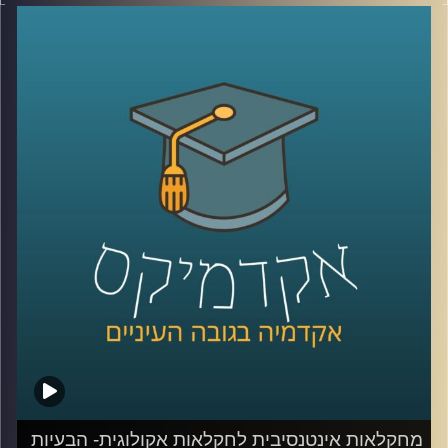
האינטנסיבית, דיברנו על דישון, הדברה ואיך כל זה פוגע במאזן
האקולוגי ולא בריא לנו.
היום נצלול לפתרונות ונעשה סדר במושגים (חקלאות ביו
דינאמית, אורגנית, פוליקולטורית ועוד)
נדבר גם על הנדסה גנטית ומה זה אומר
נעמיק באיך פותרים את הבעיה, איכות המים, השקיה והאם
המעבר לחקלאות אקולוגית תצליח להאכיל את העולם עד
2050?
חלק ב׳ עם ד"ר קרני לוטן מרקוס מבית הספר לקיימות
באוניברסיטת רייכמן, חוקרת מערכות לגידול מזון
קרדיט תמונות:
AudioVersity
מחקלאות אינטנסיבית לחקלאות אקולוגית- הבעיות