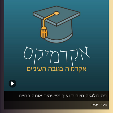
אז כחלק מהמאמצים לספק הזדמנות שווה לתושבי העוטף
להשתלב בהייטק ולחזק את הדרום בתקופה הזו ולמרות
שהענף מתמודד עם ירידה בגיוסי ההון, בית הספר להייטק של
גוגל ואוניברסיטת רייכמן, בשיתוף עם אמדוקס ישראל ועיריית
שדרות, השיקו בימים אלו שלוחה של בית הספר להייטק
בשדרות
אז איתנו כאן היום גלי שחר אפרת, מנכ"לית FORE לימודי חוץ,
הכשרת מנהלים ובית הספר להייטק של Google ואוניברסיטת
רייכמן
FORE:
https://www.fore-runi.com/
בית הספר ללימודי הייטק של אוניברסיטת רייכמן ו-Google:
פסיכולוגיה חיובית ואיך מיישמים אותה בחיינו
https://www.grtech.co.il/
19/06/2024
למלחמה בעזה מחירים מנטלים כבדים על הנפש שלנו ובאופן