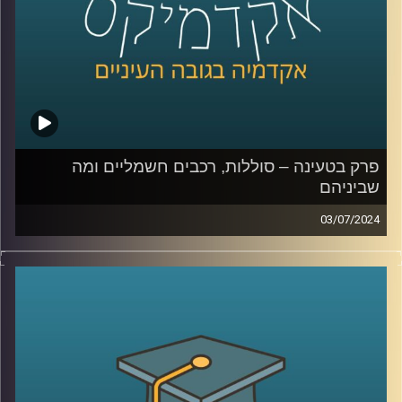
השני בכלכלה התנהגותית באוניברסיטת רייכמן
קרדיט תמונות:
AudioVersity
פרק בטעינה – סוללות, רכבים חשמליים ומה
שביניהם
03/07/2024
שוק הרכבים החשמליים בישראל הולך וגדל.
בשנת 2023 נסגר עם נתח שוק של כמעט 20% רכבים
חשמליים מכלל הרכבים שעלו על הכביש, לעומת 10% בשנת
2022.
עליית המס על רכבים חשמליים שהתרחשה בתחילת 2023 יחד
עם ההשפעה של מלחמת חרבות ברזל האטו את קצב כניסת