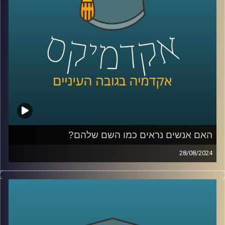
כדי לשפוך אור על המצב בסודאן הצטרף אלינו ד"ר חיים קורן,
בית ספר לאודר לממשל, דיפלומטיה ואסטרטגיה, אוניברסיטת
רייכמן.
לשעבר שגריר ישראל הראשון לדרום סודאן ומצרים.
קרדיט תמונות:
AudioVersity
האם אנשים נראים כמו השם שלהם?
28/08/2024
מה משפיע עלינו יותר? הסביבה או התורשה?
מדובר בויכוח עתיק למדי עם המון דעות ומחקרים לכאן ולכאן.
מחקרה של ד״ר יונת צוובנר, מציג עד כמה חזקה השפעת
הסביבה וההסללה החברתית ומראה כי השפעתה כה גדולה, עד
שהיא יכולה לשנות אפילו את מראה הפנים שלנו.