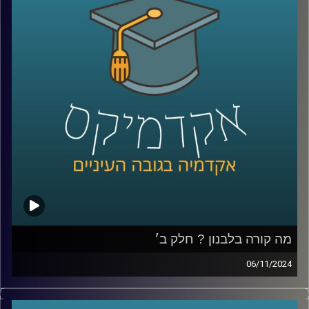
ורבים חשבו שזוהי סופה של הרפורמה, אלא שבימים אלו ניכר
שמנסים לקדמה שובאז מה קורה עם הרפורמה, מה הקואליציה
מנסה להשיג, היתרונות והחסרונות והאם וכיצד בכלל ראוי
לעשות זאת
בסוגיות האלו ויותר נדון היום עם פרופ׳ יניב רוזנאי,פרופ׳ חבר
וסגן הדיקן בבית ספר הארי רדזינר למשפטים, ומנהל משותף
של מרכז רובינשטיין לאתגרים חוקתיים.
קרדיט תמונות:
AudioVersity
מה קורה בלבנון ? חלק ב׳
06/11/2024
בפרק הקודם דיברנו על ההיסטוריה של לבנון, הרכב
האוכלוסייה, הסיבות למשבר והמתיחות איתנו והפרק נדבר יותר