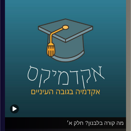
על חיזבאללה, נסראללה, אזרחים שעזבו את לבנון, האם יש
סיכוי לנורמליזציה בעתיד וארגון בשם אל קרץ אל חסן שמגדיר
את עצמו כאגודת צדקה ללא מטרות רווח ומאחסן בתוכו את כל
הפעילות הכלכלית של חיזבאללה
שוב איתנו ד״ר חיים קורן, בית ספר לאודר לממשל, דיפלומטיה
ואסטרטגיה, אוניברסיטת רייכמן.
לשעבר שגריר ישראל הראשון לדרום סודאן ומצרים.
*הפרק הוקלט לפני התעצמות הלחימה אך מאוד רלוונטי כדי
להבין באמת איך הגענו למצב שבו אנחנו היום
קרדיט תמונות:
AudioVersity
מה קורה בלבנון? חלק א׳