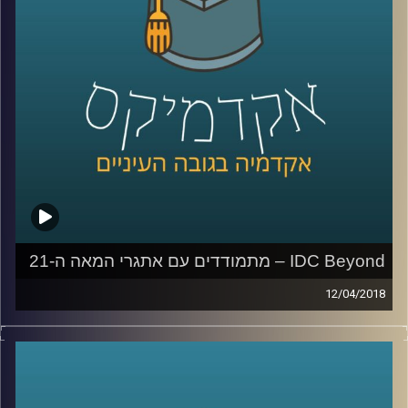
לסקר שדה קרב מדמם
?
קרדיט תמונות:
AudioVersity
IDC Beyond – מתמודדים עם אתגרי המאה ה-21
12/04/2018
IDC Beyond
היא תכנית ייחודית ששמה לה
למטרה להתמודד עם האתגרים הגלובליים
שעומדים בפני האנושות במאה ה-21
.
עמיר לבקוביץ', מנהל התכנית, ורחל בן שושה,