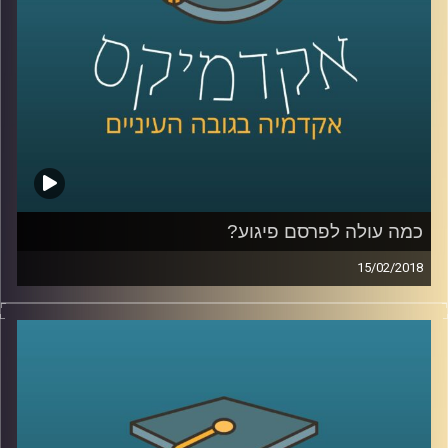
.
קרדיט תמונות:
AudioVersity
כמה עולה לפרסם פיגוע?
15/02/2018
מה אתם יותר זוכרים, את התמונה של מטוסי
נוסעים פוגעים בבנייני התאומים ומחריבים
אותם עד היסוד, או את הקמפיין של חברת קוקה
קולה באותה השנה? מבט על ארגוני הטרור כעל
מותגים מסחריים שופך אור על יחסי הטרור