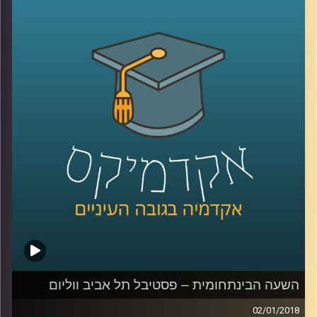
לחלוטין. את מקומם של הצבאות המסודרים על
חילות הים, היבשה והאוויר תפסו ארגוני טרור
שנלחמים מלב האוכלוסייה האזרחית. במקביל
שולחים ארגונים אלו מחבלים שהופכים את
מרכזי הערים לשדה קרב מדמם. ד"ר מורן ירחי
עומדת על מאפייני שדה הקרב החדש, על
הזירות הנוספות שהתווספו למלחמה המסורתית
וכיצד הפך השיקול התדמיתי ללא פחות חשוב
מהמהלכים הטקטיים בשטח
.
קרדיט תמונות:
AudioVersity
השעה הבינתחומית – פסטיבל תל אביב ווליום
02/01/2018