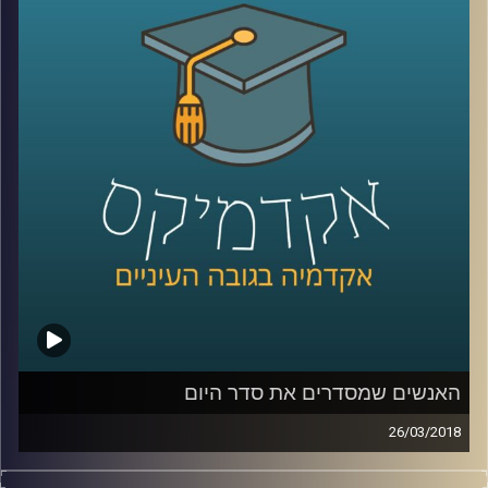
בוגרת המחזור הראשון, מספרים על תהליכי
העבודה – החל מלימוד הבעיות בתחומים
השונים, דרך מפגש עם המנטורים ועד למוצר
הסופי והמפגש עם המשקיעים
קרדיט תמונות:
AudioVersity
האנשים שמסדרים את סדר היום
26/03/2018
כיצד הצליח אריק שרון, בניגוד גמור לאג'נדה