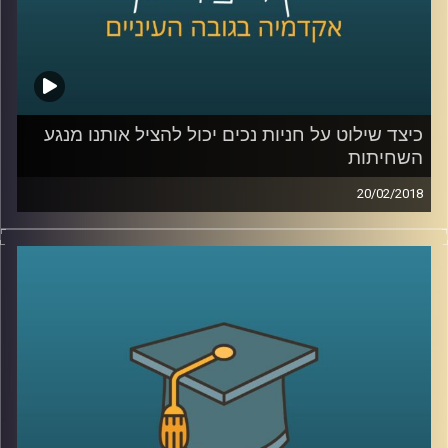
כיצד שילוט על חניות נכים יכול להציל אותנו מנגע
השחיתות
20/02/2018
נגע השחיתות הפך לממאיר במחזותינו ומהווה
איום קיומי על המשטר הדמוקרטי.
פרופסור
שחר איל
עומד על ההנמקות שהובילו
את אין סוף החשודים, הנחקרים והמואשמים
בפרשות שחיתות שונות לבצע את מעשיהם ואיך
הם בכל זאת הצליחו לשכנע את עצמם
שכוונותיהם חיוביות? בנוסף מציג איל את
המודל המשולש למלחמה במחלה ציבורית זו
.