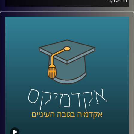
18/06/2018
משחקי המונדיאל טומנים בחובם הרבה מעבר
למה שמתרחש על כר הדשא – פוליטיקאים,
בעלי הון ושלל אינטרסים שזורים במשחקים
שמרתקים אליהם מיליוני צופים ברחבי העולם.
ד"ר יאיר גלילי עושה סדר בקשר שבין פוליטיקה
לכדורגל וסוקר את ההיסטוריה הדרמטית של
משחקי הגביע העולמי
.
קרדיט תמונות:
AudioVersity