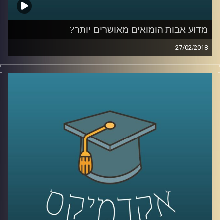
מדוע אבות הומואים מאושרים יותר?
27/02/2018
מחקרים מצביעים על כך שאבות הומואים
מאושרים יותר מאבות רגילים במה שקשור לחיי
ההורות שלהם. ד"ר גבע שנקמן מצביע על
הסיבות לכך, מתאר מודלים נוספים של
משפחה ומסביר כיצד הם קשורים ל"פרדוקס
ההורות
"
קרדיט תמונות:
AudioVersity