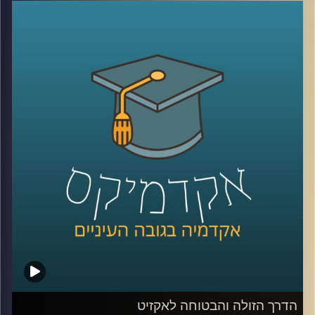
בשמה הוא רץ, לגייס רוב פליטי לביצוע תכנית
ההתנתקות? ואיך הצליחה מפלגת שינוי להפוך
את השיח על הרבנות הראשית לשיח כלכלי?
ד"ר מעוז רוזנטל על אופן התמרון של סדר היום
הפוליטי ועל האנשים שבאמת מחליטים האם
ראש ממשלה מכהן ימשיך בתפקידו
קרדיט תמונות:
AudioVersity
הדרך הזולה והבטוחה לאקזיט