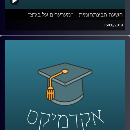
השעה הבינתחומית – "מערערים על בג"צ"
16/08/2018
במאבק העיקש בין המחנות הפוליטיים בישראל
נהוג לסמן את בית המשפט כמעוזו של השמאל,
ומתנגדיו מאשימים אותו שהוא מפריע לנבחרי
הציבור למשול. ד"ר מעוז רוזנטל בדק את
פעילות בג"צ במשך עשרות שנים והגיע
לממצאים שעשויים להפתיע רבים הדבקים
בתדמית זו. וגם – מדוע המהלכים שהובילה
שרת המשפטים, איילת שקד, גרמו לתוצאות
הפוכות מכוונותיה המקוריות
?
קרדיט תמונות:
AudioVersity