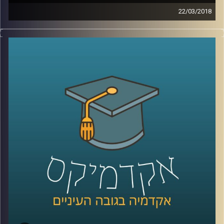
22/03/2018
את הכותרות על חברות סטארטאפ שנמכרות
בסכומים אסטרונומיים כבר התרגלנו לראות,
אבל מה באמת עומד מאחורי סיפורי ההצלחה
הללו? ד"ר יוסי מערבי חושף את הנתונים
שמאחורי התעשייה, מפרק את המושגים
'יצירתיות' ו'חדשנות' כמרכיבים בהצלחה ומסביר
מהי הדרך היעילה לעשות סטארטאפ בלי
לשבור את החסכונות
קרדיט תמונות:
AudioVersity