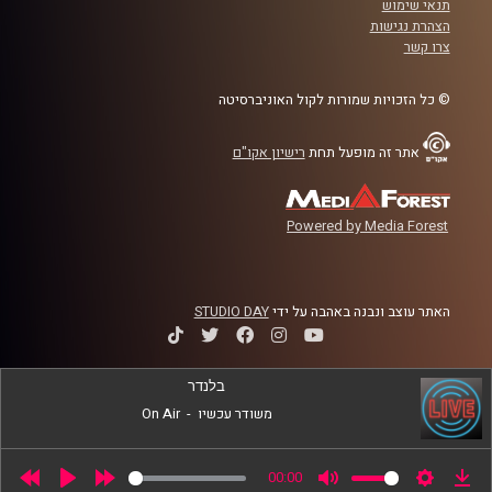
תנאי שימוש
קרדיט תמונות:
AudioVersity
הצהרת נגישות
צרו קשר
© כל הזכויות שמורות לקול האוניברסיטה
אתר זה מופעל תחת
רישיון אקו"ם
Powered by Media Forest
האתר עוצב ונבנה באהבה על ידי
STUDIO DAY
בלנדר
משודר עכשיו
-
On Air
00:00