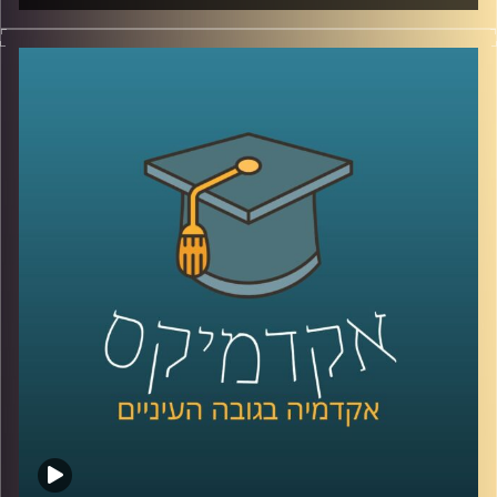
מקומה של המוזיקה האלקטרונית כבר לא מזמן רק במרתפים
חשוכים ובבמות האנדרגראונד, היא מתפתחת ללא הרף, חוצה
ז'אנרים ומטשטשת גבולות מוזיקליים. פסטיבל תל אביב ווליום
הופך את העיר לזירה תוססת של ארבעה ימים בהם משולבת
ועידת יום שתעסוק בנושאים החמים והרלוונטיים ביותר
בתעשייה ופסטיבל לילה שיתפרס בעשרות מועדונים ברחבי
העיר. אדם יחיאל ויוליה עזריה על עלייתה של המוזיקה
האלקטרונית למרכז הבמה, על מקומה של התעשייה בארץ ועל
האורחים שיגיעו מרחבי העולם
קרדיט תמונות:
AudioVersity