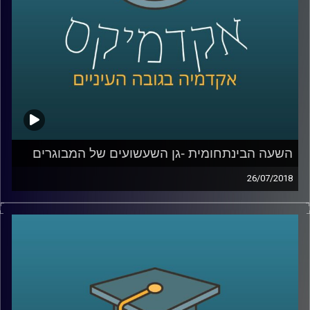
קרדיט תמונות:
AudioVersity
השעה הבינתחומית -גן השעשועים של המבוגרים
26/07/2018
ד"ר דנה פרג מתארת את השינויים הדרמטיים
שעברו על שוק העבודה בעשורים האחרונים
ומסבירה כיצד זה קשור לחוזה הפסיכולוגי הקיים
בין המעסיק למועסק, וגם: מדוע חבורת יפנים
שיתחילו לעבוד במשרד בתל אביב לא שונים
בהרבה מחבורת צעירים בני העיר שגדלו אי שם