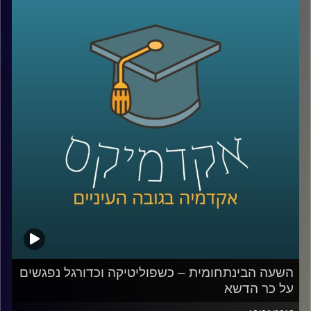
היצירה, ההפקה, ההפצה והצריכה. עו"ד לאנה
נחאס מסבירה כיצד ניתן לשמור על זכויות
מוזיקאים בעידן של סימפולים, מדוע ספר
החוקים מזניח את המוזיקה האלקטרונית וגם –
לאן לדעתה צועדת התעשייה בעידן שלך
סטרימינג
?
קרדיט תמונות:
AudioVersity
השעה הבינתחומית – כשפוליטיקה וכדורגל נפגשים
על כר הדשא