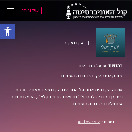
שידור חי
פתח סרגל
ל
ל
תוכן
תפריט
ראשי
ראשי
אקדמיקס
בהגשת:
אראל טננבאום
פודקאסט אקדמי בגובה העיניים.
שיחה אקדמית אחד על אחד עם אקדמאים מאוניברסיטת
רייכמן ומחוצה לו בשלל נושאים. תכנית קלילה, המייצרת שיח
אינטיליגנטי בגובה העיניים.
קרדיט תמונות:
AudioVersity