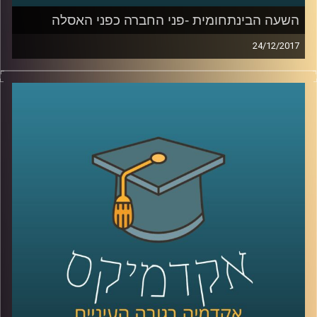
השעה הבינתחומית -פני החברה כפני האסלה
24/12/2017
כשני מיליארד בני אדם בעולם סובלים ממחסור
בבתי שימוש זמינים וראויים בקרבת הבית
שלהם, אומנם הנושא לא מקבל תשומת לב
ציבורית, אך לפי האו"ם מאות אלפי בני אדם
משלמים בחייהם כתוצאה מהמשבר הסניטרי
החמור. תמר עקוב על המסע שלה בהודו, שם
חקרה לעומק את הסוגיה ועמדה על פתרונות
אפשריים, וגם כיצד בעיות של שוויון, מגדר,
תרבות ופערים כלכליים משתקפים בבתי
השימוש שלנו
.
קרדיט תמונות:
AudioVersity