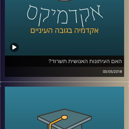
האתגרים הללו ומפרט על המדד לערים חכמות
שפיתח וכיצד באמצעות שילוב של טכנולוגיה,
חדשנות וחינוך נוכל להפוך ביחד את הג'ונגל
האורבני הצפוף למקום שטוב יותר לחיות בו
.
קרדיט תמונות:
AudioVersity
האם העיתונות האנושית תשרוד?
03/05/2018
ראיון מיוחד עם נעם למלשטריך-לטר לרגל צאת
ספרו החדש "עיתונאות רובוטית – האם
העיתונות האנושית תשרוד?". לאן מועדות פניה
של העיתונות בעידן הבינה המלאכותית? כיצד
האופן שבו אנו צורכים מידע מעצב מחדש את
הסיפור העיתונאי ולמה עדיף לשלוח רובוט