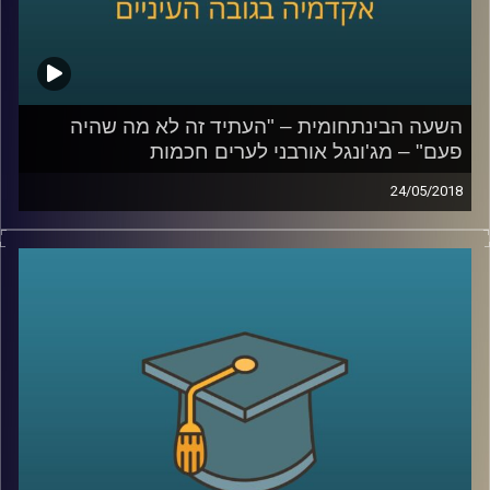
השעה הבינתחומית – "העתיד זה לא מה שהיה
פעם" – מג'ונגל אורבני לערים חכמות
24/05/2018
העידן הנוכחי מביא עמו נהירה אנושית אדירה
למגורים בעיר – עד כדי כך שבשנת 2050 שני
שלישים מאוכלוסיית העולם יגורו בערים. אם לא
ניערך כראוי ליום הזה אנו עלולים למצוא עצמנו
בתרחיש אימים של אלימות גואה ברחובות
ומובלעות פשיעה
.
פרופ' יואב יאיר מסביר כיצד יש להתמודד עם