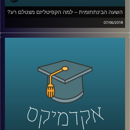
השעה הבינתחומית – למה הקפיטליזם מצטלם רע?
07/06/2018
השיח הכלכלי המתווך על ידי הפוליטיקאים
והתקשורת מוטה פעמים רבות ומונע מתוך
אג'נדה ואינטרסים שלא תמיד מעוגנים בעובדות.
פרופסור עומר מואב מנפץ מיתוסים על השיטה
הקפיטליסטית, מסביר מדוע לדעתו זו הדרך
היעילה ביותר לדאוג לרווחת החלשים וגם כיצד
באמת אפשר לצמצם את הפקקים בכביש
?
קרדיט תמונות:
AudioVersity