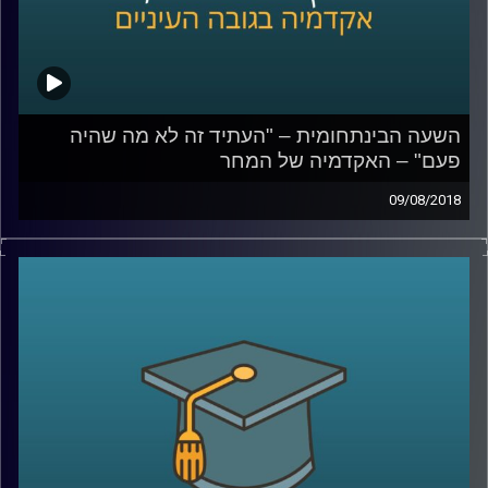
השעה הבינתחומית – "העתיד זה לא מה שהיה
פעם" – האקדמיה של המחר
09/08/2018
עשרות סטודנטים יושבים עם הלפטופים הפתוחים מול
המרצה באוניברסיטה, למראית עין ניתן לחשוב שהם מסכמים
אותו בשקיקה אבל למען האמת – כנראה שרובם גולשים
בפייסבוק או קונים באיביי. פרופסור יואב יאיר מכיר את
המציאות הזו מקרוב, שבה שיטת הלימוד הקלאסית הולכת
ומאבדת מהרלוונטיות שלה, הקשב יורד וכך גם היכולת
להתעמק. הוא עומד על הסיכונים הקיימים בחברה המתחנכת
לרדידות ובורות, מפרט כיצד ניתן להתאים את שיטות הלימוד
למציאות של היום וגם מסביר מדוע הוא דווקא מתרגש
מהתקופה הנוכחית אותה הוא מזהה כרנסאנס של האקדמיה.