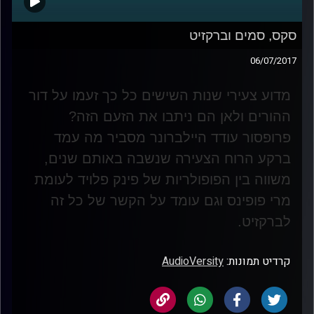
סקס, סמים וברקזיט
06/07/2017
מדוע צעירי שנות השישים כל כך זעמו על דור
ההורים ולאן הם ניתבו את הזעם הזה?
פרופסור עודד היילברונר מסביר מה עמד
ברקע הרוח הצעירה שנשבה באותם שנים,
משווה בין הפופולריות של פינק פלויד לעומת
מרי פופינס וגם עומד על הקשר של כל זה
לברקזיט
.
קרדיט תמונות:
AudioVersity