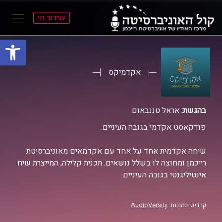
שידור חי
פתח סרגל
ל
ל
תוכן
תפריט
ראשי
ראשי
אקדמיקס
בהגשת:
אראל טננבאום
פודקאסט אקדמי בגובה העיניים.
שיחה אקדמית אחד על אחד עם אקדמאים מאוניברסיטת
רייכמן ומחוצה לו בשלל נושאים. תכנית קלילה, המייצרת שיח
אינטיליגנטי בגובה העיניים.
קרדיט תמונות:
AudioVersity