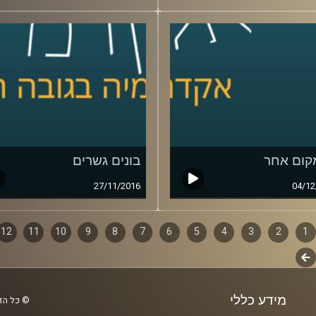
קום אחר
בונים גשרים
27/11/2016
04/12
1
ף
2
3
4
5
6
7
8
9
10
11
12
לשלב
ם
הבא
מידע כללי
© כל הזכ