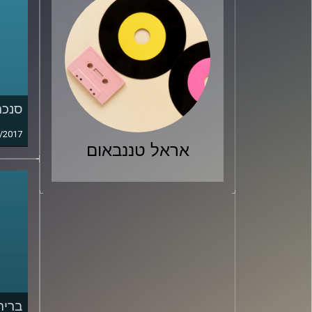
סנכר
/2017
אראל טננבאום
ברית