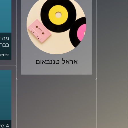
בברז
/2025
אראל טננבאום
re-4