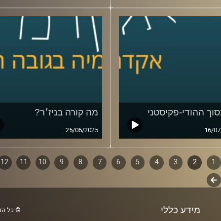
וך ההודי-פקיסטני
מה קורה בניז׳ר?
25/06/2025
16/07
1
ף
2
3
4
5
6
7
8
9
10
11
12
לשלב
ם
הבא
מידע כללי
© כל הזכ