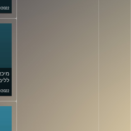
/2022
מיכא
ללימ
/2022