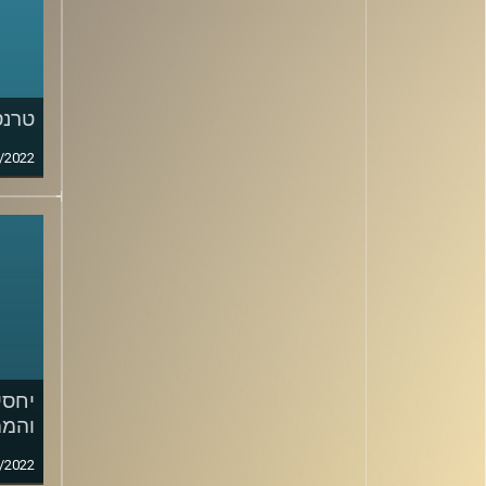
טרנס
/2022
יחסי
והממ
/2022