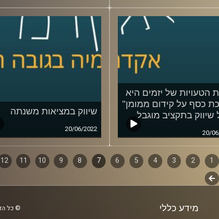
26/06/2022
 הטעויות של יזמים היא
ת כסף על קידום ממומן"
שיווק במציאות משנתה
 שיווק בתקציב מוגבל
20/06/2022
20/06
1
ף
2
3
4
5
6
7
8
9
10
11
12
לשלב
ם
הבא
מידע כללי
© כל הזכ