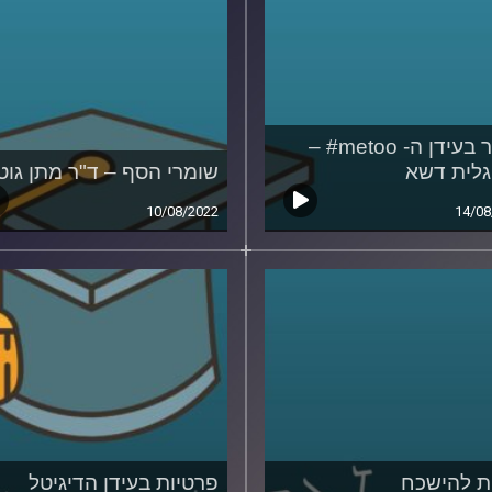
מגדר בעידן ה- metoo# –
גלית דשא
שומרי הסף – ד"ר מתן גוט
10/08/2022
14/08
ת להישכח
פרטיות בעידן הדיגיטל