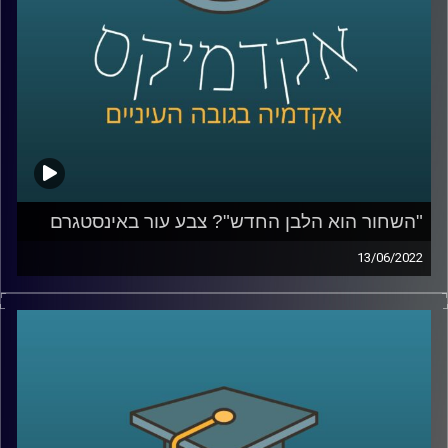
לשיחה על הסיבות שבגללן אין להאמין לפוליטיקאים –
לחצו
כאן
קרדיט תמונות:
AudioVersity
"השחור הוא הלבן החדש"? צבע עור באינסטגרם
13/06/2022
בעידן בו אנו נמדדים על ידי כמות הלייקים והעוקבים חשוב
לתעד את הפעילות שאנחנו עושות ועושים ולהציג אותה
בקפידה, ואם צריך גם ללטש איזו נקודה או להוסיף פילטר
שיהפוך אותנו ליפים יותר. כאשר ענבר מיכלזון דרורי, חוקרת
ומרצה על סוציולוגיה דיגיטלית תרבות ובני נוער באינסטגרם
בבר אילן ואצלנו בחטיבת דאטה ממשל ודמוקרטיה שאלה
נערות ונערים באיזה פילטרים הם משתמשים היא נדהמה לגלות