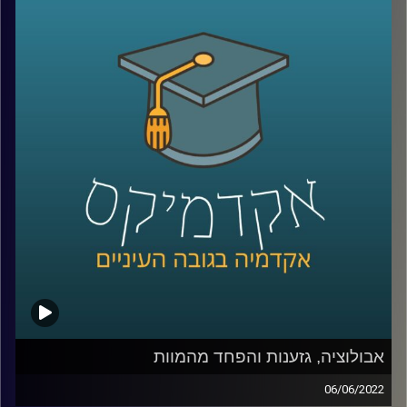
של הדרכון מנתב"ג, תיכוניסטים יצטלמו מהגב רצים לים עם
גלשן ביד כאילו בלי ידיעתם ומסיבות בריכה, יציאה עם חברים
או ארוחות במסעדה יצולמו כדי להבהיר לכולם
שהמצולמים בעלי חיי חברה עשירים. אבל מה קורה כאשר
המצב הכלכלי לא מאפשר לטוס לחו"ל, להיות בחוגים פוטוגנים
או לצאת למסעדות לעיתים קרובות ואפילו השכונה או חצר
הבית לא מספיק יפים כדי להצטלם בהם (ובטח שלא כוללים
בריכה).
בפרק הזה ענבר מיכלזון דרורי, חוקרת ומרצה על סוציולוגיה
דיגיטלית תרבות ובני נוער באינסטגרם בבר אילן ואצלנו בחטיבת
דאטה ממשל ודמוקרטיה על הפערים בין האינסטגרם של
נערות ונערים ממעמד נמוך לעומת כאלו ממעמד כלכלי גבוה,
איך מציגים חיים יפים בתוך מציאות שאינה פוטוגנית ומה זה אי
שוויון בנכסים דיגיטאליים.
אבולוציה, גזענות והפחד מהמוות
06/06/2022