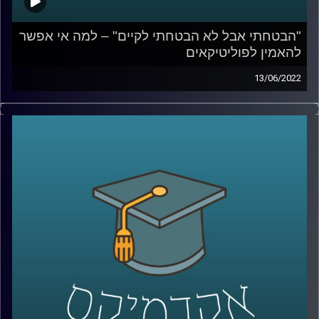
"הבטחתי אבל לא הבטחתי לקיים" – למה אי אפשר
להאמין לפוליטיקאים
13/06/2022
בישראל התרגלנו שהבטחות בחירות לא נועדו כדי להיות
מקויימות. בפרק הזה ד"ר מעוז רוזנטל, מרצה בכיר בבית הספר
לאודר לממשל, ידבר על הסיבות בגללן אי אפשר להאמין
לפוליטקאים, בכל העולם, איפה עובר הגבול בין שקר לאחריות
לאומית על דברים שרואים מכאן ומה המחיר של שקרים
פוליטים.
לשיחה על משילות – שנה לממשלת בנט לפיד –
לחצו כאן