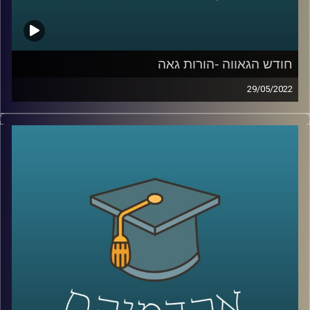
קרדיט תמונות:
AudioVersity
חודש הגאווה -הורות גאה
29/05/2022
השנה הוחלט סוף סוף במדינת ישראל שזוגות גברים יוכלו
להביא ילדים באמצעות פנדקאות במדינת ישראל, לאחר שנים
של הפלייה ממוסדת.
כמובן שהמהלך הוביל תגובות עזות אבל לידיעת המתנגדים,
חשוב להבהיר שילדים להורים גאים לא סובלים מבעיות
התנהגותיות יותר מילדים להורים הטרוסקסואליים ואפילו פחות.
האזינו לחלק השני של השיחה עם ד"ר גבע שנקמן מרצה
וחוקר בבית הספר לפסיכולוגיה כאן באוניברסיטת רייכמן וראש
מעבדת LGBTQ+ Psychology.