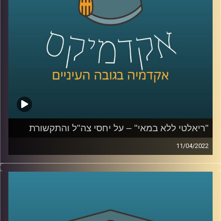
לשיחה על יחסי צה"ל והתקשורת הישראלית –
לחצו כאן
בצבא והצבאיות בישראל –
לחצו כאן
קרדיט תמונות:
AudioVersity
"ריאלטי ללא במאי" – על יחסי צה"ל והתקשורת
11/04/2022
בסוף השבוע שעבר נרצחו שלושה בני אדם בפיגוע ברחוב
דיזינגוף בתל אביב. המחבל נמלט והמרדף אחריו ברחובות תל
אביב סוקר מקרוב. קרוב מידי. בפרק הזה התארחה ד"ר מיכל
שביט מבית הספר לאודר לממשל. ד"ר שביט חוקרת של יחסי
הצבא והחברה בישראל ואת יחסי הצבא התקשורת. בפרק זה
שוחחנו על סיקור האירוע שהיה השבוע בתל אביב ועל יחסי