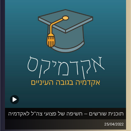
האזינו לשיחה שקיימתי עם ד"ר תמיר אביב, מתכנן עירוני ומרצה
בבית הספר לקיימות כאן באוניברסיטת רייכמן.
לשיחה על צדק עירוני –
לחצו כאן
קרדיט תמונות:
AudioVersity
תוכנית שורשים – חשיפה של פצועי צה"ל לאקדמיה
25/04/2022