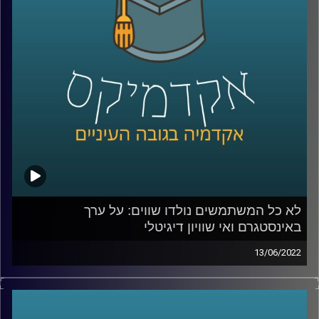
מה נחשב יפה יותר היום – שחור.
אז האם נעשה שינוי אמיתי ביחס בין העדות השונות, ממתי
להיות לבן זה שלילי והאם קים קרדשיאן עשתה שינוי אמיתי
שישאר איתנו לעוד שנים ארוכות? האזינו לחלק השני של
השיחה.
לשיחה על מעמדות כלכליים באינסטגרם –
לחצו כאן
לא כל המשתמשים נולדו שווים: על ערך
קרדיט תמונות:
AudioVersity
באינסטגרם ואי שוויון דיגיטלי
13/06/2022
בעידן בו אנו נמדדים על ידי כמות הלייקים והעוקבים חשוב
לתעד את הפעילות שאנחנו עושות ועושים ולהציג אותה
בקפידה – כל טיסה לחו"ל תכלול אלבום בהייליט הכולל תמונה