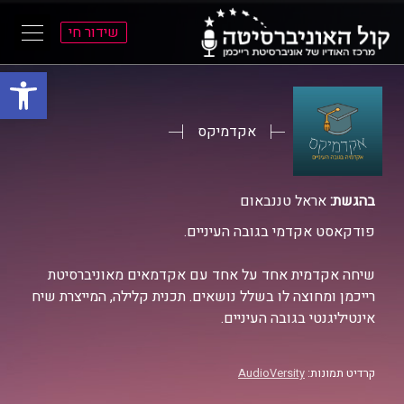
שידור חי
פתח סרגל
ל
ל
תוכן
תפריט
ראשי
ראשי
אקדמיקס
בהגשת:
אראל טננבאום
פודקאסט אקדמי בגובה העיניים.
שיחה אקדמית אחד על אחד עם אקדמאים מאוניברסיטת
רייכמן ומחוצה לו בשלל נושאים. תכנית קלילה, המייצרת שיח
אינטיליגנטי בגובה העיניים.
קרדיט תמונות:
AudioVersity