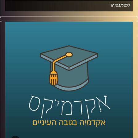
10/04/2022
דמיינו שהייתם יכולים לקבל כלי נגינה שבחיים לא ראיתם ותוך
5 דקות כבר לדעת איך לנגן בו שירים. עכשיו אתם יכולים
להפסיק לדמיין כי ישנם כלי נגינה חכמים – פרסונאליים
שבהם זה ממש אפשרי. רוצים לדעת איך זה עובד? האזינו
לשיחה עם ד"ר רויטל הולנדר מבית הספר ליזמות כאן
באוניברסיטת רייכמן.
לשיחה עם ד"ר רויטל הולנדר על יזמות מוזיקאלית –
לחצו כאן
לשיחה עם ד"ר רויטל הולנדר על מחשבים שמלחינים מוזיקה
בלחיצת כפתור –
לחצו כאן
קרדיט תמונות:
AudioVersity