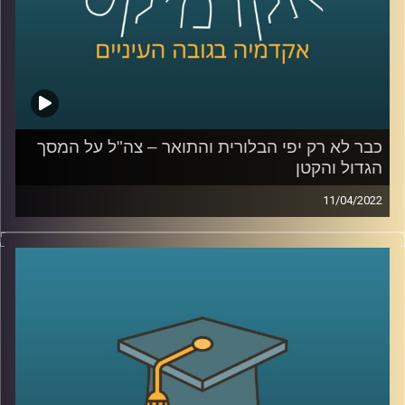
כבר לא רק יפי הבלורית והתואר – צה"ל על המסך
הגדול והקטן
11/04/2022
בשבוע שעבר זכתה הסדרה "שעת אפס" בפרס הסדרה הטובה
ביותר בפסטיבל קאן. הסדרה מציגה את הלוחמים בצה"ל באור
מאוד שונה מזה בו הוצגו בערב בסרטי העבר כמו "הוא הלך
בשדות".
בפרק זה ד"ר מיכל שביט, חוקרת של יחסי הצבא והחברה
הישראלית, תדבר על השינוי באופן הצגת צה"ל בתרבות
הפופולארית.