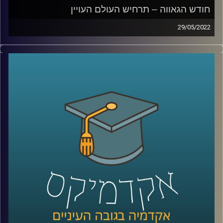
חודש הגאווה – תרחיש העולם העויין
29/05/2022
ששכיחות הדיכאון בקרב ילדים להטב"קים גדולה פי ארבעה
והם נוטים לחוש דיכאון כבר מגיל 10, משום שהם מרגישים
שונים מחבריהם. איך זה נראה בשטח, מה אפשר לעשות ואיך
מווסתים אמירות שיכולות להשפיע על המצב הנפשי של
להטב"קים?
האזינו לחלק השלישי של השיחה עם ד"ר גבע שנקמן מרצה
וחוקר בבית הספר לפסיכולוגיה כאן באוניברסיטת רייכמן וראש
מעבדת LGBTQ+ Psychology.
לשיחה על מחקר להטב"קי –
לחצו כאן
לשיחה על הורות גאה –
לחצו כאן