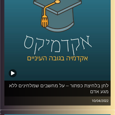
הצבא והתקשורת בישראל בכלל.
לשיחה על היצג צה"ל בקולנוע ובסדרות –
לחצו כאן
לשיחה על הצבא והצבאיות בישראל –
לחצו כאן
קרדיט תמונות:
AudioVersity
לחן בלחיצת כפתור – על מחשבים שמלחינים ללא
מגע אדם
10/04/2022
היום ישנן אפליקציות שמלחינות שירים לבקשתך ללא
התערבות אדם ולהולוגרמה ביפן כבר יש אלפי מאריצים והיא