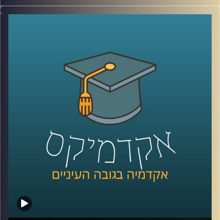
בשנת 2016 סטודנטים במרכז הבינתחומי (היום אוניברסיטת
רייכמן) הקימו במסגרת לימודיהם את "תוכנית שורשים". מטרת
התוכנית היא שילוב פצועי צה”ל הנמצאים בשלבים השונים של
תהליך השיקום בעולם האקדמיה והקניית מיומנויות למידה
בסיסיות.
הסטודנטים שהקימו את התכנית כבר מזמן הפכו לבוגרים אך
התכנית ממשיכה לפעול בניהול של מרכז לאה ונפתלי
בן-יהודה לנגישות וטיפוח כישורי למידה באוניברסיטת רייכמן
ומידי שנה משלבת עשרה פצועי צה"ל בקורסים אקדמיים
לבחירתם תוך ליווי צמוד וסבסוד מלא.
בפרק הזה של אקדמיקס התארחו שלושה לספר על התכנית:
נתנאל שגב, בוגר התכנית, עמית איילון, חונכת בתכנית ורייצ'ל
טומס, מנהלת מרכז לאה ונפתלי בן-יהודה לנגישות וטיפוח
כישורי למידה.
קרדיט תמונות:
AudioVersity