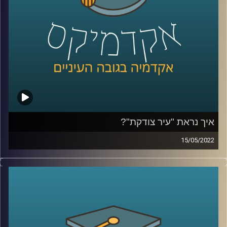
לשיחה על הורות גאה –
לחצו כאן
לשיחה על אתגרים ייחודיים ללהטב"קים –
לחצו כאן
קרדיט תמונות:
AudioVersity
איך נראת "עיר צודקת"?
15/05/2022
בקיץ 2011 מאות אלפי אזרחים יצאו לרחובות ודרשו "צדק".
מה זה אומר צדק חברתי, צדק עירוני או צדק סביבתי? האם יש
קשר בין קשר חברתי לסביבה? ואיך נראית "עיר צודקת"?
האזינו לחלק השני של השיחה שקיימתי עם ד"ר תמיר אביב,