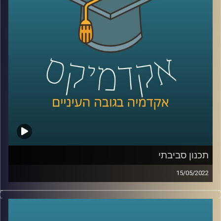
מתכנן עירוני ומרצה בבית הספר לקיימות כאן באוניברסיטת
רייכמן.
לשיחה על תכנון עירוני וסביבתי –
לחצו כאן
קרדיט תמונות:
AudioVersity
תכנון סביבתי
15/05/2022
איך מתכננים עיר? מה זה בכלל אומר תכנון עירוני? ומה הקשר
בין תכנון עירוני לקיימות?