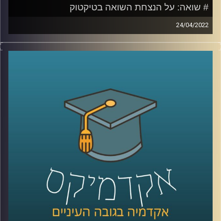
# שואה: על הנצחת השואה בטיקטוק
24/04/2022
סרטונים בטיקטוק בהם נערות מחופשות לקורבנות שואה או
תמונות זוועה ממחנות ריכוז והשמדה המלוות בשיר פופ קיצבי
יגרמו לרובנו רתיעה. עם זאת, מה שגורם לרוב האנשים לאי
נוחות זה בדיוק מה שמושך את תום דיבון, מרצה וחוקר בבית
הספר סמי עופר לתקשורת באוניברסיטת רייכמן ובמחלקה
לתקשורת באוניברסיטה העברית.
אז איך מנציחים את השואה בטיקטוק ולמה זה לא בהכרח דבר
שלילי להשתמש בפלטפורמה הזאת להנצחת השואה. האזינו
לשיחה שקיימתי עם תום דיבון.
קרדיט תמונות:
AudioVersity