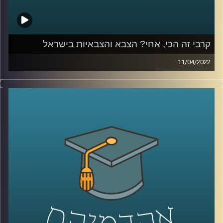
קרבי זה הכי, אחי? הצבא והצבאיות בישראל
11/04/2022
האם עדיין "קרבי זה הכי אחי" או שמא "הטובים לסייבר? וגם,
מה העתיד של מודל צבא העם?
האזינו לשיחה שקיימתי עם ד"ר מיכל שביט, חוקרת של יחסי
הצבא והחברה הישראלית בבית הספר לאודר לממשל.
לשיחה על יחסי הצבא והתקשורת הישראלית –
לחצו כאן
לשיחה על היצג צה"ל בקולנוע וסדרות –
לחצו כאן
קרדיט תמונות:
AudioVersity