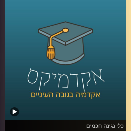
מילאה אולמות בקונצרטים שלה. אז לאן התחום הזה הולך
והאם לנגנים וליוצריים אנושיים יש סיבה לדאוג? האזינו
לשיחה שקיימתי עם ד"ר רויטל הולנדר מבית הספר ליזמות כאן
באוניברסיטת רייכמן.
לשיחה עם ד"ר רויטל הולנדר על יזמות מוזיקאלית –
לחצו כאן
לשיחה עם ד"ר רויטל הולנדר על כלי נגינה חכמים –
לחצו כאן
קרדיט תמונות:
AudioVersity
כלי נגינה חכמים