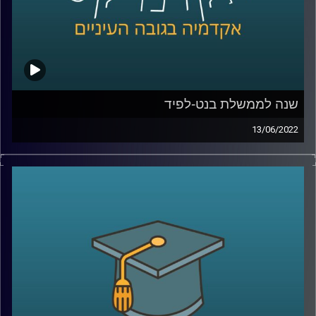
קרדיט תמונות:
AudioVersity
שנה לממשלת בנט-לפיד
13/06/2022
ממש היום לפני שנה הושבעה ממשלת ישראל ה-36 בראשות
נפתלי בנט עם יאיר לפיד כראש ממשלה חליפי. הממשלה
הזאת חוותה לא מעט תלתלות ויש שיגידו שהיכולת שלה
למשול מוטל בספק. בתכנית הזאת התארח ד"ר מעוז רוזנטל
מרצה בכיר בבית הספר לאודר לממשל לדבר על משילות,
הפלונטר הפוליטי בוא אנחנו נמצאים ועל שיטת הממשל
הישראלית.