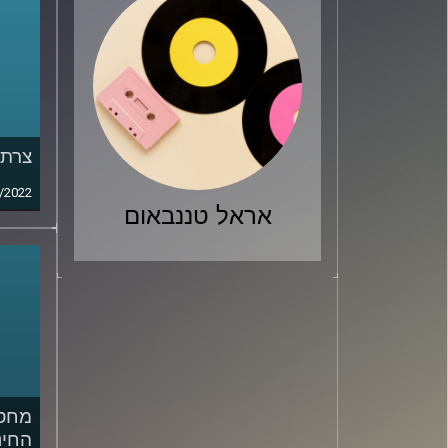
צרת 
/2022
אראל טננבאום
מחסו
החינ