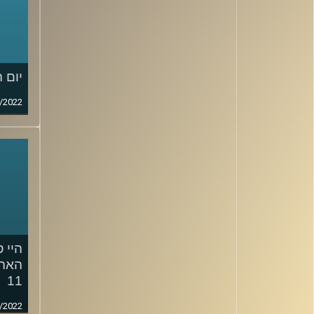
יום 
/2022
היי ס
האהב
11
/2022