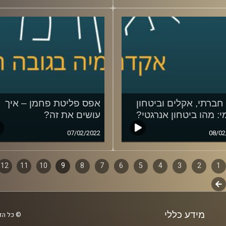
חברתי, אקלים וביטחון
אפס פליטת פחמן – איך
י: מהו ביטחון אנרגטי?
עושים את זה?
07/02/2022
08/02
1
ף
2
3
4
5
6
7
8
9
10
11
12
לשלב
ם
הבא
מידע כללי
© כל הזכ