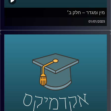
מין ומגדר – חלק ב׳
01/01/2025
לאחר שדיברנו על הסללה מגדרית, ההבדל בין נשים לגברים ,
המוחיים והפיזיים ועל איך הסביבה משפיעה על כל הדבר הזה
בפרק הזה אנחנו נדבר על נשים בשוק העבודה, שילוב נשים
בלוחמה, שוויון בנטל בבית ולאן המחקר על מגדר ילך בשנים
הקרובות?
אז שוב איתנו כאן פרופ תמר שגיא,מבית הספר ברוך איבצר
לפסיכולוגיה באוניברסיטת רייכמן
קרדיט תמונות:
AudioVersity