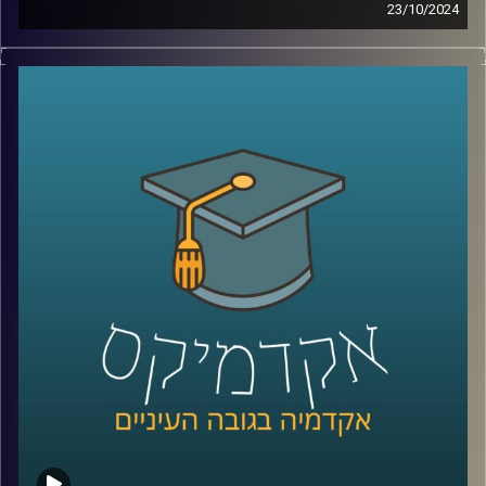
23/10/2024
מה לא נאמר כבר על שכנתנו מצפון לבנון?
אין ספק שיש לנו יחסים צוננים איתה שידעו עליות ומורדות,
והיום אפשר להגיד שלבנון בקריסה כלכלית.
בסוף 2019 פרץ משבר הומניטרי חמור בלבנון, יש כאלו
שמכנים אותו המשבר החמור ביותר בעשורים האחרונים,
למעשה מדובר במשבר משולש – אובדן משילות, משבר כלכלי
ומשבר בריאותי.
בימים אלו אנו נמצאים בלחימה עם לבנון שלא נראתה מזה
שנים, אז מה קורה שם עכשיו? והאם מתישהו נצליח להגיע
לאיזשהי נורמליזציה ?
כדי לדון בדיוק בזה הצטרף אלינו שוב ד״ר חיים קורן, בית ספר
לאודר לממשל, דיפלומטיה ואסטרטגיה, אוניברסיטת רייכמן.
לשעבר שגריר ישראל הראשון לדרום סודאן ומצרים.
*הפרק הוקלט לפני התעצמות הלחימה אך מאוד רלוונטי כדי
להבין באמת איך הגענו למצב שבו אנחנו היום
קרדיט תמונות:
AudioVersity