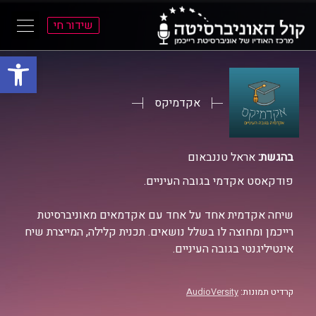
שידור חי
פתח סרגל
ל
ל
תוכן
תפריט
ראשי
ראשי
אקדמיקס
בהגשת:
אראל טננבאום
פודקאסט אקדמי בגובה העיניים.
שיחה אקדמית אחד על אחד עם אקדמאים מאוניברסיטת
רייכמן ומחוצה לו בשלל נושאים. תכנית קלילה, המייצרת שיח
אינטיליגנטי בגובה העיניים.
קרדיט תמונות:
AudioVersity