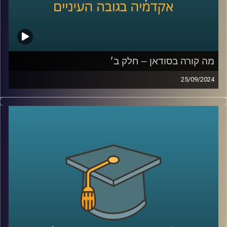
קרדיט תמונות:
AudioVersity
מה קורה בסודאן – חלק ב׳
25/09/2024
אחרי שנים של מלחמות פנימיות עקובות מדם בסודאן, ועם
נפילתו של הדיקטטור קולונל עומר אל בשיר, ששלט במדינה
במשך תקופה ארוכה, הייתה תקווה שהמדינה סוף סוף מתחילה
להשתקם. אלא שהמחלוקת סביב השאלה מי מבין שני הגנרלים
הבכירים יוביל אותה בדרכה החדשה, הציתה שוב קרבות קשים
שקורעים את המדינה המשוסעת מבפנים
אז למה כולם לאחרונה מדברים על סודאן ואיך זה קשור
לאיראן ואלינו ?
כדי לשפוך אור על המצב בסודאן הצטרף אלינו ד"ר חיים קורן,
בית ספר לאודר לממשל, דיפלומטיה ואסטרטגיה, אוניברסיטת