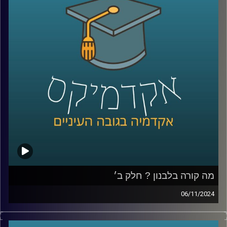
ורבים חשבו שזוהי סופה של הרפורמה, אלא שבימים אלו ניכר
שמנסים לקדמה שובאז מה קורה עם הרפורמה, מה הקואליציה
מנסה להשיג, היתרונות והחסרונות והאם וכיצד בכלל ראוי
לעשות זאת
בסוגיות האלו ויותר נדון היום עם פרופ׳ יניב רוזנאי,פרופ׳ חבר
וסגן הדיקן בבית ספר הארי רדזינר למשפטים, ומנהל משותף
של מרכז רובינשטיין לאתגרים חוקתיים.
קרדיט תמונות:
AudioVersity
מה קורה בלבנון ? חלק ב׳
06/11/2024
בפרק הקודם דיברנו על ההיסטוריה של לבנון, הרכב
האוכלוסייה, הסיבות למשבר והמתיחות איתנו והפרק נדבר יותר