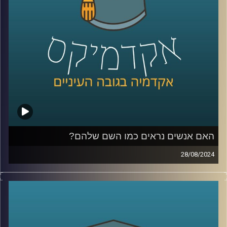
כדי לשפוך אור על המצב בסודאן הצטרף אלינו ד"ר חיים קורן,
בית ספר לאודר לממשל, דיפלומטיה ואסטרטגיה, אוניברסיטת
רייכמן.
לשעבר שגריר ישראל הראשון לדרום סודאן ומצרים.
קרדיט תמונות:
AudioVersity
האם אנשים נראים כמו השם שלהם?
28/08/2024
מה משפיע עלינו יותר? הסביבה או התורשה?
מדובר בויכוח עתיק למדי עם המון דעות ומחקרים לכאן ולכאן.
מחקרה של ד״ר יונת צוובנר, מציג עד כמה חזקה השפעת
הסביבה וההסללה החברתית ומראה כי השפעתה כה גדולה, עד
שהיא יכולה לשנות אפילו את מראה הפנים שלנו.