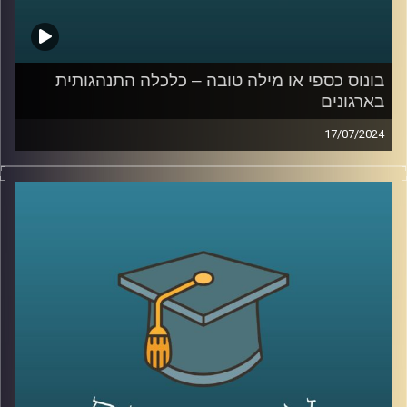
בונוס כספי או מילה טובה – כלכלה התנהגותית
בארגונים
17/07/2024
דמיינו את התרחיש הבא:
אתם בעבודה שלכם עובדים קשה – ופתאום הבוס שלכם
מגיע ונותן לכם בונוס: כסף מזומן או מילה טובה
מה תעדיפו?
ככל הנראה רובכם תופתעו לשמוע שהתשובה היא דווקא לא
כסף מזומן. מהמחקרים, שערך הפסיכולוג ד"ר גיא הוכמן
באוניברסיטת דיוק, עולה כי עובדים אמנם אומרים שהם רוצים
כסף מזומן, אבל מה שהם באמת רוצים זו מילה טובה מהבוס.
המקרה הזה מצטרף לשורה גדולה של מקרים שנחקרו על ידי
הכלכלה ההתנהגותית ונמצא שהתשובה האינטואיטיבית או
ההגיונית היא לא תמיד הנכונה
אז על זה ועוד הצטרף אלינו ד״ר גיא הוכמן, ראש תכנית התואר