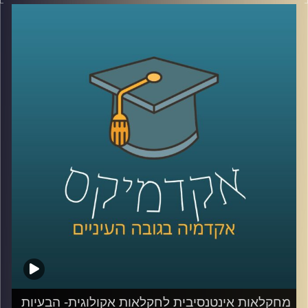
האינטנסיבית, דיברנו על דישון, הדברה ואיך כל זה פוגע במאזן
האקולוגי ולא בריא לנו.
היום נצלול לפתרונות ונעשה סדר במושגים (חקלאות ביו
דינאמית, אורגנית, פוליקולטורית ועוד)
נדבר גם על הנדסה גנטית ומה זה אומר
נעמיק באיך פותרים את הבעיה, איכות המים, השקיה והאם
המעבר לחקלאות אקולוגית תצליח להאכיל את העולם עד
2050?
חלק ב׳ עם ד"ר קרני לוטן מרקוס מבית הספר לקיימות
באוניברסיטת רייכמן, חוקרת מערכות לגידול מזון
קרדיט תמונות:
AudioVersity
מחקלאות אינטנסיבית לחקלאות אקולוגית- הבעיות