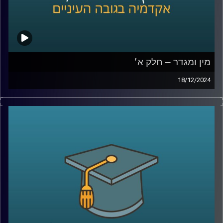
מין ומגדר – חלק א׳
18/12/2024
בפרק הזה נצלול לתחום מרתק שנוגע בכולנו אבל לא תמיד
אנחנו חושבים עליו: כיצד השפעות מגדריות יכולות לעצב את
חוויות ההתפתחות של ילדינו.
אנו עוסקים בהרבה החלטות סביב התנהגותם של ילדים,
מהלבוש ועד לפעילויות שהם בוחרים, אבל האם חשבתם על
כך שהחלטות אלו עשויות גם להשפיע על תחומי העניין
והכישורים שלהם?
בפרק הזה, נארח את פרופסור תמר שגיא מבית הספר ברוך
איבצ׳ר לפסיכולוגיה שתחשוף כיצד מסרים מגדריים, שלעתים
איננו מודעים להם, יכולים לעצב את האופן שבו ילדים תופסים
את עצמם ואת האפשרויות מונחות בפניהם