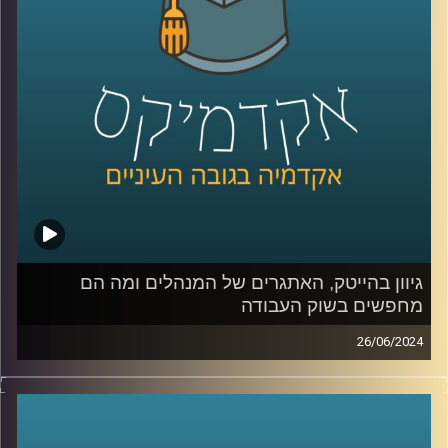
החשמליות, שככל הנראה היה גדל אפילו יותר השנה הסוללות
הן הרכיב היקר ביותר ברכבים חשמליים, וכולם מנסים לייצר
סוללות מהירות בעלות נמוכה יותר שיוכלו להוריד את מחיר
המכוניות.
כדי להבין מה קורה בשוק הזה, אילו חידושים יש ומה האתגרים
הצטרפה אלינו היום ד"ר מיכל וקרט וולקין, משקיעה, ד״ר
בפיזיקה וחומרים, חברת דירקטוריון בחברות ציבוריות
וסטרטאפים ומרצה בתוכנית המצטיינים של בית הספר ליזמות
באוניברסיטת רייכמן
גיוון בהייטק, האתגרים של המנהלים ומה הם
מחפשים בשוק העבודה
קרדיט תמונות:
AudioVersity
26/06/2024
בימים כה קשים של חוסר ודאות יש צורך במנהיגות עסקית,
חברתית וציבורית חזקה וגם צורך בגיוון משמעותי בין היתר
בענף ההייטק שלנו, שרוב הטאלנטים שלו מגיעים מהמרכז
ומאותן אוכלוסיות.