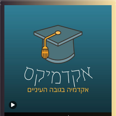
קרדיט תמונות:
AudioVersity
כללי החיים המודרניים הם עמוסים ומלחיצים ובכלל אם
מסתכלים על השנה האחרונה, יש המון מקור לדאגה ולרגשות
שליליים,
אז איך מתמודדים עם כל הדבר הזה? יש ענף בשם פסיכולוגיה
חיובית שעוזר לתת מענה
אז כדי לצלול לתוך הנושא ואיך אנחנו יכולים ליישם את
הפסיכולוגיה החיובית בחיינו, הצטרפה אלינו ד״ר עדית זכאי
אור, מנכ״לית מרכז מיטיב לפסיכולוגיה חיובית באוניברסיטת
רייכמן
קרדיט תמונות:
AudioVersity