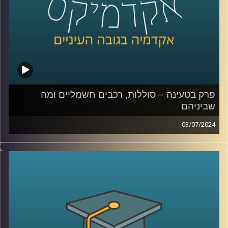
השני בכלכלה התנהגותית באוניברסיטת רייכמן
קרדיט תמונות:
AudioVersity
פרק בטעינה – סוללות, רכבים חשמליים ומה
שביניהם
03/07/2024
שוק הרכבים החשמליים בישראל הולך וגדל.
בשנת 2023 נסגר עם נתח שוק של כמעט 20% רכבים
חשמליים מכלל הרכבים שעלו על הכביש, לעומת 10% בשנת
2022.
עליית המס על רכבים חשמליים שהתרחשה בתחילת 2023 יחד
עם ההשפעה של מלחמת חרבות ברזל האטו את קצב כניסת