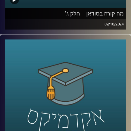
מה קורה בסודאן – חלק ג׳
09/10/2024
המלחמה שנפתחה ב-7 באוקטובר בין ישראל לחמאס לא
נשארה רק בגבולות המדינה, החותים פועלים במצרי באב אל
מנדב בדרום, אנחנו מנהלים מערכה בצפון מול חיזבאללה
והאיראניים פתחו חזית בסוריה ועיראק. אבל מערכה נוספת
שישראלים פחות מכירים, היא המערכה על סודאן, שותפה
נוספת של ישראל להסכמי אברהם. שבימים אלו מבוקשת מכל
עבר מצד אחד האיראנים ורוסיה ומצד שני הציר של ארצות
הברית וישראל
אז מי יזכה בסודאן כבעלת ברית בעתיד הקרוב?
כדי לענות על השאלה הזו הצטרף אלינו היום ד״ר חיים קורן,
בית ספר לאודר לממשל, דיפלומטיה ואסטרטגיה, אוניברסיטת
רייכמן.
לשעבר שגריר ישראל הראשון לדרום סודאן ומצרים.