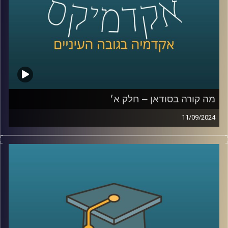
רייכמן.
לשעבר שגריר ישראל הראשון לדרום סודאן ומצרים.
קרדיט תמונות:
AudioVersity
מה קורה בסודאן – חלק א׳
11/09/2024
אחרי שנים של מלחמות פנימיות עקובות מדם בסודאן, ועם
נפילתו של הדיקטטור קולונל עומר אל בשיר, ששלט במדינה
במשך כ- 30 שנה, הייתה תקווה שהמדינה סוף סוף מתחילה
להשתקם. אלא שהמחלוקת סביב השאלה מי מבין שני הגנרלים
הבכירים יוביל אותה בדרכה החדשה, הציתה שוב קרבות קשים
שקורעים את המדינה המפולגת מבפנים
אז למה כולם לאחרונה מדברים על סודאן ואיך זה קשור
לאיראן ואלינו ?