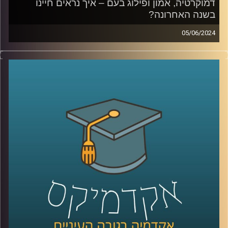
דמוקרטיה, אמון ופילוג בעם – איך נראים חיינו
בשנה האחרונה?
05/06/2024
דמוקרטיה, אמון ופילוג בעם – איך נראים חיינו בשנה
האחרונה?
מאז השביעי באוקטובר הדברים כאן השתנו.
אנשים מדברים או על ירידה מהארץ, או על חובתנו להישאר.
האם אנחנו בסכנה קיומית, איך הפילוג בעם משפיע עלינו,
ואיך כל זה מתקשר לדמוקרטיה, חופש הביטוי, אמון במוסדות
המדינה וליחס לאוכלוסיות כמו הערבים בישראל?
על כל השאלות האלו ועל הרבה יותר עונה סקר "המכון לחירות
ואחריות" של אוניברסיטת רייכמן.
בפרק זה מצטרף אלינו פרופ' אסיף אפרת, ראש תוכנית התואר