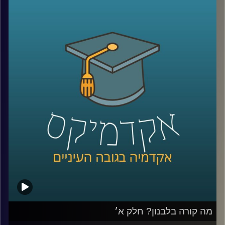
על חיזבאללה, נסראללה, אזרחים שעזבו את לבנון, האם יש
סיכוי לנורמליזציה בעתיד וארגון בשם אל קרץ אל חסן שמגדיר
את עצמו כאגודת צדקה ללא מטרות רווח ומאחסן בתוכו את כל
הפעילות הכלכלית של חיזבאללה
שוב איתנו ד״ר חיים קורן, בית ספר לאודר לממשל, דיפלומטיה
ואסטרטגיה, אוניברסיטת רייכמן.
לשעבר שגריר ישראל הראשון לדרום סודאן ומצרים.
*הפרק הוקלט לפני התעצמות הלחימה אך מאוד רלוונטי כדי
להבין באמת איך הגענו למצב שבו אנחנו היום
קרדיט תמונות:
AudioVersity
מה קורה בלבנון? חלק א׳