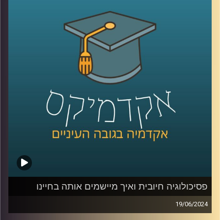
אז כחלק מהמאמצים לספק הזדמנות שווה לתושבי העוטף
להשתלב בהייטק ולחזק את הדרום בתקופה הזו ולמרות
שהענף מתמודד עם ירידה בגיוסי ההון, בית הספר להייטק של
גוגל ואוניברסיטת רייכמן, בשיתוף עם אמדוקס ישראל ועיריית
שדרות, השיקו בימים אלו שלוחה של בית הספר להייטק
בשדרות
אז איתנו כאן היום גלי שחר אפרת, מנכ"לית FORE לימודי חוץ,
הכשרת מנהלים ובית הספר להייטק של Google ואוניברסיטת
רייכמן
FORE:
https://www.fore-runi.com/
בית הספר ללימודי הייטק של אוניברסיטת רייכמן ו-Google:
פסיכולוגיה חיובית ואיך מיישמים אותה בחיינו
https://www.grtech.co.il/
19/06/2024
למלחמה בעזה מחירים מנטלים כבדים על הנפש שלנו ובאופן