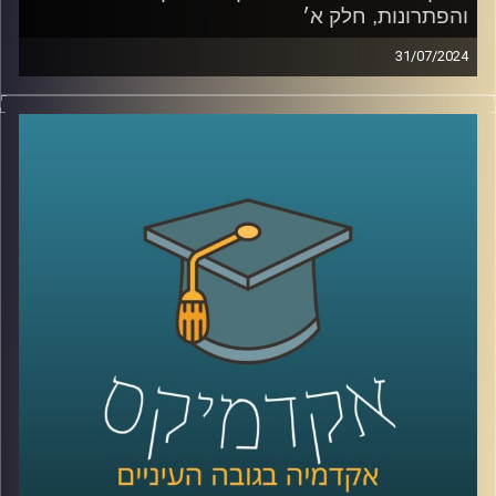
והפתרונות, חלק א׳
31/07/2024
בעשורים הקרובים צפויים שינויים רבים באקלים, דבר המהווה
אתגר לחקלאות ברחבי העולם
שינויים במשקעים, טמפרטורות, מזיקים ועוד יגרמו לשינוי
מהותי בחקלאות.
מאז המאה ה-18 ועד היום בני האדם ניסו להשתלט על הטבע
ובכך הבדיל את עצמינו מהציידים והלקטים של פעם.
התחלנו להשתמש בדישון , הדברה, הנדסה גנטית ועוד,
היום אנחנו יודעים שלא הצלחנו לנצח את הטבע. ומחקרים
מראים שדישון כימי פוגע בעמידות של הצמח, ובנו.
אז מה הפתרון? לחקלאות האקולוגית יש כמה תשובות
וכדי לדון בהן הצטרפה אלינו ד"ר קרני לוטן מרקוס מבית הספר
לקיימות באוניברסיטת רייכמן, חוקרת מערכות לגידול מזון
קרדיט תמונות:
AudioVersity