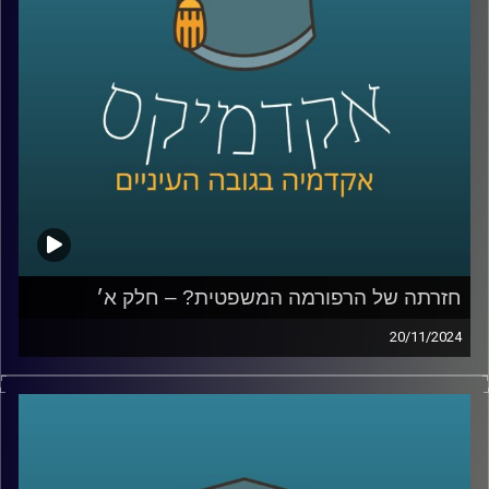
ואיך אפשר לתקן, למה לא מכנסים את הועידה למינוי שופטים,
למה הויכוח והמחאה סחפה כל כך הרבה אנשים ולבסוף נדבר
גם על לימודי משפטים; איך מתמודדים עם כניסת הבינה
המלאכותית והאם כדאי ללמוד משפטים כשהשוק כל כך רווי?
שוב איתנו בחלק ב׳, יניב רוזנאי, פרופ׳ חבר וסגן הדיקן בבית
ספר הארי רדזינר למשפטים, ומנהל משותף של מרכז
רובינשטיין לאתגרים חוקתיים.
קרדיט תמונות:
AudioVersity
חזרתה של הרפורמה המשפטית? – חלק א׳
20/11/2024
למעלה משנה עברה מאז הרפורמה המשפטית של יריב לוין,
שכללה בין היתר, הצעה לחוקק פסקת התגברות ברוב של 61,
שתאפשר לכנסת לחוקק מחדש חוקים שנפסלו בבג"ץ ואת
תיקון הסבירות, שאומר שבית המשפט אינו יכול לדון בסבירות
החלטות של הממשלה או שריה. תיקון הסבירות עבר ובוטל,