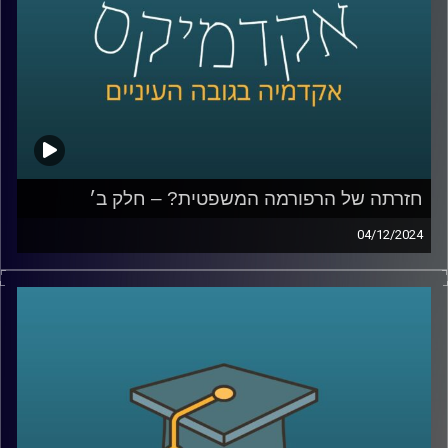
קרדיט תמונות:
AudioVersity
חזרתה של הרפורמה המשפטית? – חלק ב׳
04/12/2024
בפרק הקודם עשינו סדר במושגי היסוד, מה כוללת הרפורמה
המשפטית, מה היא בכלל פסקת ההתגברות, עילת הסבירות,
חוקי יסוד, מה החששות והבעיות שעולות מתוך השינויים האלו
ודיברנו גם על השוואה למדינות שונות, מה קרה בפולין
ובהונגריה ומה נקודות השוני והדמיון בינינו לבינםהיום נדבר
עוד על ביקורת שיפוטית, האם התזמון של פרסום פסק הדין
מפלג את העם?, נדבר על האג והאם מערכת המשפט שלנו
מגינה עלינו, במה כן המבקרים של מערכת המשפט צודקים