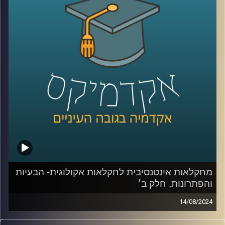
אז על זה ועוד תדבר איתנו היום ד״ר יונת צוובנר, בית ספר
אריסון למנהל עסקים, אוניברסיטת רייכמן.
קרדיט תמונות:
AudioVersity
מחקלאות אינטנסיבית לחקלאות אקולוגית- הבעיות
והפתרונות, חלק ב׳
14/08/2024
בפרק הקודם דיברנו בעיקר על הבעיות שבחקלאות