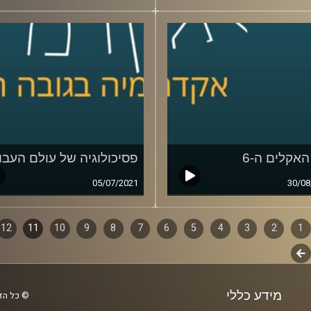
האקלים ה-6
פסיכולוגיה של עולם העבו
05/07/2021
30/08
1
ף
2
3
4
5
6
7
8
9
10
11
12
לשלב
ם
הבא
מידע כללי
© כל הזכ