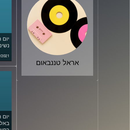
יום 
נשים – o
/2021
אראל טננבאום
יום 
באלי
רחוב