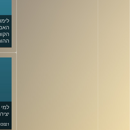
לימו
האם,
הקור
ההור
/2021
למי 
יציר
/2021