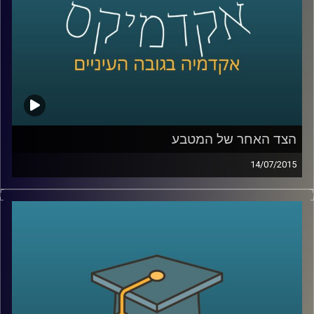
קרדיט תמונות:
AudioVersity
הצד האחר של המטבע
14/07/2015
פרופסור שחר קריב, ראש המחלקה לכלכלה
באוניברסיטת ברקלי, מספר על העימות המתוח
שבין הכלכלה הקלאסית לבין הכלכלה
ההתנהגותית והכלים המתמטיים בעזרתם
מתמודדת הכלכלה עם שאלת הרציונליות
וההתנהגות האנושית. ומה מלמד מחקר רב