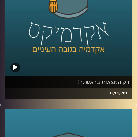
של ירון
.
קרדיט תמונות:
AudioVersity
רק המצאות בראשלך!
11/02/2015
דוקטור נעם למלשטרייך לטר, דיקן ומייסד
ביה"ס לתקשורת במרכז הבינתחומי, מספר
כיצד ההנדסה הביאה אותו אל עולם התקשורת.
כבר במהלך לימודי הדוקטורט פרסם מאמרים