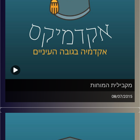
שנים על מעמד המפלגה בכל הנוגע להבדל בין
העדפת כלכלה שוויונית לבין העניין בהגדלת
התוצר
.
קרדיט תמונות:
AudioVersity
מקבילית המוחות
08/07/2015
דוקטור נאוה לויט בנון מנהלת את מכון סגול
למוח ותודעה במרכז הבינתחומי. נאוה מובילה
שיטה חדשנית המשלבת בין פרדיגמות מחקר
המוח והמדעים הקשים לבין מדעי החברה. את