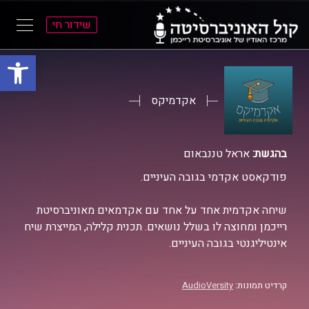
שידור חי
פתח סרגל
ל
ל
תוכן
תפריט
ראשי
ראשי
אקדמיקס
בהגשת:
אראל טננבאום
פודקאסט אקדמי בגובה העיניים.
שיחה אקדמית אחד על אחד עם אקדמאים מאוניברסיטת
רייכמן ומחוצה לו בשלל נושאים. תכנית קלילה, המייצרת שיח
אינטיליגנטי בגובה העיניים.
קרדיט תמונות:
AudioVersity