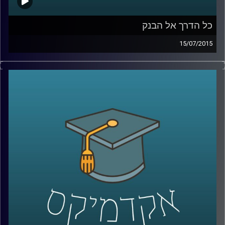
כל הדרך אל הבנק
15/07/2015
נדין בודו טרכטנברג, המשנה לנגידת בנק
ישראל, עושה סדר: מה תפקידו של הבנק, כיצד
הוא פועל להשגת מטרותיו ואילו כלים כלכליים
עומדים לרשותו? נדין מסבירה על הקשר בין
משברים כלכליים לבין הפעילות של הבנקים
המרכזיים, ומנסה לתאר את התמונה הבעייתית
והמורכבת בכל הנוגע לסוגיות העוני העולמי.
אישה מעוררת השראה ובעלת השפעה
מתיישבת לשעה באולפן
.
קרדיט תמונות:
AudioVersity