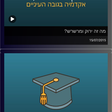
מה זה ירוק ומרשרש?
15/07/2015
אנחנו מתקשים לעכל שרווח כלכלי יכול
להתקבל יחד עם רווח חברתי-סביבתי. נגה
לבציון נדן, מנכ"לית
GreenEye,
מסבירה מה הן
השקעות אחראיות. שקיפות היא ערך עליון
בסיפור, והכלים להטמעתה הם רגולציה וחינוך.
מה יכולים תאגידים וחברות לעשות בנדון, ומה
יכול כל אדם בעל קרן פנסיה לעשות כדי
להעלות את המודעות ואת מעמדן של
ההשקעות החברתיות
?