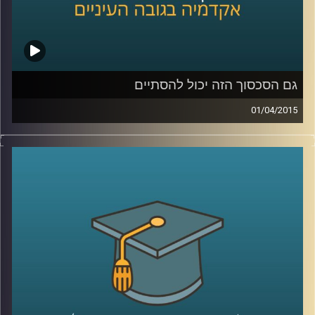
שנהיה קצת כבדים
?
קרדיט תמונות:
AudioVersity
גם הסכסוך הזה יכול להסתיים
01/04/2015
דיקן ביה"ס לפסיכולוגיה, פרופסור עירן הלפרין,
חוקר היבטים פסיכולוגיים ורגשיים של סכסוכים
בין קבוצות. מתוך הרצון לשנות את המציאות
המסוכסכת הקיימת הגדיר רגשות שחווים
הצדדים לסכסוך ובחן מה קורה כשמגבירים חלק
מהרגשות ומנמיכים את תדירותם של אחרים.
ההגדרות עוזרות להבין מה מניע אותנו, לאיזה
כיוון ומה ניתן ללמד אותנו. מאמינים שאנשים
מסוגלים להשתנות? ענו לעצמכם על השאלה