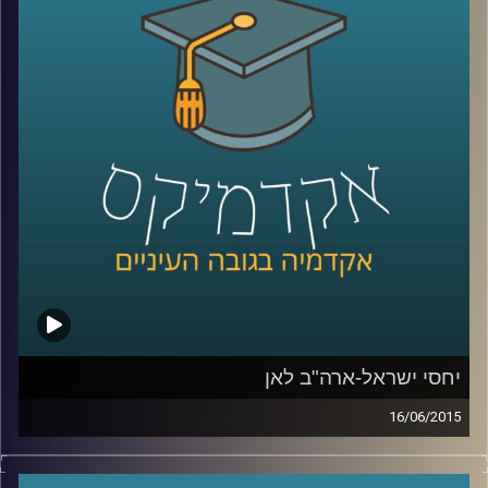
אלה היא מתבלת בחדשנות נוספת – שילוב
הממצאים בעבודת שטח עם אנשי חינוך בכדי
לבדוק את ההשפעה של המלצות המחקר על
עוצמת החסינות של רשתות מוחיות של אנשים
שונים
.
קרדיט תמונות:
AudioVersity
יחסי ישראל-ארה"ב לאן
16/06/2015
דוקטור אמנון כוורי, מומחה לפוליטיקה
אמריקאית, חוקר את דעת הקהל האמריקאית