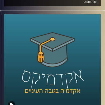
20/05/2015
קשה להאמין עד כמה משפיעים עלינו אמצעי
המדיה הדיגיטליים. דוקטור גלי עינב מאירה את
השינויים בשוק העבודה ובתחום החינוך בעקבות
שינויים אלו. מה עלינו ללמוד כדי לגדול
מתאימים לעולם הדיגיטלי ולשינויים הרבים
והמהירים המתרחשים בו? אילו תכונות כדאי
לשפר ולטפח על מנת להשתלב בשוק העבודה
הנוכחי, שדורש גמישות רבה
?
קרדיט תמונות:
AudioVersity