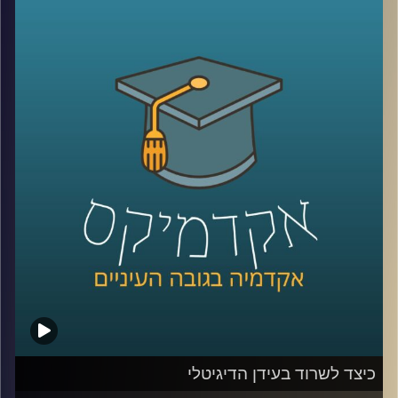
כלפי ישראל. יתכן שמקורות דתיים והערכתם
הגבוהה של אמריקאים להצלחה הם הגורמים
להתעניינות הרבה והעקבית של האמריקאים
בישראל. מתי הזדהו עם ישראל יותר ומתי
פחות? האם יש הבדלי הזדהות לפי פילוח של
גיל, השכלה, דת, גזע והשתייכות מפלגתית
(
רפובליקנים
vs
דמוקרטים
)?
קרדיט תמונות:
AudioVersity
כיצד לשרוד בעידן הדיגיטלי