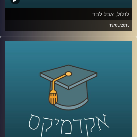
לזלול, אבל לבד
13/05/2015
ליאור זלמנסון עוסק בתרבות הוירטואלית
מהיבטים רבים; באקדמיה הוא כותב דוקטורט
על התמודדותם העסקית של אתרים, ושואל
האם פרסום הוא המודל העסקי היחיד האפשרי?
באמנות הוא מייסד ומוביל את פסטיבל
Print
Screen
בסינמטק חולון, העוסק בהשפעות
המהפכה הדיגיטלית על חיינו, בעיקר דרך
ייצוגים בקולנוע. ליאור מספר על השפעתה של
צפיית הזלילה על קהל הצופים ועל שיחות
המסדרון שלנו, ומשם על הצורך החברתי
בקהילתיות. עוד שוחחנו על מושג הכבדות –
מדוע הפכה הקלילות כה פופולארית, אולי כדאי