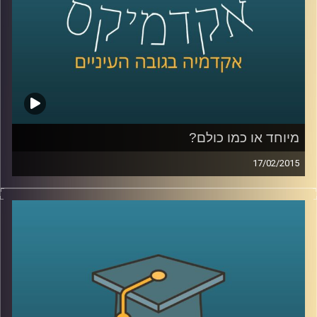
כהכנה לתכנית
.
קרדיט תמונות:
AudioVersity
מיוחד או כמו כולם?
17/02/2015
דוקטור ירון תימור, סגן דיקן ביה"ס למנהל
עסקים, חוקר את התנהגותנו כצרכנים. מה
אנחנו עושים עם מוצר חדש בשוק? התשובה
תלויה בשאלה מה עושים איתו האחרים. מה
לגבי תגובת הצרכנים לשינויים טכנולוגיים? אולי
אנחנו רק חושבים שאנחנו מתקדמים. שיחת
שיווק שזורה באישיותו הפעלתנית והאופטימית