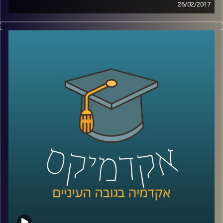
26/02/2017
בפס ייצור גוזרים את החלקים שיש לייצר
במספרים המוניים מהמוצר הסופי הרצוי, כפי
שהוא מתוכנן. האם פס ייצור הוא שיטה טובה
לתכנון ערים? פרופסור נורית אלפסי חוקרת את
הדינמיקה של הסביבה בה רובנו חיים – העיר.
התושבים משתנים, הצרכים משתנים, והעיר
צריכה להיות גמישה לאור התמורות הרבות
והמהירות שבה. כשתכנון עירוני הופך לכאוס,
ועל הפתרונות שיקדמו את התכנון בצמוד
לצרכים המיידיים של התושבים
.
קרדיט תמונות:
AudioVersity