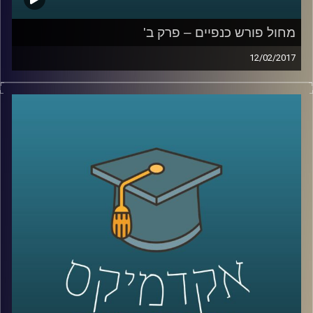
מחול פורש כנפיים – פרק ב'
12/02/2017
התפתחות המחול לבמה בארץ הושפעה
מיצירות זרות. במשך מעל עשור ניסו היוצרים
והיוצרות להפיק יצירה מקומית. בפרק השני
מספרת דוקטור רות אשל על היצירה ההטרוגנית
של המחול לבמה: הבמה האתיופית, הבמה
הערבית, השפעות העלייה הרוסית ויצירה
עצמאית. כיצד השינויים והתזוזות, החיפושים
והציפיות מהקהל השפיעו על הלהקות
הישראליות הותיקות – "קול ודממה", "בת שבע",
"בת דור", "מחול ענבל", "להקת המחול
הקיבוצית" ונוספות? מי שרדה, מי לוטשה, מי
אבדה ומה יכול השינוי ללמד אותנו
?