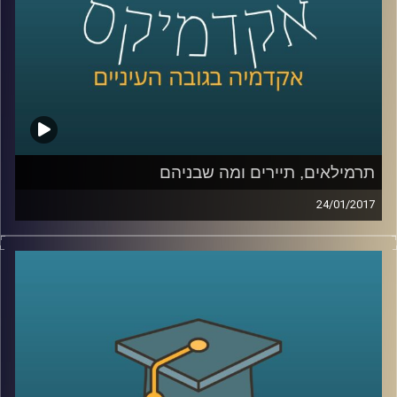
קרדיט תמונות:
AudioVersity
תרמילאים, תיירים ומה שבניהם
24/01/2017
תופעת התרמילאות משתנה עם השנים. כנראה
שמקורה בסקרנות, שיש שרואים בה את אחד
המנועים החזקים ביותר להתקדמות והתפתחות
אנושות. התרמילאות המשיכה כאידיאולוגיה
ואורח חיים, ומאז מאפייניה הטשטשו, ועם
השנים היא מתקרבת באופיה לתיירות
המדושנת, אותה תיירות שהתרמילאות סלדה