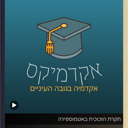
המחול לבמה בישראל מתקופת היישוב ועד
שנות ה-2000. כרקדנית וכוריאוגרפית לשעבר,
מבקרת מחול וחוקרת מחול בהווה, צברה רות
ידע רב על מקורות ההשראה הראשונים, על
היוצרים הלא מנוסים שחיפשו את שפתו של
המחול המקומי, על העליות לארץ ישראל
שהביאו עמן אדוות מגלי היצירה האירופית
והאמריקאית, ועל מה שהתגבש ונמחק, התעצב
והושלך. פרק ראשון מתוך שניים על תקומתה
של תנועה, שפה, הבעה והכל על הבמה
הישראלית מלאת האתוס
.
קרדיט תמונות:
AudioVersity
תקרת הזכוכית באטמוספירה