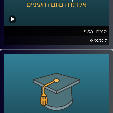
סנכרון רגשי
04/05/2017
כשאנחנו שמחים, כועסים או לחוצים, אנחנו
נוטים לעיתים קרובות ל"הדביק" את הסובבים
אותנו. חלק מהסיבות נעוצות בסינכרון טבעי
שמתרחש בין אנשים, סנכרון שקשור במערכות
הפיזיולוגיות שלנו ובא לידי ביטוי במח, בגוף
ובלב. ד"ר יוליה גולנד מסבירה מהו בדיוק
הסנכרון ובאילו נסיבות הוא מתרחש, וכמו כן,
איך הוא בא לידי ביטוי במערכות יחסים,
בתעמולה פוליטית ואפילו במסיבות טראנס
.