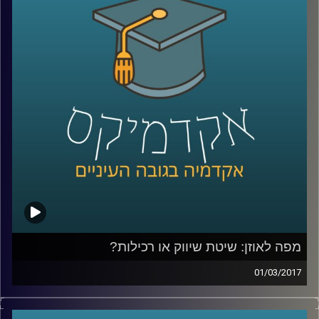
להסכמות ושיתופי פעולה ביטחוניים בסבך
אינטרסיים דיפלומטי? טומי שטיינר מהמכון
למדיניות ואסטרטגיה של המרכז הבינתחומי
מפזר את הערפל סביב פעילות הגוף, משמעותו
וסמכויותיו ומרחיב על הקשר של ישראל עם
נאטו, על המתחים בין נאט"ו לבין ממשל
טראמפ ועל הרלוונטיות של גוף כזה בעידן של
טרור
.
קרדיט תמונות:
AudioVersity
מפה לאוזן: שיטת שיווק או רכילות?
01/03/2017
עולם השיווק הוירטואלי צובר תאוצה בזכות
כמויות המידע המדיד שהרשתות החברתיות