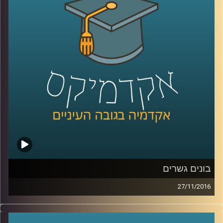
אזרחי המדינה, ובמילים אחרות: מהי צרפתיות,
מהי גרמניות, מהי בריטיות. דוקטור ליאב אורגד
החל לחקור את נושא ההגירה על מורכבויותיו
עוד כשלא היה פופולרי. היום הידע בתחום
וההבנה העמוקה של ההתנגשות התרבותית
המתרחשת נחוצה מעין כמוה. מדינות אירופה
מקימות חומת הגנה תרבותית, ומתחיל להיטמע
המושג "זכויות הרוב". על דתיות קיצונית מול
ליברליזם קיצוני, שאולי אף אינו ליברלי
.
קרדיט תמונות:
AudioVersity
בונים גשרים
27/11/2016
המושג גישור מוכר בעיקר מעולם המשפט, וזה
עוד כלי שממליצים עליו בדרך לפתרון הסכסוך.