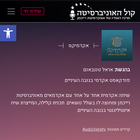
שידור חי
פתח סרגל
ל
ל
תוכן
תפריט
ראשי
ראשי
אקדמיקס
בהגשת:
אראל טננבאום
פודקאסט אקדמי בגובה העיניים.
שיחה אקדמית אחד על אחד עם אקדמאים מאוניברסיטת
רייכמן ומחוצה לו בשלל נושאים. תכנית קלילה, המייצרת שיח
אינטיליגנטי בגובה העיניים.
קרדיט תמונות:
AudioVersity