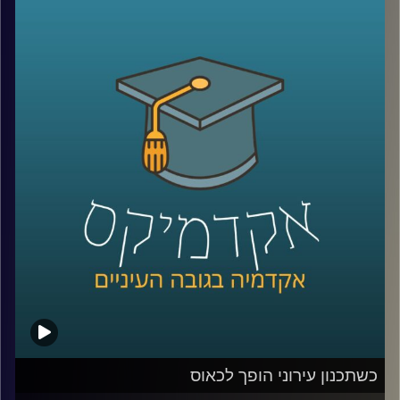
ומדעי המחשב הכניסו אל חיינו. פרופסור ברק
ליבאי חוקר את תופעת ההמלצות מפה לאוזן:
עד כמה משפיעה עלינו המלצה של קרוב? האם
ניתן להשתמש בזה עבור תכנון האסטרטגיה
השיווקית של חברות? ולאן מוביל אותנו העולם
השיווקי החכם והמדויק הזה
?
קרדיט תמונות:
AudioVersity
כשתכנון עירוני הופך לכאוס