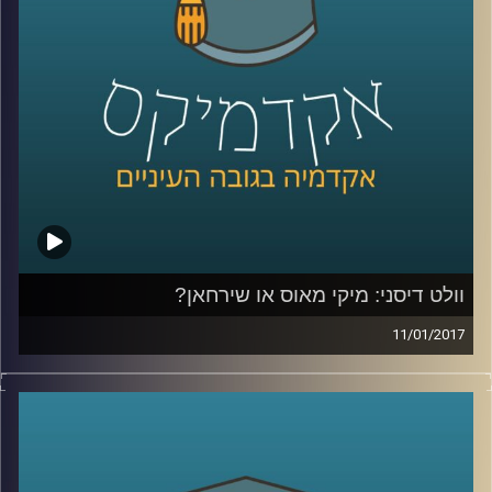
ממנה והתריסה כנגדה. דוקטור גלעד גילי חסקין
נוחת באולפן ההרצלייני, בדרכו ממדינה אקזוטית
אחת לאחרת, ומספר על מאפייני התיירים
לעומת התרמילאים, בתיבול חוויותיו האישיות
מארבעים שנים של הדרכת טיולים ברחבי
העולם
.
קרדיט תמונות:
AudioVersity
וולט דיסני: מיקי מאוס או שירחאן?
11/01/2017
המפגש בין דורון פישלר לגיל מרקוביץ נסוב
סביב ההנחה שאין מי שלא אוהב את דיסני. כן,
אותו תאגיד גדול ומרוויח, הנושא את שמו של
אדם, שאישיותו השפיעה על התכנים, הצבעים,