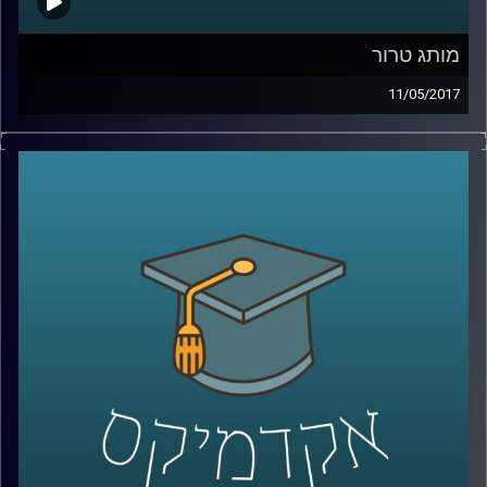
מותג טרור
11/05/2017
כיצד דעאש בנה עצמו כמותג הטרור הפופולרי
ביותר בעולם ומה הם ההבדלים בגישות
ההתמודדות עימו מצד טראמפ לעומת אובמה?
פרופסור בועז גנור עושה סדר בהבנת דרכי
הפעולה וההתבססות של הארגון וכמו כן עומד
על הקשר בין משחקי הכס, גבולות 67 והטרור
האיסלמי של בני הדור השני משכונות המהגרים
באירופה
.
קרדיט תמונות:
AudioVersity