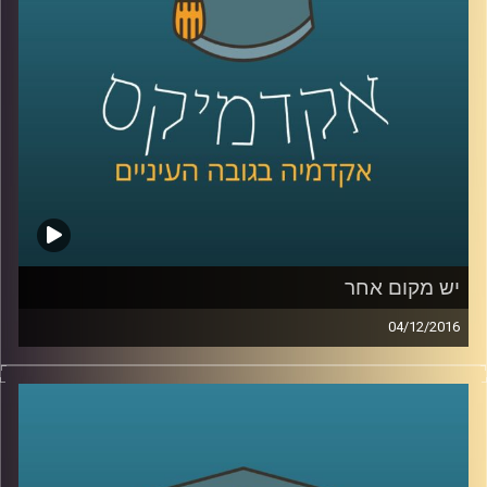
מסביר על הדין הישראלי לעומת הדין
האמריקאי, האירופי והעברי
.
קרדיט תמונות:
AudioVersity
יש מקום אחר
04/12/2016
בעקבות שינויים באופי ההגירה בין המאה ה-20
לבין המאה ה-21, מדיניות ההגירה במדינות
אירופה משתנה. המצב החדש מאלץ את תושבי
המדינות ומנהיגיהן להגדיר מה בעצם מאחד את