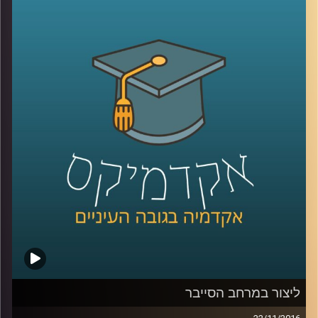
לגישור פנים רבות: מחקרים לאורך השנים
ופעילות בשטח הציגו שיטות מתקדמות לפתרון
סכסוכים שנבעו מתהליך הגישור: בניית
הסכמות, שיתוף פעולה ועוד. עמרי גפן הקים
את עסק הגישור שלו כשהבין שהוא מעוניין ליצור
חברה קשובה יותר, מבינה יותר, וזה לא משנה
באיזה מרחב: עסקי, אישי, חינוכי
.
קרדיט תמונות:
AudioVersity
ליצור במרחב הסייבר