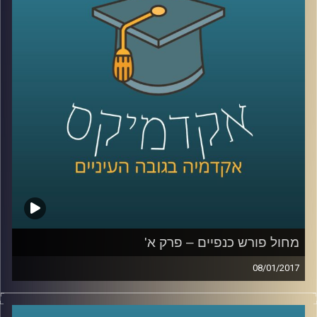
הצלילים, האיכות, המוצרים הנלווים לסרטים
ובעצם – הכל. לצד העתיד הורוד והאופטימי
שחזה ודאג שיצויר, יש אומרים שוולט דיסני היה
אדם בלתי נסבל: נרקסיסט, שובניסט ואנטישמי.
על הסרטים הכיפים והסרטים שמאחורי
הקלעים
.
קרדיט תמונות:
AudioVersity
מחול פורש כנפיים – פרק א'
08/01/2017
דוקטור רות אשל הוציאה לאור את ספרה "מחול
פורש כנפיים", המספר על התפתחות סוגת