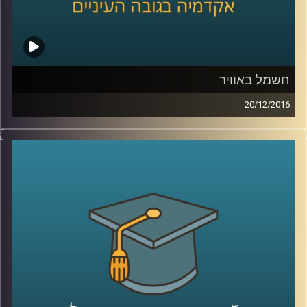
חשמל באוויר
20/12/2016
הרשת כבר קיימת, עכשיו השאלה היא אילו
קשרים היא מקיימת: חד כיווניים, דו כיווניים,
ואולי היא מאפשרת לכל המוקדים בה להיקשר
אלה באלה? דוקטור יעל פרג כהן מינץ מספרת
על פיתוחים וחידושים בשוק החשמל ומתארת
גם אותנו במילה שלא הכרתם – יצרכנים
(Prosumers).
כיצד התופעה משפיעה על
צריכת החשמל והאם בסופו של יום נצליח
להשפיע לטובה על פליטות גזי החממה? אולי