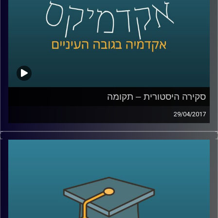
קרדיט תמונות:
AudioVersity
סקירה היסטורית – תקומה
29/04/2017
השעה הבינתחומית מארחת את פרופסור יואב גלבר, מהיחידה
לעמיות יהודית. בתכנית נבדוק האם יש קשר בין שואה לתקומת
מדינת ישראל? "מעטים מול רבים" – למי הכוונה? נשוחח על
מלחמת השחרור, ומעט על ששת הימים והסוגיה הפלסטינית,
שמעסיקה עד היום.
קרדיט תמונות:
AudioVersity