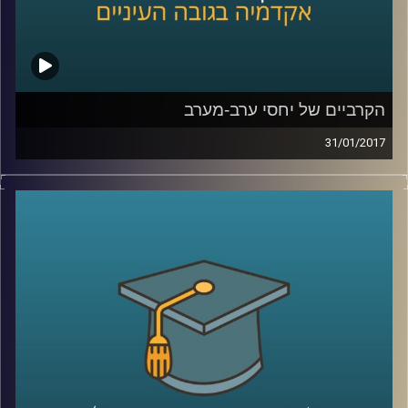
קרדיט תמונות:
AudioVersity
הקרביים של יחסי ערב-מערב
31/01/2017
שתי תיאוריות עיקריות התנגשו זו בזו ותיארו, כל
אחת, עתיד שונה לחלוטין. נראה ש"קץ
ההיסטוריה והאדם האחרון" ו"התנגשות
הציוויליזציות", יש יכנו אותן התיאוריה
האופטימית וזו הפסימית, מגיעות לעבר הכרעה.
דוקטור עופר ישראלי נכנס לקרביים של יחסי
ערב-מערב, מימי ממשל בוש הבן עד אובמה,
כולל השאלות המסעירות בעקבות בחירת העם
האמריקאי בנשיא טראמפ
.