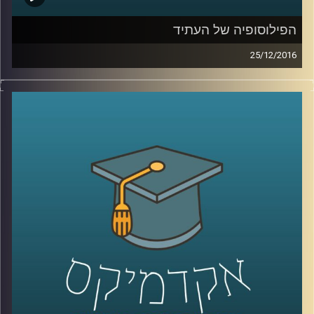
הפילוסופיה של העתיד
25/12/2016
פילוסופיה היא תחום מחקר חכם, שמספק כלים ונתיבים
לחשוב בעזרתם על סוגיות מורכבות. אושי שהם קראוס,
דוקטור לפילוסופיה של הכלכלה, משתמש בכלים ובנתיבים
האלה כדי לנסות לחשוב על העתיד. תיאוריות פילוסופיות
עוזרות לנו להרהר במה שיקרה בעתיד בהיבטים כלכליים,
מדיניים, מוסריים ואחרים. הפילוסופיה היא המקום הפתוח
שמאפשר לחשוב בלי מסגרות, להלך בין קירות שבורים ולנסות
לבנות מהם את הלא נודע. מוזמנים ומוזמנות להאזין ולתרגל
יחד איתנו.
קרדיט תמונות:
AudioVersity