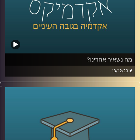
כדאי להתקין פאנלים סולאריים על גגות הבתים
בהקדם
?
קרדיט תמונות:
AudioVersity
מה נשאיר אחרינו?
13/12/2016
דיני הירושה בישראל מכבדים את רצונו של
המת, ורואים בו ציווי. מכאן השם צוואה. ישנן
צוואות המדירות את יורשיהן הטבעיים, כפי
שמגדיר אותם החוק, וכנראה גם הנורמות של
רובנו. מקרים של הדרת יורשים מעלים שאלות
מוסריות, משפחתיות, שאלות על חינוך החברה
לערכים מסוימים. דוקטור רונן קריטנשטיין