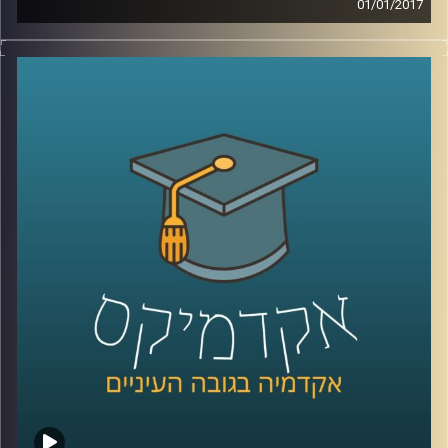
01/01/2017
הדרך של האנושות אל החלל לא היתה פשוטה,
ועודנה כרוכה בסיכונים רבים ונמצאת בשלבים
ראשוניים מאוד. דרכן של נשים אל מקצועות
המדע ואל פעילות אסטרונאוטית ארוכה
ומפרכת אף יותר. דוקטור דגנית פייקובסקי
מספרת על שכבות הקושי הנוספות איתן
התמודדו נשים שרצו להשתלב בחקר החלל
ובטיסות מאוישות לחלל. האם חל שיפור
בתחום? תלוי את מי נשאל. גם לנו כחברה יש
מה לעשות כדי להסליל פחות ולהשרות תחושת
מסוגלות בקרב מגדרים שונים ומגזרים שונים
.
קרדיט תמונות:
AudioVersity