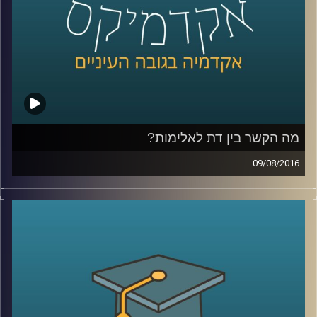
קרדיט תמונות:
AudioVersity
מה הקשר בין דת לאלימות?
09/08/2016
דוקטור סיון הירש הפלר חוקרת את הקשר שבין
זהות דתית לבין פעילות פוליטית אלימה ובלתי
חוקית. כיצד מתרחשת הקצנה ומה הגורם
לפעילות אלימה? ההשפעה של פעילות אלימה
לא חלה רק על האינדיבידואל – החשיפה
לאלימות מתמשכת במסגרת סכסוכים משפיעה
באופנים שונים על העמדות הפוליטיות של