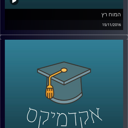
המוח רץ
15/11/2016
דוקטור נועה אלבלדה רצה אל האולפן כדי
לספר לכולנו על הקשר בין פעילות גופנית
לתפקוד המוח. צאו לריצה תוך כדי האזנה
להשפעה שיש לה על הרגשות שלנו והבריאות
הכללית. רק אל תפריזו, זה גם חשוב
!
קרדיט תמונות:
AudioVersity