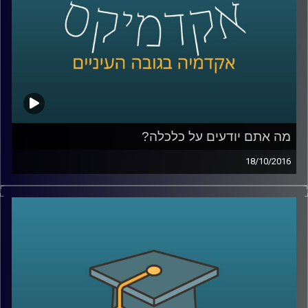
גנלה מוריס וד"ר צחי חייט – לספר על הרשת
מזוויות שונות. פרק א
.
קרדיט תמונות:
AudioVersity
מה אתם יודעים על כלכלה?
18/10/2016
איפה אתן על הציר הכלכלי-פוליטי? יודעים
להבחין בין קפיטליזם, ניאו ליברליזם
וסוציאליזם? פרופסור עומר מואב מסביר מונחים
בסיסיים בכלכלה שהפכו פופוליסטיים, ועושה
זאת דרך מקרה הבוחן של ארגוני עובדים במגזר
הציבורי בישראל
.