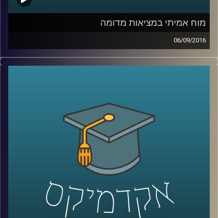
מוח אמיתי במציאות מדומה
06/09/2016
דוקטור דורון פרידמן, ראש המעבדה לחקר
מציאות מדומה, מספר על סוגיות מהותיות
בחקר המוח, שמייצרות מרחב אפשרויות גדול
דווקא בעולם הטכנולוגיה. המצאת טכנולוגיות
שמערבות ממשקי מוח ומחשב עם מציאות
מדומה יכולות להועיל בסוגיות רפואיות, קיום
מחקרי מעבדה מדויקים הרבה יותר ויתרונות
נוספים
.
קרדיט תמונות:
AudioVersity