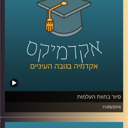
העצמי לעומת האחר? מה קורה לנו כשאנחנו
כלכליים וביטחוניים שמשרתים את שני הצדדים,
מבצעים יחד את אותה הפעולה? דוקטור יוליה
מייצרים פלטפורמה לנרמול יחסים היסטורי
.
גולנד, חוקרת מוח, מסבירה על מיזוג ופירוד
ועולם עתיר תקשורת
.
תדמית השחקן החזק, הבלתי צפוי ויש שיגידו
הבלתי פרופורציונלי, שישראל יצרה לעצמה
קרדיט תמונות:
AudioVersity
לאורך השנים, שירתה אותנו היטב, והבהירה
לכלל מדינות האזור שמדינת ישראל היא אינה
אפיזודה חולפת. עלינו לשמר את אותו "קיר
הברזל", לנקוט במשנה זהירות ובחשדנות כלפי
מדינות המפרץ ולא לנהוג בחיפזון, שכן הן עדיין
מוגדרות כמדינות אויב. ז'בוטינסקי כתב ש"כל
סיור בחוות העלמות
עוד יש לערבים אפילו זיק של תקווה להיפטר
11/05/2016
מאתנו ,הם לא ימכרו את תקוותם". ובכן,
בתקופה בה נדמה שיש לנו יותר פוטנציאל
דוקטור עמנואלה ברש-רובינשטיין, חוקרת סמלי
תרבות ואת אופן הופעתם באמנות, קראה
לשיתוף פעולה עם סעודיה ואיחוד האמירויות