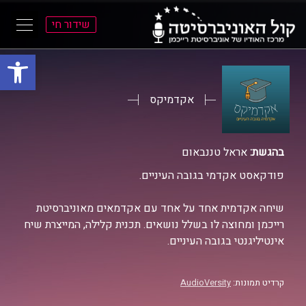
שידור חי
פתח סרגל
ל
ל
תוכן
תפריט
ראשי
ראשי
אקדמיקס
בהגשת:
אראל טננבאום
פודקאסט אקדמי בגובה העיניים.
שיחה אקדמית אחד על אחד עם אקדמאים מאוניברסיטת
רייכמן ומחוצה לו בשלל נושאים. תכנית קלילה, המייצרת שיח
אינטיליגנטי בגובה העיניים.
קרדיט תמונות:
AudioVersity