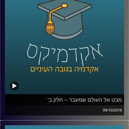
לקרוא את אגדות חז"ל. כדי לדון בשאלת
תכליתו האחרונה של האדם, הקרויה גם תורת
הגמול, עלינו להעמיק ולפסוע צעד צעד בדרך
השכל שמתווה הרמב"ם. קריאה מודרכת עם
דוקטור גבריאלה ברזין, מומחית לפילוסופיה
יהודית ופילוסופיה אסלאמית של ימי הביניים.
פרק א
.
קרדיט תמונות:
AudioVersity
מבט אל העולם שמעבר – חלק ב'
09/10/2016
בטקסט "הקדמה לפרק חלק" מתאר הרמב"ם
את מורכבויות העולם הבא. הפרק הראשון