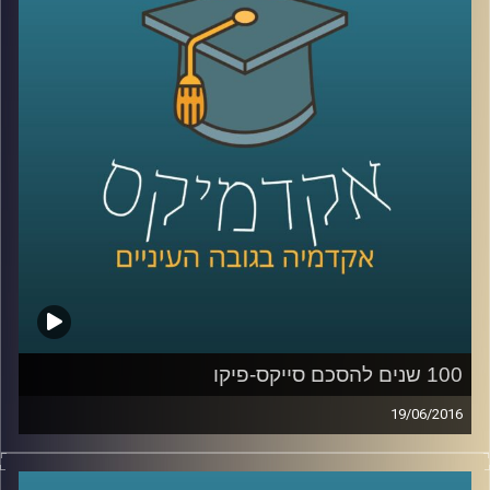
אימון קוגנטיבי. מה הקשר של כל אלה לחוש
הריח? כנראה שתגלו אם תשתמשו בחוש
השמיעה
.
קרדיט תמונות:
AudioVersity
100 שנים להסכם סייקס-פיקו
19/06/2016
במאי ציין העולם 100 שנים להסכם סייקס-פיקו,
אותו הסכם שעיצב את גבולות המזרח התיכון