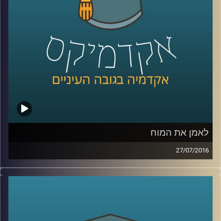
הצדדים לסכסוך
.
קרדיט תמונות:
AudioVersity
לאמן את המוח
27/07/2016
דוקטור אלכס בכר-פוקס מספר על סוגי
ההתערבויות במחלת הדמנציה לפני ואחרי
אבחונה. ישנם שלושה סוגים עיקריים של
התערבות: שיקומית, מגרה והתערבות מסוג