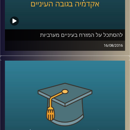
להסתכל על המזרח בעיניים מערביות
16/08/2016
השעה הבינתחומית נודדת אל נופים היסטוריים.
דוקטור דור גז, אמן וראש המחלקה לצילום
בבצלאל, חוקר אוריינטליזם טרום ישראלי
במדיום הצילום. על תיעוד האוריינט בעיניים
מערביות, עבריות, ערביות-פלסטיניות-מקומיות
וההשפעות הרבות שיש לתמונת המצב
המורכבת הזו ולאופן בה היא מתעודת. הרבה
שאלות של ביצה ותרנגולת, תרבות ואמנות,
קולוניאליזם ואותנטיות
.