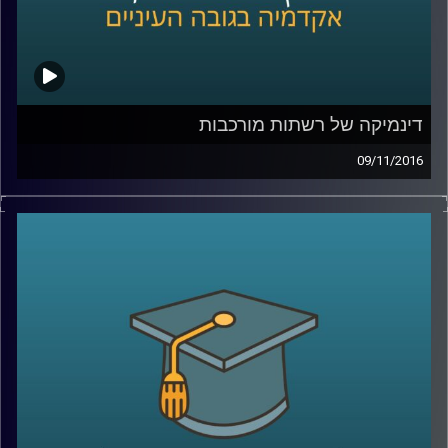
דינמיקה של רשתות מורכבות
09/11/2016
האינטרנט לא המציא אותן, הן פשוט התגלו
בתודעה הציבורית הרחבה מאוחר, אבל רשתות
היו שם תמיד. אפשר לזהות אותן בקיום העולם
ברמה הפיזיקלית, הן שמתפעלות את מוחנו, והן
מצליחות להתקיים גם בין אינדיבידואלים:
חברות אנשים, פיזיות ווירטואליות. תחומי מחקר
שונים מתייחסים למבנה הרשתות, וכדי לדון
באופיין המורכב הגיעה לאולפן קבוצה
בינתחומית של חוקרים – פרופ' יואב יאיר, ד"ר