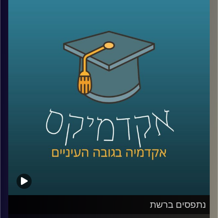
הסביר את התפישות הנפוצות והשגויות לגבי
העולם הבא. בפרק זה נמשיך עם מי שמוכן
להעמיק אל בין שורות חז"ל, ולגלות את
המורכבות על אודות היש הנצחי. קריאה
מודרכת עם דוקטור גבריאלה ברזין, מומחית
לפילוסופיה יהודית ופילוסופיה אסלאמית של ימי
הביניים. השכלה היא התענוג הגדול מכולם?
הצטרפו להרהור המשותף. פרק ב
.
קרדיט תמונות:
AudioVersity
נתפסים ברשת