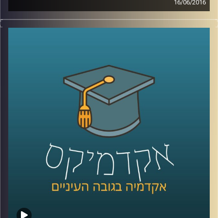
16/06/2016
טור מאת איתי אפשטיין
במאי ציינו בעולם מאה שנים להסכם הסודי
שנחתם בין מארק סייקס הבריטי לשארל
פרנסואה ז'ורז'-פיקו הצרפתי. הסכם זה למעשה
עיצב את אופיו ובמידה מסוימת את גורלו של
המזרח התיכון, הלא הוא הסכם סייקס-פיקו.
הסכם, המייצג את הקולוניאליזם המערבי
במלוא הדרו, שניסה לאחד שיעים, סונים,
כורדים, יזידים, עלאווים, נוצרים, יהודים ועוד
לכדי לאומים משותפים. ואמנם, במידה
מסוימת, למעט מספר עימותים נקודתיים,
הצליחו במשך הרבה שנים אותן מדינות לאום
מלאכותיות להתקיים יחד במזרח התיכון,