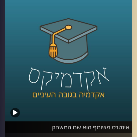
כפי שאנו מכירים אותם, עד לפריצתה של
מלחמת האזרחים בסוריה ועלייתה של דאע"ש.
הצטרפו לאיתי אפשטיין וד"ר מרדכי קידר לשיחה
מרתקת שמתחילה ביום ירושלים וגולשת למזרח
התיכון, קולוניאליזם, איסלאם ומה שביניהם,
ובנוסף, ניתוח מעניין של ד"ר קידר לפיתרון
האולטימיטיבי לטענתו לסכסוך
הישראלי-פלסטיני
.
קרדיט תמונות:
AudioVersity
אינטרס משותף הוא שם המשחק