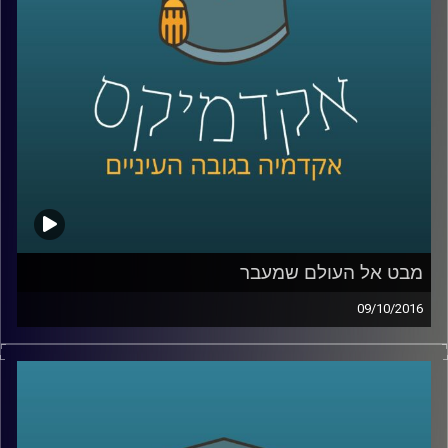
קרדיט תמונות:
AudioVersity
מבט אל העולם שמעבר
09/10/2016
בטקסט "הקדמה לפרק חלק" מתאר הרמב"ם
את מורכבויות העולם הבא. נתחיל בתפישות
הנפוצות והשגויות לגבי העולם הבא, ונמשיך
במשלים ובהסברים של הרמב"ם לאופן בו נכון