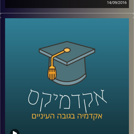
14/09/2016
דוקטור צחי חייט חוקר רשתות חברתיות, תחום
בו המדע התעסק עוד לפני הרשתות החברתיות
המקוונות. צחי מומחה דווקא לרשתות שעל גבי
הרשת, שקל יותר למדוד ולנטר, לכמת ולהבין.
הרשתות המקוונות מעלות שאלות מעניינות
לגבי הומופיליה, מידת ההשפעה של אדם על
הרשת ושל הרשת על האדם, יצירת תכנים
ותיאוריות קונספירציה. מה עושים עם כל המידע
הזה, שלנו ועלינו
?
קרדיט תמונות:
AudioVersity