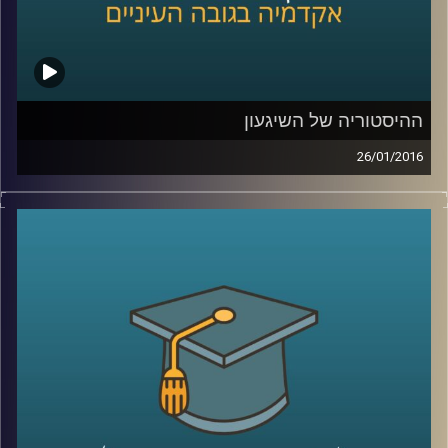
ההיסטוריה של השיגעון
26/01/2016
דוקטור נועה אלבלדה מספרת על מחלת
הסכיזופרניה לאורך השנים: שיטות טיפול,
תגליות מכוננות ותפישות חברתיות. כיום, עדיין
ניצבות בפני המדע שאלות גדולות לגבי
הסכיזופרניה, ונועה משתפת בהן ובשאיפת
המחקר. גם לחברה אחריות רבה, הקשורה
בשילוב חולי הסכיזופרניה, שמהווים 1%
מהאוכלוסייה, בשגרה ה"נורמטיבית
".