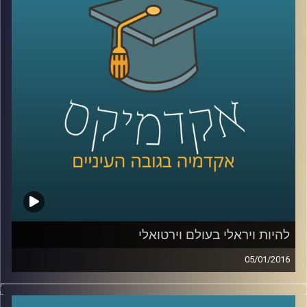
הם עוסקים בזה בלבד, או שפעילויותיהם רחבות
הרבה יותר? סביר כי ההבנה של התמונה
המלאה תעזור למדינות ולקבוצות המותקפות
להתמודד עם הטרור וניסיון ההשתלטות של
האיסלאם הקיצוני. פרופסור אסף מוגדם מספר
קצת על ההיסטוריה של הטרור ומעורבותו של
הטרור במלחמות אזרחים והתקוממויות
.
קרדיט תמונות:
AudioVersity
להיות ויראלי בעולם וירטואלי
05/01/2016
יש לכם את זה מגיל צעיר, אתם מנהלים יופי של
משא ומתן, בונים מודלים עסקיים מוצלחים,