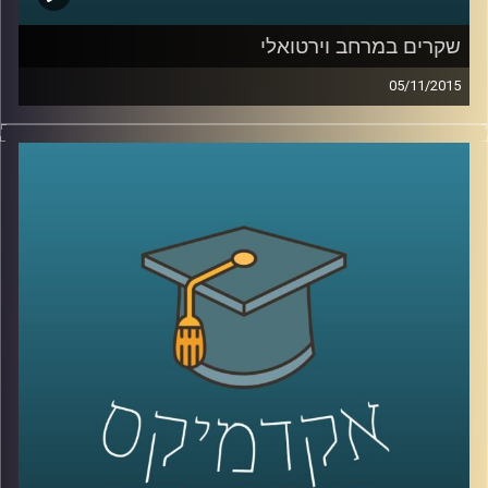
שקרים במרחב וירטואלי
05/11/2015
רגע לפני שהוא עוזב לפוסט דוקטורט ב
– NYU,
ליאור זלמנסון מסביר מדוע כולנו שקרנים ומדוע
לא ניתן להתחמק מאמירת שקרים בשגרת חיינו
הוירטואליים. ניהול זמינות, החלפת זהויות
ומצבים נוספים גורמים לנו לסלף את האמת.
יחד עם זאת, הרשת לא אוהבת אותנו שקרנים.
יודעים למה? על יצירתיות וההזדמנות המופלאה
להיות בצורות נוספות מחוץ לממד המוחשי
.
קרדיט תמונות:
AudioVersity