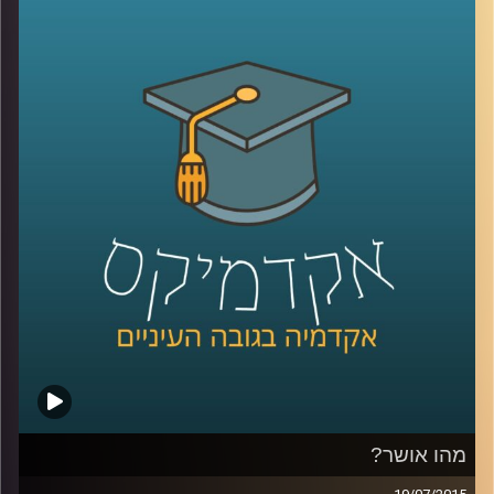
האוצרות: במה כרוכה, מדוע מאתגרת, האם
משתנה לאורך השנים? לכבוד 50 שנים להיווסדו
של מוזיאון ישראל שוחחנו על אודות התערוכה
"
1965 –
היום
",
המתמקדת ביצירה הישראלית
בשנת חניכת המוזיאון, תערוכה שמאפייניה
שונים בתכלית מאופן אוצרותן המקובל של
תערוכות, דבר שיצר תוצר אוצרותי שונה ומרתק.
לכו לבקר
!
קרדיט תמונות:
AudioVersity
מהו אושר?