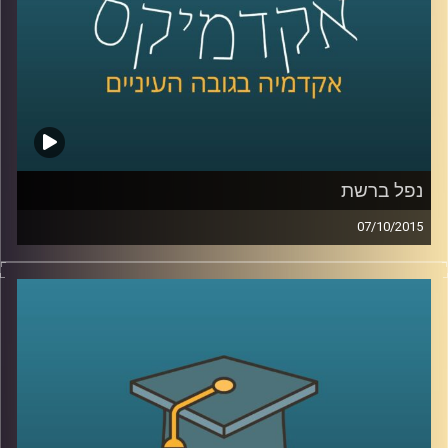
קרדיט תמונות:
AudioVersity
נפל ברשת
07/10/2015
הרשת מבלבלת לנו את כל החוקים! פרופסור
רונן אברהם מתמקד בשאלת הטלת אחריות
נזיקית על משתמשי קצה בכל הנוגע לאבטחת
מידע. האחריות תועיל במניעת עבירות כגון
פלישה למידע אישי, הורדות לא חוקיות
ושימושים לא רצויים אחרים, אבל יש לזה גם
צדדים בעיתיים (כנראה שהבחנתם באחד או