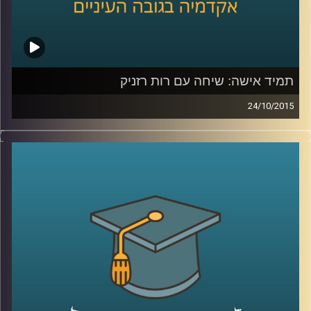
תמיד אישה: שיחה עם רות רזניק
24/10/2015
רות רזניק, מייסדת ויושבת ראש עמותת לא
לאלימות נגד נשים, מספרת על תולדות
הפמיניזם בארץ ישראל והאופן בו התקבל בשיח
הציבורי בתחילת שנות ה-70. קורות חייה מלאים
בעשייה למען נשים במעגל האלימות ושזורים
בשירים והגיגים שכתבה, שיראו אור בספרה
"להיות אישה". תכנית מיוחדת לקראת
היום הבינלאומי למיגור האלימות נגד נשים
.