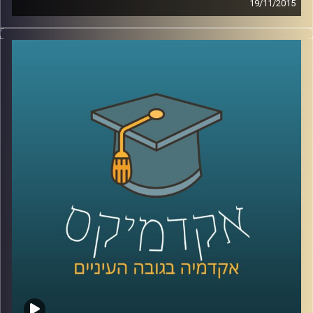
19/11/2015
דוקטור שירי רזניק מספרת על מחאות נשיות
לאורך השנים ברחבי העולם דרך קטעים
נבחרים מהתרבות הפופולארית: שירים משנות
ה-60 וה-90, סרטי דיסני, מכתבים של ילדים
וילדות למפיקי טלוויזיה והספר "המיסתורין
הנשי
".
קרדיט תמונות:
AudioVersity