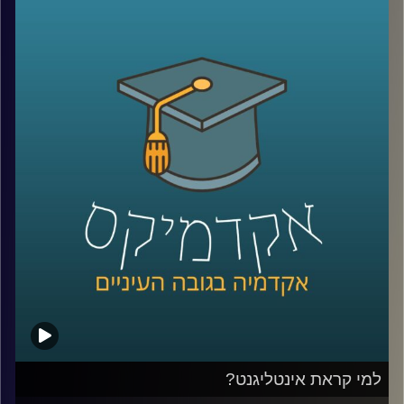
ומקבלת מקום בשיח הציבורי. השאלה היא מה
אפשר לעשות עם זה? דוקטור שרית סמילה-סנד
חוקרת פילוסופיה של מוסר, ושואלת שאלות
מוסריות הקשורות בהשפעתה של תחושת
האמפתיה בין בני האדם וביכולתה לשפר את
היחסים בין אדם לחברו. העיסוק הפילוסופי הופך
מעשי יותר מתמיד
.
קרדיט תמונות:
AudioVersity
למי קראת אינטליגנט?