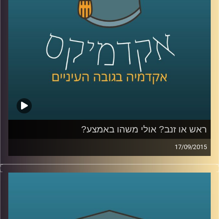
שניים)
.
קרדיט תמונות:
AudioVersity
ראש או זנב? אולי משהו באמצע?
17/09/2015
דוקטור גבריאלה ברזין וגיל מרקוביץ קוראות יחד
בטקסט "הקדמה למסכת אבות" מאת הרמב"ם
ומבררות מהי המידה האמצעית? המידה אליה
יש לשאוף, אותה יש לזהות ולתרגל באופן שונה