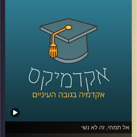
מגדילים את מעגל הלקוחות, אבל העולם
הדיגיטלי לא היה שם כשהתחלתם את הדרך.
עסקים צריכים ללמוד כיצד להיות דיגטליים,
לשחק את המשחק העסקי והרווחי גם בשוק
הוירטואלי. לא די בפתיחת חשבון פייסבוק או
טוויטר ובניית אתר. דוקטור אמיר עציוני על
אסטרטגיות וירטואליות, הצלחות וכישלונות
.
קרדיט תמונות:
AudioVersity
אל תמחי, זה לא נשי