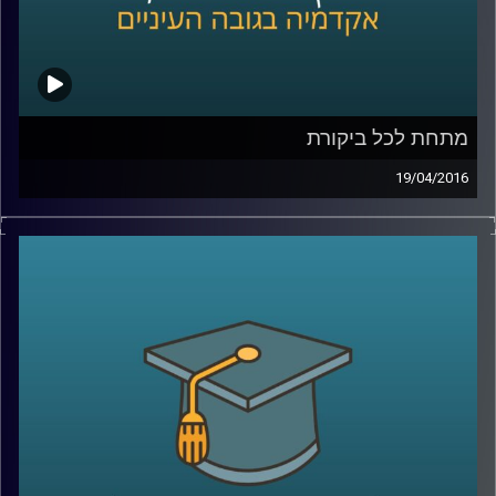
קרדיט תמונות:
AudioVersity
מתחת לכל ביקורת
19/04/2016
אוהבים ביקורת? ביקורתיים כלפי עצמכם או
בעיקר כלפי אחרים? ומה בעניין ביקורת כלפי
הקבוצה אליה אתם משתייכים ומזדהים איתה?
פרופסור תמר שגיא חוקרת יחסים בין קבוצות,
והפעם מתמקדת בשאלת השפעתה של ביקורת
על הקבוצה המבקרת, על הקבוצה המבוקרת
ועל קבוצות חיצוניות לסכסוך
.
קרדיט תמונות:
AudioVersity