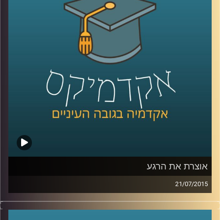
מאדם לאדם, המידה המבלבלת, שכדאי להכיר
לקראת השנה החדשה. המידה האמצעית
מלמדת אותנו, בין היתר, על מורכבות הנפש ועל
הביטוי השגור בתרבות היהודית "לפנים משורת
הדין
".
קרדיט תמונות:
AudioVersity
אוצרת את הרגע
21/07/2015
איה מירון, אוצרת משנה לאמנות ישראלית
במוזיאון ישראל בירושלים, מספרת על מלאכת