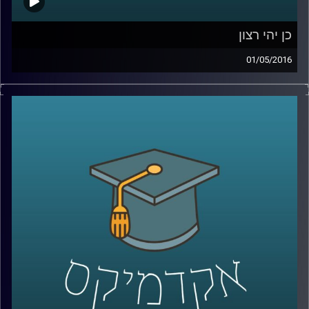
כן יהי רצון
01/05/2016
דוקטור דניאל לוי, פסיכולוג קוגנטיבי, חוקר
סוגיות פילוסופיות ומוסריות מנקודת מבט
שמערבת את הביולוגיה וחקר המוח. כדאי
שנתחיל להכיר בסתירות הקוגנטיביות שבתוכנו,
ויש לא מעט. סוגיית הרצון החופשי וסוגיית
הענישה הן דוגמאות הממחישות סתירות
אלה. היו הוגנים והשיבו תשובות עומק על שתי
השאלות הבאות בטרם תאזינו לתכנית: באיזו
מידה אתם אנשים בעלי רצון חופשי וחופש
בחירה? האם אתם מאמינים בענישה ומאילו
טעמים? עכשיו
– Play!