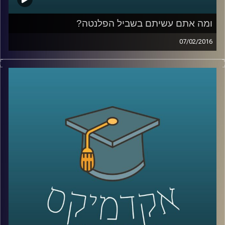
ומה אתם עשיתם בשביל הפלנטה?
07/02/2016
פרופסור אורי מרינוב מביא איתו רוח אופטימית
אך ספקנית לאולפן ומסכם את ועידת האקלים
בפריז. מהתמונה העולמית התגלגלנו לשוחח על
ישראל: משאב המים והים בה והשינויים בתחום
התחבורה הציבורית. אל תשבו שלובי רגליים –
התחילו לפעול למען כדור ארץ קריר יותר,
שמסוגל לשרוד את התרבות הטכנולוגית שלנו
.
קרדיט תמונות:
AudioVersity