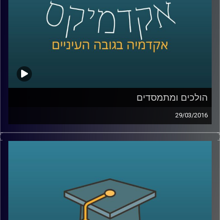
הולכים ומתמסדים
29/03/2016
ראש החוג למדיניות ציבורית באוניברסיטת תל
אביב, פרופסור איתי סנד, מסביר כיצד מבנה
מוסדי משפיע על הכלכלה ועל גורמים חשובים
בה, ובעצם על חיי היומיום של כולנו: בריאות,
חינוך, פנסיה, דיור, אבטלה. שני תחומי ענק
מעניינים המושפעים משינויים במבנה המוסדי