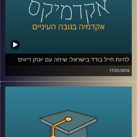
קרדיט תמונות:
AudioVersity
להיות חייל בודד בישראל: שיחה עם יונתן דיוויס
17/01/2016
יונתן דיוויס, סגן הנשיא לקשרי חוץ וראש ביה"ס
הבינלאומי במרכז הבינתחומי, מספר על חייו
מלאי השינוי: המעבר מבריטניה אל ארה"ב,
ההחלטה לשרת בצה"ל, החוויה כחייל וכסטודנט
בודד, רכישת השפה העברית, והקשר של סיפורו
האישי אל עבודתו בשנים האחרונות במרכז
הבינתחומי
.