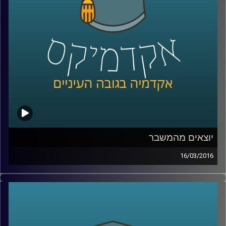
הם מעמד הביניים ואנרגיות מתחדשות
.
קרדיט תמונות:
AudioVersity
יוצאים מהמשבר
16/03/2016
ניהול קונפליקטים הוא עניין שברירי. זה נכון לכל
סוג של קונפליקט – עסקי, דיפלומטי, בין-אישי.
דוקטור אמיר כפיר פיתח מתודולוגיה לטיפול
בקונפליקטים, והקים
ארגון שמפיץ את