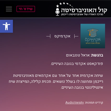
שידור חי
פתח סרגל
ל
ל
תוכן
תפריט
ראשי
ראשי
אקדמיקס
בהגשת:
אראל טננבאום
פודקאסט אקדמי בגובה העיניים.
שיחה אקדמית אחד על אחד עם אקדמאים מאוניברסיטת
רייכמן ומחוצה לו בשלל נושאים. תכנית קלילה, המייצרת שיח
אינטיליגנטי בגובה העיניים.
קרדיט תמונות:
AudioVersity