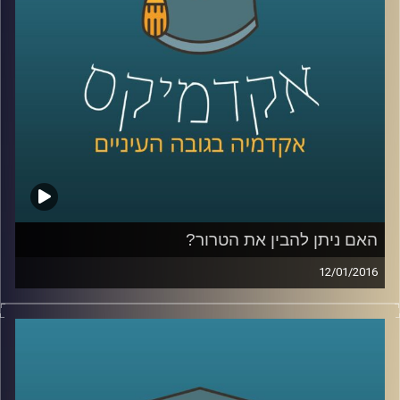
קרדיט תמונות:
AudioVersity
האם ניתן להבין את הטרור?
12/01/2016
הטרור מפחיד ומכעיס אותנו, עד כדי כך שאין
לנו רצון ועניין להבין מה מטרתו, אבל שאלת
המטרה משפיעה על אופן ההתמודדות עם
הטרור: מה מטרת העל של ארגוני טרור, והאם