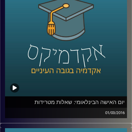
המתודולוגיה בעולם
–
בואו ללמוד לפתור
בעיות, להרוויח מהסבכים שבחייכם ולהשיג קצת
נחת
.
קרדיט תמונות:
AudioVersity
יום האישה הבינלאומי: שאלות מטרידות
01/03/2016
זה מגיע מכל כיוון וצף על פני המים – הטרדות
מיניות במקום העבודה הן בעיה שהולכת