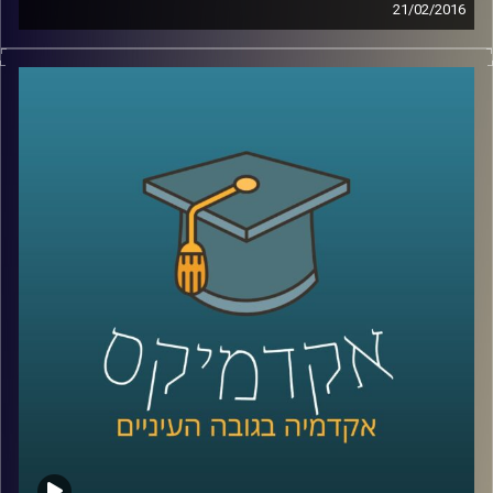
21/02/2016
דוקטור הדס אראל חוקרת אינטליגנציה – מהי?
כיצד מתפתחת? האם ניתן לשפרה והאם אפשר
לקלקלה? מבחני האינטליגנציה חושפים נתון
שאולי קשה לקבל ולהודות בו: כל דור חכם
מקודמו. מצד שני, המבחנים לא השתנו כבר
הרבה מאוד שנים, ויתכן והמדדים שלהם איבדו
משהו מהרלוונטיות שלהם. בואו ללמוד על
המוח שלכם
!
קרדיט תמונות:
AudioVersity